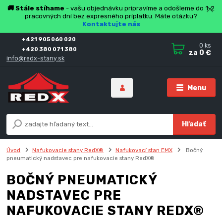
🚚 Stále stíhame
- vašu objednávku pripravíme a odošleme do 1-2
pracovných dní bez expresného príplatku. Máte otázku?
Kontaktujte nás
+421 905 060 020
0
ks
+420 380 071 380
za
0 €
info@redx-stany.sk
Menu
Hľadať
Úvod
Nafukovacie stany RedX®
Nafukovací stan EMX
Bočný
pneumatický nadstavec pre nafukovacie stany RedX®
BOČNÝ PNEUMATICKÝ
NADSTAVEC PRE
NAFUKOVACIE STANY REDX®