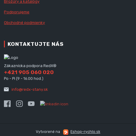
Brožúry a katalógy
Podporujeme
Obchodné podmienky
KONTAKTUJTE NÁS
Zákaznícka podpora RedX®
+421 905 060 020
Po - Pi (9 - 16.00 hod.)
info@redx-stany.sk
Vytvorené na
Eshop-rychlo.sk