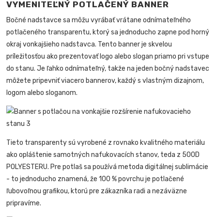
VYMENITEĽNÝ POTLAČENÝ BANNER
Bočné nadstavce sa môžu vyrábať vrátane odnímateľného
potlačeného transparentu, ktorý sa jednoducho zapne pod horný
okraj vonkajšieho nadstavca. Tento banner je skvelou
príležitosťou ako prezentovať logo alebo slogan priamo pri vstupe
do stanu. Je ľahko odnímateľný, takže na jeden bočný nadstavec
môžete pripevniť viacero bannerov, každý s vlastným dizajnom,
logom alebo sloganom.
Tieto transparenty sú vyrobené z rovnako kvalitného materiálu
ako opláštenie samotných nafukovacích stanov, teda z 500D
POLYESTERU. Pre potlaš sa používá metoda digitálnej sublimácie
- to jednoducho znamená, že 100 % povrchu je potlačené
ľubovoľnou grafikou, ktorú pre zákazníka radi a nezáväzne
pripravíme.