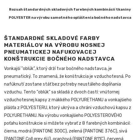
Rozsah štandardných skladových farebných kombinácií tkaniny
POLYESTER na výrobu samotného opláštenia bočného nadstavca
ŠTANDARDNÉ SKLADOVÉ FARBY
MATERIÁLOV NA VÝROBU NOSNEJ
PNEUMATICKEJ NAFUKOVACEJ
KONŠTRUKCIE BOČNÉHO NADSTAVCA
Vonkajší "oblúk", ktorý drží tvar bočného nadstavca, je
pneumatický. To znamená, že konštrukcia je vzduchotesná. Po
nafúknutí zostane stáť bez potreby neustáleho dopĺňania
vzduchu. Tento "oblúk" sa skladá z dvoch častí: vnútornej
vzduchotesnej kapsy z mäkkého POLYURETHANU a vonkajšieho
plášťa z POLYESTERU, ktorý ukrýva a chráni vzduchovú kapsu z
POLYURETHANU. Na výrobu vonkajšieho POLYESTEROVÉHO
poťahu konštrukcie si môžete vybrať z 8 farebných kombinácií:
čierna, modrá (PANTONE 300C), zelená (PANTONE 376C), sivá
(PANTONE Coll grey 6U), oranžová (PANTONE 811C), červená