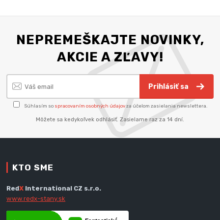
NEPREMEŠKAJTE NOVINKY,
AKCIE A ZĽAVY!
Prihlásiť sa
Súhlasím so
spracovaním osobných údajov
za účelom zasielania newslettera.
Môžete sa kedykoľvek odhlásiť. Zasielame raz za 14 dní.
KTO SME
Red
X
International CZ s.r.o.
www.redx-stany.sk