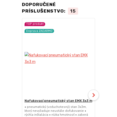
DOPORUČENÉ
PRÍSLUŠENSTVO:
15
TOP produkt
Doprava ZA
Doprava ZADARMO
Nafukovací pneumatický stan EMX 3x3 m
Nafukovací
4x4x4 m
• pneumatický (vzduchotesný) stan 3x3m,
ktorý nevyžaduje neustále dofukovanie •
• šesťstrann
rýchla inštalácia • nízka hmotnosť • zaberá
stan s rozme