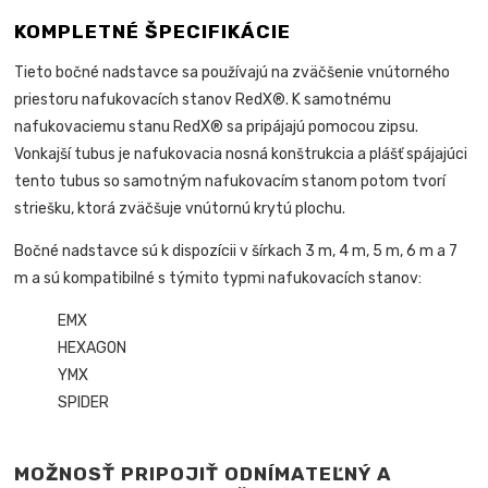
KOMPLETNÉ ŠPECIFIKÁCIE
Tieto bočné nadstavce sa používajú na zväčšenie vnútorného
priestoru nafukovacích stanov RedX®. K samotnému
nafukovaciemu stanu RedX® sa pripájajú pomocou zipsu.
Vonkajší tubus je nafukovacia nosná konštrukcia a plášť spájajúci
tento tubus so samotným nafukovacím stanom potom tvorí
striešku, ktorá zväčšuje vnútornú krytú plochu.
Bočné nadstavce sú k dispozícii v šírkach 3 m, 4 m, 5 m, 6 m a 7
m a sú kompatibilné s týmito typmi nafukovacích stanov:
EMX
HEXAGON
YMX
SPIDER
MOŽNOSŤ PRIPOJIŤ ODNÍMATEĽNÝ A