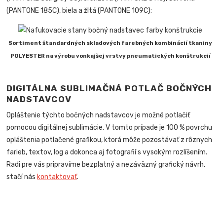
(PANTONE 185C), biela a žltá (PANTONE 109C):
Sortiment štandardných skladových farebných kombinácií tkaniny
POLYESTER na výrobu vonkajšej vrstvy pneumatických konštrukcií
DIGITÁLNA SUBLIMAČNÁ POTLAČ BOČNÝCH
NADSTAVCOV
Opláštenie týchto bočných nadstavcov je možné potlačiť
pomocou digitálnej sublimácie. V tomto prípade je 100 % povrchu
opláštenia potlačené grafikou, ktorá môže pozostávať z rôznych
farieb, textov, log a dokonca aj fotografií s vysokým rozlíšením.
Radi pre vás pripravíme bezplatný a nezáväzný grafický návrh,
stačí nás
kontaktovať
.