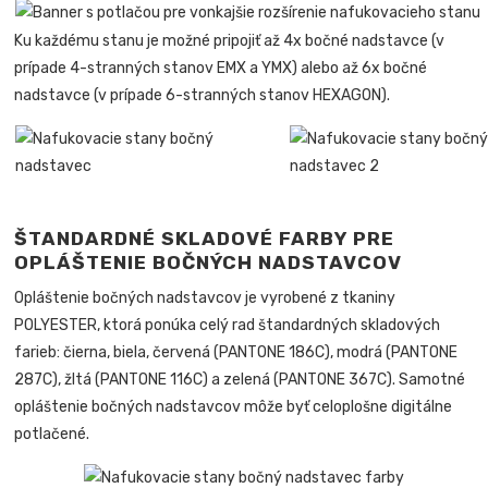
Ku každému stanu je možné pripojiť až 4x bočné nadstavce (v
prípade 4-stranných stanov EMX a YMX) alebo až 6x bočné
nadstavce (v prípade 6-stranných stanov HEXAGON).
ŠTANDARDNÉ SKLADOVÉ FARBY PRE
OPLÁŠTENIE BOČNÝCH NADSTAVCOV
Opláštenie bočných nadstavcov je vyrobené z tkaniny
POLYESTER, ktorá ponúka celý rad štandardných skladových
farieb: čierna, biela, červená (PANTONE 186C), modrá (PANTONE
287C), žltá (PANTONE 116C) a zelená (PANTONE 367C). Samotné
opláštenie bočných nadstavcov môže byť celoplošne digitálne
potlačené.