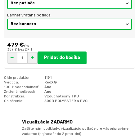
Banner vrátane potlače
479 €
/
ks
389 €
bez DPH
Pridať do košíka
Číslo produktu:
1191
Výrobca:
RedX®
100 % vodeodolnosť:
Áno
Znížená horľavosť:
Áno
Konštrukcia:
Vzduchotesný TPU
Opláštenie:
500D POLYESTER s PVC
Vizualizácia ZADARMO
Zašlite nám podklady, vizualizáciu potlače pre vás pripravíme
zadarmo (najneskôr do 2 prac. dní).