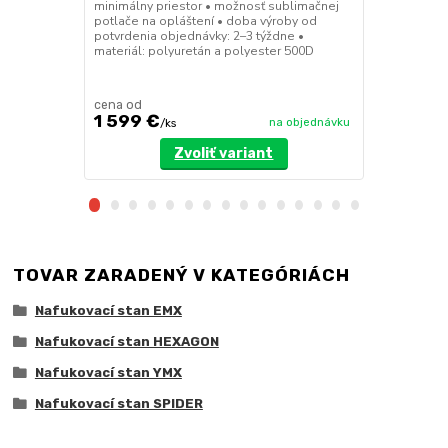
minimálny priestor • možnosť sublimačnej
neustále dofu
potlače na opláštení • doba výroby od
nízka hmotno
potvrdenia objednávky: 2–3 týždne •
možnosť subl
materiál: polyuretán a polyester 500D
doba výroby 
týždne • mat
cena od
cena od
1 599 €
3 249 €
na objednávku
/
ks
Zvoliť variant
TOVAR ZARADENÝ V KATEGÓRIÁCH
Nafukovací stan EMX
Nafukovací stan HEXAGON
Nafukovací stan YMX
Nafukovací stan SPIDER