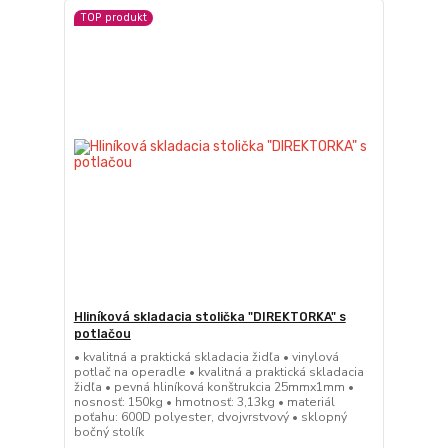
TOP produkt
Hliníková skladacia stolička "DIREKTORKA" s
potlačou
• kvalitná a praktická skladacia židľa • vinylová
potlač na operadle • kvalitná a praktická skladacia
židľa • pevná hliníková konštrukcia 25mmx1mm •
nosnosť: 150kg • hmotnosť: 3,13kg • materiál
poťahu: 600D polyester, dvojvrstvový • sklopný
bočný stolík