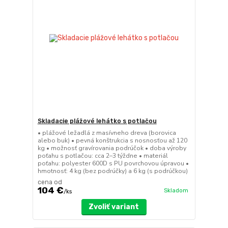
Skladacie plážové lehátko s potlačou
• plážové ležadlá z masívneho dreva (borovica
alebo buk) • pevná konštrukcia s nosnosťou až 120
kg • možnosť gravírovania podrúčok • doba výroby
poťahu s potlačou: cca 2–3 týždne • materiál
poťahu: polyester 600D s PU povrchovou úpravou •
hmotnosť: 4 kg (bez podrúčky) a 6 kg (s podrúčkou)
cena od
104 €
Skladom
/
ks
Zvoliť variant