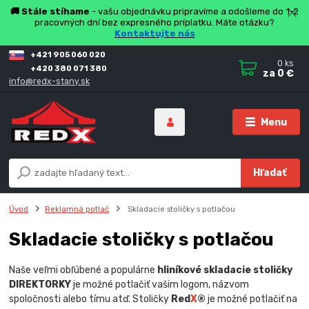
🚚 Stále stíhame
- vašu objednávku pripravíme a odošleme do 1-2
pracovných dní bez expresného príplatku. Máte otázku?
Kontaktujte nás
+421 905 060 020
0
ks
+420 380 071 380
za
0 €
info@redx-stany.sk
Menu
Hľadať
Úvod
Reklamná potlač
Skladacie stoličky s potlačou
Skladacie stoličky s potlačou
Naše veľmi obľúbené a populárne
hliníkové skladacie stoličky
DIREKTORKY
je možné potlačiť vašim logom, názvom
spoločnosti alebo tímu atď. Stoličky
Red
X
®
je možné potlačiť na