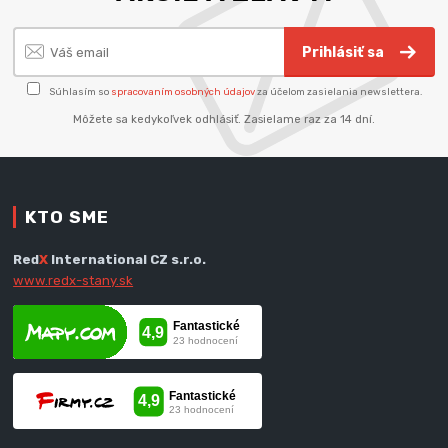
Prihlásiť sa
Súhlasím so
spracovaním osobných údajov
za účelom zasielania newslettera.
Môžete sa kedykoľvek odhlásiť. Zasielame raz za 14 dní.
KTO SME
Red
X
International CZ s.r.o.
www.redx-stany.sk