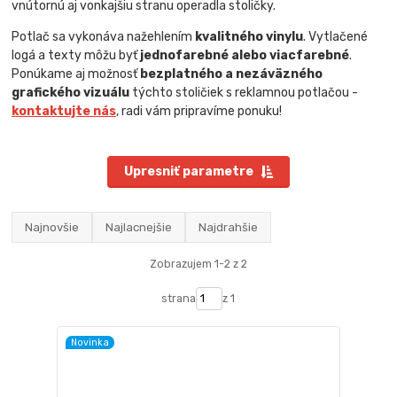
vnútornú aj vonkajšiu stranu operadla stoličky.
Potlač sa vykonáva nažehlením
kvalitného vinylu
. Vytlačené
logá a texty môžu byť
jednofarebné alebo viacfarebné
.
Ponúkame aj možnosť
bezplatného a nezáväzného
grafického vizuálu
týchto stoličiek s reklamnou potlačou -
kontaktujte nás
, radi vám pripravíme ponuku!
Upresniť parametre
Najnovšie
Najlacnejšie
Najdrahšie
Zobrazujem 1-2 z 2
strana
z 1
Novinka