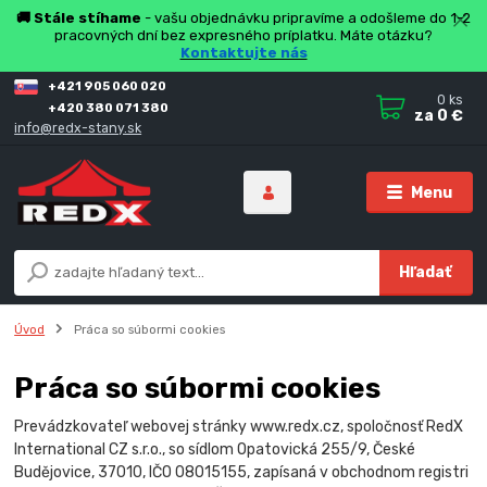
🚚 Stále stíhame
- vašu objednávku pripravíme a odošleme do 1-2
pracovných dní bez expresného príplatku. Máte otázku?
Kontaktujte nás
+421 905 060 020
0
ks
+420 380 071 380
za
0 €
info@redx-stany.sk
Menu
Hľadať
Úvod
Práca so súbormi cookies
Práca so súbormi cookies
Prevádzkovateľ webovej stránky www.redx.cz, spoločnosť RedX
International CZ s.r.o., so sídlom Opatovická 255/9, České
Budějovice, 37010, IČO 08015155, zapísaná v obchodnom registri