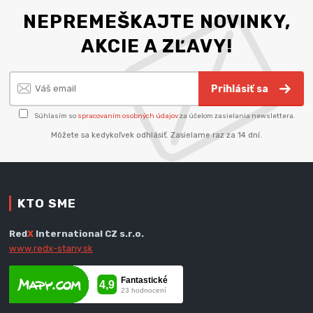
NEPREMEŠKAJTE NOVINKY,
AKCIE A ZĽAVY!
Prihlásiť sa
Súhlasím so
spracovaním osobných údajov
za účelom zasielania newslettera.
Môžete sa kedykoľvek odhlásiť. Zasielame raz za 14 dní.
KTO SME
Red
X
International CZ s.r.o.
www.redx-stany.sk