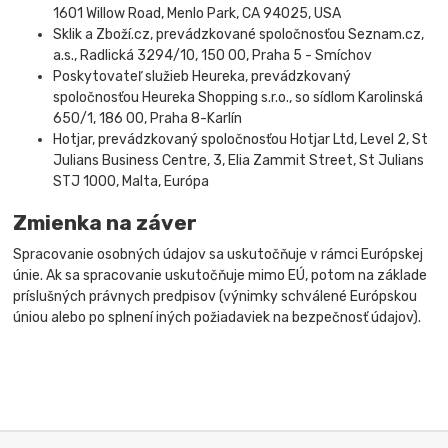
1601 Willow Road, Menlo Park, CA 94025, USA
Sklik a Zboží.cz, prevádzkované spoločnosťou Seznam.cz,
a.s., Radlická 3294/10, 150 00, Praha 5 - Smíchov
Poskytovateľ služieb Heureka, prevádzkovaný
spoločnosťou Heureka Shopping s.r.o., so sídlom Karolinská
650/1, 186 00, Praha 8-Karlín
Hotjar, prevádzkovaný spoločnosťou Hotjar Ltd, Level 2, St
Julians Business Centre, 3, Elia Zammit Street, St Julians
STJ 1000, Malta, Európa
Zmienka na záver
Spracovanie osobných údajov sa uskutočňuje v rámci Európskej
únie. Ak sa spracovanie uskutočňuje mimo EÚ, potom na základe
príslušných právnych predpisov (výnimky schválené Európskou
úniou alebo po splnení iných požiadaviek na bezpečnosť údajov).