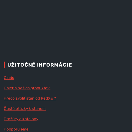
UŽITOČNÉ INFORMÁCIE
O nás
Galéria našich produktov
Prečo zvoliť stan od RedX
®?
Časté otázky k stanom
Brožúry a katalógy
Podporujeme