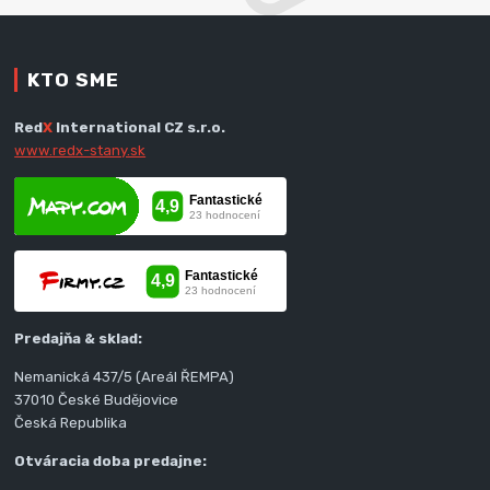
KTO SME
Red
X
International CZ s.r.o.
www.redx-stany.sk
Predajňa & sklad:
Nemanická 437/5 (Areál ŘEMPA)
37010 České Budějovice
Česká Republika
Otváracia doba predajne: