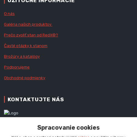
UŽITOČNÉ INFORMÁCIE
O nás
Galéria našich produktov
Prečo zvoliť stan od RedX
®?
Časté otázky k stanom
Brožúry a katalógy
Podporujeme
Obchodné podmienky
KONTAKTUJTE NÁS
Zákaznícka podpora RedX®
Spracovanie cookies
+421 905 060 020
Po - Pi (9 - 16.00 hod.)