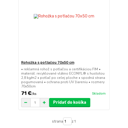
Rohožka s potlačou 70x50 cm
• reklamná rohož s potlačou a certifikáciou FIM •
materiál: recyklované vlákno ECONYL® s hustotou
2,8 kg/m2 • potlač po celej ploche • spodná strana
pogumovaná • ochrana proti UV žiareniu • rozmery
70x50cm
71 €
Skladom
/
ks
Pridať do košíka
strana
z 1