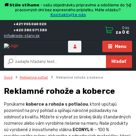
🚚 Stále stíhame
- vašu objednávku pripravíme a odošleme do 1-2
pracovných dní bez expresného príplatku. Máte otázku?
Kontaktujte nás
+421 905 060 020
0
ks
+420 380 071 380
za
0 €
info@redx-stany.sk
Menu
Hľadať
Úvod
Reklamná potlač
Reklamné rohože a koberce
Reklamné rohože a koberce
Ponúkame
koberce a rohože s potlačou
, ktoré upútajú
pozornosť na prvý pohľad a spĺňajú náročné požiadavky na
odolnosť a kvalitu. Môžete si vybrať zo širokej škály štandardných
rozmerov alebo vám vyrobíme riešenie na mieru. Naše produkty
sú vyrobené z inovatívneho vlákna
ECONYL®
– 100 %