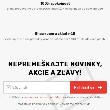
100% spokojnosť
Stany predávame od roku 2006, dnes už v 16 krajinách po celej Európe.
Showroom a sklad v ČB
Vyskúšajte si naše produkty osobne. Máme cez 1700 m² skladových plôch.
NEPREMEŠKAJTE NOVINKY,
AKCIE A ZĽAVY!
Prihlásiť sa
Súhlasím so
spracovaním osobných údajov
za účelom zasielania newslettera.
Môžete sa kedykoľvek odhlásiť. Zasielame raz za 14 dní.