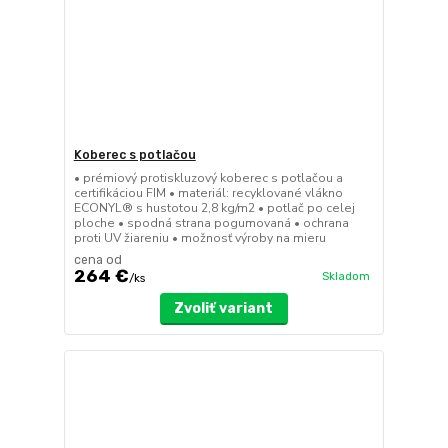
Koberec s potlačou
• prémiový protiskluzový koberec s potlačou a
certifikáciou FIM • materiál: recyklované vlákno
ECONYL® s hustotou 2,8 kg/m2 • potlač po celej
ploche • spodná strana pogumovaná • ochrana
proti UV žiareniu • možnosť výroby na mieru
cena od
264 €
Skladom
/
ks
Zvoliť variant