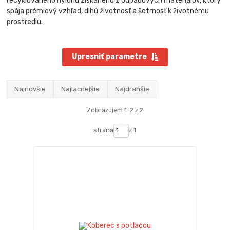
recyklovaného nylonu získaného z odpadových materiálov, ktorý
spája prémiový vzhľad, dlhú životnosť a šetrnosť k životnému
prostrediu.
Upresniť parametre
Najnovšie
Najlacnejšie
Najdrahšie
Zobrazujem 1-2 z 2
strana
z 1