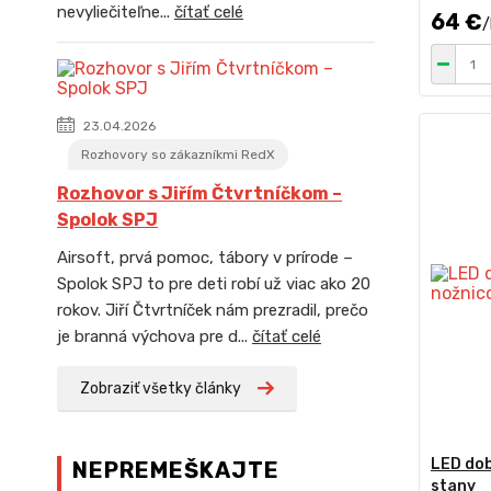
nevyliečiteľne...
čítať celé
64 €
/
23.04.2026
Rozhovory so zákazníkmi RedX
Rozhovor s Jiřím Čtvrtníčkom –
Spolok SPJ
Airsoft, prvá pomoc, tábory v prírode –
Spolok SPJ to pre deti robí už viac ako 20
rokov. Jiří Čtvrtníček nám prezradil, prečo
je branná výchova pre d...
čítať celé
Zobraziť všetky články
LED dob
NEPREMEŠKAJTE
stany