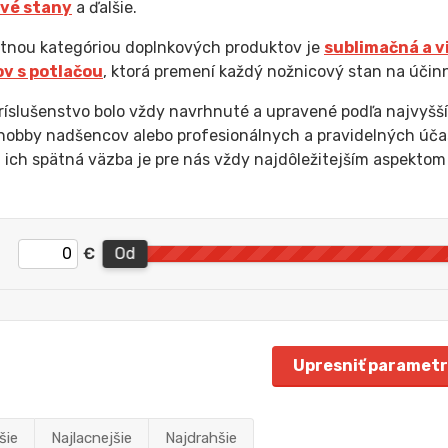
vé stany
a ďalšie.
tnou kategóriou doplnkových produktov je
sublimačná a v
v s potlačou
, ktorá premení každý nožnicový stan na účin
ríslušenstvo bolo vždy navrhnuté a upravené podľa najvyšší
 hobby nadšencov alebo profesionálnych a pravidelných účas
, ich spätná väzba je pre nás vždy najdôležitejším aspektom
€
Od
Upresniť paramet
šie
Najlacnejšie
Najdrahšie