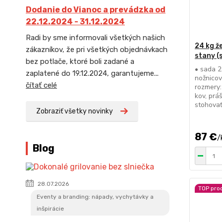
Dodanie do Vianoc a prevádzka od
22.12.2024 - 31.12.2024
Radi by sme informovali všetkých našich
24 kg ž
zákazníkov, že pri všetkých objednávkach
stany (
bez potlače, ktoré boli zadané a
• sada 2
zaplatené do 19.12.2024, garantujeme...
nožnicov
čítať celé
rozmery:
kov, prá
stohovať
Zobraziť všetky novinky
87 €
/
Blog
28.07.2026
TOP pro
Eventy a branding: nápady, vychytávky a
inšpirácie