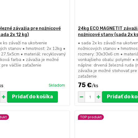
elezné závažia pre nožnicové
24kg ECO MAGNETIT závaži
sada 2x 12 kg)
nožnicové stany (sada 2x ks
x ks závaží na ukotvenie
• sada 2x ks závaží na ukotve
ých stanov • hmotnosť: 2x 12kg •
nožnicových stanov • hmotnosť
 27,5x5cm • materiál: recyklovaný
rozmery: 30x30x6 cm • materiá
šková farba • závažia je možné
vonkajšieho obalu: polymér • m
 pre väčšie zaťaženie
náplne: drvená železná ruda (
závažia je možné stohovať pre
zaťaženie
75 €
Skladom
ks
/
ks
Pridať do košíka
Pridať do ko
dukt
TOP produkt