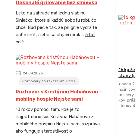
Dokonalé grilovanie bez slniečka
Leto na záhrade má jednu slabinu.
Slniečko, ktoré si každú sobotu robí, čo
chce. Buď pečie tak, že pri grile vydržíte
päť minút, alebo sa objaví mrak ...
čítať
celé
16 kg ž
24.04.2026
stany (
Rozhovory so zákazníkmi RedX
• sada 2
nožnicov
Rozhovor s Kristýnou Habáňovou –
rozmery:
mobilný hospic Nejste sami
kov, prá
stohovať
10 rokov pomoci tam, kde je to
najpotrebnejšie. Kristýna Habáňová z
mobilného hospicu Nejste sami rozpráva,
ako funguje starostlivosť o