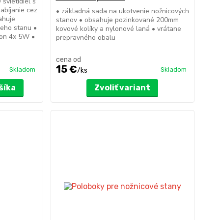
svietidiel s
nabíjanie cez
• základná sada na ukotvenie nožnicových
ahuje
stanov • obsahuje pozinkované 200mm
ieho stanu •
kovové kolíky a nylonové laná • vrátane
kon 4x 5W •
prepravného obalu
cena od
15 €
Skladom
Skladom
/
ks
šíka
Zvoliť variant