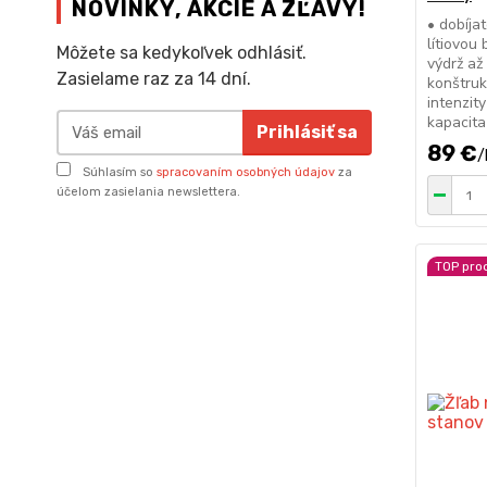
NOVINKY, AKCIE A ZĽAVY!
• dobíja
lítiovou
Môžete sa kedykoľvek odhlásiť.
výdrž až
Zasielame raz za 14 dní.
konštruk
intenzit
kapacit
Prihlásiť sa
89 €
/
Súhlasím so
spracovaním osobných údajov
za
účelom zasielania newslettera.
TOP pro