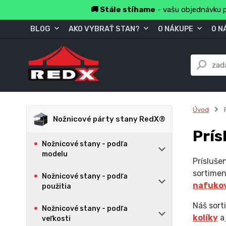
🚚 Stále stíhame
- vašu objednávku p
BLOG
AKO VYBRAŤ STAN?
O NÁKUPE
O N
Úvod
P
Nožnicové párty stany RedX®
Prís
Nožnicové stany - podľa
modelu
Prísluše
sortimen
Nožnicové stany - podľa
nafukov
použitia
Náš sor
Nožnicové stany - podľa
kolíky
a
veľkosti