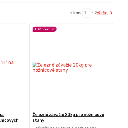
strana
z 2
ďalšie
TOP produkt
na
Železné závažie 20kg pre nožnicové
žnicových
stany