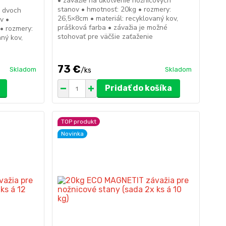
• závažie na ukotvenie nožnicových
stanov • hmotnosť: 20kg • rozmery:
e dvoch
26,5×8cm • materiál: recyklovaný kov,
v •
prášková farba • závažia je možné
 • rozmery:
stohovať pre väčšie zaťaženie
ný kov,
73 €
Skladom
Skladom
/
ks
Pridať do košíka
TOP produkt
Novinka