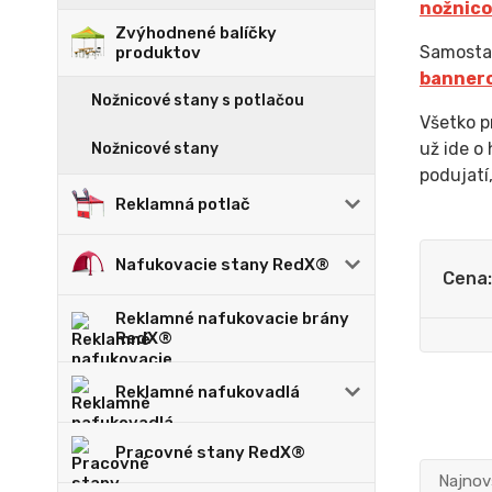
nožnico
Zvýhodnené balíčky
Samosta
produktov
bannero
Nožnicové stany s potlačou
Všetko p
už ide o
Nožnicové stany
podujatí
Reklamná potlač
Nafukovacie stany RedX®
Cena:
Reklamné nafukovacie brány
RedX®
Reklamné nafukovadlá
Pracovné stany RedX®
Najnov