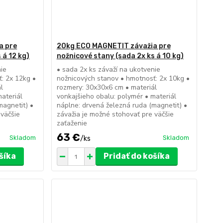
a pre
20kg ECO MAGNETIT závažia pre
 á 12 kg)
nožnicové stany (sada 2x ks á 10 kg)
nie
• sada 2x ks závaží na ukotvenie
: 2x 12kg •
nožnicových stanov • hmotnosť: 2x 10kg •
l
rozmery: 30x30x6 cm • materiál
ateriál
vonkajšieho obalu: polymér • materiál
magnetit) •
náplne: drvená železná ruda (magnetit) •
 väčšie
závažia je možné stohovať pre väčšie
zaťaženie
63 €
Skladom
Skladom
/
ks
šíka
Pridať do košíka