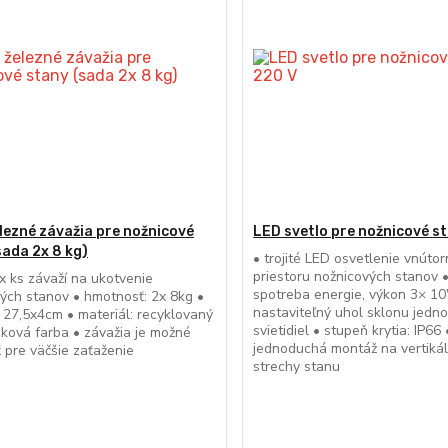
elezné závažia pre nožnicové
LED svetlo pre nožnicové s
sada 2x 8 kg)
• trojité LED osvetlenie vnúto
priestoru nožnicových stanov •
x ks závaží na ukotvenie
spotreba energie, výkon 3× 1
ých stanov • hmotnosť: 2x 8kg •
nastaviteľný uhol sklonu jedno
 27,5x4cm • materiál: recyklovaný
svietidiel • stupeň krytia: IP66 
šková farba • závažia je možné
jednoduchá montáž na vertiká
 pre väčšie zaťaženie
strechy stanu