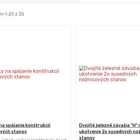
m 1-20 z 35
na spájanie konštrukcií
Dvojité železné závažia "H" 
vých stanov
ukotvenie 2x susedných no
stanov