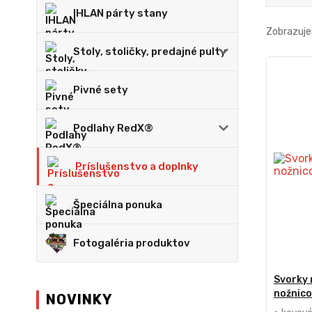
IHLAN párty stany
Zobrazuje
Stoly, stoličky, predajné pulty
Pivné sety
Podlahy RedX®
Príslušenstvo a doplnky
Špeciálna ponuka
Fotogaléria produktov
Svorky 
nožnico
NOVINKY