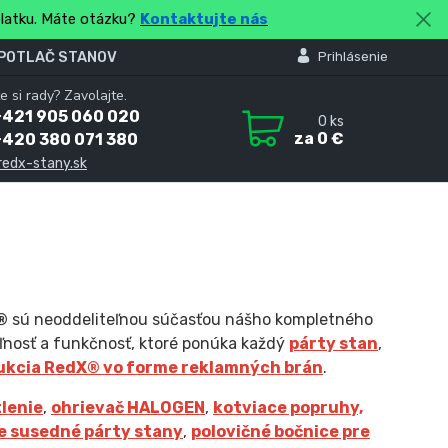
platku. Máte otázku?
Kontaktujte nás
 POTLAČ STANOV
Prihlásenie
e si rady? Zavolajte.
+421 905 060 020
0
ks
za
0 €
+420 380 071 380
redx-stany.sk
®
sú neoddeliteľnou súčasťou nášho kompletného
eľnosť a funkčnosť, ktoré ponúka každý
párty stan
,
ukcia Red
X
® vo forme reklamných brán
.
lenie
,
ohrievač HALOGEN
,
kotviace popruhy,
re susedné párty stany
,
polovičné bočnice pre