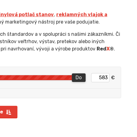
inylová potlač stanov
,
reklamných vlajok a
ný marketingový nástroj pre vaše podujatie.
ch štandardov a v spolupráci s našimi zákazníkmi. Či
tníkov veľtrhov, výstav, pretekov alebo iných
 pri navrhovaní, vývoji a výrobe produktov
Red
X
®
.
Do
€
re