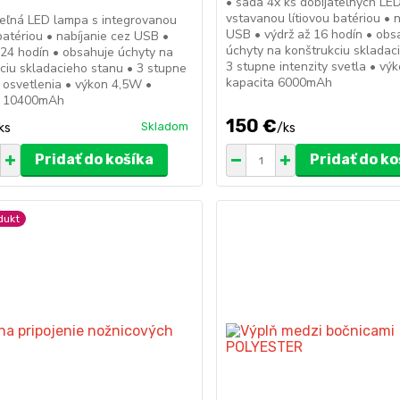
• sada 4x ks dobíjateľných LED 
vstavanou lítiovou batériou • 
teľná LED lampa s integrovanou
USB • výdrž až 16 hodín • obs
 batériou • nabíjanie cez USB •
úchyty na konštrukciu skladac
 24 hodín • obsahuje úchyty na
3 stupne intenzity svetla • vý
ciu skladacieho stanu • 3 stupne
kapacita 6000mAh
y osvetlenia • výkon 4,5W •
a 10400mAh
150 €
Skladom
ks
/
ks
Pridať do košíka
Pridať do ko
dukt