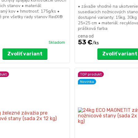
 úchyty spájajú konštrukcie dvoch
ich stanov • materiál:
• závažie vhodné na ukotveni
aný kov • hmotnosť: 175g/ks •
susediacich nožnicových stano
é pre všetky rady stanov RedX®
dostupné varianty: 15kg, 30kg
25×25 cm • materiál: recyklova
prášková farba
cena od
53 €
Skladom
/
ks
Zvoliť variant
Zvoliť variant
dukt
TOP produkt
Novinka