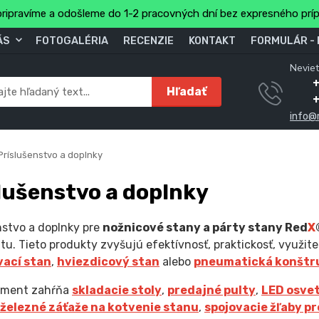
ripravíme a odošleme do 1-2 pracovných dní bez expresného prí
ÁS
FOTOGALÉRIA
RECENZIE
KONTAKT
FORMULÁR -
Neviet
Hľadať
info@
ríslušenstvo a doplnky
lušenstvo a doplnky
nstvo a doplnky pre
nožnicové stany a párty stany Red
X
tu. Tieto produkty zvyšujú efektívnosť, praktickosť, využit
ací stan
,
hviezdicový stan
alebo
pneumatická konštr
timent zahŕňa
skladacie stoly
,
predajné pulty
,
LED osvet
železné záťaže na kotvenie stanu
,
spojovacie žľaby p