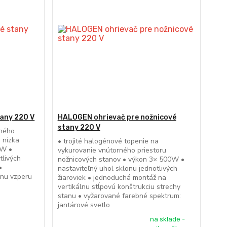
tany 220 V
HALOGEN ohrievač pre nožnicové
stany 220 V
rného
 nízka
• trojité halogénové topenie na
0W •
vykurovanie vnútorného priestoru
tlivých
nožnicových stanov • výkon 3× 500W •
•
nastaviteľný uhol sklonu jednotlivých
lnu vzperu
žiaroviek • jednoduchá montáž na
vertikálnu stĺpovú konštrukciu strechy
stanu • vyžarované farebné spektrum:
jantárové svetlo
na sklade -