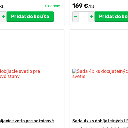
169 €
Skladom
ks
/
ks
Pridať do košíka
Pridať do ko
íjacie svetlo pre nožnicové
Sada 4x ks dobíjateľných LE