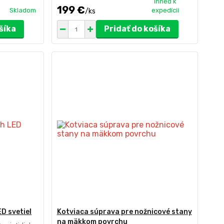
ihneď k
199 €
Skladom
expedícii
/
ks
šíka
Pridať do košíka
D svetiel
Kotviaca súprava pre nožnicové stany
na mäkkom povrchu