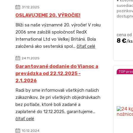
• kovové
susediac
31.12.2025
pozinkov
OSLAVUJEME 20. VÝROČIE!
dostupn
Blíži sa naše významné 20. výročie! V roku
2006 sme založili spoločnosť RedX
cena od
International Ltd vo Veľkej Británii. Bola
8 €
/
ks
založená ako sesterská spol...
čítať celé
24.11.2025
Garantované dodanie do Vianoc a
TOP pro
prevádzka od 22.12.2025 -
2.1.2026
Radi by sme informovali všetkých našich
zákazníkov, že pri všetkých objednávkach
bez potlače, ktoré boli zadané a
zaplatené do 12.12.2025, garantujeme...
čítať celé
10.12.2024