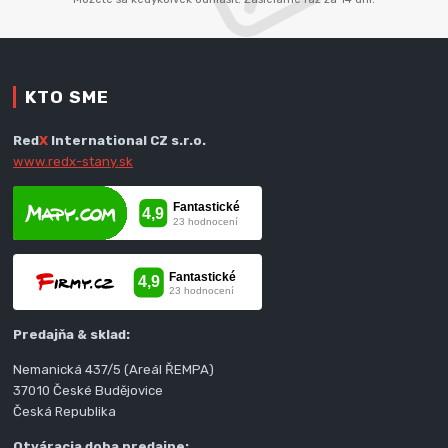
KTO SME
Red
X
International CZ s.r.o.
www.redx-stany.sk
Predajňa & sklad:
Nemanická 437/5 (Areál ŘEMPA)
37010 České Budějovice
Česká Republika
Otváracia doba predajne: