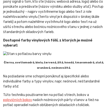
jasný signál o tom, kto ste (názov, webová adresa, logo) alebo čo
ponúkate a predávate (názov výrobku alebo služby atď.). Postup
je jednoduchý - najprv vystrihneme logo alebo text z role
nažehľovacieho vinylu (tento vinyl je k dispozícii v širokej škále
farieb) a potom nažehlíme vystrihnuté logo alebo text na už
ušitú strechu alebo bočnicu nožnicového stanu v jednej z našich
štandardných skladových farieb.
Dostupné farby vinylových fólií, z ktorých je možné
vyberať:
Čierna, svetlomodrá, biela, červená, žltá, hnedá, tmavomodrá, zlatá,
oranžová, neónovo žltá.
Na požiadanie sme schopní ponúknuť aj špecifické alebo
individuálne farby a typy vinylov, napr. neónové, neštandardné
farby atď.
Túto techniku používame len na potlač striech, bokov a
polovičných bokov
našich nožnicových párty stanov a tiež na
potlač operadiel našich obľúbených skladacích stoličiek.