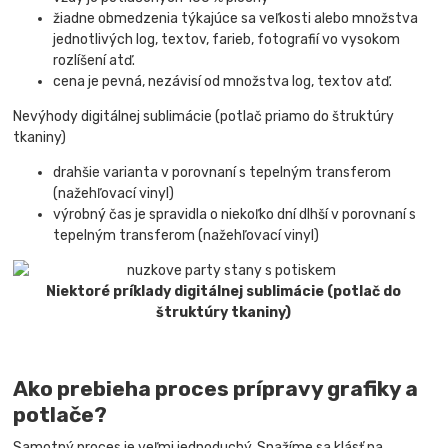
žiadne obmedzenia týkajúce sa veľkosti alebo množstva
jednotlivých log, textov, farieb, fotografií vo vysokom
rozlíšení atď.
cena je pevná, nezávisí od množstva log, textov atď.
Nevýhody digitálnej sublimácie (potlač priamo do štruktúry
tkaniny)
drahšie varianta v porovnaní s tepelným transferom
(nažehľovací vinyl)
výrobný čas je spravidla o niekoľko dní dlhší v porovnaní s
tepelným transferom (nažehľovací vinyl)
Niektoré príklady digitálnej sublimácie (potlač do
štruktúry tkaniny)
Ako prebieha proces prípravy grafiky a
potlače?
Samotný proces je veľmi jednoduchý. Snažíme sa klásť na