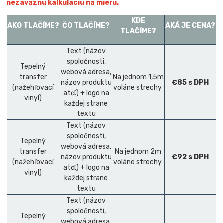
nezáväznú kalkuláciu na mieru.
KDE
AKO TLAČÍME?
ČO TLAČÍME?
AKÁ JE CENA?
TLAČÍME?
Text (názov
spoločnosti,
Tepelný
webová adresa,
transfer
Na jednom 1,5m
názov produktu
€85 s DPH
(nažehľovací
voláne strechy
atď.) + logo na
vinyl)
každej strane
textu
Text (názov
spoločnosti,
Tepelný
webová adresa,
transfer
Na jednom 2m
názov produktu
€92 s DPH
(nažehľovací
voláne strechy
atď.) + logo na
vinyl)
každej strane
textu
Text (názov
spoločnosti,
Tepelný
webová adresa,