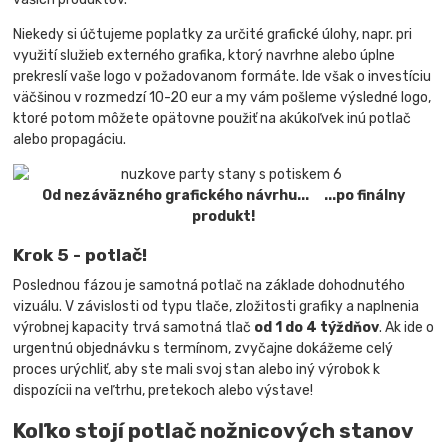
Niekedy si účtujeme poplatky za určité grafické úlohy, napr. pri
využití služieb externého grafika, ktorý navrhne alebo úplne
prekreslí vaše logo v požadovanom formáte. Ide však o investíciu
väčšinou v rozmedzí 10-20 eur a my vám pošleme výsledné logo,
ktoré potom môžete opätovne použiť na akúkoľvek inú potlač
alebo propagáciu.
Od nezáväzného grafického návrhu... ...po finálny
produkt!
Krok 5 - potlač!
Poslednou fázou je samotná potlač na základe dohodnutého
vizuálu. V závislosti od typu tlače, zložitosti grafiky a naplnenia
výrobnej kapacity trvá samotná tlač
od 1 do 4 týždňov
. Ak ide o
urgentnú objednávku s termínom, zvyčajne dokážeme celý
proces urýchliť, aby ste mali svoj stan alebo iný výrobok k
dispozícii na veľtrhu, pretekoch alebo výstave!
Koľko stojí potlač nožnicových stanov