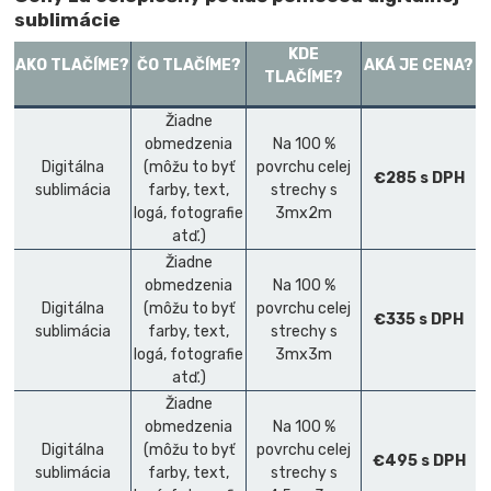
sublimácie
KDE
AKO TLAČÍME?
ČO TLAČÍME?
AKÁ JE CENA?
TLAČÍME?
Žiadne
obmedzenia
Na 100 %
Digitálna
(môžu to byť
povrchu celej
€285 s DPH
sublimácia
farby, text,
strechy s
logá, fotografie
3mx2m
atď.)
Žiadne
obmedzenia
Na 100 %
Digitálna
(môžu to byť
povrchu celej
€335 s DPH
sublimácia
farby, text,
strechy s
logá, fotografie
3mx3m
atď.)
Žiadne
obmedzenia
Na 100 %
Digitálna
(môžu to byť
povrchu celej
€495 s DPH
sublimácia
farby, text,
strechy s