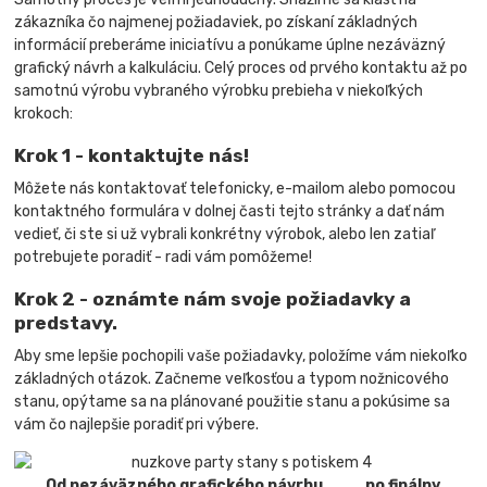
zákazníka čo najmenej požiadaviek, po získaní základných
informácií preberáme iniciatívu a ponúkame úplne nezáväzný
grafický návrh a kalkuláciu. Celý proces od prvého kontaktu až po
samotnú výrobu vybraného výrobku prebieha v niekoľkých
krokoch:
Krok 1 - kontaktujte nás!
Môžete nás kontaktovať telefonicky, e-mailom alebo pomocou
kontaktného formulára v dolnej časti tejto stránky a dať nám
vedieť, či ste si už vybrali konkrétny výrobok, alebo len zatiaľ
potrebujete poradiť - radi vám pomôžeme!
Krok 2 - oznámte nám svoje požiadavky a
predstavy.
Aby sme lepšie pochopili vaše požiadavky, položíme vám niekoľko
základných otázok. Začneme veľkosťou a typom nožnicového
stanu, opýtame sa na plánované použitie stanu a pokúsime sa
vám čo najlepšie poradiť pri výbere.
Od nezáväzného grafického návrhu... ...po finálny