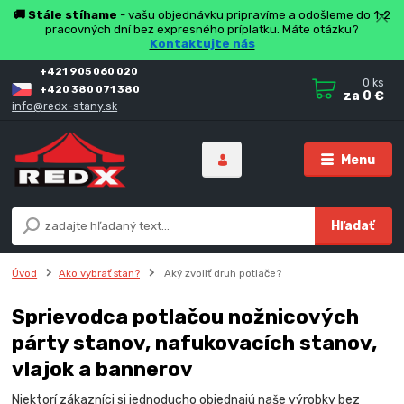
🚚 Stále stíhame
- vašu objednávku pripravíme a odošleme do 1-2
pracovných dní bez expresného príplatku. Máte otázku?
Kontaktujte nás
+421 905 060 020
0
ks
+420 380 071 380
za
0 €
info@redx-stany.sk
Menu
Hľadať
Úvod
Ako vybrať stan?
Aký zvoliť druh potlače?
Sprievodca potlačou nožnicových
párty stanov, nafukovacích stanov,
vlajok a bannerov
Niektorí zákazníci si jednoducho objednajú naše výrobky bez