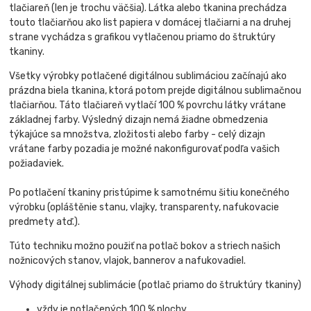
tlačiareň (len je trochu väčšia). Látka alebo tkanina prechádza
touto tlačiarňou ako list papiera v domácej tlačiarni a na druhej
strane vychádza s grafikou vytlačenou priamo do štruktúry
tkaniny.
Všetky výrobky potlačené digitálnou sublimáciou začínajú ako
prázdna biela tkanina, ktorá potom prejde digitálnou sublimačnou
tlačiarňou. Táto tlačiareň vytlačí 100 % povrchu látky vrátane
základnej farby. Výsledný dizajn nemá žiadne obmedzenia
týkajúce sa množstva, zložitosti alebo farby - celý dizajn
vrátane farby pozadia je možné nakonfigurovať podľa vašich
požiadaviek.
Po potlačení tkaniny pristúpime k samotnému šitiu konečného
výrobku (opláštěnie stanu, vlajky, transparenty, nafukovacie
predmety atď.).
Túto techniku možno použiť na potlač bokov a striech našich
nožnicových stanov, vlajok, bannerov a nafukovadiel.
Výhody digitálnej sublimácie (potlač priamo do štruktúry tkaniny)
vždy je potlačených 100 % plochy