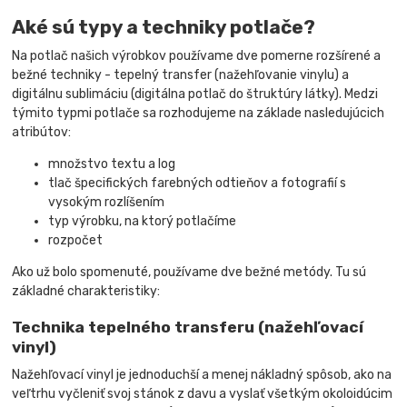
Aké sú typy a techniky potlače?
Na potlač našich výrobkov používame dve pomerne rozšírené a
bežné techniky - tepelný transfer (nažehľovanie vinylu) a
digitálnu sublimáciu (digitálna potlač do štruktúry látky). Medzi
týmito typmi potlače sa rozhodujeme na základe nasledujúcich
atribútov:
množstvo textu a log
tlač špecifických farebných odtieňov a fotografií s
vysokým rozlíšením
typ výrobku, na ktorý potlačíme
rozpočet
Ako už bolo spomenuté, používame dve bežné metódy. Tu sú
základné charakteristiky:
Technika tepelného transferu (nažehľovací
vinyl)
Nažehľovací vinyl je jednoduchší a menej nákladný spôsob, ako na
veľtrhu vyčleniť svoj stánok z davu a vyslať všetkým okoloidúcim