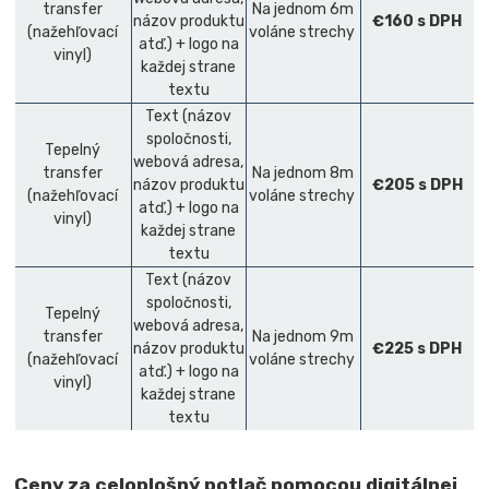
transfer
Na jednom 6m
názov produktu
€160 s DPH
(nažehľovací
voláne strechy
atď.) + logo na
vinyl)
každej strane
textu
Text (názov
spoločnosti,
Tepelný
webová adresa,
transfer
Na jednom 8m
názov produktu
€205 s DPH
(nažehľovací
voláne strechy
atď.) + logo na
vinyl)
každej strane
textu
Text (názov
spoločnosti,
Tepelný
webová adresa,
transfer
Na jednom 9m
názov produktu
€225 s DPH
(nažehľovací
voláne strechy
atď.) + logo na
vinyl)
každej strane
textu
Ceny za celoplošný potlač pomocou digitálnej