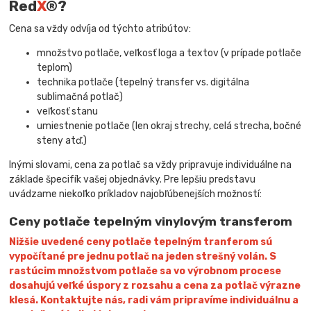
Red
X
®?
Cena sa vždy odvíja od týchto atribútov:
množstvo potlače, veľkosť loga a textov (v prípade potlače
teplom)
technika potlače (tepelný transfer vs. digitálna
sublimačná potlač)
veľkosť stanu
umiestnenie potlače (len okraj strechy, celá strecha, bočné
steny atď.)
Inými slovami, cena za potlač sa vždy pripravuje individuálne na
základe špecifík vašej objednávky. Pre lepšiu predstavu
uvádzame niekoľko príkladov najobľúbenejších možností:
Ceny potlače tepelným vinylovým transferom
Nižšie uvedené ceny potlače tepelným tranferom sú
vypočítané pre jednu potlač na jeden strešný volán. S
rastúcim množstvom potlače sa vo výrobnom procese
dosahujú veľké úspory z rozsahu a cena za potlač výrazne
klesá. Kontaktujte nás, radi vám pripravíme individuálnu a