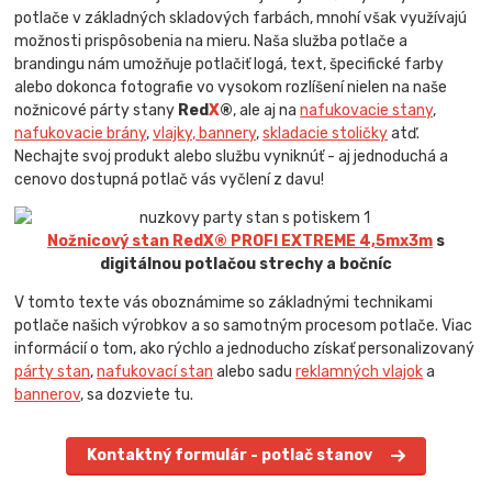
potlače v základných skladových farbách, mnohí však využívajú
možnosti prispôsobenia na mieru. Naša služba potlače a
brandingu nám umožňuje potlačiť logá, text, špecifické farby
alebo dokonca fotografie vo vysokom rozlíšení nielen na naše
nožnicové párty stany
Red
X
®
, ale aj na
nafukovacie stany
,
nafukovacie brány
,
vlajky, bannery
,
skladacie stoličky
atď.
Nechajte svoj produkt alebo službu vyniknúť - aj jednoduchá a
cenovo dostupná potlač vás vyčlení z davu!
Nožnicový stan RedX® PROFI EXTREME 4,5mx3m
s
digitálnou potlačou strechy a bočníc
V tomto texte vás oboznámime so základnými technikami
potlače našich výrobkov a so samotným procesom potlače. Viac
informácií o tom, ako rýchlo a jednoducho získať personalizovaný
párty stan
,
nafukovací stan
alebo sadu
reklamných vlajok
a
bannerov
, sa dozviete tu.
Kontaktný formulár - potlač stanov