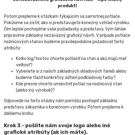
produkt!
Potom prejdeme k otázkam týkajúcim sa samotnej potlače.
Pokúsime sa zistiť, ako si predstavujete konečný vzhľad výrobku.
Čím lepšie pochopíme vaše požiadavky a predstavy, tým ľahšie
pripravíme základný nezáväzný grafický návrh. V prípade potlače
nožnicových stanov budeme pravdepodobne požadovať tieto
atribúty:
Koľko log/textov chcete potlačiť na stan a akú majú mať
veľkosť?
Vyberiete si z našich základných skladových farieb alebo
budeme tlačiť konkrétny odtieň podkladovej farby?
Kde presne chcete umiestniť potlač na nožnicový stan
(alebo iný výrobok)?
Odpovede na tieto otázky nám pomôžu pochopiť základnú
predstavu zákazníka o konečnom výrobku. Potom prejdeme k
ďalšiemu kroku:
Krok 3 - pošlite nám svoje logo alebo iné
grafické atribúty (ak ich máte).