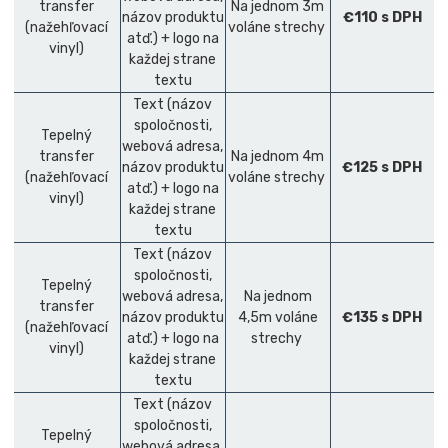
transfer
Na jednom 3m
názov produktu
€110 s DPH
(nažehľovací
voláne strechy
atď.) + logo na
vinyl)
každej strane
textu
Text (názov
spoločnosti,
Tepelný
webová adresa,
transfer
Na jednom 4m
názov produktu
€125 s DPH
(nažehľovací
voláne strechy
atď.) + logo na
vinyl)
každej strane
textu
Text (názov
spoločnosti,
Tepelný
webová adresa,
Na jednom
transfer
názov produktu
4,5m voláne
€135 s DPH
(nažehľovací
atď.) + logo na
strechy
vinyl)
každej strane
textu
Text (názov
spoločnosti,
Tepelný
webová adresa,