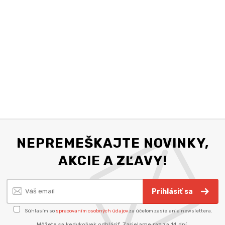
NEPREMEŠKAJTE NOVINKY,
AKCIE A ZĽAVY!
Prihlásiť sa
Súhlasím so
spracovaním osobných údajov
za účelom zasielania newslettera.
Môžete sa kedykoľvek odhlásiť. Zasielame raz za 14 dní.