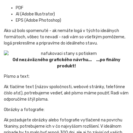
PDF
AI (Adobe Illustrator)
EPS (Adobe Photoshop)
Ako už bolo spomenuté - ak nemáte logá v týchto ideálnych
formátoch, vôbec to nevadí - radi vám so všetkým pomôžeme,
logá prekreslíme a pripravíme do ideálneho stavu.
Od nezáväzného grafického návrhu... ...po finálny
produkt!
Písmo a text:
Ak tlačíme text (názov spoločnosti, webové stránky, telefónne
číslo atď.), potrebujeme vedieť, aké písmo máme použiť. Radi vám
odporučíme štýl písma.
Obrázky a fotografie:
Ak požadujete obrázky alebo fotografie vytlačené na povrchu
tkaniny, potrebujeme ich v čo najvyššom rozlíšení. V ideálnom
prípade by to malo byť aspoň 300 dpi, ale aj to závisí od vašich