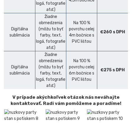
4,5m bočnice
logá, fotografie
atď.)
Žiadne
obmedzenia
Na 100 %
Digitálna
(môžu to byť
povrchu celej
€260 s DPH
sublimácia
farby, text,
4m bočnice
s
logá, fotografie
PVC lištou
atď.)
Žiadne
obmedzenia
Na 100 %
Digitálna
(môžu to byť
povrchu celej
€275 s DPH
sublimácia
farby, text,
6m bočnice
s
logá, fotografie
PVC lištou
atď.)
V prípade akýchkoľvek otázok nás neváhajte
kontaktovať. Radi vám pomôžeme a poradíme!