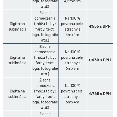
logá, fotografie
4,5mx3m
atď.)
Žiadne
obmedzenia
Na 100 %
Digitálna
(môžu to byť
povrchu celej
€555 s DPH
sublimácia
farby, text,
strechy s
logá, fotografie
4mx4m
atď.)
Žiadne
obmedzenia
Na 100 %
Digitálna
(môžu to byť
povrchu celej
€630 s DPH
sublimácia
farby, text,
strechy s
logá, fotografie
6mx3m
atď.)
Žiadne
obmedzenia
Na 100 %
Digitálna
(môžu to byť
povrchu celej
€765 s DPH
sublimácia
farby, text,
strechy s
logá, fotografie
6mx4m
atď.)
Žiadne