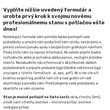
Vyplňte nižšie uvedený formulár a
urobte prvý krok k svojmu novému
profesionálnemu stanu s potlačou ešte
dnes!
Nasledujúci formulár nám pomôže lepšie pochopiť vaše
požiadavky a umožní nám poskytnúť vám rýchlu, nezáväznú a
presnú cenovú ponuku spolu s bezplatným grafickým návrhom.
Poskytnite nám čo najviac informácií. Ak nebolo prijaté žiadne
rozhodnutie alebo je potrebná ďalšia pomoc, nechajte prázdne
miesto. Nezabudnite nás informovať o akýchkoľvek ďalších
požiadavkách a pripojte príslušné logá (ideálne vektorové logá -
zvyčajne v týchto formátoch: .ai, .eps, .pdf). Ak si nie ste istí
kvalitou svojich log, pošlite nám ich a naši grafici ich radi
skontrolujú a poradia vám. Preštudujeme vaše požiadavky a
okamžite sa vám ozveme.
Stan je možné potlačiť na tieto časti:
okraj strechy (lem),
zvislé časti strechy, bočnice - vnútorná potlač, bočnice -
vonkajšia potlač: