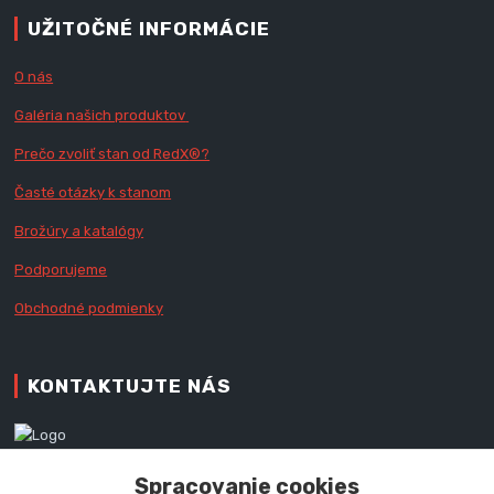
UŽITOČNÉ INFORMÁCIE
O nás
Galéria našich produktov
Prečo zvoliť stan od RedX
®?
Časté otázky k stanom
Brožúry a katalógy
Podporujeme
Obchodné podmienky
KONTAKTUJTE NÁS
Zákaznícka podpora RedX®
Spracovanie cookies
+421 905 060 020