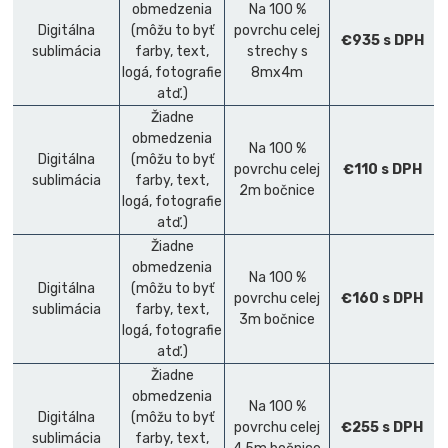
obmedzenia
Na 100 %
Digitálna
(môžu to byť
povrchu celej
€935 s DPH
sublimácia
farby, text,
strechy s
logá, fotografie
8mx4m
atď.)
Žiadne
obmedzenia
Na 100 %
Digitálna
(môžu to byť
povrchu celej
€110 s DPH
sublimácia
farby, text,
2m bočnice
logá, fotografie
atď.)
Žiadne
obmedzenia
Na 100 %
Digitálna
(môžu to byť
povrchu celej
€160 s DPH
sublimácia
farby, text,
3m bočnice
logá, fotografie
atď.)
Žiadne
obmedzenia
Na 100 %
Digitálna
(môžu to byť
povrchu celej
€255 s DPH
sublimácia
farby, text,