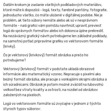
Ďalším krokom je zaslanie všetkých podkladových materiálov,
ktoré máte k dispozícii - logá, texty, farebné pantóny, fotografie,
jednoducho všetko, čo máte uložené v digitálnej podobe. Nie je
problém, ak tieto súbory nemáte alebo ak sú v nesprávnom
formáte - naši grafici vám pomôžu navrhnúť, upraviť, previesť
logá do správnych formátov alebo ich dokonca úplne prekresliť.
Na nezáväzný grafický návrh potrebujeme len základné podklady,
na samotnú potlač pripravíme grafiku vo vektorovom formáte
(krivky).
Čo je vektorový (krivkový) formát obrázka a prečo ho
potrebujeme?
Vektorový (krivkový) formát v podstate ukladá obrazové
informácie ako matematický vzorec. Nepracuje s pixelmi ako
bežný formát obrázka, ale pracuje s vonkajšími okrajmi obrázka a
ich súradnicami. Obrázok je potom možné zväčšiť na ľubovoľnú
veľkosť bez straty kvality a ostrosti, na rozdiel od obrázkov
založených na pixeloch.
Logá vo vektorovom formáte sú zvyčajne v jednom z týchto
štyroch typov súborov: