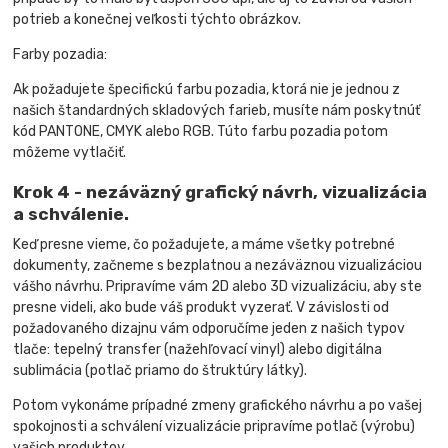
potrieb a konečnej veľkosti týchto obrázkov.
Farby pozadia:
Ak požadujete špecifickú farbu pozadia, ktorá nie je jednou z
našich štandardných skladových farieb, musíte nám poskytnúť
kód PANTONE, CMYK alebo RGB. Túto farbu pozadia potom
môžeme vytlačiť.
Krok 4 - nezáväzný grafický návrh, vizualizácia
a schválenie.
Keď presne vieme, čo požadujete, a máme všetky potrebné
dokumenty, začneme s bezplatnou a nezáväznou vizualizáciou
vášho návrhu. Pripravíme vám 2D alebo 3D vizualizáciu, aby ste
presne videli, ako bude váš produkt vyzerať. V závislosti od
požadovaného dizajnu vám odporučíme jeden z našich typov
tlače: tepelný transfer (nažehľovací vinyl) alebo digitálna
sublimácia (potlač priamo do štruktúry látky).
Potom vykonáme prípadné zmeny grafického návrhu a po vašej
spokojnosti a schválení vizualizácie pripravíme potlač (výrobu)
vašich produktov.