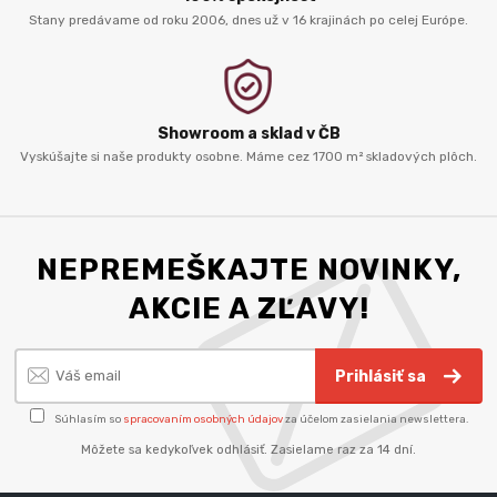
Stany predávame od roku 2006, dnes už v 16 krajinách po celej Európe.
Showroom a sklad v ČB
Vyskúšajte si naše produkty osobne. Máme cez 1700 m² skladových plôch.
NEPREMEŠKAJTE NOVINKY,
AKCIE A ZĽAVY!
Prihlásiť sa
Súhlasím so
spracovaním osobných údajov
za účelom zasielania newslettera.
Môžete sa kedykoľvek odhlásiť. Zasielame raz za 14 dní.