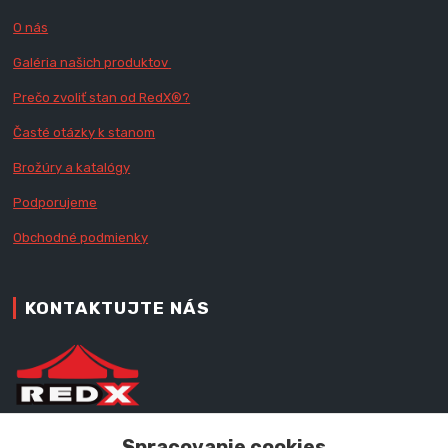
O nás
Galéria našich produktov
Prečo zvoliť stan od RedX
®?
Časté otázky k stanom
Brožúry a katalógy
Podporujeme
Obchodné podmienky
KONTAKTUJTE NÁS
Zákaznícka podpora RedX®
Spracovanie cookies