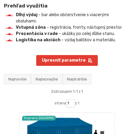
Prehľad využitia
Dlhý výdaj
– bar alebo občerstvenie s viacerými
obsluhami.
Vstupná zóna
– registrácia, fronty, nástupný priestor.
Prezentácia v rade
– ukážky po celej dĺžke stanu.
Logistika na akciách
– výdaj balíčkov a materiálu.
Upresniť parametre
Najnovšie
Najlacnejšie
Najdrahšie
Zobrazujem 1-1 z 1
strana
z 1
Doprava ZADARMO