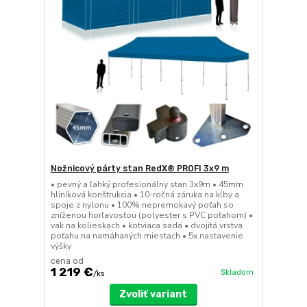
Nožnicový párty stan RedX® PROFI 3x9 m
• pevný a ľahký profesionálny stan 3x9m • 45mm
hliníková konštrukcia • 10-ročná záruka na kĺby a
spoje z nylonu • 100% nepremokavý poťah so
zníženou horľavosťou (polyester s PVC poťahom) •
vak na kolieskach • kotviaca sada • dvojitá vrstva
poťahu na namáhaných miestach • 5x nastavenie
výšky
cena od
1 219 €
Skladom
/
ks
Zvoliť variant