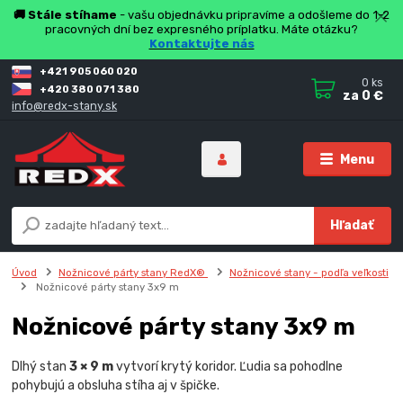
🚚 Stále stíhame
- vašu objednávku pripravíme a odošleme do 1-2
pracovných dní bez expresného príplatku. Máte otázku?
Kontaktujte nás
+421 905 060 020
0
ks
+420 380 071 380
za
0 €
info@redx-stany.sk
Menu
Hľadať
Úvod
Nožnicové párty stany RedX®
Nožnicové stany - podľa veľkosti
Nožnicové párty stany 3x9 m
Nožnicové párty stany 3x9 m
Dlhý stan
3 × 9 m
vytvorí krytý koridor. Ľudia sa pohodlne
pohybujú a obsluha stíha aj v špičke.