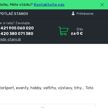
platku. Máte otázku?
Kontaktujte nás
 POTLAČ STANOV
Prihlásenie
e si rady? Zavolajte.
+421 905 060 020
0
ks
za
0 €
+420 380 071 380
redx-stany.sk
ršport, eventy, hobby, veľtrhy, výstavy, trhy... Toto