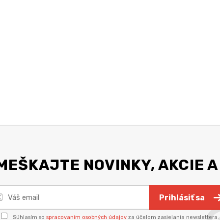
EŠKAJTE NOVINKY, AKCIE A
Prihlásiť sa
Súhlasím so
spracovaním osobných údajov
za účelom zasielania newslettera.