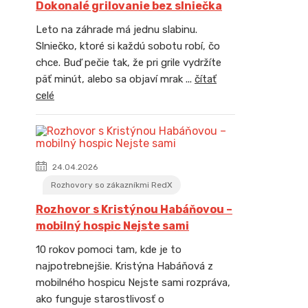
Dokonalé grilovanie bez slniečka
Leto na záhrade má jednu slabinu.
Slniečko, ktoré si každú sobotu robí, čo
chce. Buď pečie tak, že pri grile vydržíte
päť minút, alebo sa objaví mrak ...
čítať
celé
24.04.2026
Rozhovory so zákazníkmi RedX
Rozhovor s Kristýnou Habáňovou –
mobilný hospic Nejste sami
10 rokov pomoci tam, kde je to
najpotrebnejšie. Kristýna Habáňová z
mobilného hospicu Nejste sami rozpráva,
ako funguje starostlivosť o