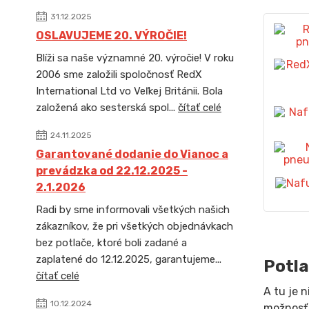
31.12.2025
OSLAVUJEME 20. VÝROČIE!
Blíži sa naše významné 20. výročie! V roku
2006 sme založili spoločnosť RedX
International Ltd vo Veľkej Británii. Bola
založená ako sesterská spol...
čítať celé
24.11.2025
Garantované dodanie do Vianoc a
prevádzka od 22.12.2025 -
2.1.2026
Radi by sme informovali všetkých našich
zákazníkov, že pri všetkých objednávkach
bez potlače, ktoré boli zadané a
zaplatené do 12.12.2025, garantujeme...
Potla
čítať celé
A tu je 
10.12.2024
možnosť 