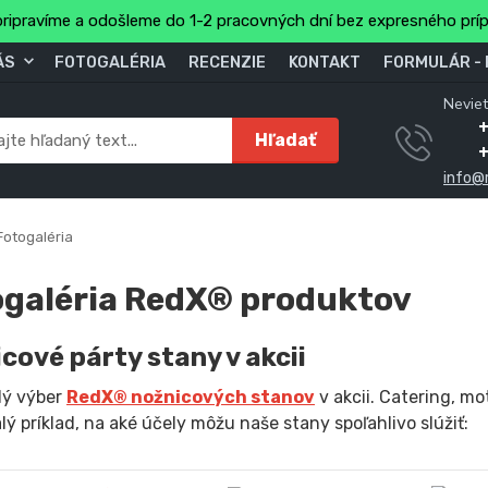
ripravíme a odošleme do 1-2 pracovných dní bez expresného prí
ÁS
FOTOGALÉRIA
RECENZIE
KONTAKT
FORMULÁR -
Neviet
Hľadať
info@
otogaléria
galéria RedX® produktov
cové párty stany v akcii
lý výber
Red
X
® nožnicových stanov
v akcii.
Catering, moto
lý príklad, na aké účely môžu naše stany spoľahlivo slúžiť: