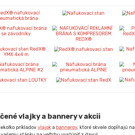
čené vlajky a bannery v akcii
niekoľko príkladov
vlajok
a
bannerov
, ktoré skvele dopĺňajú na
vašemu stánku na veľtrhu vystúpiť z davu!