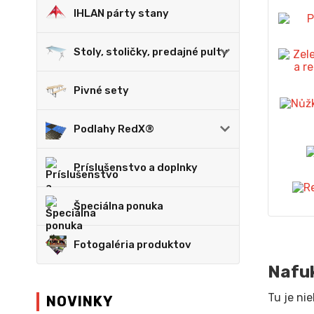
IHLAN párty stany
Stoly, stoličky, predajné pulty
Pivné sety
Podlahy RedX®
Príslušenstvo a doplnky
Špeciálna ponuka
Fotogaléria produktov
Nafuk
Tu je ni
NOVINKY