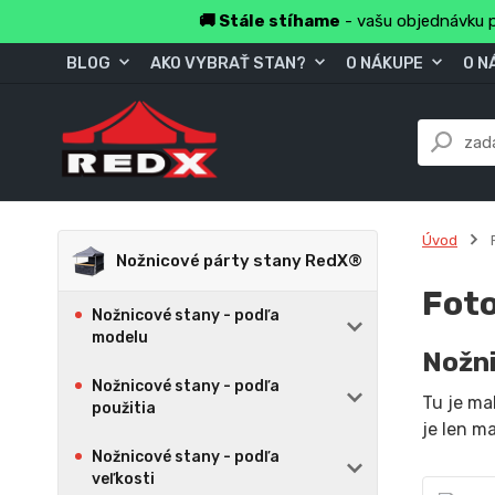
🚚 Stále stíhame
- vašu objednávku p
BLOG
AKO VYBRAŤ STAN?
O NÁKUPE
O N
Úvod
F
Nožnicové párty stany RedX®
Foto
Nožnicové stany - podľa
modelu
Nožni
Nožnicové stany - podľa
Tu je ma
použitia
je len ma
Nožnicové stany - podľa
veľkosti