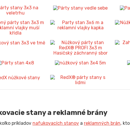
ovacie stany a reklamné brány
ekoľko príkladov
nafukovacích stanov
a
reklamných brán
, kt