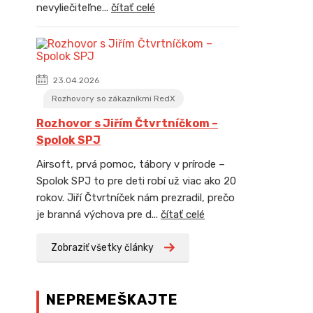
nevyliečiteľne...
čítať celé
23.04.2026
Rozhovory so zákazníkmi RedX
Rozhovor s Jiřím Čtvrtníčkom –
Spolok SPJ
Airsoft, prvá pomoc, tábory v prírode –
Spolok SPJ to pre deti robí už viac ako 20
rokov. Jiří Čtvrtníček nám prezradil, prečo
je branná výchova pre d...
čítať celé
Zobraziť všetky články
NEPREMEŠKAJTE