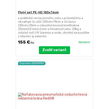
Pivný set PE-HD 183x76cm
• praktická verzia pivného setu z polyetylénu •
obsahuje 1x stôl 183cm×76cm a 2x lavicu
183cm×28cm • robustná kovová konštrukcia
25mm(19 mm)×1mm • hmotnosť setu: 29kg •
odolný voči UV žiareniu a vode, vhodný na použitie
v interiéri aj exteriéri
155 €
Skladom
/
ks
Zvoliť variant
Doprava ZADARMO