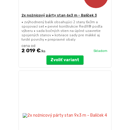
2x nožnicový párty stan 6x3 m – Balíček 3
• zvýhodnený balík obsahujúci 2 stany 6x3m a
spojovací set • pevné konštrukcie RedX® podľa
výberu • sada bočných stien na úplné uzavretie
spojených stanov • kotviace sady pre mäkké aj
tvrdé povrchy • prepravné obaly
cena od
2 019 €
Skladom
/
ks
Zvoliť variant