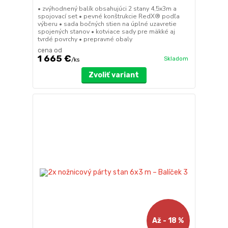
• zvýhodnený balík obsahujúci 2 stany 4,5x3m a
spojovací set • pevné konštrukcie RedX® podľa
výberu • sada bočných stien na úplné uzavretie
spojených stanov • kotviace sady pre mäkké aj
tvrdé povrchy • prepravné obaly
cena od
1 665 €
Skladom
/
ks
Zvoliť variant
Až - 18 %