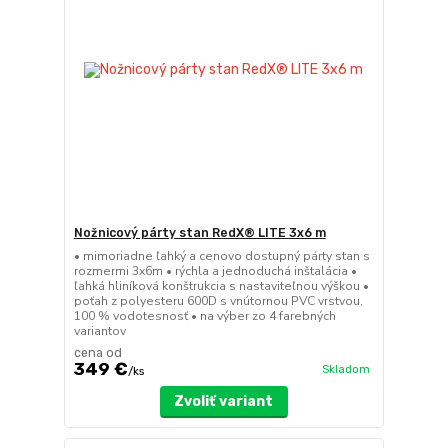
Nožnicový párty stan RedX® LITE 3x6 m
• mimoriadne ľahký a cenovo dostupný párty stan s
rozmermi 3x6m • rýchla a jednoduchá inštalácia •
ľahká hliníková konštrukcia s nastaviteľnou výškou •
poťah z polyesteru 600D s vnútornou PVC vrstvou,
100 % vodotesnosť • na výber zo 4 farebných
variantov
cena od
349 €
Skladom
/
ks
Zvoliť variant