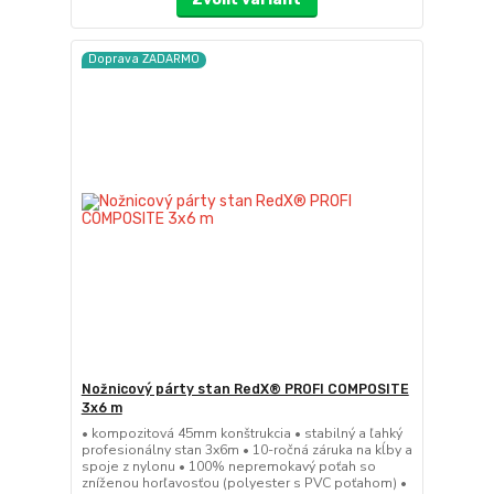
Doprava ZADARMO
Nožnicový párty stan RedX® PROFI COMPOSITE
3x6 m
• kompozitová 45mm konštrukcia • stabilný a ľahký
profesionálny stan 3x6m • 10-ročná záruka na kĺby a
spoje z nylonu • 100% nepremokavý poťah so
zníženou horľavosťou (polyester s PVC poťahom) •