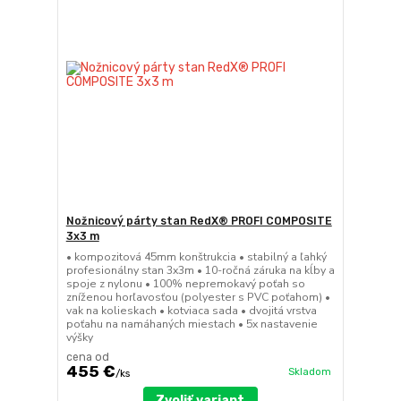
Nožnicový párty stan RedX® PROFI COMPOSITE
3x3 m
• kompozitová 45mm konštrukcia • stabilný a ľahký
profesionálny stan 3x3m • 10-ročná záruka na kĺby a
spoje z nylonu • 100% nepremokavý poťah so
zníženou horľavosťou (polyester s PVC poťahom) •
vak na kolieskach • kotviaca sada • dvojitá vrstva
poťahu na namáhaných miestach • 5x nastavenie
výšky
cena od
455 €
Skladom
/
ks
Zvoliť variant