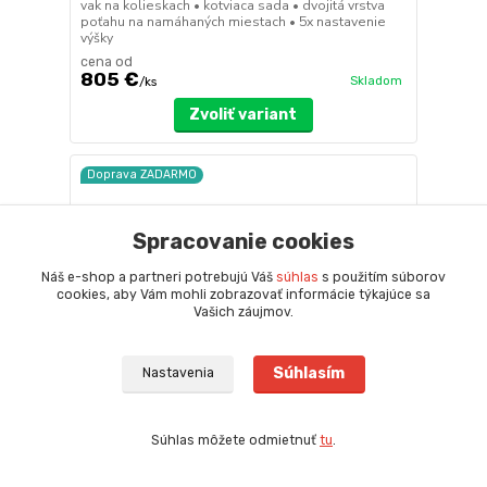
vak na kolieskach • kotviaca sada • dvojitá vrstva
poťahu na namáhaných miestach • 5x nastavenie
výšky
cena od
805 €
Skladom
/
ks
Zvoliť variant
Doprava ZADARMO
Spracovanie cookies
Náš e-shop a partneri potrebujú Váš
súhlas
s použitím súborov
cookies, aby Vám mohli zobrazovať informácie týkajúce sa
Vašich záujmov.
Súhlasím
Nastavenia
Súhlas môžete odmietnuť
tu
.