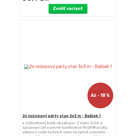
Zvoliť variant
Až - 18 %
2x nožnicový párty stan 3x3 m – Balíček 1
• zvýhodnený balík obsahujúci 2 stany 3x3m a
spojovací set • pevné konštrukcie RedX® podľa
výberu • sada bočných stien na úplné uzavretie