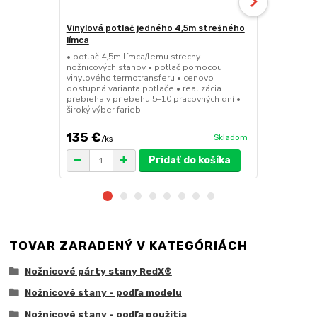
Vinylová potlač jedného 4,5m strešného
24kg ECO M
límca
nožnicové s
• potlač 4,5m límca/lemu strechy
• sada 2x ks
nožnicových stanov • potlač pomocou
stanov • hmo
vinylového termotransferu • cenovo
30x30x6 cm •
dostupná varianta potlače • realizácia
polymér • ma
prebieha v priebehu 5–10 pracovných dní •
ruda (magnet
široký výber farieb
pre väčšie z
135 €
75 €
Skladom
/
ks
/
ks
Pridať do košíka
TOVAR ZARADENÝ V KATEGÓRIÁCH
Nožnicové párty stany RedX®
Nožnicové stany - podľa modelu
Nožnicové stany - podľa použitia