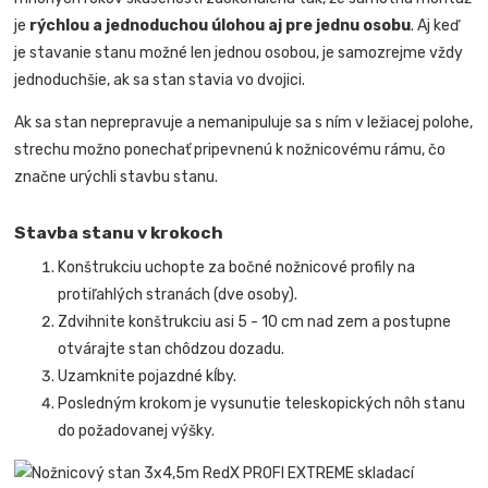
je
rýchlou a jednoduchou úlohou aj pre jednu osobu
. Aj keď
je stavanie stanu možné len jednou osobou, je samozrejme vždy
jednoduchšie, ak sa stan stavia vo dvojici.
Ak sa stan neprepravuje a nemanipuluje sa s ním v ležiacej polohe,
strechu možno ponechať pripevnenú k nožnicovému rámu, čo
značne urýchli stavbu stanu.
Stavba stanu v krokoch
Konštrukciu uchopte za bočné nožnicové profily na
protiľahlých stranách (dve osoby).
Zdvihnite konštrukciu asi 5 - 10 cm nad zem a postupne
otvárajte stan chôdzou dozadu.
Uzamknite pojazdné kĺby.
Posledným krokom je vysunutie teleskopických nôh stanu
do požadovanej výšky.