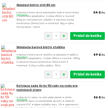
Skladací bistro stôl 80 cm
• barová a bistro verzia eventového stola • horná doska
54 €
/
ks
Skladom
z masívneho polyetylénu, hrúbka 45mm • nosnosť:
50kg pri rovnomernom zaťažení • robustná kovová
konštrukcia 25mmx1mm • hmotnosť: 8kg • výška
hornej dosky: 110cm
Pridať do košíka
Skladacia barová bistro stolička
• barová a bistro verzia stoličky na podujatia • sedák a
49 €
/
ks
Skladom
operadlo z polyetylénu, hrúbka 45mm • nosnosť: 150kg
• robustná kovová konštrukcia 25mmx1mm •
hmotnosť: 6,2kg • výška sedáka: 70cm
Pridať do košíka
Kotviaca sada 4x ks 15l vaky na vodu pre
nožnicové stany
• sada 4x ks vakov na vodu alebo piesok • rýchle
36 €
/
ks
Skladom
ukotvenie stanu na akomkoľvek povrchu • materiál:
zvárané PVC • objem každého vaku: 15l • upevnenie k