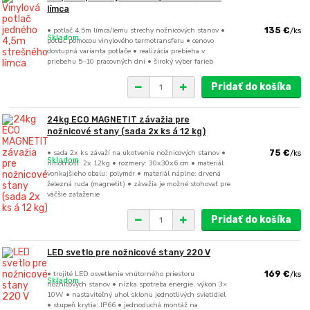
límca
• potlač 4,5m límca/lemu strechy nožnicových stanov •
135 €
/
ks
Skladom
potlač pomocou vinylového termotransferu • cenovo
dostupná varianta potlače • realizácia prebieha v
priebehu 5–10 pracovných dní • široký výber farieb
Pridať do košíka
24kg ECO MAGNETIT závažia pre
nožnicové stany (sada 2x ks á 12 kg)
• sada 2x ks závaží na ukotvenie nožnicových stanov •
75 €
/
ks
Skladom
hmotnosť: 2x 12kg • rozmery: 30x30x6 cm • materiál
vonkajšieho obalu: polymér • materiál náplne: drvená
železná ruda (magnetit) • závažia je možné stohovať pre
väčšie zaťaženie
Pridať do košíka
LED svetlo pre nožnicové stany 220 V
• trojité LED osvetlenie vnútorného priestoru
169 €
/
ks
Skladom
nožnicových stanov • nízka spotreba energie, výkon 3×
10W • nastaviteľný uhol sklonu jednotlivých svietidiel
• stupeň krytia: IP66 • jednoduchá montáž na