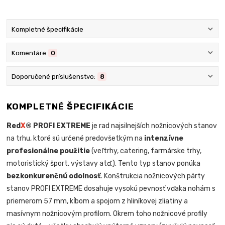
Kompletné špecifikácie
Komentáre
0
Doporučené príslušenstvo:
8
KOMPLETNÉ ŠPECIFIKÁCIE
Red
X
® PROFI EXTREME
je rad najsilnejších nožnicových stanov
na trhu, ktoré sú určené predovšetkým na
intenzívne
profesionálne použitie
(veľtrhy, catering, farmárske trhy,
motoristický šport, výstavy atď.). Tento typ stanov ponúka
bezkonkurenčnú odolnosť
. Konštrukcia nožnicových párty
stanov PROFI EXTREME dosahuje vysokú pevnosť vďaka nohám s
priemerom 57 mm, kĺbom a spojom z hliníkovej zliatiny a
masívnym nožnicovým profilom. Okrem toho nožnicové profily