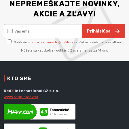
NEPREMEŠKAJTE NOVINKY,
AKCIE A ZĽAVY!
Prihlásiť sa
Súhlasím so
spracovaním osobných údajov
za účelom zasielania newslettera.
Môžete sa kedykoľvek odhlásiť. Zasielame raz za 14 dní.
KTO SME
Red
X
International CZ s.r.o.
www.redx-stany.sk