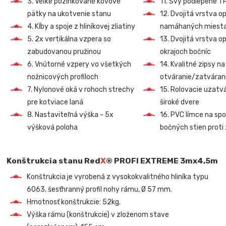
3. Veľké pozinkované kovové
11. Švy podlepené T
pätky na ukotvenie stanu
12. Dvojitá vrstva o
4. Kĺby a spoje z hliníkovej zliatiny
namáhaných miest
5. 2x vertikálna vzpera so
13. Dvojitá vrstva o
zabudovanou pružinou
okrajoch bočníc
6. Vnútorné vzpery vo všetkých
14. Kvalitné zipsy na
nožnicových profiloch
otváranie/zatvárani
7. Nylonové oká v rohoch strechy
15. Rolovacie uzatv
pre kotviace laná
široké dvere
8. Nastaviteľná výška - 5x
16. PVC límce na sp
výšková poloha
bočných stien proti
Konštrukcia stanu Red
X
® PROFI EXTREME 3mx4,5m
Konštrukcia je vyrobená z vysokokvalitného hliníka typu
6063, šesťhranný profil nohy rámu, Ø 57 mm.
Hmotnosť konštrukcie: 52kg.
Výška rámu (konštrukcie) v zloženom stave