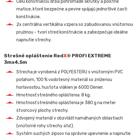
Celú konštrukciu držia pohromade skrutky a poistné
matice, ktoré bezpečne a pevne spájajú jednotlivé časti
konštrukcie.
2x centrálna vertikálna vzpera so zabudovanou vnútornou
pružinou - tvorí stred konštrukcie a zabezpečuje ideálne
napnutie strechy.
Strešné opláštenie Red
X
® PROFI EXTREME
3mx4,5m
Strecha je vyrobená z POLYESTERU s vnútorným PVC
poťahom, 100 % vodotesný materiál so zníženou
horľavosťou, hustota vlákien je 600D Denier.
Hmotnosť strešného opláštenia: 8 kg.
Hmotnosť strešného opláštenia je 380 g na meter
štvorcový plochy strechy.
Zdvojený materiál v obzvlášť namáhaných oblastiach
(vnútorné rohy strechy atď.).
Systém suchých zipsov na správne upevnenie a napnutie