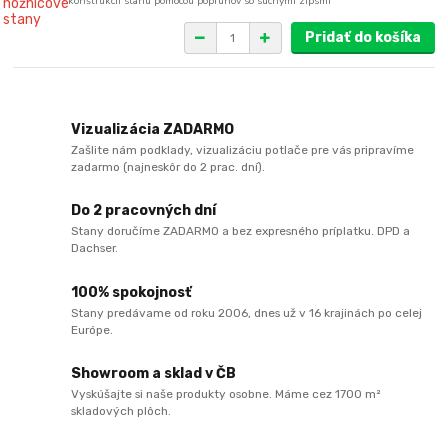
konštrukcii stanu pomocou popruhov so suchými zipsmi
Pridať do košíka
Vizualizácia ZADARMO
Zašlite nám podklady, vizualizáciu potlače pre vás pripravíme
zadarmo (najneskôr do 2 prac. dní).
Do 2 pracovných dní
Stany doručíme ZADARMO a bez expresného príplatku. DPD a
Dachser.
100% spokojnosť
Stany predávame od roku 2006, dnes už v 16 krajinách po celej
Európe.
Showroom a sklad v ČB
Vyskúšajte si naše produkty osobne. Máme cez 1700 m²
skladových plôch.