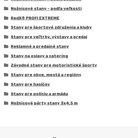
Nožnicové stany - podľa veľkosti
RedX® PROFI EXTREME
Stany pre športové združenia a kluby
Stany pre veľtrhy, výstavy a predaj
Reklamné a predajné stany
Stany na oslavy a catering
Závodné stany pre motoristické športy
Stany pre obce, mestá a regióny
Stany pre hasičov
Stany pre políciu a armádu
Nožnicové párty stany 3x4,5 m