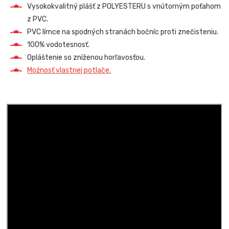
Vysokokvalitný plášť z POLYESTERU s vnútorným poťahom
z PVC.
PVC límce na spodných stranách bočníc proti znečisteniu.
100% vodotesnosť.
Opláštenie so zníženou horľavosťou.
Možnosť vlastnej potlače.