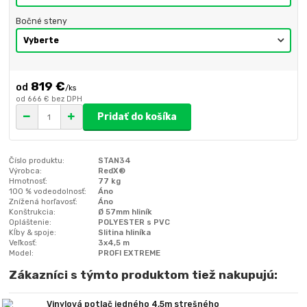
Bočné steny
819 €
/
ks
od
666 €
bez DPH
Pridať do košíka
Číslo produktu:
STAN34
Výrobca:
RedX®
Hmotnosť:
77 kg
100 % vodeodolnosť:
Áno
Znížená horľavosť:
Áno
Konštrukcia:
Ø 57mm hliník
Opláštenie:
POLYESTER s PVC
Kĺby & spoje:
Slitina hliníka
Veľkosť:
3x4,5 m
Model:
PROFI EXTREME
Zákazníci s týmto produktom tiež nakupujú:
Vinylová potlač jedného 4,5m strešného