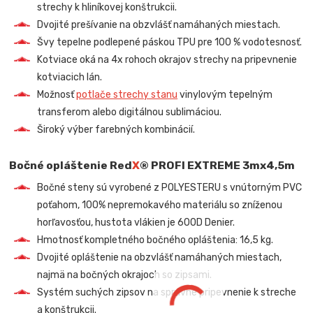
strechy k hliníkovej konštrukcii.
Dvojité prešívanie na obzvlášť namáhaných miestach.
Švy tepelne podlepené páskou TPU pre 100 % vodotesnosť.
Kotviace oká na 4x rohoch okrajov strechy na pripevnenie
kotviacich lán.
Možnosť
potlače strechy stanu
vinylovým tepelným
transferom alebo digitálnou sublimáciou.
Široký výber farebných kombinácií.
Bočné opláštenie Red
X
® PROFI EXTREME
3mx4,5m
Bočné steny sú vyrobené z POLYESTERU s vnútorným PVC
poťahom, 100% nepremokavého materiálu so zníženou
horľavosťou, hustota vlákien je 600D Denier.
Hmotnosť kompletného bočného opláštenia: 16,5 kg.
Dvojité opláštenie na obzvlášť namáhaných miestach,
najmä na bočných okrajoch so zipsami.
Systém suchých zipsov na správne pripevnenie k streche
a konštrukcii.