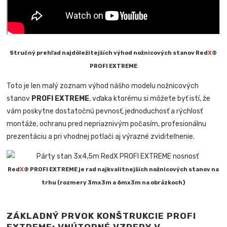
Stručný prehľad najdôležitejších výhod nožnicových stanov Red
X
®
PROFI EXTREME
Toto je len malý zoznam výhod nášho modelu nožnicových
stanov
PROFI EXTREME
, vďaka ktorému si môžete byť istí, že
vám poskytne dostatočnú pevnosť, jednoduchosť a rýchlosť
montáže, ochranu pred nepriaznivým počasím, profesionálnu
prezentáciu a pri vhodnej potlači aj výrazné zviditeľnenie.
Red
X
® PROFI EXTREME je rad najkvalitnejších nožnicových stanov na
trhu (rozmery 3mx3m a 6mx3m na obrázkoch)
ZÁKLADNÝ PRVOK KONŠTRUKCIE PROFI