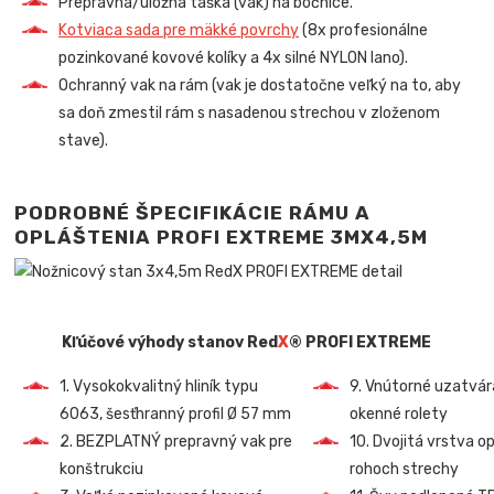
Prepravná/úložná taška (vak) na bočnice.
Kotviaca sada pre mäkké povrchy
(8x profesionálne
pozinkované kovové kolíky a 4x silné NYLON lano).
Ochranný vak na rám (vak je dostatočne veľký na to, aby
sa doň zmestil rám s nasadenou strechou v zloženom
stave).
PODROBNÉ ŠPECIFIKÁCIE RÁMU A
OPLÁŠTENIA PROFI EXTREME
3MX4,5M
Kľúčové výhody stanov Red
X
® PROFI EXTREME
1. Vysokokvalitný hliník typu
9. Vnútorné uzatvár
6063, šesťhranný profil Ø 57 mm
okenné rolety
2. BEZPLATNÝ prepravný vak pre
10. Dvojitá vrstva o
konštrukciu
rohoch strechy