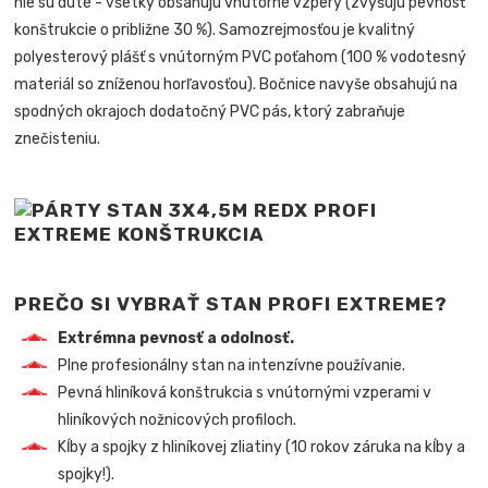
nie sú duté - všetky obsahujú vnútorné vzpery (zvyšujú pevnosť
konštrukcie o približne 30 %). Samozrejmosťou je kvalitný
polyesterový plášť s vnútorným PVC poťahom (100 % vodotesný
materiál so zníženou horľavosťou). Bočnice navyše obsahujú na
spodných okrajoch dodatočný PVC pás, ktorý zabraňuje
znečisteniu.
PREČO SI VYBRAŤ STAN PROFI EXTREME?
Extrémna pevnosť a odolnosť.
Plne profesionálny stan na intenzívne používanie.
Pevná hliníková konštrukcia s vnútornými vzperami v
hliníkových nožnicových profiloch.
Kĺby a spojky z hliníkovej zliatiny (10 rokov záruka na kĺby a
spojky!).