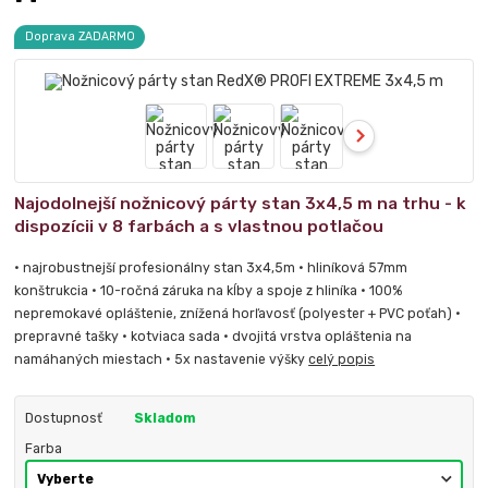
Doprava ZADARMO
Najodolnejší nožnicový párty stan 3x4,5 m na trhu - k
dispozícii v 8 farbách a s vlastnou potlačou
• najrobustnejší profesionálny stan 3x4,5m • hliníková 57mm
konštrukcia • 10-ročná záruka na kĺby a spoje z hliníka • 100%
nepremokavé opláštenie, znížená horľavosť (polyester + PVC poťah) •
prepravné tašky • kotviaca sada • dvojitá vrstva opláštenia na
namáhaných miestach • 5x nastavenie výšky
celý popis
Dostupnosť
Skladom
Farba