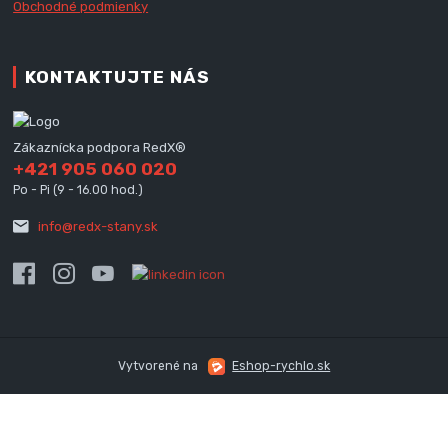
Obchodné podmienky
KONTAKTUJTE NÁS
Zákaznícka podpora RedX®
+421 905 060 020
Po - Pi (9 - 16.00 hod.)
info@redx-stany.sk
Vytvorené na
Eshop-rychlo.sk