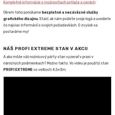
Kompletné informácie o možnostiach potlače a cenách
Okrem toho ponúkame
bezplatné a nezáväzné služby
grafického dizajnu
. Stačí, ak nám pošlete svoje logá a uvediete
čo najviac informácií o svojich požiadavkách. O zvyšok sa
postaráme my!
NÁŠ PROFI EXTREME STAN V AKCII
A ako môže váš nožnicový párty stan vyzerať v praxi v
náročných podmienkach? Možno takto. Vo videu je použitý stan
PROFI EXTREME
vo veľkosti 4,5×3m: