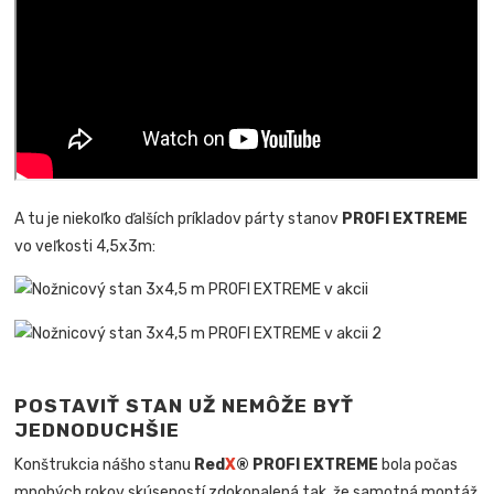
A
tu je niekoľko ďalších príkladov párty stanov
PROFI EXTREME
vo veľkosti 4,5x3m:
POSTAVIŤ STAN UŽ NEMÔŽE BYŤ
JEDNODUCHŠIE
Konštrukcia nášho stanu
Red
X
® PROFI EXTREME
bola počas
mnohých rokov skúseností zdokonalená tak, že samotná montáž