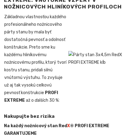
EXTREME: VNÚTORNÉ VZPERY V
NOŽNICOVÝCH HLINÍKOVÝCH PROFILOCH
Základnou vlastnosťou každého
profesionálneho nožnicového
párty stanu by mala byť
dostatočná pevnosť a odolnosť
konštrukcie. Preto sme ku
každému hliníkovému
nožnicovému profilu, ktorý tvorí
kostru stanu, pridali silnú
vnútornú výstuhu. To zvyšuje
už aj tak vysokú celkovú
pevnosť konštrukcie
PROFI
EXTREME
až o ďalších 30 %:
Nakupujte bez rizika
Na každý nožnicový stan Red
X
® PROFI EXTREME
GARANTUJEME