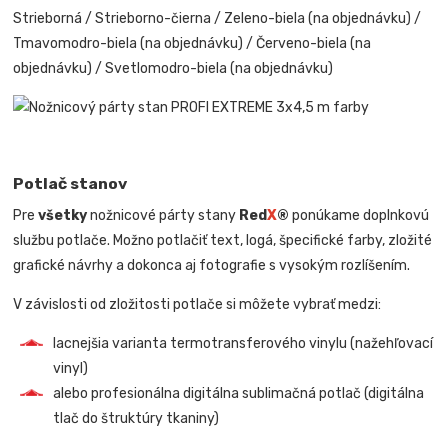
Strieborná / Strieborno-čierna / Zeleno-biela (na objednávku) /
Tmavomodro-biela (na objednávku) / Červeno-biela (na
objednávku) / Svetlomodro-biela (na objednávku)
Potlač stanov
Pre
všetky
nožnicové párty stany
Red
X
®
ponúkame doplnkovú
službu potlače. Možno potlačiť text, logá, špecifické farby, zložité
grafické návrhy a dokonca aj fotografie s vysokým rozlíšením.
V závislosti od zložitosti potlače si môžete vybrať medzi:
lacnejšia varianta termotransferového vinylu (nažehľovací
vinyl)
alebo profesionálna digitálna sublimačná potlač (digitálna
tlač do štruktúry tkaniny)