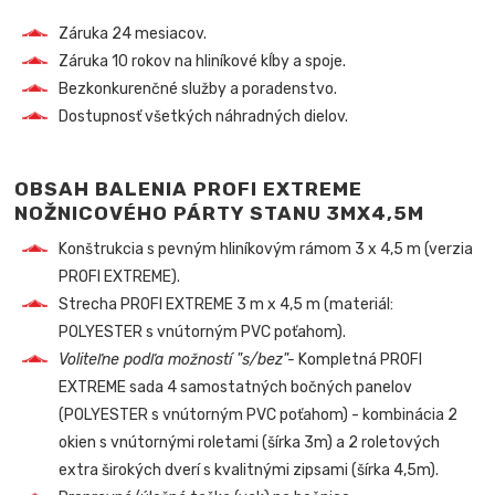
Záruka 24 mesiacov.
Záruka 10 rokov na hliníkové kĺby a spoje.
Bezkonkurenčné služby a poradenstvo.
Dostupnosť všetkých náhradných dielov.
OBSAH BALENIA PROFI EXTREME
NOŽNICOVÉHO PÁRTY STANU 3MX4,5M
Konštrukcia s pevným hliníkovým rámom 3 x 4,5 m (verzia
PROFI EXTREME).
Strecha PROFI EXTREME 3 m x 4,5 m (materiál:
POLYESTER s vnútorným PVC poťahom).
Voliteľne podľa možností "s/bez"-
Kompletná PROFI
EXTREME sada 4 samostatných bočných panelov
(POLYESTER s vnútorným PVC poťahom) - kombinácia 2
okien s vnútornými roletami (šírka 3m) a 2 roletových
extra širokých dverí s kvalitnými zipsami (šírka 4,5m).