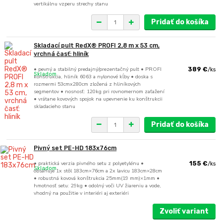
vertikálnu vzperu strechy stanu
Pridať do košíka
Skladací pult RedX® PROFI 2,8 m x 53 cm,
vrchná časť: hliník
• pevný a stabilný predajný/prezentačný pult • PROFI
389 €
/
ks
Skladom
konštrukcia, hliník 6063 a nylonové kĺby • doska s
rozmermi 53cmx280cm zložená z hliníkových
segmentov • nosnosť: 120kg pri rovnomernom zaťažení
• vrátane kovových spojok na upevnenie ku konštrukcii
skladacieho stanu
Pridať do košíka
Pivný set PE-HD 183x76cm
• praktická verzia pivného setu z polyetylénu •
155 €
/
ks
Skladom
obsahuje 1x stôl 183cm×76cm a 2x lavicu 183cm×28cm
• robustná kovová konštrukcia 25mm(19 mm)×1mm •
hmotnosť setu: 29kg • odolný voči UV žiareniu a vode,
vhodný na použitie v interiéri aj exteriéri
Zvoliť variant