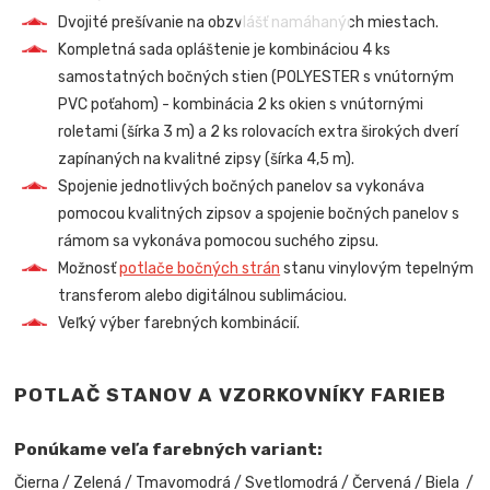
Dvojité prešívanie na obzvlášť namáhaných miestach.
Kompletná sada opláštenie je kombináciou 4 ks
samostatných bočných stien (POLYESTER s vnútorným
PVC poťahom) - kombinácia 2 ks okien s vnútornými
roletami (šírka 3 m) a 2 ks rolovacích extra širokých dverí
zapínaných na kvalitné zipsy (šírka 4,5 m).
Spojenie jednotlivých bočných panelov sa vykonáva
pomocou kvalitných zipsov a spojenie bočných panelov s
rámom sa vykonáva pomocou suchého zipsu.
Možnosť
potlače bočných strán
stanu vinylovým tepelným
transferom alebo digitálnou sublimáciou.
Veľký výber farebných kombinácií.
POTLAČ STANOV A VZORKOVNÍKY FARIEB
Ponúkame veľa farebných variant:
Čierna / Zelená / Tmavomodrá / Svetlomodrá / Červená / Biela /