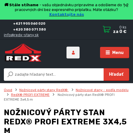
🚚 Stále stíhame
- vašu objednávku pripravíme a odošleme do 1-2
pracovných dní bez expresného príplatku. Máte otázku?
Kontaktujte nás
+421 905 060 020
0
ks
+420 380 071 380
za
0 €
info@redx-stany.sk
Menu
Hľadať
Úvod
Nožnicové párty stany RedX®
Nožnicové stany - podľa modelu
RedX® PROFI EXTREME
Nožnicový párty stan RedX® PROFI
EXTREME 3x4,5 m
NOŽNICOVÝ PÁRTY STAN
REDX® PROFI EXTREME 3X4,5
M