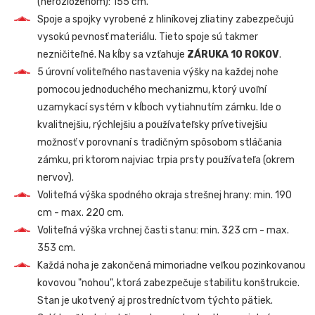
(nerozloženom): 155 cm.
Spoje a spojky vyrobené z hliníkovej zliatiny zabezpečujú
vysokú pevnosť materiálu. Tieto spoje sú takmer
nezničiteľné. Na kĺby sa vzťahuje
ZÁRUKA 10 ROKOV
.
5 úrovní voliteľného nastavenia výšky na každej nohe
pomocou jednoduchého mechanizmu, ktorý uvoľní
uzamykací systém v kĺboch vytiahnutím zámku. Ide o
kvalitnejšiu, rýchlejšiu a používateľsky prívetivejšiu
možnosť v porovnaní s tradičným spôsobom stláčania
zámku, pri ktorom najviac trpia prsty používateľa (okrem
nervov).
Voliteľná výška spodného okraja strešnej hrany: min. 190
cm - max. 220 cm.
Voliteľná výška vrchnej časti stanu: min. 323 cm - max.
353 cm.
Každá noha je zakončená mimoriadne veľkou pozinkovanou
kovovou "nohou", ktorá zabezpečuje stabilitu konštrukcie.
Stan je ukotvený aj prostredníctvom týchto pätiek.