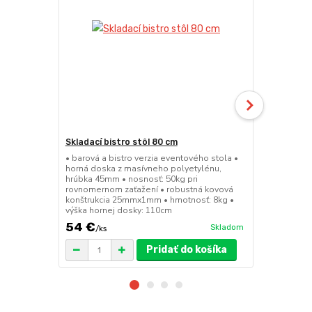
Skladací bistro stôl 80 cm
Skladacie c
• barová a bistro verzia eventového stola •
• ľahká, pev
horná doska z masívneho polyetylénu,
z profilov 
hrúbka 45mm • nosnosť: 50kg pri
z polyetylén
rovnomernom zaťažení • robustná kovová
150kg • hmot
konštrukcia 25mmx1mm • hmotnosť: 8kg •
45cm
výška hornej dosky: 110cm
cena od
54 €
31 €
Skladom
/
ks
/
ks
Pridať do košíka