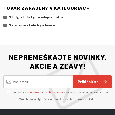
TOVAR ZARADENÝ V KATEGÓRIÁCH
Stoly, stoličky, predajné pulty
Skladacie stoličky a lavice
NEPREMEŠKAJTE NOVINKY,
AKCIE A ZĽAVY!
Prihlásiť sa
Súhlasím so
spracovaním osobných údajov
za účelom zasielania newslettera.
Môžete sa kedykoľvek odhlásiť. Zasielame raz za 14 dní.