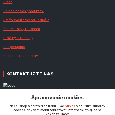
O nás
Galéria našich produktov
Prečo zvoliť stan od RedX
®?
Časté otázky k stanom
Brožúry a katalógy
Podporujeme
Obchodné podmienky
KONTAKTUJTE NÁS
Zákaznícka podpora RedX®
Spracovanie cookies
+421 905 060 020
Po - Pi (9 - 16.00 hod.)
Náš e-shop a partneri potrebujú Váš
súhlas
s použitím súborov
cookies, aby Vám mohli zobrazovať informácie týkajúce sa
info@redx-stany.sk
Vašich záujmov.