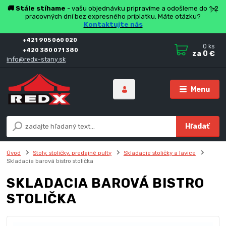
🚚 Stále stíhame
- vašu objednávku pripravíme a odošleme do 1-2
pracovných dní bez expresného príplatku. Máte otázku?
Kontaktujte nás
+421 905 060 020
0
ks
+420 380 071 380
za
0 €
info@redx-stany.sk
Menu
Hľadať
Úvod
Stoly, stoličky, predajné pulty
Skladacie stoličky a lavice
Skladacia barová bistro stolička
SKLADACIA BAROVÁ BISTRO
STOLIČKA