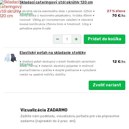
Skladací cateringový stôl okrúhly 120 cm
• okrúhla verzia eventového stola s priemerom 120cm •
27 % zľava
Skladom
horná doska z masívneho polyetylénu, hrúbka 45mm •
70 €
/
ks
nosnosť: 150kg pri rovnomernom zaťažení • robustná
kovová konštrukcia 25mmx1mm • hmotnosť: 12kg •
pohodlne pojme 6 osôb
Pridať do košíka
Elastický poťah na skladacie stoličky
• strečový poťah dostupný v dvoch farebných variantoch
12 €
/
ks
Skladom
(biela, čierna) • materiál: elastický polyester • možnosť
prania/čistenia v práčke • dvojité prešívanie • vystužené
vrecká na spodné nožičky stoličky
Zvoliť variant
Vizualizácia ZADARMO
Zašlite nám podklady, vizualizáciu potlače pre vás pripravíme
zadarmo (najneskôr do 2 prac. dní).