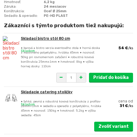
Hmotnosť:
6,2 kg
Záruka:
24 mesiacov
Konštrukcia:
Oceľ Ø 25mm
Sedadlo & operadlo:
PE-HD PLAST
Zákazníci s týmto produktom tiež nakupujú:
Skladací bistro stôl 80 cm
• barová a bistro verzia eventového stola • horná doska
54 €
/
ks
Skladom
z masívneho polyetylénu, hrúbka 45mm • nosnosť:
50kg pri rovnomernom zaťažení • robustná kovová
konštrukcia 25mmx1mm • hmotnosť: 8kg • výška
hornej dosky: 110cm
Pridať do košíka
Skladacie catering stoličky
• ľahká, pevná a robustná kovová konštrukcia z profilov
cena od
Skladom
28mm×1mm • sedadlo a operadlo z polyetylénu, hrúbka
31 €
/
ks
45mm • nosnosť: 150kg • hmotnosť: 5,2kg • výška
sedadla: 45cm
Zvoliť variant