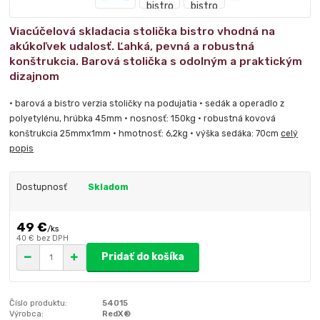
Viacúčelová skladacia stolička bistro vhodná na
akúkoľvek udalosť. Ľahká, pevná a robustná
konštrukcia. Barová stolička s odolným a praktickým
dizajnom
• barová a bistro verzia stoličky na podujatia • sedák a operadlo z
polyetylénu, hrúbka 45mm • nosnosť: 150kg • robustná kovová
konštrukcia 25mmx1mm • hmotnosť: 6,2kg • výška sedáka: 70cm
celý
popis
Dostupnosť
Skladom
49 €
/
ks
40 €
bez DPH
Pridať do košíka
Číslo produktu:
54015
Výrobca:
RedX®