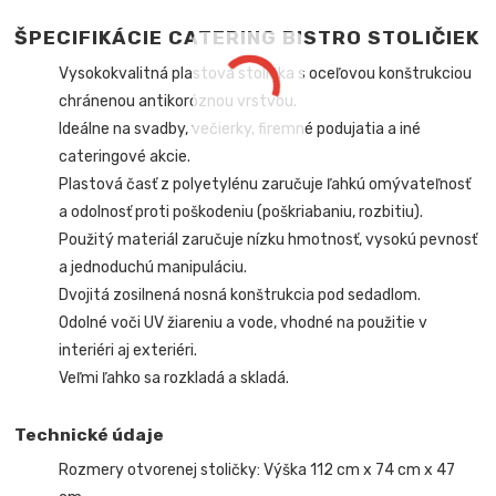
ŠPECIFIKÁCIE CATERING BISTRO STOLIČIEK
Vysokokvalitná plastová stolička s oceľovou konštrukciou
chránenou antikoróznou vrstvou.
Ideálne na svadby, večierky, firemné podujatia a iné
cateringové akcie.
Plastová časť z polyetylénu zaručuje ľahkú omývateľnosť
a odolnosť proti poškodeniu (poškriabaniu, rozbitiu).
Použitý materiál zaručuje nízku hmotnosť, vysokú pevnosť
a jednoduchú manipuláciu.
Dvojitá zosilnená nosná konštrukcia pod sedadlom.
Odolné voči UV žiareniu a vode, vhodné na použitie v
interiéri aj exteriéri.
Veľmi ľahko sa rozkladá a skladá.
Technické údaje
Rozmery otvorenej stoličky: Výška 112 cm x 74 cm x 47