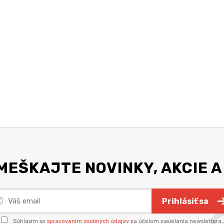
EŠKAJTE NOVINKY, AKCIE A
Prihlásiť sa
Súhlasím so
spracovaním osobných údajov
za účelom zasielania newslettera.