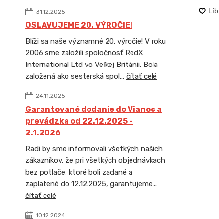
31.12.2025
OSLAVUJEME 20. VÝROČIE!
Blíži sa naše významné 20. výročie! V roku
2006 sme založili spoločnosť RedX
International Ltd vo Veľkej Británii. Bola
založená ako sesterská spol...
čítať celé
24.11.2025
Garantované dodanie do Vianoc a
prevádzka od 22.12.2025 -
2.1.2026
Radi by sme informovali všetkých našich
zákazníkov, že pri všetkých objednávkach
bez potlače, ktoré boli zadané a
zaplatené do 12.12.2025, garantujeme...
čítať celé
10.12.2024