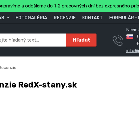
ripravíme a odošleme do 1-2 pracovných dní bez expresného prí
ÁS
FOTOGALÉRIA
RECENZIE
KONTAKT
FORMULÁR -
Neviet
Hľadať
info@
Recenzie
nzie RedX-stany.sk