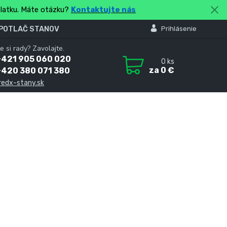
platku. Máte otázku?
Kontaktujte nás
 POTLAČ STANOV
Prihlásenie
e si rady? Zavolajte.
+421 905 060 020
0
ks
za
0 €
+420 380 071 380
redx-stany.sk