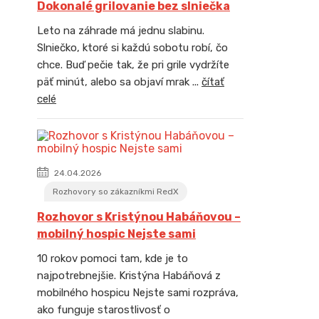
Dokonalé grilovanie bez slniečka
Leto na záhrade má jednu slabinu.
Slniečko, ktoré si každú sobotu robí, čo
chce. Buď pečie tak, že pri grile vydržíte
päť minút, alebo sa objaví mrak ...
čítať
celé
24.04.2026
Rozhovory so zákazníkmi RedX
Rozhovor s Kristýnou Habáňovou –
mobilný hospic Nejste sami
10 rokov pomoci tam, kde je to
najpotrebnejšie. Kristýna Habáňová z
mobilného hospicu Nejste sami rozpráva,
ako funguje starostlivosť o