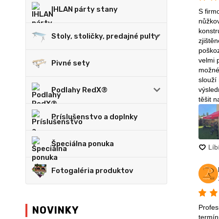
IHLAN párty stany
Stoly, stoličky, predajné pulty
Pivné sety
Podlahy RedX®
Príslušenstvo a doplnky
Špeciálna ponuka
Fotogaléria produktov
NOVINKY