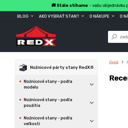
🚚 Stále stíhame
- vašu objednávku p
BLOG
AKO VYBRAŤ STAN?
O NÁKUPE
O N
Úvod
Nožnicové párty stany RedX®
Rece
Nožnicové stany - podľa
modelu
Nožnicové stany - podľa
použitia
Nožnicové stany - podľa
veľkosti