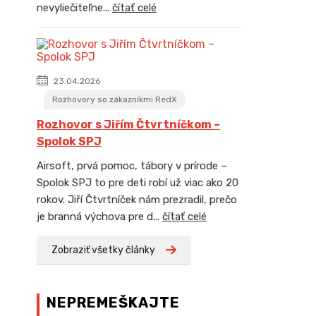
nevyliečiteľne...
čítať celé
23.04.2026
Rozhovory so zákazníkmi RedX
Rozhovor s Jiřím Čtvrtníčkom –
Spolok SPJ
Airsoft, prvá pomoc, tábory v prírode –
Spolok SPJ to pre deti robí už viac ako 20
rokov. Jiří Čtvrtníček nám prezradil, prečo
je branná výchova pre d...
čítať celé
Zobraziť všetky články
NEPREMEŠKAJTE