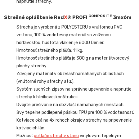
napnutie strechy.
COMPOSITE
Strešné opláštenie Red
X
® PROFI
3mx6m
Strecha je vyrobená z POLYESTERU s vnútornou PVC
vrstvou, 100 % vodotesný materiál so zníženou
horľavosťou, hustota vlákien je 600D Denier.
Hmotnosť strešného plášťa: 11 kg.
Hmotnosť strešného plášťa je 380 g na meter štvorcový
plochy strechy.
Zdvojený materiál v obzvlášť namáhaných oblastiach
(vnútorné rohy strechy atď.).
Systém suchých zipsov na správne upevnenie a napnutie
strechy k hliníkovej konštrukcii.
Dvojité prešívanie na obzvlášť namáhaných miestach.
Švy tepelne podlepené páskou TPU pre 100 % vodotesnosť.
Kotviace oká na 4x rohoch okrajov strechy na pripevnenie
kotviacich lán.
Možnosť
potlače strechy stanu
vinylovým tepelným