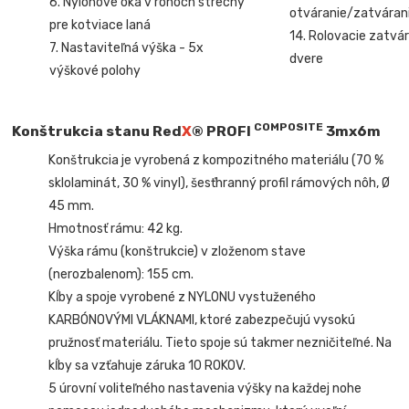
6. Nylonové oká v rohoch strechy
otváranie/zatvárani
pre kotviace laná
14. Rolovacie zatvár
7. Nastaviteľná výška - 5x
dvere
výškové polohy
COMPOSITE
Konštrukcia stanu Red
X
®
PROFI
3mx6m
Konštrukcia je vyrobená z kompozitného materiálu (70 %
sklolaminát, 30 % vinyl), šesťhranný profil rámových nôh, Ø
45 mm.
Hmotnosť rámu: 42 kg.
Výška rámu (konštrukcie) v zloženom stave
(nerozbalenom): 155 cm.
Kĺby a spoje vyrobené z NYLONU vystuženého
KARBÓNOVÝMI VLÁKNAMI, ktoré zabezpečujú vysokú
pružnosť materiálu. Tieto spoje sú takmer nezničiteľné. Na
kĺby sa vzťahuje záruka 10 ROKOV.
5 úrovní voliteľného nastavenia výšky na každej nohe