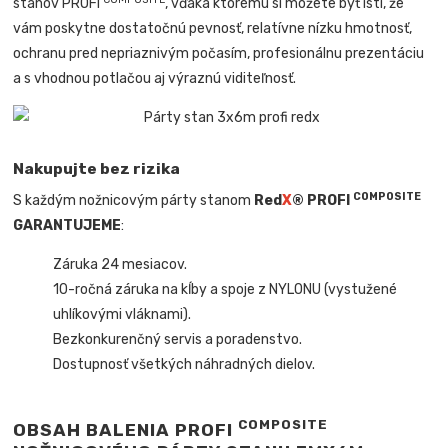
stanov PROFI
, vďaka ktorému si môžete byť istí, že
vám poskytne dostatočnú pevnosť, relatívne nízku hmotnosť,
ochranu pred nepriaznivým počasím, profesionálnu prezentáciu
a s vhodnou potlačou aj výraznú viditeľnosť.
Nakupujte bez rizika
COMPOSITE
S každým nožnicovým párty stanom
Red
X
® PROFI
GARANTUJEME
:
Záruka 24 mesiacov.
10-ročná záruka na kĺby a spoje z NYLONU (vystužené
uhlíkovými vláknami).
Bezkonkurenčný servis a poradenstvo.
Dostupnosť všetkých náhradných dielov.
COMPOSITE
OBSAH BALENIA PROFI