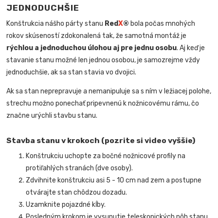
JEDNODUCHŠIE
Konštrukcia nášho párty stanu
Red
X
®
bola počas mnohých
rokov skúseností zdokonalená tak, že samotná montáž je
rýchlou a jednoduchou úlohou aj pre jednu osobu
. Aj keď je
stavanie stanu možné len jednou osobou, je samozrejme vždy
jednoduchšie, ak sa stan stavia vo dvojici.
Ak sa stan neprepravuje a nemanipuluje sa s ním v ležiacej polohe,
strechu možno ponechať pripevnenú k nožnicovému rámu, čo
značne urýchli stavbu stanu.
Stavba stanu v krokoch (pozrite si video vyššie)
Konštrukciu uchopte za bočné nožnicové profily na
protiľahlých stranách (dve osoby).
Zdvihnite konštrukciu asi 5 - 10 cm nad zem a postupne
otvárajte stan chôdzou dozadu.
Uzamknite pojazdné kĺby.
Posledným krokom je vysunutie teleskopických nôh stanu