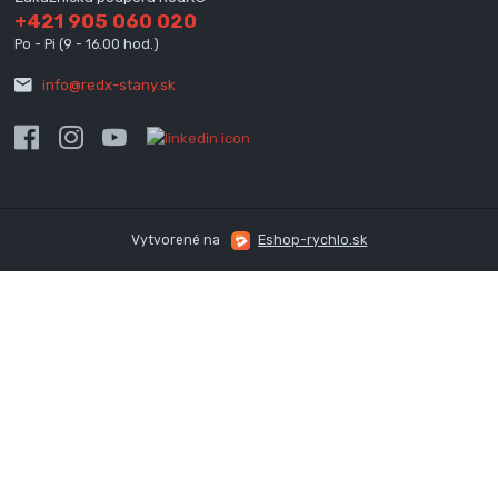
+421 905 060 020
Po - Pi (9 - 16.00 hod.)
info@redx-stany.sk
Vytvorené na
Eshop-rychlo.sk