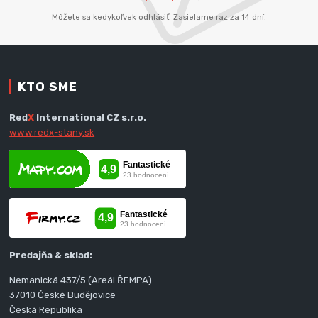
Môžete sa kedykoľvek odhlásiť. Zasielame raz za 14 dní.
KTO SME
Red
X
International CZ s.r.o.
www.redx-stany.sk
Predajňa & sklad:
Nemanická 437/5 (Areál ŘEMPA)
37010 České Budějovice
Česká Republika