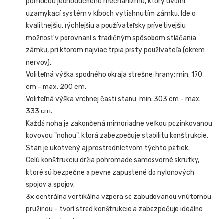
pomocou jednoduchého mechanizmu, ktorý uvoľní
uzamykací systém v kĺboch vytiahnutím zámku. Ide o
kvalitnejšiu, rýchlejšiu a používateľsky prívetivejšiu
možnosť v porovnaní s tradičným spôsobom stláčania
zámku, pri ktorom najviac trpia prsty používateľa (okrem
nervov).
Voliteľná výška spodného okraja strešnej hrany: min. 170
cm - max. 200 cm.
Voliteľná výška vrchnej časti stanu: min. 303 cm - max.
333 cm.
Každá noha je zakončená mimoriadne veľkou pozinkovanou
kovovou "nohou", ktorá zabezpečuje stabilitu konštrukcie.
Stan je ukotvený aj prostredníctvom týchto pätiek.
Celú konštrukciu držia pohromade samosvorné skrutky,
ktoré sú bezpečne a pevne zapustené do nylonových
spojov a spojov.
3x centrálna vertikálna vzpera so zabudovanou vnútornou
pružinou - tvorí stred konštrukcie a zabezpečuje ideálne