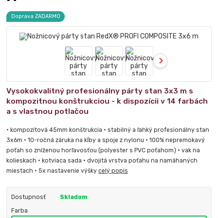
Doprava ZADARMO
Vysokokvalitný profesionálny párty stan 3x3 m s
kompozitnou konštrukciou - k dispozícii v 14 farbách
a s vlastnou potlačou
• kompozitová 45mm konštrukcia • stabilný a ľahký profesionálny stan
3x6m • 10-ročná záruka na kĺby a spoje z nylonu • 100% nepremokavý
poťah so zníženou horľavosťou (polyester s PVC poťahom) • vak na
kolieskach • kotviaca sada • dvojitá vrstva poťahu na namáhaných
miestach • 5x nastavenie výšky
celý popis
Dostupnosť
Skladom
Farba