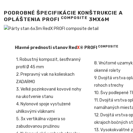
PODROBNÉ ŠPECIFIKÁCIE KONŠTRUKCIE A
COMPOSITE
OPLÁŠTENIA PROFI
3MX6M
COMPOSITE
Hlavné prednosti stanov Red
X
® PROFI
1. Robustný kompozit, šesťhranný
8. Vnútorné uzamyk
profil Ø 45 mm
okenné rolety
2. Prepravný vak na kolieskach
9. Dvojitá vrstva op
ZADARMO
rohoch strechy
3. Veľké pozinkované kovové nohy
10. Švy podlepené 
na ukotvenie stanu
11. Dvojitá vrstva o
4. Nylonové spoje vystužené
namáhaných miest
uhlíkovými vláknami
12. Dvojitá vrstva o
5. 3x vertikálna vzpera so
okrajoch bočných st
zabudovanou pružinou
13. Vysokokvalitné z