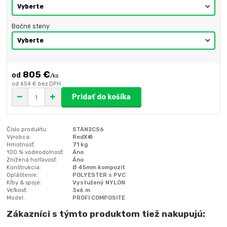
Bočné steny
805 €
/
ks
od
654 €
bez DPH
Pridať do košíka
Číslo produktu:
STAN2CS6
Výrobca:
RedX®
Hmotnosť:
71 kg
100 % vodeodolnosť:
Áno
Znížená horľavosť:
Áno
Konštrukcia:
Ø 45mm kompozit
Opláštenie:
POLYESTER s PVC
Kĺby & spoje:
Vystužený NYLON
Veľkosť:
3x6 m
Model:
PROFI COMPOSITE
Zákazníci s týmto produktom tiež nakupujú: