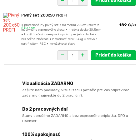
Pridať do košíka
Pivný set 200x50 PROFI
• profesionálny pivný set s rozmermi 200cm×50cm z
189 €
/
ks
Skladom
masívneho cyprusového dreva • hrúbka dosky 29,5mm
• konštrukčný uzamykací systém pre jednoduché a
bezpečné zloženie • hmotnosť setu: 34kg • drevo s
certifikátom FSC • množstvové zľavy
Pridať do košíka
Vizualizácia ZADARMO
Zašlite nám podklady, vizualizáciu potlače pre vás pripravíme
zadarmo (najneskôr do 2 prac. dní).
Do 2 pracovných dní
Stany doručíme ZADARMO a bez expresného príplatku. DPD a
Dachser.
100% spokojnosť