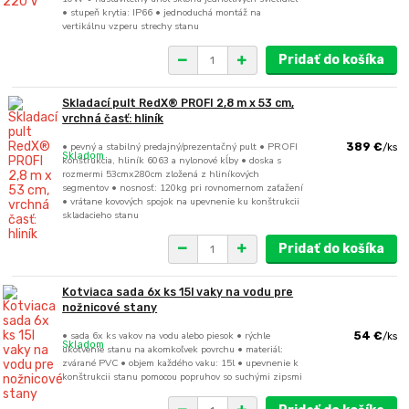
• stupeň krytia: IP66 • jednoduchá montáž na
vertikálnu vzperu strechy stanu
Pridať do košíka
Skladací pult RedX® PROFI 2,8 m x 53 cm,
vrchná časť: hliník
• pevný a stabilný predajný/prezentačný pult • PROFI
389 €
/
ks
Skladom
konštrukcia, hliník 6063 a nylonové kĺby • doska s
rozmermi 53cmx280cm zložená z hliníkových
segmentov • nosnosť: 120kg pri rovnomernom zaťažení
• vrátane kovových spojok na upevnenie ku konštrukcii
skladacieho stanu
Pridať do košíka
Kotviaca sada 6x ks 15l vaky na vodu pre
nožnicové stany
• sada 6x ks vakov na vodu alebo piesok • rýchle
54 €
/
ks
Skladom
ukotvenie stanu na akomkoľvek povrchu • materiál:
zvárané PVC • objem každého vaku: 15l • upevnenie k
konštrukcii stanu pomocou popruhov so suchými zipsmi