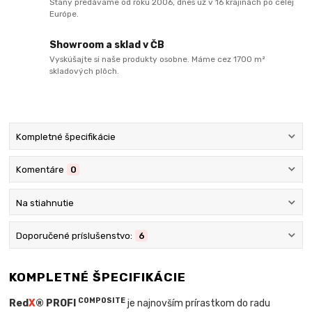
Stany predávame od roku 2006, dnes už v 16 krajinách po celej
Európe.
Showroom a sklad v ČB
Vyskúšajte si naše produkty osobne. Máme cez 1700 m²
skladových plôch.
Kompletné špecifikácie
Komentáre
0
Na stiahnutie
Doporučené príslušenstvo:
6
KOMPLETNÉ ŠPECIFIKÁCIE
COMPOSITE
Red
X
® PROFI
je najnovším prírastkom do radu