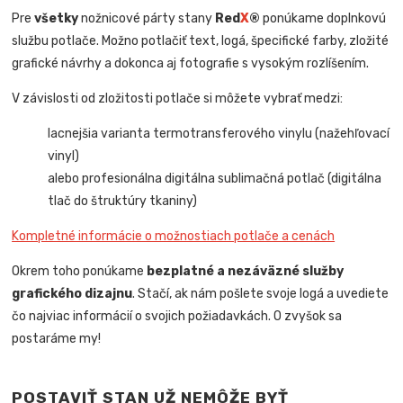
Pre
všetky
nožnicové párty stany
Red
X
®
ponúkame doplnkovú
službu potlače. Možno potlačiť text, logá, špecifické farby, zložité
grafické návrhy a dokonca aj fotografie s vysokým rozlíšením.
V závislosti od zložitosti potlače si môžete vybrať medzi:
lacnejšia varianta termotransferového vinylu (nažehľovací
vinyl)
alebo profesionálna digitálna sublimačná potlač (digitálna
tlač do štruktúry tkaniny)
Kompletné informácie o možnostiach potlače a cenách
Okrem toho ponúkame
bezplatné a nezáväzné služby
grafického dizajnu
. Stačí, ak nám pošlete svoje logá a uvediete
čo najviac informácií o svojich požiadavkách. O zvyšok sa
postaráme my!
POSTAVIŤ STAN UŽ NEMÔŽE BYŤ