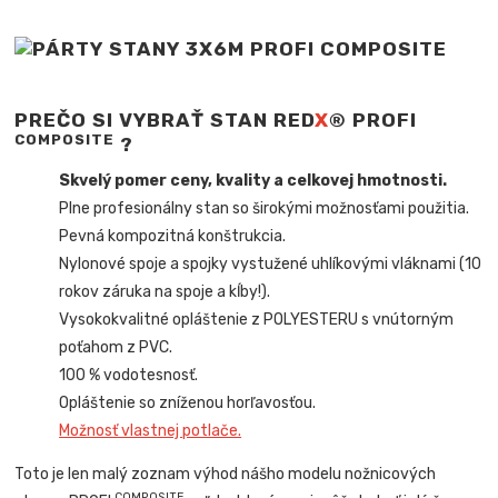
PREČO SI VYBRAŤ STAN RED
X
® PROFI
COMPOSITE
?
Skvelý pomer ceny, kvality a celkovej hmotnosti.
Plne profesionálny stan so širokými možnosťami použitia.
Pevná kompozitná konštrukcia.
Nylonové spoje a spojky vystužené uhlíkovými vláknami (10
rokov záruka na spoje a kĺby!).
Vysokokvalitné opláštenie z POLYESTERU s vnútorným
poťahom z PVC.
100 % vodotesnosť.
Opláštenie so zníženou horľavosťou.
Možnosť vlastnej potlače.
Toto je len malý zoznam výhod nášho modelu nožnicových
COMPOSITE