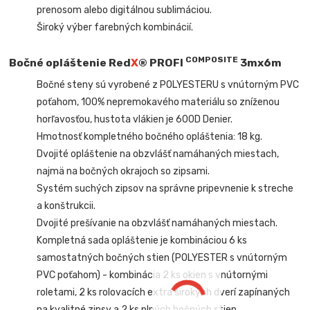
prenosom alebo digitálnou sublimáciou.
Široký výber farebných kombinácií.
COMPOSITE
Bočné opláštenie Red
X
® PROFI
3mx6m
Bočné steny sú vyrobené z POLYESTERU s vnútorným PVC
poťahom, 100% nepremokavého materiálu so zníženou
horľavosťou, hustota vlákien je 600D Denier.
Hmotnosť kompletného bočného opláštenia: 18 kg.
Dvojité opláštenie na obzvlášť namáhaných miestach,
najmä na bočných okrajoch so zipsami.
Systém suchých zipsov na správne pripevnenie k streche
a konštrukcii.
Dvojité prešívanie na obzvlášť namáhaných miestach.
Kompletná sada opláštenie je kombináciou 6 ks
samostatných bočných stien (POLYESTER s vnútorným
PVC poťahom) - kombinácia 2 ks okien s vnútornými
roletami, 2 ks rolovacích extra širokých dverí zapínaných
na kvalitné zipsy a
2 ks plných bočných stien.