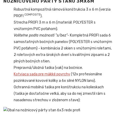
NOŽNICOVÉHO PÁRTY STANU 3MX6M
Robustná kompozitná rámová konštrukcia 3 x 6 m (verzia
COMPOSITE
PROFI
).
Strecha PROFI 3 m x 6 m (materiál: POLYESTER s
vnútorným PVC poťahom).
Voliteľne podľa možností "s/bez"-
Kompletná PROFI sada 6
samostatných bočných panelov (POLYESTER s vnútorným
PVC poťahom) - kombinácia 2 okien s vnútornými roletami,
2 roletových extra širokých dverí s kvalitnými zipsami a 2
plných bočných stien.
Prepravná/úložná taška (vak) na bočnice.
Kotviaca sada pre mäkké povrchy
(12x profesionálne
pozinkované kovové kolíky a 6x silné NYLON lano).
Ochranná mobilná taška pre konštrukciu na kolieskach
(taška je dostatočne veľká, aby sa do nej zmestil rám s
nasadenou strechou v zloženom stave):