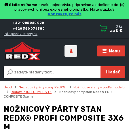
🚚 Stále stíhame
- vašu objednávku pripravíme a odošleme do 1-2
pracovných dní bez expresného príplatku. Máte otázku?
Kontaktujte nás
+421 905 060 020
0
ks
+420 380 071 380
za
0 €
info@redx-stany.sk
Menu
Hľadať
Úvod
Nožnicové párty stany RedX®
Nožnicové stany - podľa modelu
RedX® PROFI COMPOSITE
Nožnicový párty stan RedX® PROFI
COMPOSITE 3x6 m
NOŽNICOVÝ PÁRTY STAN
REDX® PROFI COMPOSITE 3X6
M