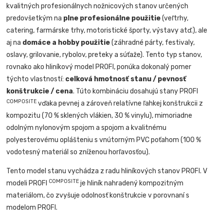
kvalitných profesionálnych nožnicových stanov určených
predovšetkým na
plne profesionálne použitie
(veľtrhy,
catering, farmárske trhy, motoristické športy, výstavy atď.), ale
aj na
domáce a hobby použitie
(záhradné párty, festivaly,
oslavy, grilovanie, rybolov, preteky a súťaže). Tento typ stanov,
rovnako ako hliníkový model PROFI, ponúka dokonalý pomer
týchto vlastností:
celková hmotnosť stanu / pevnosť
konštrukcie / cena
. Túto kombináciu dosahujú stany PROFI
COMPOSITE
vďaka pevnej a zároveň relatívne ľahkej konštrukcii z
kompozitu (70 % sklených vlákien, 30 % vinylu), mimoriadne
odolným nylonovým spojom a spojom a kvalitnému
polyesterovému oplášteniu s vnútorným PVC poťahom (100 %
vodotesný materiál so zníženou horľavosťou).
Tento model stanu vychádza z radu hliníkových stanov PROFI. V
COMPOSITE
modeli PROFI
je hliník nahradený kompozitným
materiálom, čo zvyšuje odolnosť konštrukcie v porovnaní s
modelom PROFI.