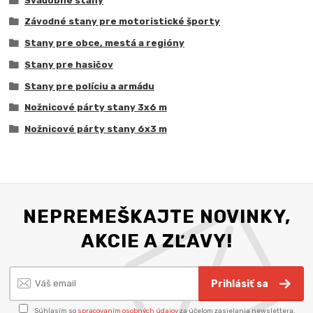
Svadobné stany
Závodné stany pre motoristické športy
Stany pre obce, mestá a regióny
Stany pre hasičov
Stany pre políciu a armádu
Nožnicové párty stany 3x6 m
Nožnicové párty stany 6x3 m
NEPREMEŠKAJTE NOVINKY,
AKCIE A ZĽAVY!
Prihlásiť sa
Súhlasím so
spracovaním osobných údajov
za účelom zasielania newslettera.