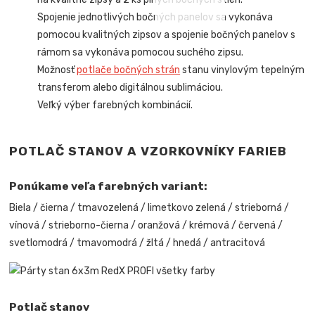
Spojenie jednotlivých bočných panelov sa vykonáva
pomocou kvalitných zipsov a spojenie bočných panelov s
rámom sa vykonáva pomocou suchého zipsu.
Možnosť
potlače bočných strán
stanu vinylovým tepelným
transferom alebo digitálnou sublimáciou.
Veľký výber farebných kombinácií.
POTLAČ STANOV A VZORKOVNÍKY FARIEB
Ponúkame veľa farebných variant:
Biela / čierna / tmavozelená / limetkovo zelená / strieborná /
vínová / strieborno-čierna / oranžová / krémová / červená /
svetlomodrá / tmavomodrá / žltá / hnedá / antracitová
Potlač stanov