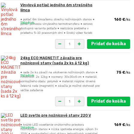
Vinylová potlač jedného 6m strešného
límca
• potlač 6m límca/lemu strechy nožnicových stanov •
160 €
/
ks
Skladom
potlač pomocou vinylového termotransferu • cenovo
dostupná varianta potlače • realizácia prebieha v
priebehu 5–10 pracovných dní • široký výber farieb
Pridať do košíka
24kg ECO MAGNETIT závažia pre
nožnicové stany (sada 2x ks á 12 kg)
• sada 2x ks závaží na ukotvenie nožnicových stanov •
75 €
/
ks
Skladom
hmotnosť: 2x 12kg • rozmery: 30x30x6 cm • materiál
vonkajšieho obalu: polymér • materiál náplne: drvená
železná ruda (magnetit) • závažia je možné stohovať pre
väčšie zaťaženie
Pridať do košíka
LED svetlo pre nožnicové stany 220 V
• trojité LED osvetlenie vnútorného priestoru
169 €
/
ks
Skladom
nožnicových stanov • nízka spotreba energie, výkon 3×
10W • nastaviteľný uhol sklonu jednotlivých svietidiel