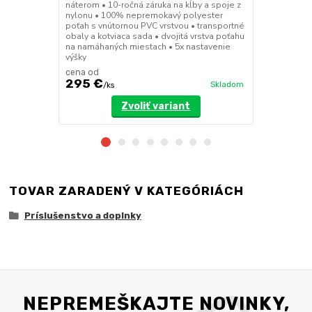
nepremokavý
náterom • 10-ročná záruka na kĺby a spoje z
horľavosťou 
nylonu • 100% nepremokavý polyester
vak na kolies
poťah s vnútornou PVC vrstvou • transportné
vrstva poťah
obaly a kotviaca sada • dvojitá vrstva poťahu
nastavenie v
na namáhaných miestach • 5x nastavenie
výšky
cena od
cena od
295 €
455 €
Skladom
/
ks
/
ks
Zvoliť variant
TOVAR ZARADENÝ V KATEGÓRIÁCH
Príslušenstvo a doplnky
NEPREMEŠKAJTE NOVINKY,