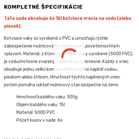
KOMPLETNÉ ŠPECIFIKÁCIE
Táto sada obsahuje 6x 15l kotviace vrecia na vodu (alebo
piesok).
Kotviace vaky sú vyrobené z PVC a umožňujú rýchle
zabezpečenie nožnicových stanov proti poveternostným
vplyvom. Materiál, z ktorého sú tieto vaky vyrobené (500D PVC),
je vzduchotesne zvarený, takže sú aj vodotesné. Každý z vriec
obsahuje jednu veľkú komoru, ktorú možno naplniť vodou,
pieskom alebo štrkom. Hmotnosť týchto naplnených vriec
potom pomáha udržať nožnicový stan bezpečne na zemi.
Hmotnosť každého vaku: 300g
Objem každého vaku: 15l
Materiál: 500D PVC
Počet kusov v sade: 6x