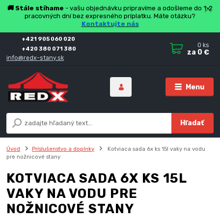
🚚 Stále stíhame
- vašu objednávku pripravíme a odošleme do 1-2
pracovných dní bez expresného príplatku. Máte otázku?
Kontaktujte nás
+421 905 060 020
0
ks
+420 380 071 380
za
0 €
info@redx-stany.sk
Menu
Hľadať
Úvod
Príslušenstvo a doplnky
Kotviaca sada 6x ks 15l vaky na vodu
pre nožnicové stany
KOTVIACA SADA 6X KS 15L
VAKY NA VODU PRE
NOŽNICOVÉ STANY