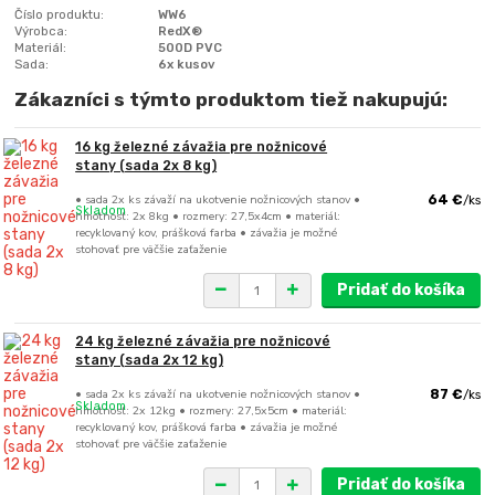
Číslo produktu:
WW6
Výrobca:
RedX®
Materiál:
500D PVC
Sada:
6x kusov
Zákazníci s týmto produktom tiež nakupujú:
16 kg železné závažia pre nožnicové
stany (sada 2x 8 kg)
• sada 2x ks závaží na ukotvenie nožnicových stanov •
64 €
/
ks
Skladom
hmotnosť: 2x 8kg • rozmery: 27,5x4cm • materiál:
recyklovaný kov, prášková farba • závažia je možné
stohovať pre väčšie zaťaženie
Pridať do košíka
24 kg železné závažia pre nožnicové
stany (sada 2x 12 kg)
• sada 2x ks závaží na ukotvenie nožnicových stanov •
87 €
/
ks
Skladom
hmotnosť: 2x 12kg • rozmery: 27,5x5cm • materiál:
recyklovaný kov, prášková farba • závažia je možné
stohovať pre väčšie zaťaženie
Pridať do košíka