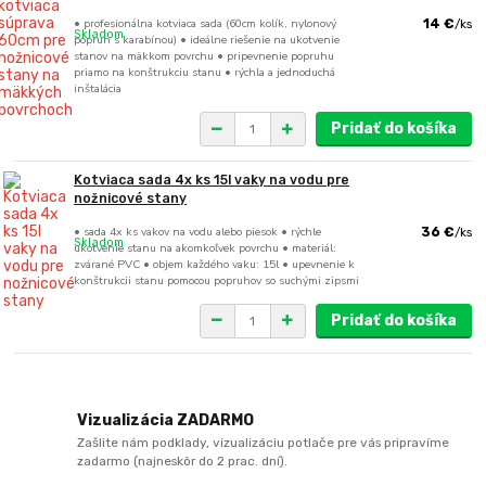
• profesionálna kotviaca sada (60cm kolík, nylonový
14 €
/
ks
Skladom
popruh s karabínou) • ideálne riešenie na ukotvenie
stanov na mäkkom povrchu • pripevnenie popruhu
priamo na konštrukciu stanu • rýchla a jednoduchá
inštalácia
Pridať do košíka
Kotviaca sada 4x ks 15l vaky na vodu pre
nožnicové stany
• sada 4x ks vakov na vodu alebo piesok • rýchle
36 €
/
ks
Skladom
ukotvenie stanu na akomkoľvek povrchu • materiál:
zvárané PVC • objem každého vaku: 15l • upevnenie k
konštrukcii stanu pomocou popruhov so suchými zipsmi
Pridať do košíka
Vizualizácia ZADARMO
Zašlite nám podklady, vizualizáciu potlače pre vás pripravíme
zadarmo (najneskôr do 2 prac. dní).