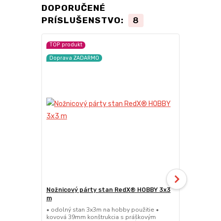
DOPORUČENÉ
PRÍSLUŠENSTVO:
8
TOP produkt
TOP produkt
Doprava ZADARMO
Doprava ZA
Nožnicový párty stan RedX® HOBBY 3x3
Nožnicový 
m
• pevný a ľa
45mm hliníko
• odolný stan 3x3m na hobby použitie •
na kĺby a sp
kovová 39mm konštrukcia s práškovým