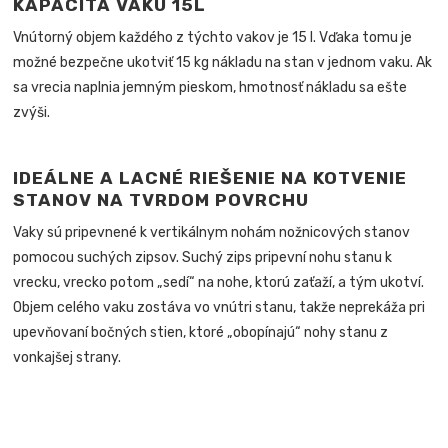
KAPACITA VAKU 15L
Vnútorný objem každého z týchto vakov je 15 l. Vďaka tomu je
možné bezpečne ukotviť 15 kg nákladu na stan v jednom vaku. Ak
sa vrecia naplnia jemným pieskom, hmotnosť nákladu sa ešte
zvýši.
IDEÁLNE A LACNÉ RIEŠENIE NA KOTVENIE
STANOV NA TVRDOM POVRCHU
Vaky sú pripevnené k vertikálnym nohám nožnicových stanov
pomocou suchých zipsov. Suchý zips pripevní nohu stanu k
vrecku, vrecko potom „sedí“ na nohe, ktorú zaťaží, a tým ukotví.
Objem celého vaku zostáva vo vnútri stanu, takže neprekáža pri
upevňovaní bočných stien, ktoré „obopínajú“ nohy stanu z
vonkajšej strany.