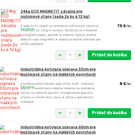
24kg ECO MAGNETIT závažia pre
nožnicové stany (sada 2x ks á 12 kg)
• sada 2x ks závaží na ukotvenie nožnicových stanov •
75 €
/
ks
Skladom
hmotnosť: 2x 12kg • rozmery: 30x30x6 cm • materiál
vonkajšieho obalu: polymér • materiál náplne: drvená
železná ruda (magnetit) • závažia je možné stohovať pre
väčšie zaťaženie
Pridať do košíka
Industriálna kotviaca súprava 33cm pre
nožnicové stany na mäkkých povrchoch
• profesionálna kotviaca sada (33cm kolík, nylonový
8 €
/
ks
Skladom
popruh s karabínou) • ideálne riešenie na ukotvenie
stanov na mäkkom povrchu • pripevnenie popruhu
priamo na konštrukciu stanu • rýchla a jednoduchá
inštalácia
Pridať do košíka
Industriálna kotviaca súprava 60cm pre
nožnicové stany na mäkkých povrchoch