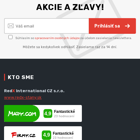
AKCIE A ZĽAVY!
Prihlásiť sa
Súhlasím so
spracovaním osobných údajov
za účelom zasielania newslettera.
Môžete sa kedykoľvek odhlásiť. Zasielame raz za 14 dní.
KTO SME
Red
X
International CZ s.r.o.
www.redx-stany.sk