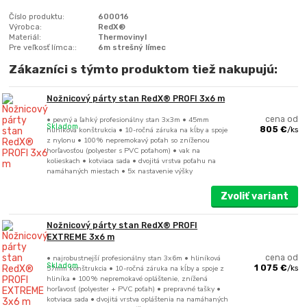
Číslo produktu:
600016
Výrobca:
RedX®
Materiál:
Thermovinyl
Pre veľkosť límca::
6m strešný límec
Zákazníci s týmto produktom tiež nakupujú:
Nožnicový párty stan RedX® PROFI 3x6 m
• pevný a ľahký profesionálny stan 3x3m • 45mm
cena od
Skladom
hliníková konštrukcia • 10-ročná záruka na kĺby a spoje
805 €
/
ks
z nylonu • 100% nepremokavý poťah so zníženou
horľavosťou (polyester s PVC poťahom) • vak na
kolieskach • kotviaca sada • dvojitá vrstva poťahu na
namáhaných miestach • 5x nastavenie výšky
Zvoliť variant
Nožnicový párty stan RedX® PROFI
EXTREME 3x6 m
• najrobustnejší profesionálny stan 3x6m • hliníková
cena od
Skladom
57mm konštrukcia • 10-ročná záruka na kĺby a spoje z
1 075 €
/
ks
hliníka • 100% nepremokavé opláštenie, znížená
horľavosť (polyester + PVC poťah) • prepravné tašky •
kotviaca sada • dvojitá vrstva opláštenia na namáhaných