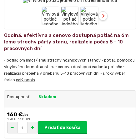
Odolná, efektívna a cenovo dostupná potlač na 6m
leme strechy párty stanu, realizácia počas 5 - 10
pracovných dní
• potlač 6m límca/lemu strechy nožnicových stanov • potlač pomocou
vinylového termotransferu • cenovo dostupná varianta potlače •
realizácia prebieha v priebehu 5–10 pracovných dní • široký výber
farieb
celý popis
Dostupnosť
Skladom
160 €
/
ks
130 €
bez DPH
Pridať do košíka