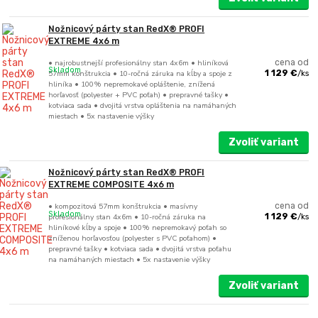
Nožnicový párty stan RedX® PROFI
EXTREME 4x6 m
• najrobustnejší profesionálny stan 4x6m • hliníková
cena od
Skladom
57mm konštrukcia • 10-ročná záruka na kĺby a spoje z
1 129 €
/
ks
hliníka • 100% nepremokavé opláštenie, znížená
horľavosť (polyester + PVC poťah) • prepravné tašky •
kotviaca sada • dvojitá vrstva opláštenia na namáhaných
miestach • 5x nastavenie výšky
Zvoliť variant
Nožnicový párty stan RedX® PROFI
EXTREME COMPOSITE 4x6 m
• kompozitová 57mm konštrukcia • masívny
cena od
Skladom
profesionálny stan 4x6m • 10-ročná záruka na
1 129 €
/
ks
hliníkové kĺby a spoje • 100% nepremokavý poťah so
zníženou horľavosťou (polyester s PVC poťahom) •
prepravné tašky • kotviaca sada • dvojitá vrstva poťahu
na namáhaných miestach • 5x nastavenie výšky
Zvoliť variant