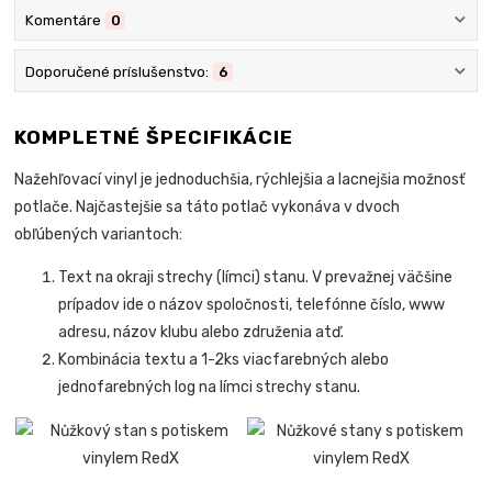
Komentáre
0
Doporučené príslušenstvo:
6
KOMPLETNÉ ŠPECIFIKÁCIE
Nažehľovací vinyl je jednoduchšia, rýchlejšia a lacnejšia možnosť
potlače. Najčastejšie sa táto potlač vykonáva v dvoch
obľúbených variantoch:
Text na okraji strechy (límci) stanu. V prevažnej väčšine
prípadov ide o názov spoločnosti, telefónne číslo, www
adresu, názov klubu alebo združenia atď.
Kombinácia textu a 1-2ks viacfarebných alebo
jednofarebných l
o
g na límci strechy stanu.