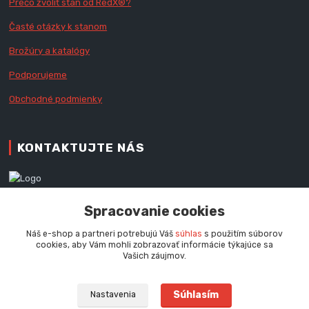
Prečo zvoliť stan od RedX
®?
Časté otázky k stanom
Brožúry a katalógy
Podporujeme
Obchodné podmienky
KONTAKTUJTE NÁS
Zákaznícka podpora RedX®
Spracovanie cookies
+421 905 060 020
Po - Pi (9 - 16.00 hod.)
Náš e-shop a partneri potrebujú Váš
súhlas
s použitím súborov
cookies, aby Vám mohli zobrazovať informácie týkajúce sa
info@redx-stany.sk
Vašich záujmov.
Súhlasím
Nastavenia