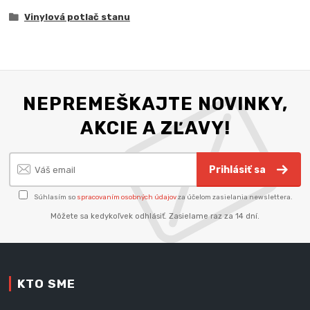
Vinylová potlač stanu
NEPREMEŠKAJTE NOVINKY,
AKCIE A ZĽAVY!
Prihlásiť sa
Súhlasím so
spracovaním osobných údajov
za účelom zasielania newslettera.
Môžete sa kedykoľvek odhlásiť. Zasielame raz za 14 dní.
KTO SME