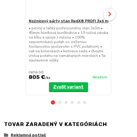
Nožnicový párty stan RedX® PROFI 3x6 m
Nožnicový 
EXTREME C
• pevný a ľahký profesionálny stan 3x3m •
45mm hliníková konštrukcia • 10-ročná záruka
• kompozito
na kĺby a spoje z nylonu • 100%
profesionáln
nepremokavý poťah so zníženou
na hliníkové
horľavosťou (polyester s PVC poťahom) •
nepremokavý
vak na kolieskach • kotviaca sada • dvojitá
horľavosťou 
vrstva poťahu na namáhaných miestach • 5x
prepravné taš
nastavenie výšky
vrstva poťah
nastavenie v
cena od
cena od
805 €
1 075 €
Skladom
/
ks
/
Zvoliť variant
TOVAR ZARADENÝ V KATEGÓRIÁCH
Reklamná potlač