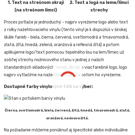
1. Text na strešnom okraji
2. Text a logá na leme/límci
(na strešnom límci)
strechy
Proces potlače je jednoduchý - najprv vyrežeme logo alebo text
z rolky nažehľovacieho vinylu (tento vinyl je k dispozícii v širokej
škále farieb - biela, čierna, červená, svetlomodrá a tmavomodrá,
zlatá, žltá, hnedá, zelená, oranžová a reflexná žltá) a potom
aplikujeme logo/text pomocou tepelného lisu na lem/límec už
zošitej strechy nožnicového stanu v jednej z našich
štandardných skladových farieb. Ak ide o viacfarebné logo, logo
najprv vytlačíme na nažehľovací vinyl a potom ho vyrežeme.
Dostupné farby vinylových fólií na výber:
Čierna, svetlomodrá, biela, červená, žltá, hnedá, tmavomodrá, zlatá,
oranžová, neónovo žltá.
Na požiadanie môžeme ponúknuť aj špecifické alebo individuálne