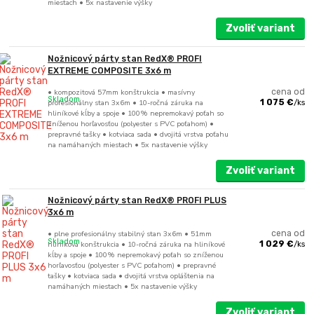
miestach • 5x nastavenie výšky
Zvoliť variant
Nožnicový párty stan RedX® PROFI
EXTREME COMPOSITE 3x6 m
• kompozitová 57mm konštrukcia • masívny
cena od
Skladom
profesionálny stan 3x6m • 10-ročná záruka na
1 075 €
/
ks
hliníkové kĺby a spoje • 100% nepremokavý poťah so
zníženou horľavosťou (polyester s PVC poťahom) •
prepravné tašky • kotviaca sada • dvojitá vrstva poťahu
na namáhaných miestach • 5x nastavenie výšky
Zvoliť variant
Nožnicový párty stan RedX® PROFI PLUS
3x6 m
• plne profesionálny stabilný stan 3x6m • 51mm
cena od
Skladom
hliníková konštrukcia • 10-ročná záruka na hliníkové
1 029 €
/
ks
kĺby a spoje • 100% nepremokavý poťah so zníženou
horľavosťou (polyester s PVC poťahom) • prepravné
tašky • kotviaca sada • dvojitá vrstva opláštenia na
namáhaných miestach • 5x nastavenie výšky
Zvoliť variant