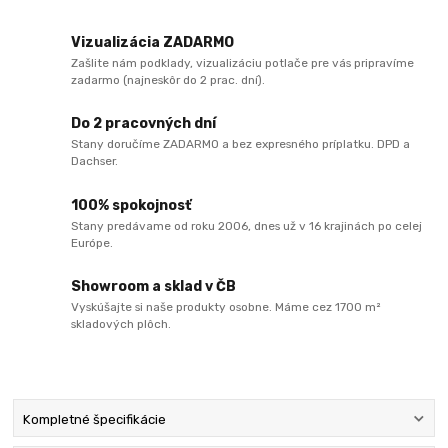
Vizualizácia ZADARMO
Zašlite nám podklady, vizualizáciu potlače pre vás pripravíme
zadarmo (najneskôr do 2 prac. dní).
Do 2 pracovných dní
Stany doručíme ZADARMO a bez expresného príplatku. DPD a
Dachser.
100% spokojnosť
Stany predávame od roku 2006, dnes už v 16 krajinách po celej
Európe.
Showroom a sklad v ČB
Vyskúšajte si naše produkty osobne. Máme cez 1700 m²
skladových plôch.
Kompletné špecifikácie