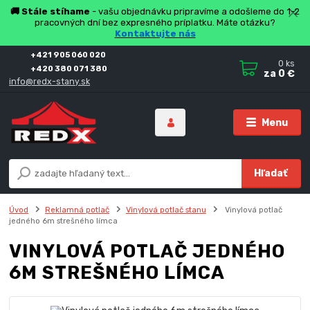
🚚 Stále stíhame
- vašu objednávku pripravíme a odošleme do 1-2
pracovných dní bez expresného príplatku. Máte otázku?
Kontaktujte nás
+421 905 060 020
0
ks
+420 380 071 380
za
0 €
info@redx-stany.sk
Menu
Hľadať
Úvod
Reklamná potlač
Vinylová potlač stanu
Vinylová potlač
jedného 6m strešného límca
VINYLOVÁ POTLAČ JEDNÉHO
6M STREŠNÉHO LÍMCA