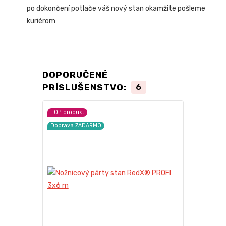
po dokončení potlače váš nový stan okamžite pošleme
kuriérom
DOPORUČENÉ
PRÍSLUŠENSTVO:
6
TOP produkt
Novinka
Doprava ZADARMO
Doprava ZA