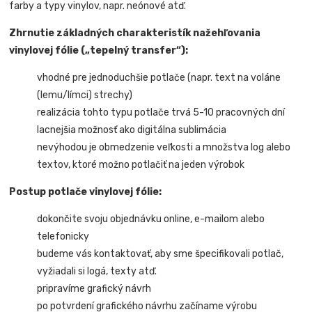
farby a typy vinylov, napr. neónové atď.
Zhrnutie základných charakteristík nažehľovania
vinylovej fólie („tepelný transfer“):
vhodné pre jednoduchšie potlače (napr. text na voláne
(lemu/límci) strechy)
realizácia tohto typu potlače trvá 5-10 pracovných dní
lacnejšia možnosť ako digitálna sublimácia
nevýhodou je obmedzenie veľkosti a množstva log alebo
textov, ktoré možno potlačiť na jeden výrobok
Postup potlače vinylovej fólie:
dokončite svoju objednávku online, e-mailom alebo
telefonicky
budeme vás kontaktovať, aby sme špecifikovali potlač,
vyžiadali si logá, texty atď.
pripravíme grafický návrh
po potvrdení grafického návrhu začíname výrobu