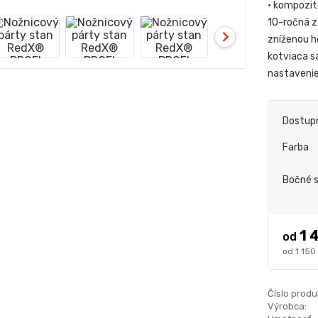
• kompozit
10-ročná z
zníženou h
kotviaca s
nastaveni
Dostup
Farba
Bočné 
1 
od
1 150
Číslo produ
Výrobca: