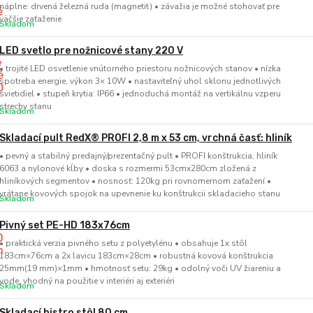
náplne: drvená železná ruda (magnetit) • závažia je možné stohovať pre
väčšie zaťaženie
Skladom
LED svetlo pre nožnicové stany 220 V
• trojité LED osvetlenie vnútorného priestoru nožnicových stanov • nízka
spotreba energie, výkon 3× 10W • nastaviteľný uhol sklonu jednotlivých
svietidiel • stupeň krytia: IP66 • jednoduchá montáž na vertikálnu vzperu
strechy stanu
Skladom
Skladací pult RedX® PROFI 2,8 m x 53 cm, vrchná časť: hliník
• pevný a stabilný predajný/prezentačný pult • PROFI konštrukcia, hliník
6063 a nylonové kĺby • doska s rozmermi 53cmx280cm zložená z
hliníkových segmentov • nosnosť: 120kg pri rovnomernom zaťažení •
vrátane kovových spojok na upevnenie ku konštrukcii skladacieho stanu
Skladom
Pivný set PE-HD 183x76cm
• praktická verzia pivného setu z polyetylénu • obsahuje 1x stôl
183cm×76cm a 2x lavicu 183cm×28cm • robustná kovová konštrukcia
25mm(19 mm)×1mm • hmotnosť setu: 29kg • odolný voči UV žiareniu a
vode, vhodný na použitie v interiéri aj exteriéri
Skladom
Skladací bistro stôl 80 cm