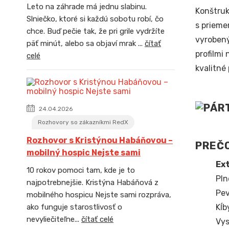
Leto na záhrade má jednu slabinu.
Konštruk
Slniečko, ktoré si každú sobotu robí, čo
s prieme
chce. Buď pečie tak, že pri grile vydržíte
vyrobený
päť minút, alebo sa objaví mrak ...
čítať
profilmi
celé
kvalitné
24.04.2026
Rozhovory so zákazníkmi RedX
Rozhovor s Kristýnou Habáňovou –
PREČO
mobilný hospic Nejste sami
Ext
10 rokov pomoci tam, kde je to
Pln
najpotrebnejšie. Kristýna Habáňová z
Pev
mobilného hospicu Nejste sami rozpráva,
Kĺb
ako funguje starostlivosť o
nevyliečiteľne...
čítať celé
Vys