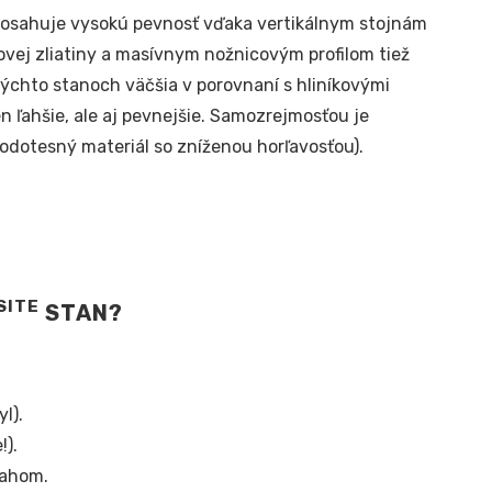
osahuje vysokú pevnosť vďaka vertikálnym stojnám
vej zliatiny a masívnym nožnicovým profilom tiež
ýchto stanoch väčšia v porovnaní s hliníkovými
 ľahšie, ale aj pevnejšie. Samozrejmosťou je
odotesný materiál so zníženou horľavosťou).
SITE
STAN?
l).
!).
ťahom.