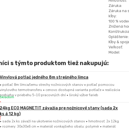
Hmotnosť:
Záruka:
Záruka na 
kĺby:
100 % vode
Znížená hor
Konštrukcia
Opláštenie:
Kĺby & spoje
Veľkosť:
Model:
íci s týmto produktom tiež nakupujú:
Vinylová potlač jedného 8m strešného límca
• potlač 8m límca/lemu strechy nožnicových stanov • potlač pomocou
vinylového termotransferu • cenovo dostupná varianta potlače • realizácia
prebieha v priebehu 5–10 pracovných dní • široký výber farieb
Skladom
24kg ECO MAGNETIT závažia pre nožnicové stany (sada 2x
ks á 12 kg)
• sada 2x ks závaží na ukotvenie nožnicových stanov • hmotnosť: 2x 12kg
• rozmery: 30x30x6 cm • materiál vonkajšieho obalu: polymér • materiál