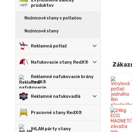
Zvýhodnené balíčky
produktov
Nožnicové stany s potlačou
Nožnicové stany
Reklamná potlač
Nafukovacie stany RedX®
Zákazn
Reklamné nafukovacie brány
RedX®
Reklamné nafukovadlá
Pracovné stany RedX®
IHLAN párty stany