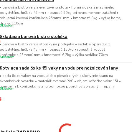
• barová a bistro verzia eventového stola • horná doska z masívneho
polyetylénu, hrúbka 45mm • nosnosť: 50kg pri rovnomernom zaťažení •
robustná kovová konštrukcia 25mmx1mm • hmotnosť: 8kg • výška hornej
dosky: 110cm
Skladom
Skladacia barová bistro stolička
• barová a bistro verzia stoličky na podujatia • sedák a operadlo z
polyetylénu, hrúbka 45mm • nosnosť: 150kg • robustná kovová
konštrukcia 25mmx1mm • hmotnosť: 6,2kg • výška sedáka: 70cm
Skladom
Kotviaca sada 6x ks 15l vaky na vodu pre nožnicové stany
• sada 6x ks vakov na vodu alebo piesok • rýchle ukotvenie stanu na
akomkoľvek povrchu • materiál: zvárané PVC • objem každého vaku: 15l •
upevnenie k konštrukcii stanu pomocou popruhov so suchými zipsmi
Skladom