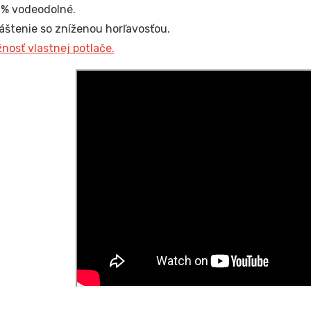
% vodeodolné.
áštenie so zníženou horľavosťou.
nosť vlastnej potlače.