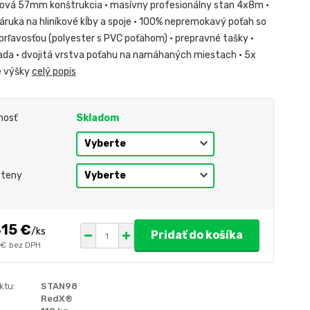
ová 57mm konštrukcia • masívny profesionálny stan 4x8m •
áruka na hliníkové kĺby a spoje • 100% nepremokavý poťah so
orľavosťou (polyester s PVC poťahom) • prepravné tašky •
ada • dvojitá vrstva poťahu na namáhaných miestach • 5x
e výšky
celý popis
nosť
Skladom
steny
415 €
/
ks
Pridať do košíka
 €
bez DPH
ktu:
STAN98
RedX®