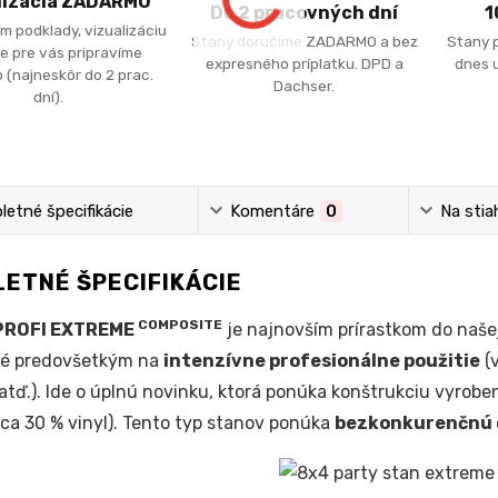
lizácia ZADARMO
Do 2 pracovných dní
1
m podklady, vizualizáciu
Stany doručíme ZADARMO a bez
Stany 
e pre vás pripravíme
expresného príplatku. DPD a
dnes u
 (najneskôr do 2 prac.
Dachser.
dní).
etné špecifikácie
Komentáre
0
Na stia
ETNÉ ŠPECIFIKÁCIE
COMPOSITE
PROFI EXTREME
je najnovším prírastkom do naše
né predovšetkým na
intenzívne profesionálne použitie
(v
atď.). Ide o úplnú novinku, ktorá ponúka konštrukciu vyrob
cca 30 % vinyl). Tento typ stanov ponúka
bezkonkurenčnú o