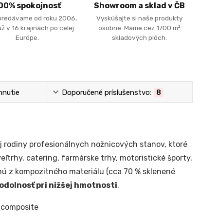
00% spokojnosť
Showroom a sklad v ČB
predávame od roku 2006,
Vyskúšajte si naše produkty
ž v 16 krajinách po celej
osobne. Máme cez 1700 m²
Európe.
skladových plôch.
hnutie
Doporučené príslušenstvo:
8
j rodiny profesionálnych nožnicových stanov, ktoré
eľtrhy, catering, farmárske trhy, motoristické športy,
enú z kompozitného materiálu (cca 70 % sklenené
dolnosť pri nižšej hmotnosti
.