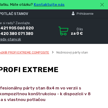
platku. Máte otázku?
Kontaktujte nás
 POTLAČ STANOV
Prihlásenie
e si rady? Zavolajte.
+421 905 060 020
0
ks
za
0 €
+420 380 071 380
redx-stany.sk
edX® PROFI EXTREME COMPOSITE
Nožnicový párty stan
PROFI EXTREME
fesionálny párty stan 8x4 m vo verzii s
kompozitnou konštrukciou - k dispozícii v 8
 a s vlastnou potlačou