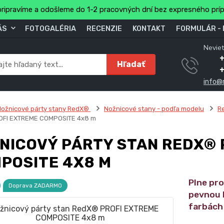
ripravíme a odošleme do 1-2 pracovných dní bez expresného prí
ÁS
FOTOGALÉRIA
RECENZIE
KONTAKT
FORMULÁR -
Neviet
Hľadať
info@
ožnicové párty stany RedX®
Nožnicové stany - podľa modelu
R
OFI EXTREME COMPOSITE 4x8 m
NICOVÝ PÁRTY STAN REDX® 
POSITE 4X8 M
Plne pro
Doprava ZADARMO
pevnou 
farbách