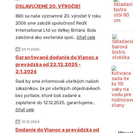
OSLAVUJEME 20. VÝROČIE!
Blíži sa naše významné 20. výročie! V roku
2006 sme založili spoločnosť RedX
International Ltd vo Veľkej Británii. Bola
založená ako sesterská spol...
čítať celé
24.11.2025
Garantované dodanie do Vianoc a
prevádzka od 22.12.2025 -
2.1.2026
Radi by sme informovali všetkých našich
zákazníkov, že pri všetkých objednávkach
bez potlače, ktoré boli zadané a
zaplatené do 12.12.2025, garantujeme...
čítať celé
10.12.2024
Dodanie do Vianoc a prevádzka od