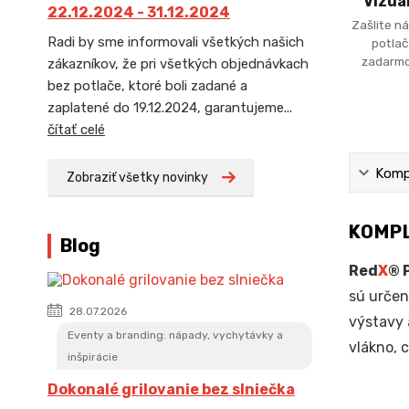
Vizua
22.12.2024 - 31.12.2024
Zašlite ná
Radi by sme informovali všetkých našich
potlač
zadarmo
zákazníkov, že pri všetkých objednávkach
bez potlače, ktoré boli zadané a
zaplatené do 19.12.2024, garantujeme...
čítať celé
Kompl
Zobraziť všetky novinky
KOMPL
Blog
Red
X
® 
sú urče
28.07.2026
výstavy 
Eventy a branding: nápady, vychytávky a
vlákno, 
inšpirácie
Dokonalé grilovanie bez slniečka