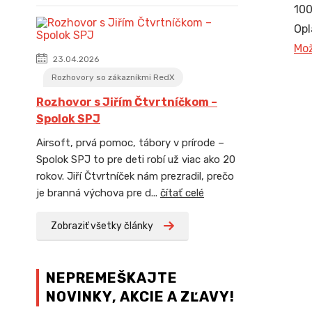
100
Opl
Mož
23.04.2026
Rozhovory so zákazníkmi RedX
Rozhovor s Jiřím Čtvrtníčkom –
Spolok SPJ
Airsoft, prvá pomoc, tábory v prírode –
Spolok SPJ to pre deti robí už viac ako 20
rokov. Jiří Čtvrtníček nám prezradil, prečo
je branná výchova pre d...
čítať celé
Zobraziť všetky články
NEPREMEŠKAJTE
NOVINKY, AKCIE A ZĽAVY!