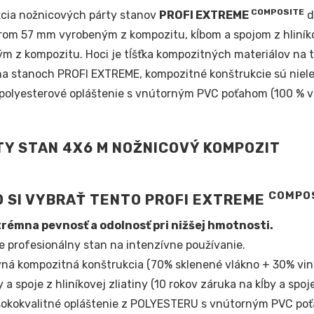
COMPOSITE
cia nožnicových párty stanov
PROFI EXTREME
d
rom 57 mm vyrobeným z kompozitu, kĺbom a spojom z hliníko
m z kompozitu. Hoci je tĺšťka kompozitných materiálov na t
 na stanoch PROFI EXTREME, kompozitné konštrukcie sú nielen
 polyesterové opláštenie s vnútorným PVC poťahom (100 % v
COMPO
 SI VYBRAŤ TENTO PROFI EXTREME
rémna pevnosť a odolnosť pri nižšej hmotnosti.
e profesionálny stan na intenzívne používanie.
ná kompozitná konštrukcia (70% sklenené vlákno + 30% viny
y a spoje z hliníkovej zliatiny (10 rokov záruka na kĺby a spoje
okokvalitné opláštenie z POLYESTERU s vnútorným PVC po