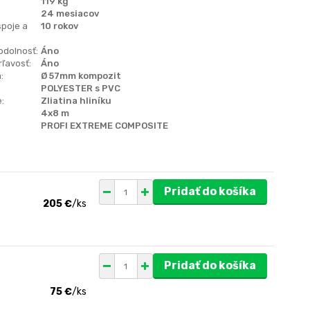
119 kg
24 mesiacov
spoje a
10 rokov
odolnosť:
Áno
ľavosť:
Áno
:
Ø 57mm kompozit
POLYESTER s PVC
:
Zliatina hliníku
4x8 m
PROFI EXTREME COMPOSITE
Pridať do košíka
205 €
/
ks
Pridať do košíka
75 €
/
ks