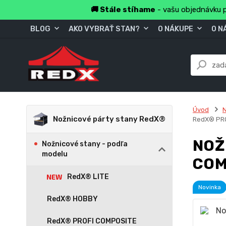
🚚 Stále stíhame
- vašu objednávku p
BLOG
AKO VYBRAŤ STAN?
O NÁKUPE
O N
Úvod
N
Nožnicové párty stany RedX®
RedX® PR
NOŽ
Nožnicové stany - podľa
modelu
COM
RedX® LITE
Novinka
RedX® HOBBY
RedX® PROFI COMPOSITE