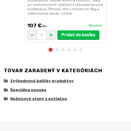
polyetylénu, hrúbka 45mm • nosnosť: 50kg
konštrukcia
pri rovnomernom zaťažení • robustná kovová
výška sedák
konštrukcia 25mmx1 mm • hmotnosť: 8kg •
výška hornej dosky: 110cm
107 €
49 €
Skladom
/
ks
/
ks
Pridať do košíka
TOVAR ZARADENÝ V KATEGÓRIÁCH
Zvýhodnené balíčky produktov
Špeciálna ponuka
Nožnicové stany s potlačou