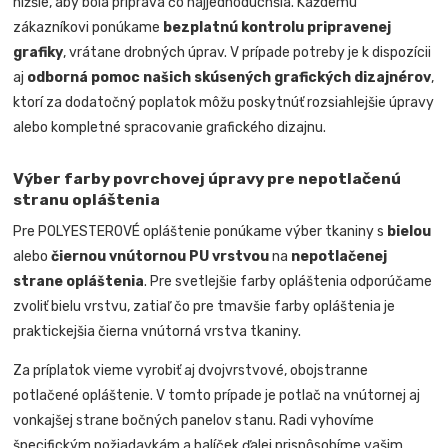
nižšie, aby bola príprava čo najjednoduchšia. Každému
zákazníkovi ponúkame
bezplatnú kontrolu pripravenej
grafiky
, vrátane drobných úprav. V prípade potreby je k dispozícii
aj
odborná pomoc našich skúsených grafických dizajnérov
,
ktorí za dodatočný poplatok môžu poskytnúť rozsiahlejšie úpravy
alebo kompletné spracovanie grafického dizajnu.
Výber farby povrchovej úpravy pre nepotlačenú
stranu opláštenia
Pre POLYESTEROVÉ opláštenie ponúkame výber tkaniny s
bielou
alebo
čiernou vnútornou PU vrstvou
na
nepotlačenej
strane opláštenia
. Pre svetlejšie farby opláštenia odporúčame
zvoliť bielu vrstvu, zatiaľ čo pre tmavšie farby opláštenia je
praktickejšia čierna vnútorná vrstva tkaniny.
Za príplatok vieme vyrobiť aj dvojvrstvové, obojstranne
potlačené opláštenie. V tomto prípade je potlač na vnútornej aj
vonkajšej strane bočných panelov stanu. Radi vyhovíme
špecifickým požiadavkám a balíček ďalej prispôsobíme vašim