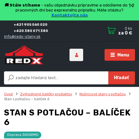
🚚 Stále stíhame
- vašu objednávku pripravíme a odošleme do 1-2
pracovných dní bez expresného príplatku. Máte otázku?
Kontaktujte nás
+421 905 060 020
0
ks
+420 380 071 380
za
0 €
info@redx-stany.sk
Menu
Hľadať
Úvod
Zvýhodnené balíčky produktov
Nožnicové stany s potlačou
Stan s potlačou – balíček 6
STAN S POTLAČOU – BALÍČEK
6
Doprava ZADARMO