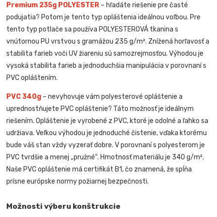
Premium 235g POLYESTER
– hľadáte riešenie pre časté
podujatia? Potom je tento typ opláštenia ideálnou voľbou. Pre
tento typ potlače sa používa POLYESTEROVÁ tkanina s
vnútornou PU vrstvou s gramážou 235 g/m². Znížená horľavosť a
stabilita farieb voči UV žiareniu sú samozrejmosťou. Výhodou je
vysoká stabilita farieb a jednoduchšia manipulácia v porovnaní s
PVC opláštením.
PVC 340g
– nevyhovuje vám polyesterové opláštenie a
uprednostňujete PVC opláštenie? Táto možnosť je ideálnym
riešením. Opláštenie je vyrobené z PVC, ktoré je odolné a ľahko sa
udržiava. Veľkou výhodou je jednoduché čistenie, vďaka ktorému
bude váš stan vždy vyzerať dobre. V porovnaní s polyesterom je
PVC tvrdšie a menej „pružné“. Hmotnosť materiálu je 340 g/m².
Naše PVC opláštenie má certifikát B1, čo znamená, že spĺňa
prísne európske normy požiarnej bezpečnosti.
Možnosti výberu konštrukcie