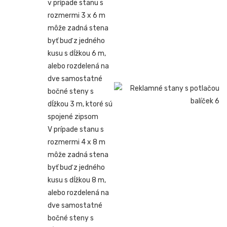
v prípade stanu s
rozmermi 3 x 6 m
môže zadná stena
byť buď z jedného
kusu s dĺžkou 6 m,
alebo rozdelená na
dve samostatné
bočné steny s
dĺžkou 3 m, ktoré sú
spojené zipsom
V prípade stanu s
rozmermi 4 x 8 m
môže zadná stena
byť buď z jedného
kusu s dĺžkou 8 m,
alebo rozdelená na
dve samostatné
bočné steny s