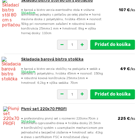
Skladací bistro stôl 80 cm s potlačou
• barová a bistro verzia eventového stola • vrátane
107 €
/
ks
Skladom
laminovanej polepky s potlačou po celej ploche • horná
masívna doska z polyetylénu, hrúbka 45mm • nosnosť:
50kg pri rovnomernom zaťažení • robustná kovová
konštrukcia 25mmx1 mm • hmotnosť: 8kg • výška
hornej dosky: 110cm
Pridať do košíka
Skladacia barová bistro stolička
• barová a bistro verzia stoličky na podujatia • sedák a
49 €
/
ks
Skladom
operadlo z polyetylénu, hrúbka 45mm • nosnosť: 150kg
• robustná kovová konštrukcia 25mmx1mm •
hmotnosť: 6,2kg • výška sedáka: 70cm
Pridať do košíka
Pivný set 220x70 PROFI
• profesionálny pivný set s rozmermi 220cmx70cm z
225 €
/
ks
Skladom
masívneho cyprusového dreva • hrúbka dosky 29,5mm
• konštrukčný systém s uzamykacím mechanizmom pre
jednoduché a bezpečné zloženie • hmotnosť setu: 41kg
• drevo s certifikátom FSC • množstvové zľavy