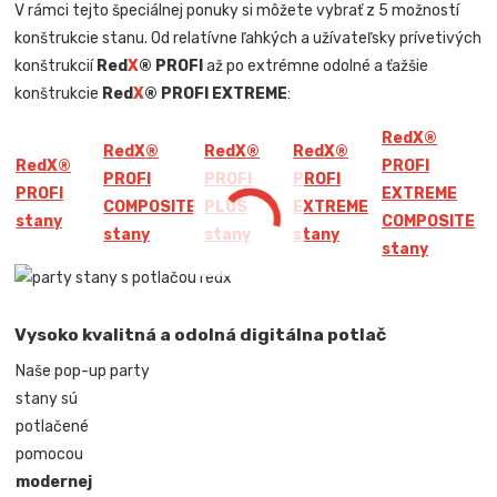
V rámci tejto špeciálnej ponuky si môžete vybrať z 5 možností
konštrukcie stanu. Od relatívne ľahkých a užívateľsky prívetivých
konštrukcií
Red
X
® PROFI
až po extrémne odolné a ťažšie
konštrukcie
Red
X
® PROFI EXTREME
:
Red
X
®
Red
X
®
Red
X
®
Red
X
®
Red
X
®
PROFI
PROFI
PROFI
PROFI
PROFI
EXTREME
COMPOSITE
PLUS
EXTREME
stany
COMPOSITE
stany
stany
stany
stany
Vysoko kvalitná a odolná digitálna potlač
Naše pop-up party
stany sú
potlačené
pomocou
modernej