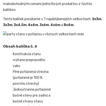
maloobchodnými cenami jednotlivých produktov z týchto
balíčkov.
Tento balíček ponúkame v 7 najobľúbenejších veľkostiach:
2x3m
,
3x3m
,
3x4,5m
,
4x4m
,
3x6m
,
4x6m
a
8x4m
.
Obsah balíčka č. 6
Konštrukcia stanu
vrátane prepravného
vaku
Plne potlačená strecha
(potlačené je 100 %
povrchu strechy)
Jednostranne potlačené
bočné steny pre zadnú a
bočné strany stanu