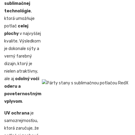
sublimačnej
technológie
,
ktorá umožňuje
potlač
celej
plochy
v najvyššej
kvalite. Výsledkom
je dokonale sýty a
verný farebný
dizajn, ktorý je
nielen atraktívny,
ale aj
odolný voči
oderu a
poveternostným
vplyvom
.
UV ochrana
je
samozrejmosťou,
ktorá zaručuje, že