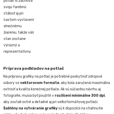
potlač si zachová
svoju farebnú
stálosť aj pri
častom vystavení
slnečnému
žiareniu, takže váš
stan zostane
výrazný a
reprezentatívny.
Príprava podkladov na potlač
Na prípravu grafiky na potlač je potrebné poskytnúť zdrojové
súbory vo
vektorovom formáte
, aby bola zaručená maximálna
ostrosť a kvalita konečnej potlače. Ak sú súčasťou návrhu aj
fotografie, musia byť použité v
rozlíšení minimálne 300 dpi
,
aby zostali ostré a detailné aj pri veľkoformátovej potlači.
Šablóny na vytváranie grafiky
sú k dispozícii na stiahnutie