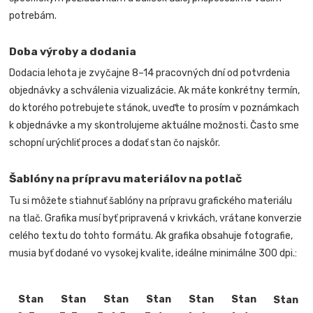
potrebám.
Doba výroby a dodania
Dodacia lehota je zvyčajne 8–14 pracovných dní od potvrdenia
objednávky a schválenia vizualizácie. Ak máte konkrétny termín,
do ktorého potrebujete stánok, uveďte to prosím v poznámkach
k objednávke a my skontrolujeme aktuálne možnosti. Často sme
schopní urýchliť proces a dodať stan čo najskôr.
Šablóny na prípravu materiálov na potlač
Tu si môžete stiahnuť šablóny na prípravu grafického materiálu
na tlač. Grafika musí byť pripravená v krivkách, vrátane konverzie
celého textu do tohto formátu. Ak grafika obsahuje fotografie,
musia byť dodané vo vysokej kvalite, ideálne minimálne 300 dpi.:
Stan
Stan
Stan
Stan
Stan
Stan
Stan