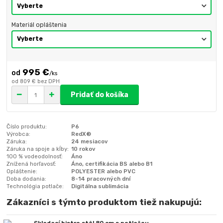
Materiál opláštenia
995 €
/
ks
od
809 €
bez DPH
Pridať do košíka
Číslo produktu:
P6
Výrobca:
RedX®
Záruka:
24 mesiacov
Záruka na spoje a kĺby:
10 rokov
100 % vodeodolnosť:
Áno
Znížená horľavosť:
Áno, certifikácia BS alebo B1
Opláštenie:
POLYESTER alebo PVC
Doba dodania:
8-14 pracovných dní
Technológia potlače:
Digitálna sublimácia
Zákazníci s týmto produktom tiež nakupujú: