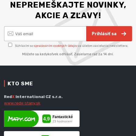
NEPREMEŠKAJTE NOVINKY,
AKCIE A ZĽAVY!
Prihlásiť sa
Súhlasím so
spracovaním osobných údajov
za účelom zasielania newslettera.
Môžete sa kedykoľvek odhlásiť. Zasielame raz za 14 dní.
KTO SME
Red
X
International CZ s.r.o.
www.redx-stany.sk