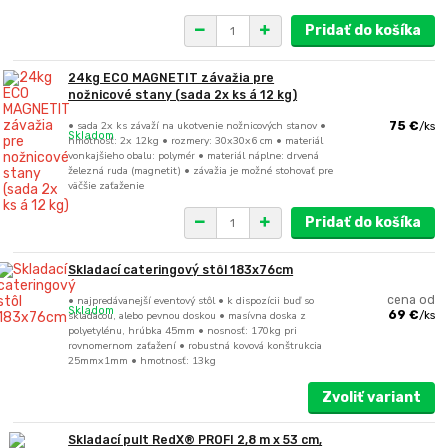
Pridať do košíka
24kg ECO MAGNETIT závažia pre
nožnicové stany (sada 2x ks á 12 kg)
• sada 2x ks závaží na ukotvenie nožnicových stanov •
75 €
/
ks
Skladom
hmotnosť: 2x 12kg • rozmery: 30x30x6 cm • materiál
vonkajšieho obalu: polymér • materiál náplne: drvená
železná ruda (magnetit) • závažia je možné stohovať pre
väčšie zaťaženie
Pridať do košíka
Skladací cateringový stôl 183x76cm
• najpredávanejší eventový stôl • k dispozícii buď so
cena od
Skladom
skladacou, alebo pevnou doskou • masívna doska z
69 €
/
ks
polyetylénu, hrúbka 45mm • nosnosť: 170kg pri
rovnomernom zaťažení • robustná kovová konštrukcia
25mmx1mm • hmotnosť: 13kg
Zvoliť variant
Skladací pult RedX® PROFI 2,8 m x 53 cm,