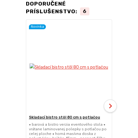
DOPORUČENÉ
PRÍSLUŠENSTVO:
6
Novinka
Skladací bistro stôl 80 cm s potlačou
Skladacia b
• barová a bistro verzia eventového stola •
• barová a bi
vrátane laminovanej polepky s potlačou po
• sedák a op
celej ploche • horná masívna doska z
45mm • nosn