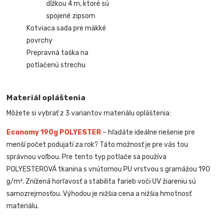
dĺžkou 4 m, ktoré sú
spojené zipsom
Kotviaca sada pre mäkké
povrchy
Prepravná taška na
potlačenú strechu
Materiál opláštenia
Môžete si vybrať z 3 variantov materiálu opláštenia:
Economy 190g POLYESTER
– hľadáte ideálne riešenie pre
menší počet podujatí za rok? Táto možnosť je pre vás tou
správnou voľbou. Pre tento typ potlače sa používa
POLYESTEROVÁ tkanina s vnútornou PU vrstvou s gramážou 190
g/m². Znížená horľavosť a stabilita farieb voči UV žiareniu sú
samozrejmosťou. Výhodou je nižšia cena a nižšia hmotnosť
materiálu.