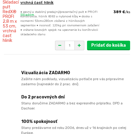
vrchná časť: hliník
• pevný a stabilný predajný/prezentačný pult • PROFI
389 €
/
ks
Skladom
konštrukcia, hliník 6063 a nylonové kĺby • doska s
rozmermi 53cmx280cm zložená z hliníkových
segmentov • nosnosť: 120kg pri rovnomernom zaťažení
• vrátane kovových spojok na upevnenie ku konštrukcii
skladacieho stanu
Pridať do košíka
Vizualizácia ZADARMO
Zašlite nám podklady, vizualizáciu potlače pre vás pripravíme
zadarmo (najneskôr do 2 prac. dní).
Do 2 pracovných dní
Stany doručíme ZADARMO a bez expresného príplatku. DPD a
Dachser.
100% spokojnosť
Stany predávame od roku 2006, dnes už v 16 krajinách po celej
Európe.