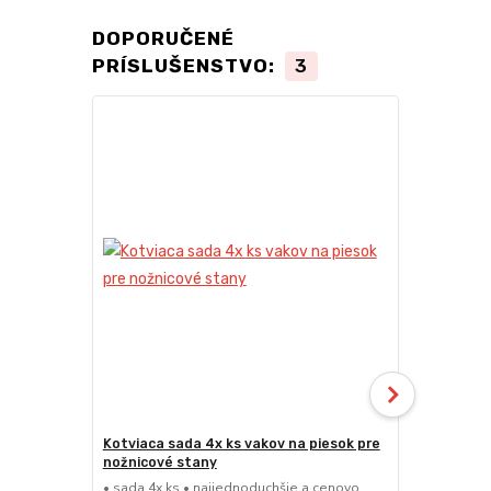
DOPORUČENÉ
PRÍSLUŠENSTVO:
3
TOP produkt
Novinka
Kotviaca sada 4x ks vakov na piesok pre
24kg ECO M
nožnicové stany
nožnicové s
• sada 4x ks • najjednoduchšie a cenovo
• sada 2x ks