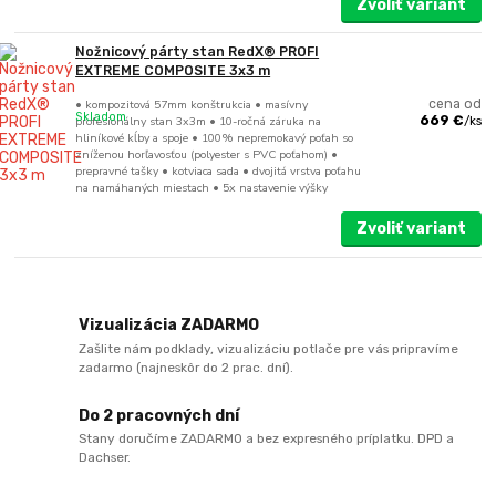
Zvoliť variant
Nožnicový párty stan RedX® PROFI
EXTREME COMPOSITE 3x3 m
• kompozitová 57mm konštrukcia • masívny
cena od
Skladom
profesionálny stan 3x3m • 10-ročná záruka na
669 €
/
ks
hliníkové kĺby a spoje • 100% nepremokavý poťah so
zníženou horľavosťou (polyester s PVC poťahom) •
prepravné tašky • kotviaca sada • dvojitá vrstva poťahu
na namáhaných miestach • 5x nastavenie výšky
Zvoliť variant
Vizualizácia ZADARMO
Zašlite nám podklady, vizualizáciu potlače pre vás pripravíme
zadarmo (najneskôr do 2 prac. dní).
Do 2 pracovných dní
Stany doručíme ZADARMO a bez expresného príplatku. DPD a
Dachser.