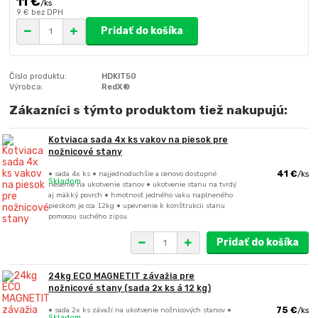
11 €
/
ks
9 €
bez DPH
Pridať do košíka
Číslo produktu:
HDKIT50
Výrobca:
RedX®
Zákazníci s týmto produktom tiež nakupujú:
Kotviaca sada 4x ks vakov na piesok pre
nožnicové stany
• sada 4x ks • najjednoduchšie a cenovo dostupné
41 €
/
ks
Skladom
riešenie na ukotvenie stanov • ukotvenie stanu na tvrdý
aj mäkký povrch • hmotnosť jedného vaku naplneného
pieskom je cca 12kg • upevnenie k konštrukcii stanu
pomocou suchého zipsu
Pridať do košíka
24kg ECO MAGNETIT závažia pre
nožnicové stany (sada 2x ks á 12 kg)
• sada 2x ks závaží na ukotvenie nožnicových stanov •
75 €
/
ks
Skladom