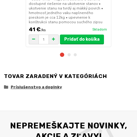
dostupné riešenie na ukotvenie stanov •
stanov • hmo
ukotvenie stanu na tvrdý aj mäkký povrch •
30x30x6 cm •
hmotnosť jedného vaku naplneného
polymér • ma
pieskom je cca 12kg • upevnenie k
ruda (magnet
konštrukcii stanu pomocou suchého zipsu
pre väčšie z
41 €
75 €
Skladom
/
ks
/
ks
Pridať do košíka
TOVAR ZARADENÝ V KATEGÓRIÁCH
Príslušenstvo a doplnky
NEPREMEŠKAJTE NOVINKY,
AKCIE A ZĽAVY!