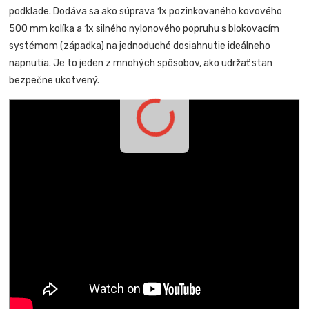
podklade. Dodáva sa ako súprava 1x pozinkovaného kovového
500 mm kolíka a 1x silného nylonového popruhu s blokovacím
systémom (západka) na jednoduché dosiahnutie ideálneho
napnutia. Je to jeden z mnohých spôsobov, ako udržať stan
bezpečne ukotvený.