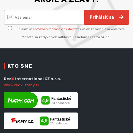
Prihlásiť sa
Súhlasím so
spracovaním osobných údajov
za účelom zasielania newslettera.
Môžete sa kedykoľvek odhlásiť. Zasielame raz za 14 dní.
KTO SME
Red
X
International CZ s.r.o.
www.redx-stany.sk