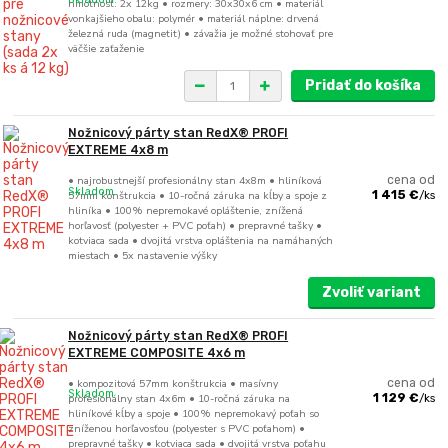
hmotnosť: 2x 12kg • rozmery: 30x30x6 cm • materiál
vonkajšieho obalu: polymér • materiál náplne: drvená
železná ruda (magnetit) • závažia je možné stohovať pre
väčšie zaťaženie
Pridať do košíka
Nožnicový párty stan RedX® PROFI
EXTREME 4x8 m
• najrobustnejší profesionálny stan 4x8m • hliníková
cena od
Skladom
57mm konštrukcia • 10-ročná záruka na kĺby a spoje z
1 415 €
/
ks
hliníka • 100% nepremokavé opláštenie, znížená
horľavosť (polyester + PVC poťah) • prepravné tašky •
kotviaca sada • dvojitá vrstva opláštenia na namáhaných
miestach • 5x nastavenie výšky
Zvoliť variant
Nožnicový párty stan RedX® PROFI
EXTREME COMPOSITE 4x6 m
• kompozitová 57mm konštrukcia • masívny
cena od
Skladom
profesionálny stan 4x6m • 10-ročná záruka na
1 129 €
/
ks
hliníkové kĺby a spoje • 100% nepremokavý poťah so
zníženou horľavosťou (polyester s PVC poťahom) •
prepravné tašky • kotviaca sada • dvojitá vrstva poťahu