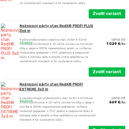
na namáhaných miestach • 5x nastavenie výšky
Zvoliť variant
Nožnicový párty stan RedX® PROFI PLUS
3x6 m
• plne profesionálny stabilný stan 3x6m • 51mm
cena od
Skladom
hliníková konštrukcia • 10-ročná záruka na hliníkové
1 029 €
/
ks
kĺby a spoje • 100% nepremokavý poťah so zníženou
horľavosťou (polyester s PVC poťahom) • prepravné
tašky • kotviaca sada • dvojitá vrstva opláštenia na
namáhaných miestach • 5x nastavenie výšky
Zvoliť variant
Nožnicový párty stan RedX® PROFI
EXTREME 3x3 m
• najrobustnejší profesionálny stan 3x3m • hliníková
cena od
Skladom
57mm konštrukcia • 10-ročná záruka na kĺby a spoje z
669 €
/
ks
hliníka • 100% nepremokavé opláštenie, znížená
horľavosť (polyester + PVC poťah) • prepravné tašky •
kotviaca sada • dvojitá vrstva opláštenia na namáhaných
miestach • 5x nastavenie výšky