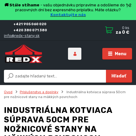
🚚 Stále stíhame
- vašu objednávku pripravíme a odošleme do 1-2
pracovných dní bez expresného príplatku. Máte otázku?
Kontaktujte nás
+421 905 060 020
0
ks
+420 380 071 380
za
0 €
info@redx-stany.sk
Menu
Hľadať
Úvod
Príslušenstvo a doplnky
Industriálna kotviaca súprava 50cm
pre nožnicové stany na mäkkých povrchoch
INDUSTRIÁLNA KOTVIACA
SÚPRAVA 50CM PRE
NOŽNICOVÉ STANY NA