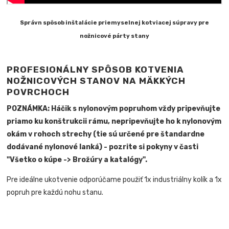
Správn spôsob inštalácie priemyselnej kotviacej súpravy pre
nožnicové párty stany
PROFESIONÁLNY SPÔSOB KOTVENIA
NOŽNICOVÝCH STANOV NA MÄKKÝCH
POVRCHOCH
POZNÁMKA: Háčik s nylonovým popruhom vždy pripevňujte
priamo ku konštrukcii rámu, nepripevňujte ho k nylonovým
okám v rohoch strechy (tie sú určené pre štandardne
dodávané nylonové lanká) - pozrite si pokyny v časti
"Všetko o kúpe -> Brožúry a katalógy".
Pre ideálne ukotvenie odporúčame použiť 1x industriálny kolík a 1x
popruh pre každú nohu stanu.