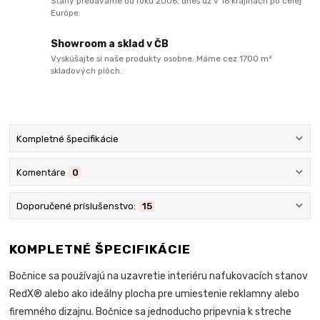
Stany predávame od roku 2006, dnes už v 16 krajinách po celej
Európe.
Showroom a sklad v ČB
Vyskúšajte si naše produkty osobne. Máme cez 1700 m²
skladových plôch.
Kompletné špecifikácie
Komentáre
0
Doporučené príslušenstvo:
15
KOMPLETNÉ ŠPECIFIKÁCIE
Bočnice sa používajú na uzavretie interiéru nafukovacích stanov
RedX® alebo ako ideálny plocha pre umiestenie reklamny alebo
firemného dizajnu. Bočnice sa jednoducho pripevnia k streche