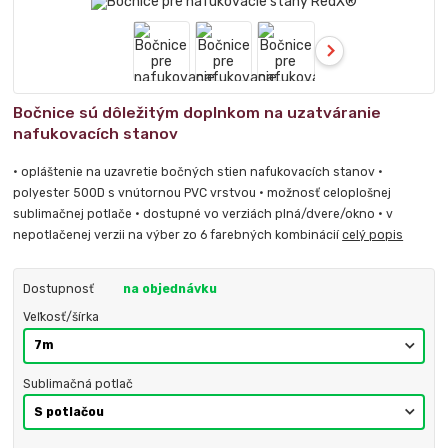
Bočnice sú dôležitým doplnkom na uzatváranie
nafukovacích stanov
• opláštenie na uzavretie bočných stien nafukovacích stanov •
polyester 500D s vnútornou PVC vrstvou • možnosť celoplošnej
sublimačnej potlače • dostupné vo verziách plná/dvere/okno • v
nepotlačenej verzii na výber zo 6 farebných kombinácií
celý popis
Dostupnosť
na objednávku
Veľkosť/šírka
Sublimačná potlač