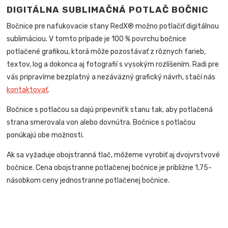
DIGITÁLNA SUBLIMAČNÁ POTLAČ BOČNIC
Bočnice pre nafukovacie stany RedX® možno potlačiť digitálnou
sublimáciou. V tomto prípade je 100 % povrchu bočnice
potlačené grafikou, ktorá môže pozostávať z rôznych farieb,
textov, log a dokonca aj fotografií s vysokým rozlíšením. Radi pre
vás pripravíme bezplatný a nezáväzný grafický návrh, stačí nás
kontaktovať
.
Bočnice s potlačou sa dajú pripevniť k stanu tak, aby potlačená
strana smerovala von alebo dovnútra. Bočnice s potlačou
ponúkajú obe možnosti.
Ak sa vyžaduje obojstranná tlač, môžeme vyrobiť aj dvojvrstvové
bočnice. Cena obojstranne potlačenej bočnice je približne 1,75-
násobkom ceny jednostranne potlačenej bočnice.