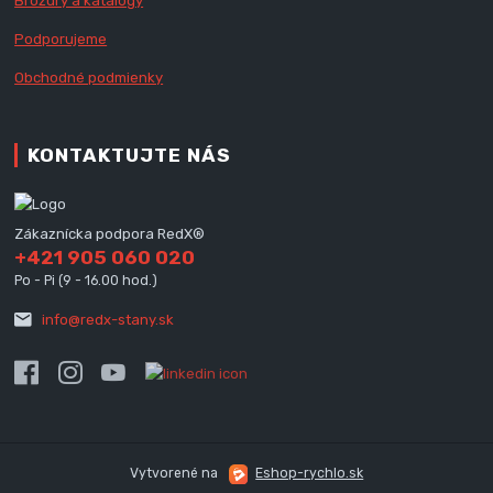
Brožúry a katalógy
Podporujeme
Obchodné podmienky
KONTAKTUJTE NÁS
Zákaznícka podpora RedX®
+421 905 060 020
Po - Pi (9 - 16.00 hod.)
info@redx-stany.sk
Vytvorené na
Eshop-rychlo.sk