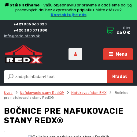
🚚 Stále stíhame
- vašu objednávku pripravíme a odošleme do 1-2
pracovných dní bez expresného príplatku. Máte otázku?
Kontaktujte nás
+421 905 060 020
0
ks
+420 380 071 380
za
0 €
info@redx-stany.sk
Menu
Hľadať
Úvod
Nafukovacie stany RedX®
Nafukovací stan EMX
Bočnice
pre nafukovacie stany RedX®
BOČNICE PRE NAFUKOVACIE
STANY REDX®