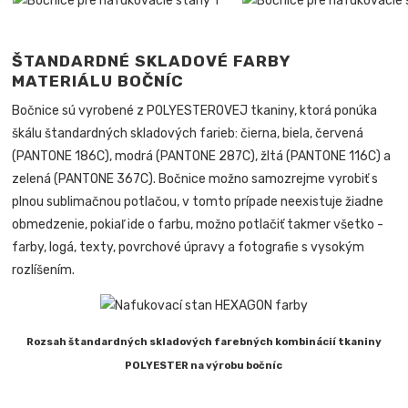
ŠTANDARDNÉ SKLADOVÉ FARBY
MATERIÁLU BOČNÍC
Bočnice sú vyrobené z POLYESTEROVEJ tkaniny, ktorá ponúka
škálu štandardných skladových farieb: čierna, biela, červená
(PANTONE 186C), modrá (PANTONE 287C), žltá (PANTONE 116C) a
zelená (PANTONE 367C). Bočnice možno samozrejme vyrobiť s
plnou sublimačnou potlačou, v tomto prípade neexistuje žiadne
obmedzenie, pokiaľ ide o farbu, možno potlačiť takmer všetko -
farby, logá, texty, povrchové úpravy a fotografie s vysokým
rozlíšením.
Rozsah štandardných skladových farebných kombinácií tkaniny
POLYESTER na výrobu bočníc