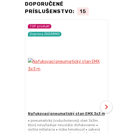
DOPORUČENÉ
PRÍSLUŠENSTVO:
15
TOP produkt
Doprava ZA
Doprava ZADARMO
Nafukovací pneumatický stan EMX 3x3 m
Nafukovací
m
• pneumatický (vzduchotesný) stan 3x3m,
ktorý nevyžaduje neustále dofukovanie •
• pneumatick
rýchla inštalácia • nízka hmotnosť • zaberá
ktorý nevyža