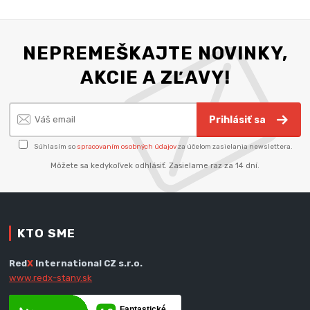
NEPREMEŠKAJTE NOVINKY,
AKCIE A ZĽAVY!
Prihlásiť sa
Súhlasím so
spracovaním osobných údajov
za účelom zasielania newslettera.
Môžete sa kedykoľvek odhlásiť. Zasielame raz za 14 dní.
KTO SME
Red
X
International CZ s.r.o.
www.redx-stany.sk