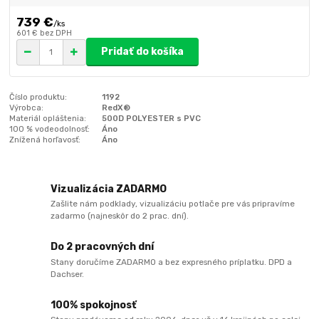
739 €
/
ks
601 €
bez DPH
Pridať do košíka
Číslo produktu:
1192
Výrobca:
RedX®
Materiál opláštenia:
500D POLYESTER s PVC
100 % vodeodolnosť:
Áno
Znížená horľavosť:
Áno
Vizualizácia ZADARMO
Zašlite nám podklady, vizualizáciu potlače pre vás pripravíme
zadarmo (najneskôr do 2 prac. dní).
Do 2 pracovných dní
Stany doručíme ZADARMO a bez expresného príplatku. DPD a
Dachser.
100% spokojnosť