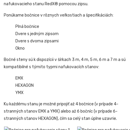
nafukovacieho stanu RedX® pomocou zipsu.
Ponúkame bočnice v rôznych veľkostiach a špecifikáciách:
Plná bočnice
Dvere s jedným zipsom
Dvere s dvoma zipsami
Okno
Bočné steny sú k dispozícii v šírkach 3 m, 4 m, 5 m, 6 m a 7 m a sú
kompatibilné s týmito typmi nafukovacích stanov:
EMX
HEXAGON
YMX
Ku každému stanu je možné pripojiť až 4 bočnice (v prípade 4-
stranných stanov EMX a YMX) alebo až 6 bočníc (v prípade 6-
stranných stanov HEXAGON), čím sa celý stan úplne uzavrie.