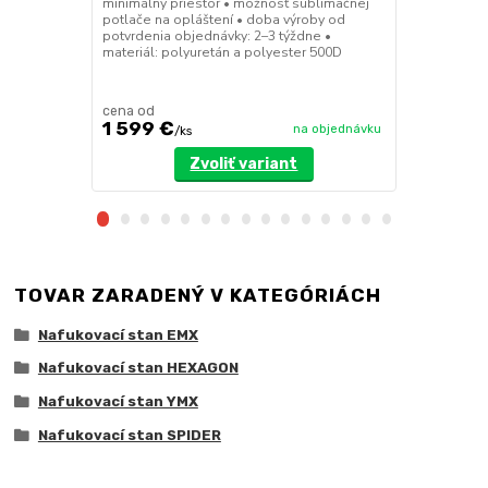
minimálny priestor • možnosť sublimačnej
rýchla inštal
potlače na opláštení • doba výroby od
minimálny pr
potvrdenia objednávky: 2–3 týždne •
potlače na o
materiál: polyuretán a polyester 500D
potvrdenia o
materiál: po
cena od
cena od
1 599 €
2 199 €
na objednávku
/
ks
/
Zvoliť variant
TOVAR ZARADENÝ V KATEGÓRIÁCH
Nafukovací stan EMX
Nafukovací stan HEXAGON
Nafukovací stan YMX
Nafukovací stan SPIDER