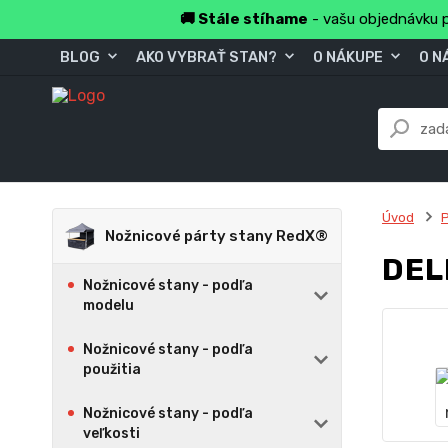
🚚 Stále stíhame
- vašu objednávku p
BLOG
AKO VYBRAŤ STAN?
O NÁKUPE
O N
Úvod
P
Nožnicové párty stany RedX®
DEL
Nožnicové stany - podľa
modelu
Nožnicové stany - podľa
použitia
Nožnicové stany - podľa
veľkosti