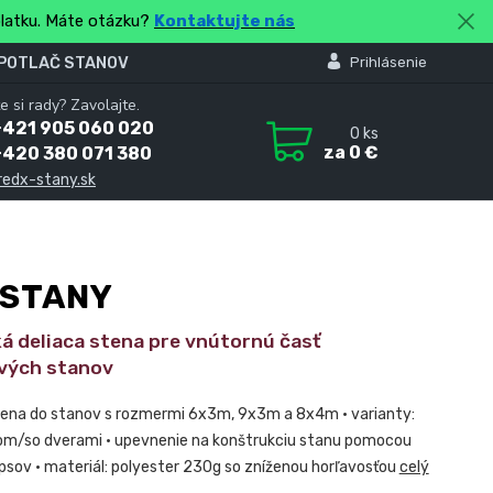
platku. Máte otázku?
Kontaktujte nás
 POTLAČ STANOV
Prihlásenie
e si rady? Zavolajte.
+421 905 060 020
0
ks
za
0 €
+420 380 071 380
redx-stany.sk
 STANY
á deliaca stena pre vnútornú časť
vých stanov
stena do stanov s rozmermi 6x3m, 9x3m a 8x4m • varianty:
om/so dverami • upevnenie na konštrukciu stanu pomocou
psov • materiál: polyester 230g so zníženou horľavosťou
celý