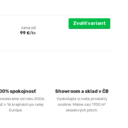
Zvoliť variant
cena od
99 €
/
ks
00% spokojnosť
Showroom a sklad v ČB
predávame od roku 2006,
Vyskúšajte si naše produkty
ž v 16 krajinách po celej
osobne. Máme cez 1700 m²
Európe.
skladových plôch.