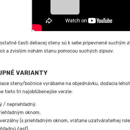
statné časti deliacej steny sú k sebe pripevnené suchým zi
cii a zvislým nohám stanu pomocou suchých zipsov.
UPNÉ VARIANTY
liace steny/bočnice vyrábame na objednávku, dodacia leho
 tieto tri najobľúbenejšie verzie:
ý / nepriehľadný.
riehľadným oknom.
verzálny (s priehľadným oknom, vrátane uzatvárateľnej role
ehľadnú časť).