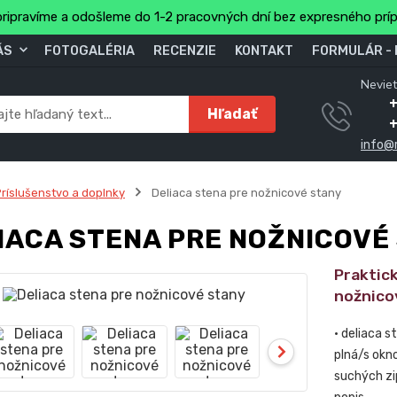
ripravíme a odošleme do 1-2 pracovných dní bez expresného prí
ÁS
FOTOGALÉRIA
RECENZIE
KONTAKT
FORMULÁR -
Neviet
Hľadať
info@
ríslušenstvo a doplnky
Deliaca stena pre nožnicové stany
IACA STENA PRE NOŽNICOVÉ
Praktick
nožnico
• deliaca 
plná/s okn
suchých zi