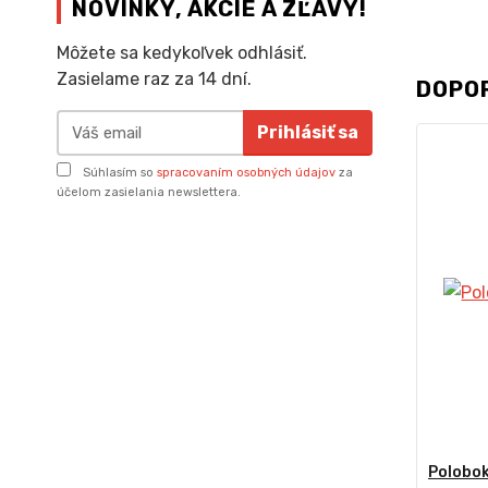
NOVINKY, AKCIE A ZĽAVY!
Môžete sa kedykoľvek odhlásiť.
Zasielame raz za 14 dní.
DOPO
Prihlásiť sa
Súhlasím so
spracovaním osobných údajov
za
účelom zasielania newslettera.
Polobok