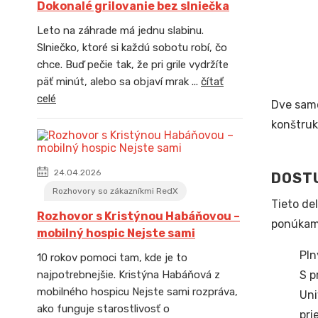
Dokonalé grilovanie bez slniečka
Leto na záhrade má jednu slabinu.
Slniečko, ktoré si každú sobotu robí, čo
chce. Buď pečie tak, že pri grile vydržíte
päť minút, alebo sa objaví mrak ...
čítať
celé
Dve samo
konštruk
24.04.2026
DOST
Rozhovory so zákazníkmi RedX
Tieto de
Rozhovor s Kristýnou Habáňovou –
ponúkame
mobilný hospic Nejste sami
Pln
10 rokov pomoci tam, kde je to
S p
najpotrebnejšie. Kristýna Habáňová z
mobilného hospicu Nejste sami rozpráva,
Uni
ako funguje starostlivosť o
pri