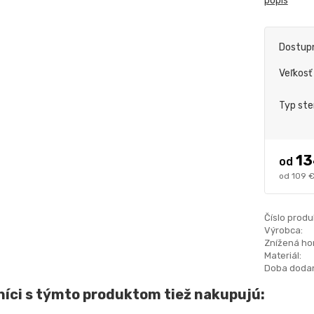
popis
Dostup
Veľkosť 
Typ st
13
od
109 
Číslo produ
Výrobca:
Znížená hor
Materiál:
Doba dodan
íci s týmto produktom tiež nakupujú: