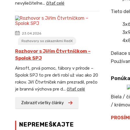
nevyliečiteľne...
čítať celé
Tieto de
3x
3x
23.04.2026
4x
Rozhovory so zákazníkmi RedX
Rozhovor s Jiřím Čtvrtníčkom –
Deliace 
Spolok SPJ
Používam
Airsoft, prvá pomoc, tábory v prírode –
Spolok SPJ to pre deti robí už viac ako 20
Ponúka
rokov. Jiří Čtvrtníček nám prezradil, prečo
je branná výchova pre d...
čítať celé
Biela / 
Zobraziť všetky články
/ krémov
PROSÍME
NEPREMEŠKAJTE