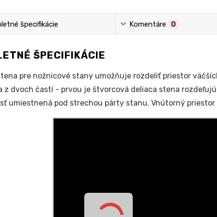
etné špecifikácie
Komentáre
0
ETNÉ ŠPECIFIKÁCIE
stena pre nožnicové stany umožňuje rozdeliť priestor väčší
a z dvoch častí - prvou je štvorcová deliaca stena rozdeľuj
sť umiestnená pod strechou párty stanu. Vnútorný priestor 