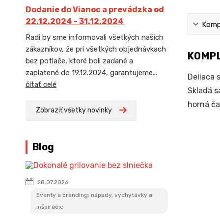
Dodanie do Vianoc a prevádzka od
22.12.2024 - 31.12.2024
Kompl
Radi by sme informovali všetkých našich
zákazníkov, že pri všetkých objednávkach
KOMPL
bez potlače, ktoré boli zadané a
zaplatené do 19.12.2024, garantujeme...
Deliaca 
čítať celé
Skladá s
horná ča
Zobraziť všetky novinky
Blog
28.07.2026
Eventy a branding: nápady, vychytávky a
inšpirácie