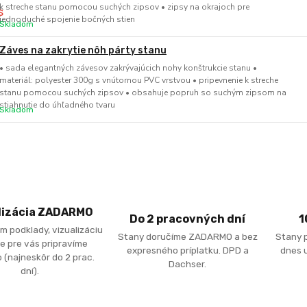
k streche stanu pomocou suchých zipsov • zipsy na okrajoch pre
jednoduché spojenie bočných stien
Skladom
Záves na zakrytie nôh párty stanu
• sada elegantných závesov zakrývajúcich nohy konštrukcie stanu •
materiál: polyester 300g s vnútornou PVC vrstvou • pripevnenie k streche
stanu pomocou suchých zipsov • obsahuje popruh so suchým zipsom na
stiahnutie do úhľadného tvaru
Skladom
lizácia ZADARMO
Do 2 pracovných dní
1
m podklady, vizualizáciu
Stany doručíme ZADARMO a bez
Stany 
e pre vás pripravíme
expresného príplatku. DPD a
dnes u
 (najneskôr do 2 prac.
Dachser.
dní).