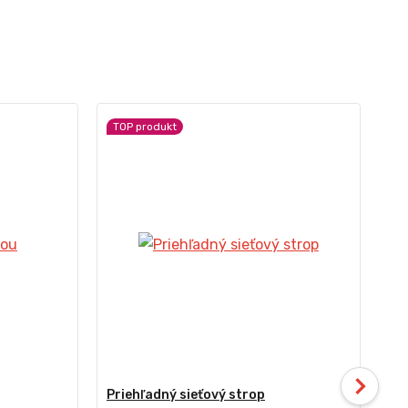
TOP produkt
Priehľadný sieťový strop
Mo