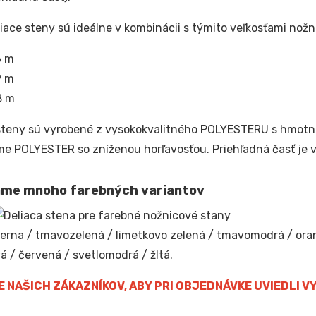
liace steny sú ideálne v kombinácii s týmito veľkosťami nož
6 m
9 m
8 m
steny sú vyrobené z vysokokvalitného POLYESTERU s hmotno
e POLYESTER so zníženou horľavosťou. Priehľadná časť je 
me mnoho farebných variantov
čierna / tmavozelená / limetkovo zelená / tmavomodrá / oran
á / červená / svetlomodrá / žltá.
 NAŠICH ZÁKAZNÍKOV, ABY PRI OBJEDNÁVKE UVIEDLI 