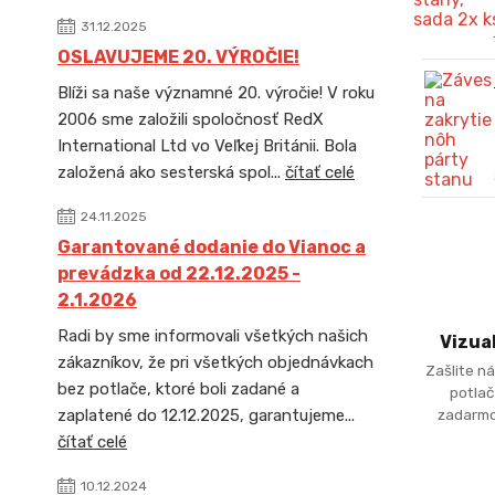
31.12.2025
OSLAVUJEME 20. VÝROČIE!
Blíži sa naše významné 20. výročie! V roku
2006 sme založili spoločnosť RedX
International Ltd vo Veľkej Británii. Bola
založená ako sesterská spol...
čítať celé
24.11.2025
Garantované dodanie do Vianoc a
prevádzka od 22.12.2025 -
2.1.2026
Radi by sme informovali všetkých našich
Vizua
zákazníkov, že pri všetkých objednávkach
Zašlite ná
bez potlače, ktoré boli zadané a
potlač
zadarmo
zaplatené do 12.12.2025, garantujeme...
čítať celé
10.12.2024