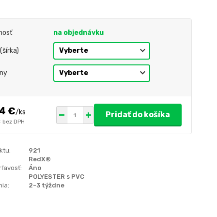
nosť
na objednávku
(šírka)
eny
4 €
/
ks
Pridať do košíka
€
bez DPH
ktu:
921
RedX®
ľavosť:
Áno
POLYESTER s PVC
ia:
2-3 týždne