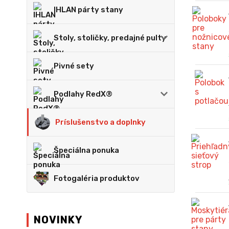
IHLAN párty stany
Stoly, stoličky, predajné pulty
Pivné sety
Podlahy RedX®
Príslušenstvo a doplnky
Špeciálna ponuka
Fotogaléria produktov
NOVINKY