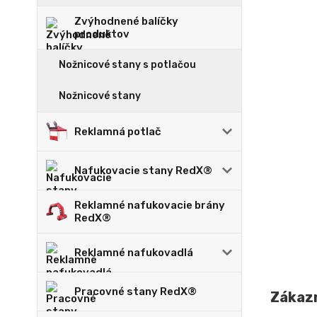
Zvýhodnené balíčky
produktov
Nožnicové stany s potlačou
Nožnicové stany
Reklamná potlač
Nafukovacie stany RedX®
Reklamné nafukovacie brány
RedX®
Reklamné nafukovadlá
Pracovné stany RedX®
Zákazn