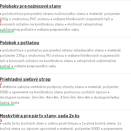
Poloboky pre nožnicové stany
• polobočnice pre prednú stranu nožnicového stanu • materiál: polyester
300g s vnútornou PVC vrstvou • vrátane hliníkových rozperných tyčí a
kovových úchytov na konštrukciu stanu • možnosť celoplošnej
sublimačnej potlače • vrátane prepravného vaku
Skladom
Polobok s potlačou
• polobočnice s potlačou pre prednú stranu skladacieho stanu • materiál:
polyester 235g s vnútornou PU vrstvou • vrátane hliníkových rozpieracích
tyčí a kovových úchytov na konštrukciu stanu • celoplošná sublimačná
potlač • vrátane prepravného vaku
Skladom
Priehľadný sieťový strop
• efektívne zakrýva vertikálne podpory strechy stanu • materiál: polyester
500D • upevnenie na konštrukciu stanu pomocou suchých zipsov •
dostupné rozmery: 3m×3m, 4m×4m, 4,5m×3m, 6m×4m • dostupné farby:
čierna, biela
Skladom
Moskytiéra pre párty stany, sada 2x ks
• sada 2x ks bočných stien s sieťou proti hmyzu • 1x plná bočná stena, 1x
bočná stena so zipsom uprostred • materiál: polyester 500D • pripevnenie