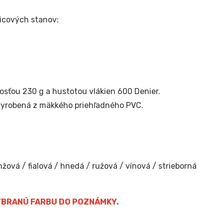
nicových stanov:
sťou 230 g a hustotou vlákien 600 Denier.
vyrobená z mäkkého priehľadného PVC.
žová / fialová / hnedá / ružová / vínová / strieborná
VYBRANÚ FARBU DO POZNÁMKY.