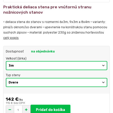
Praktická deliaca stena pre vnútornú stranu
nožnicových stanov
• deliaca stena do stanov s rozmermi 6x3m, 9x3m a 8x4m • varianty:
plná/s oknom/so dverami • upevnenie na konštrukciu stanu pomocou
suchých zipsov • materiál: polyester 230g so zníženou horľavosťou
celý popis
Dostupnosť
na objednávku
Veľkosť (šírka)
Typ steny
142 €
/
ks
115 €
bez DPH
Pridať do košíka