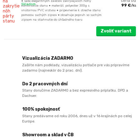
• sada elegantných závesov zakrývajúcich nohy
cena od
Skladom
konštrukcie stanu • materiál: polyester 300g s
99 €
/
ks
vnútornou PVC vrstvou • pripevnenie k streche stanu
pomocou suchých zipsov • obsahuje popruh so suchým
zipsom na stiahnutie do úhľadného tvaru
Zvoliť variant
Vizualizácia ZADARMO
Zašlite nám podklady, vizualizáciu potlače pre vás pripravíme
zadarmo (najneskôr do 2 prac. dní).
Do 2 pracovných dní
Stany doručíme ZADARMO a bez expresného príplatku. DPD a
Dachser.
100% spokojnosť
Stany predávame od roku 2006, dnes už v 16 krajinách po celej
Európe.
Showroom a sklad v ČB