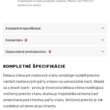
Vyskúšajte si naše produkty osobne. Máme cez 1700 m²
skladových plôch.
Kompletné špecifikácie
Komentáre
0
Doporučené príslušenstvo:
5
KOMPLETNÉ ŠPECIFIKÁCIE
Deliaca stena pre nožnicové stany umožňuje rozdeliť priestor
väčších nožnicových párty stanov na samostatné časti. Skladá
sa z dvoch častí - prvou je štvorcová deliaca stena rozdeľujúca
vnútorný priestor stanu, druhou je trojuholníková horná časť
umiestnená pod strechou párty stanu. Vnútorný priestor je tak
rozdelený od zeme až po strechu.