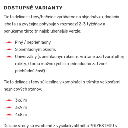
DOSTUPNÉ VARIANTY
Tieto deliace steny/bočnice vyrábame na objednávku, dodacia
lehota sa zvyčajne pohybuje v rozmedzí 2-3 týždňov a
ponúkame tieto tri najobľúbenejšie verzie:
Plný / nepriehľadný.
S priehľadným oknom.
Univerzálny (s priehľadným oknom, vrátane uzatvárateľnej
rolety, ktorou možno rýchlo a jednoducho zatvoriť
priehľadnú časť).
Tieto deliace steny sú ideálne v kombinácii s týmito veľkosťami
nožnicových stanov:
3x6 m
3x9 m
4x8 m
Deliace steny sú vyrobené z vysokokvalitného POLYESTERU s