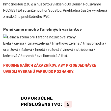
hmotnosťou 230 g a hustotou vlákien 600 Denier. Používame
POLYESTER so zníženou horľavosťou. Priehľadná časť je vyrobená
z mäkkého priehľadného PVC.
Ponúkame mnoho farebných variantov
Biela / čierna / tmavozelená / limetkovo zelená / tmavomodrá /
oranžová / fialová / hnedá / ružová / vínová / strieborná /
krémová / červená / svetlomodrá / žltá.
PROSÍME NAŠICH ZÁKAZNÍKOV, ABY PRI OBJEDNÁVKE
UVIEDLI VYBRANÚ FARBU DO POZNÁMKY.
DOPORUČENÉ
PRÍSLUŠENSTVO:
5