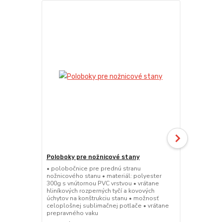
Poloboky pre nožnicové stany
Polobok s p
• polobočnice pre prednú stranu
• polobočnic
nožnicového stanu • materiál: polyester
skladacieho 
300g s vnútornou PVC vrstvou • vrátane
235g s vnúto
hliníkových rozperných tyčí a kovových
hliníkových r
úchytov na konštrukciu stanu • možnosť
úchytov na k
celoplošnej sublimačnej potlače • vrátane
sublimačná p
prepravného vaku
vaku