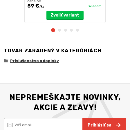
cena od
cena od
59 €
125 €
Skladom
/
ks
/
ks
Zvoliť variant
TOVAR ZARADENÝ V KATEGÓRIÁCH
Príslušenstvo a doplnky
NEPREMEŠKAJTE NOVINKY,
AKCIE A ZĽAVY!
Prihlásiť sa