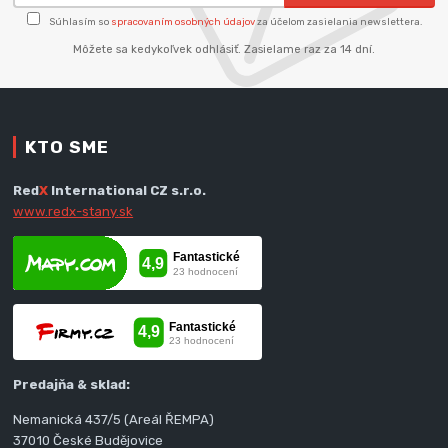
Súhlasím so
spracovaním osobných údajov
za účelom zasielania newslettera.
Môžete sa kedykoľvek odhlásiť. Zasielame raz za 14 dní.
KTO SME
Red
X
International CZ s.r.o.
www.redx-stany.sk
Predajňa & sklad:
Nemanická 437/5 (Areál ŘEMPA)
37010 České Budějovice