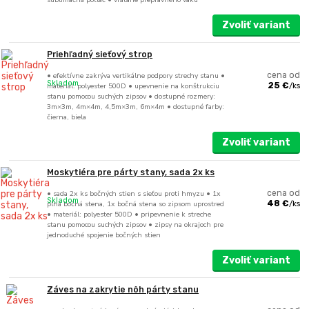
Zvoliť variant
Priehľadný sieťový strop
• efektívne zakrýva vertikálne podpory strechy stanu •
cena od
Skladom
materiál: polyester 500D • upevnenie na konštrukciu
25 €
/
ks
stanu pomocou suchých zipsov • dostupné rozmery:
3m×3m, 4m×4m, 4,5m×3m, 6m×4m • dostupné farby:
čierna, biela
Zvoliť variant
Moskytiéra pre párty stany, sada 2x ks
• sada 2x ks bočných stien s sieťou proti hmyzu • 1x
cena od
Skladom
plná bočná stena, 1x bočná stena so zipsom uprostred
48 €
/
ks
• materiál: polyester 500D • pripevnenie k streche
stanu pomocou suchých zipsov • zipsy na okrajoch pre
jednoduché spojenie bočných stien
Zvoliť variant
Záves na zakrytie nôh párty stanu