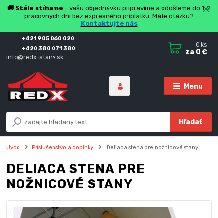
🚚 Stále stíhame
- vašu objednávku pripravíme a odošleme do 1-2
pracovných dní bez expresného príplatku. Máte otázku?
Kontaktujte nás
+421 905 060 020
0
ks
+420 380 071 380
za
0 €
info@redx-stany.sk
Menu
Hľadať
Úvod
Príslušenstvo a doplnky
Deliaca stena pre nožnicové stany
DELIACA STENA PRE
NOŽNICOVÉ STANY