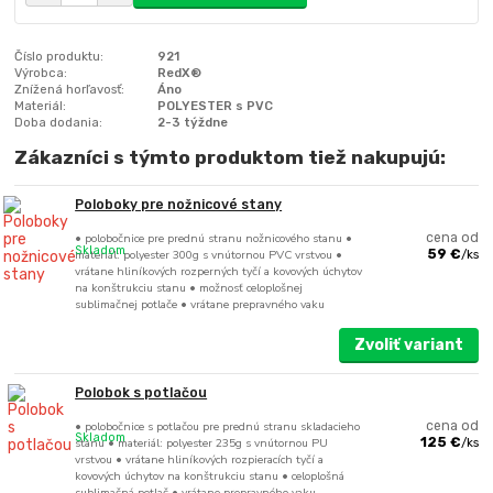
Číslo produktu:
921
Výrobca:
RedX®
Znížená horľavosť:
Áno
Materiál:
POLYESTER s PVC
Doba dodania:
2-3 týždne
Zákazníci s týmto produktom tiež nakupujú:
Poloboky pre nožnicové stany
• polobočnice pre prednú stranu nožnicového stanu •
cena od
Skladom
materiál: polyester 300g s vnútornou PVC vrstvou •
59 €
/
ks
vrátane hliníkových rozperných tyčí a kovových úchytov
na konštrukciu stanu • možnosť celoplošnej
sublimačnej potlače • vrátane prepravného vaku
Zvoliť variant
Polobok s potlačou
• polobočnice s potlačou pre prednú stranu skladacieho
cena od
Skladom
stanu • materiál: polyester 235g s vnútornou PU
125 €
/
ks
vrstvou • vrátane hliníkových rozpieracích tyčí a
kovových úchytov na konštrukciu stanu • celoplošná
sublimačná potlač • vrátane prepravného vaku