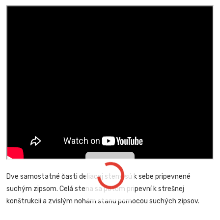
Dve samostatné časti deliacej steny sú k sebe pripevnené
suchým zipsom. Celá stena sa potom pripevní k strešnej
konštrukcii a zvislým nohám stanu pomocou suchých zipsov.