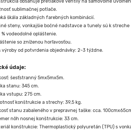
štrukcia obsahuje pretlakové ventily na samovoľné uvoľne
nosť sublimačnej potlače.
oká škála základných farebných kombinácií.
né steny, vonkajšie bočné nadstavce a tunely sú k streche
 % vodeodolné opláštenie.
áštenie so zníženou horľavosťou.
 výroby od potvrdenia objednávky: 2-3 týždne.
cké údaje:
kosť: šesťstranný 5mx5mx5m.
ka stanu: 345 cm.
ka vstupu: 275 cm.
tnosť konštrukcie a strechy: 39,5 kg.
kosť stanu zabaleného v prepravnej taške: cca. 100cmx65
emer nôh nosnej konštrukcie: 33 cm.
eriál konštrukcie: Thermoplastický polyuretán (TPU) s von