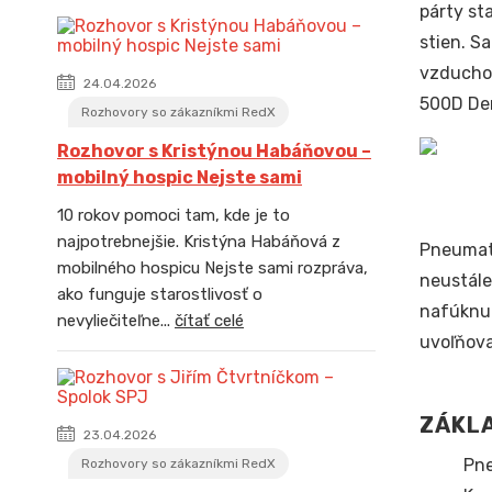
párty st
stien. S
vzduchot
24.04.2026
500D Den
Rozhovory so zákazníkmi RedX
Rozhovor s Kristýnou Habáňovou –
mobilný hospic Nejste sami
10 rokov pomoci tam, kde je to
najpotrebnejšie. Kristýna Habáňová z
Pneumati
mobilného hospicu Nejste sami rozpráva,
neustále
ako funguje starostlivosť o
nafúknut
nevyliečiteľne...
čítať celé
uvoľňova
ZÁKL
23.04.2026
Pne
Rozhovory so zákazníkmi RedX