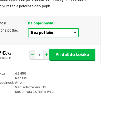
• doba výroby od potvrdenia objednávky: 2–3 týždne •
polyuretán a polyeste
celý popis
nosť
na objednávku
čná potlač
y
9 €
/
ks
Pridať do košíka
bez DPH
ktu:
62H50
RedX®
odolnosť:
Áno
:
Vzduchotesný TPU
500D POLYESTER s PVC