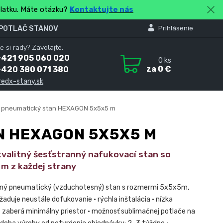
platku. Máte otázku?
Kontaktujte nás
 POTLAČ STANOV
Prihlásenie
e si rady? Zavolajte.
+421 905 060 020
0
ks
za
0 €
+420 380 071 380
redx-stany.sk
 pneumatický stan HEXAGON 5x5x5 m
N HEXAGON 5X5X5 M
valitný šesťstranný nafukovací stan so
 m z každej strany
nný pneumatický (vzduchotesný) stan s rozmermi 5x5x5m,
aduje neustále dofukovanie • rýchla inštalácia • nízka
 zaberá minimálny priestor • možnosť sublimačnej potlače na