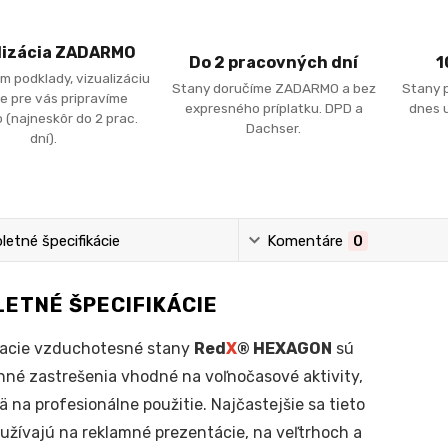
lizácia ZADARMO
Do 2 pracovných dní
1
m podklady, vizualizáciu
Stany doručíme ZADARMO a bez
Stany 
e pre vás pripravíme
expresného príplatku. DPD a
dnes u
 (najneskôr do 2 prac.
Dachser.
dní).
etné špecifikácie
Komentáre
0
ETNÉ ŠPECIFIKÁCIE
acie vzduchotesné stany
Red
X
® HEXAGON
sú
nné zastrešenia vhodné na voľnočasové aktivity,
ä na profesionálne použitie. Najčastejšie sa tieto
užívajú na reklamné prezentácie, na veľtrhoch a