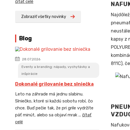
čítať celé
NAFU
Najdôlež
Zobraziť všetky novinky
pneumati
neustále
Blog
kapsy z 
POLYURE
kombinác
28.07.2026
811C), č
Eventy a branding: nápady, vychytávky a
inšpirácie
Dokonalé grilovanie bez slniečka
Leto na záhrade má jednu slabinu.
Slniečko, ktoré si každú sobotu robí, čo
PNEU
chce. Buď pečie tak, že pri grile vydržíte
VZDU
päť minút, alebo sa objaví mrak ...
čítať
celé
Nafukova