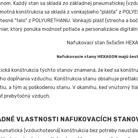
anom. Každý stan sa skladá zo základnej pneumatickej (vzd
amotná konštrukcia sa skladá z vonkajšieho "plášťa" z POL
esné "telo" z POLYURETHANU. Vonkajší plášť (strecha a boč
ier, ktorý ponúka možnosť potlače a personalizácie digitál
Nafukovacie stany HEXAGON majú šes
cká konštrukcia týchto stanov znamená, že keď sa konštru
ho dopĺňania vzduchu. Konštrukcia stanu obsahuje pretlak
iu, a tým aj poškodeniu stanu. V okamihu, keď vnútorný tla
ť prebytočný vzduch.
ADNÉ VLASTNOSTI NAFUKOVACÍCH STANO
umatická (vzduchotesná) konštrukcia bez potreby neustál