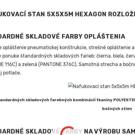
DARDNÉ SKLADOVÉ FARBY OPLÁŠTENIA
e opláštenie pneumatickej konštrukcie, strešné opláštenie
 v ponuke štandardných skladových farieb: čierna, biela, 
 116C) a zelená (PANTONE 376C). Samotná strecha a bočn
j potlače.
tandardných skladových farebných kombinácií tkaniny POLYESTER
bočných stien
DARDNÉ SKLADOVÉ FARBY NA VÝROBU SA