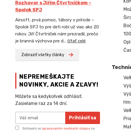
Kon
Rozhovor s Jiřím Čtvrtníčkom –
Mož
Spolok SPJ
Šir
Airsoft, prvá pomoc, tábory v prírode –
Boč
Spolok SPJ to pre deti robí už viac ako 20
100
rokov. Jiří Čtvrtníček nám prezradil, prečo
je branná výchova pre d...
čítať celé
Opl
Čas
Zobraziť všetky články
Techni
NEPREMEŠKAJTE
Veľ
NOVINKY, AKCIE A ZĽAVY!
Výš
Výš
Môžete sa kedykoľvek odhlásiť.
Hmo
Zasielame raz za 14 dní.
Veľ
Prihlásiť sa
Pri
Mat
Súhlasím so
spracovaním osobných údajov
za