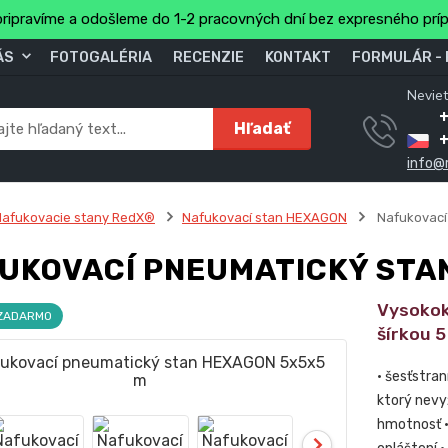
ripravíme a odošleme do 1-2 pracovných dní bez expresného prí
ÁS
FOTOGALÉRIA
RECENZIE
KONTAKT
FORMULÁR -
Neviet
Hľadať
info@
Nafukovacie stany RedX®
Nafukovací stan HEXAGON
Nafukovací
UKOVACÍ PNEUMATICKÝ STA
Vysokok
 ZADARMO
šírkou 5
• šesťstra
ktorý nevyž
hmotnosť •