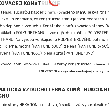
KOVACEJ KONŠTRUKCIE
itejšou súčasťou každého nafukovacieho stanu je kvalitná 
cké. To znamená, že konštrukcia stanu je vzduchotesná. Po
ho dopĺňania vzduchu. Konštrukcia nafukovacích stanov
R
mäkkého POLYURETHANU a vonkajšieho plášťa z POLYESTERU,
THANU. Na výrobu vonkajšieho POLYESTEROVÉHO poťahu konš
ií: čierna, modrá (PANTONE 300C), zelená (PANTONE 376C),
ervená (PANTONE 185C), biela a žltá (PANTONE 109C).:
Sortiment 
POLYESTER na výrobu vonkajšej vrstvy p
MATICKÁ VZDUCHOTESNÁ KONŠTRUKCIA B
CHU
cie stany HEXAGON predstavujú spoľahlivú, vysokokvalitn