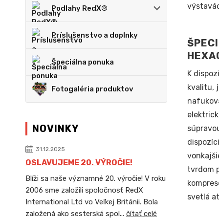
výstavác
Podlahy RedX®
Príslušenstvo a doplnky
ŠPECI
HEXA
Špeciálna ponuka
K dispoz
kvalitu,
Fotogaléria produktov
nafukov
elektric
NOVINKY
súpravou
dispozíci
31.12.2025
vonkajši
OSLAVUJEME 20. VÝROČIE!
tvrdom p
Blíži sa naše významné 20. výročie! V roku
kompreso
2006 sme založili spoločnosť RedX
svetlá a
International Ltd vo Veľkej Británii. Bola
založená ako sesterská spol...
čítať celé