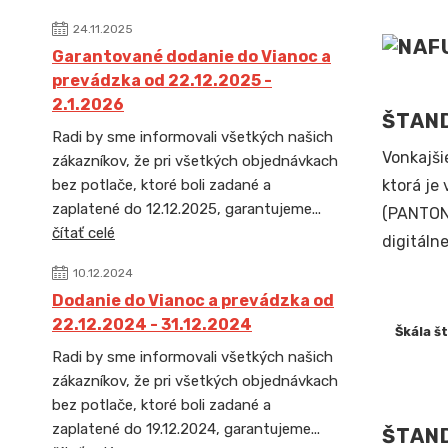
24.11.2025
Garantované dodanie do Vianoc a
prevádzka od 22.12.2025 -
2.1.2026
ŠTAN
Radi by sme informovali všetkých našich
Vonkajši
zákazníkov, že pri všetkých objednávkach
ktorá je
bez potlače, ktoré boli zadané a
zaplatené do 12.12.2025, garantujeme...
(PANTONE
čítať celé
digitálne
10.12.2024
Dodanie do Vianoc a prevádzka od
22.12.2024 - 31.12.2024
Škála š
Radi by sme informovali všetkých našich
zákazníkov, že pri všetkých objednávkach
bez potlače, ktoré boli zadané a
zaplatené do 19.12.2024, garantujeme...
ŠTAN