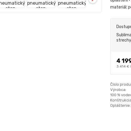
opláštení 
materiál: 
Dostup
Sublima
strech
4 19
3 414 €
Číslo produ
Výrobca:
100 % vode
Konštrukcia
Opláštenie: