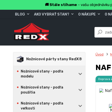
🚚 Stále stíhame
- vašu objednávku p
BLOG
AKO VYBRAŤ STAN?
O NÁKUPE
O N
Úvod
Nožnicové párty stany RedX®
NAF
Nožnicové stany - podľa
modelu
Doprava
Nožnicové stany - podľa
použitia
Nožnicové stany - podľa
veľkosti