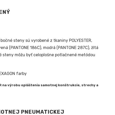
 a bočné steny sú vyrobené z tkaniny POLYESTER,
červená (PANTONE 186C), modrá (PANTONE 287C), žltá
é steny môžu byť celoplošne potlačnené metódou
 na výrobu opláštenia samotnej konštrukcie, strechy a
MOTNEJ PNEUMATICKEJ