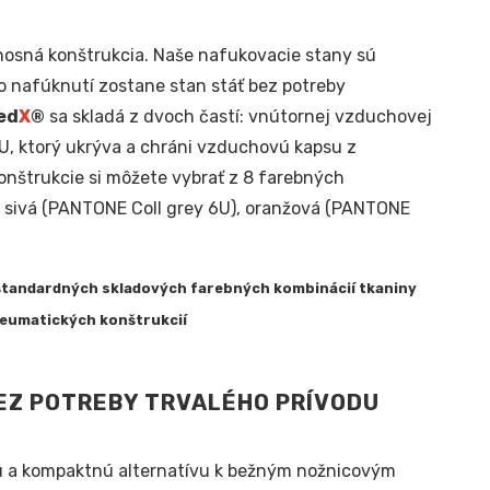
nosná konštrukcia. Naše nafukovacie stany sú
 nafúknutí zostane stan stáť bez potreby
ed
X
®
sa skladá z dvoch častí: vnútornej vzduchovej
 ktorý ukrýva a chráni vzduchovú kapsu z
trukcie si môžete vybrať z 8 farebných
 sivá (PANTONE Coll grey 6U), oranžová (PANTONE
štandardných skladových farebných kombinácií tkaniny
neumatických konštrukcií
EZ POTREBY TRVALÉHO PRÍVODU
ú a kompaktnú alternatívu k bežným nožnicovým