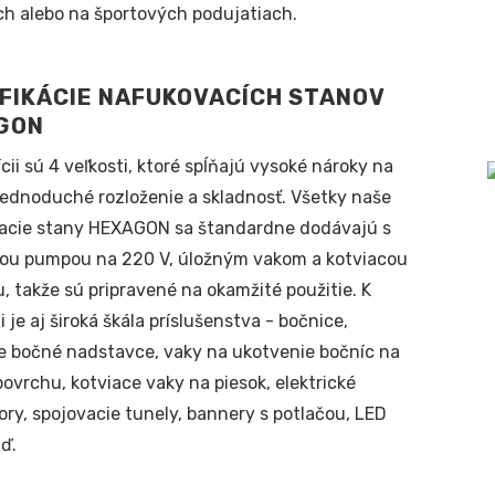
h alebo na športových podujatiach.
FIKÁCIE NAFUKOVACÍCH STANOV
GON
ícii sú 4 veľkosti, ktoré spĺňajú vysoké nároky na
 jednoduché rozloženie a skladnosť. Všetky naše
acie stany HEXAGON sa štandardne dodávajú s
kou pumpou na 220 V, úložným vakom a kotviacou
, takže sú pripravené na okamžité použitie. K
i je aj široká škála príslušenstva - bočnice,
e bočné nadstavce, vaky na ukotvenie bočníc na
ovrchu, kotviace vaky na piesok, elektrické
ry, spojovacie tunely, bannery s potlačou, LED
tď.