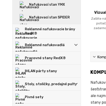
Nafukovací stan YMX
Vizua
Nafukovací stan SPIDER
Zašlite ná
potlač
zadarmo
Reklamné nafukovacie brány
RedX®
Reklamné nafukovadlá
Kompl
Pracovné stany RedX®
IHLAN párty stany
KOMPL
Nafukov
Stoly, stoličky, predajné pulty
šesťstra
ale najm
Pivné sety
stany po