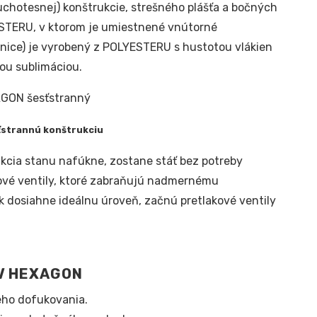
uchotesnej) konštrukcie, strešného plášťa a bočných
YESTERU, v ktorom je umiestnené vnútorné
nice) je vyrobený z POLYESTERU s hustotou vlákien
nou sublimáciou.
ťstrannú konštrukciu
kcia stanu nafúkne, zostane stáť bez potreby
ové ventily, ktoré zabraňujú nadmernému
k dosiahne ideálnu úroveň, začnú pretlakové ventily
V HEXAGON
eho dofukovania.