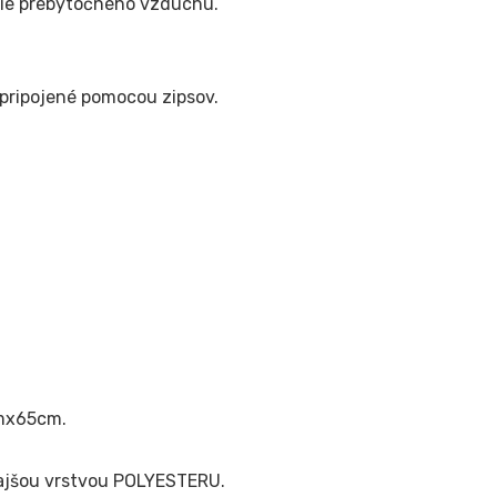
nie prebytočného vzduchu.
 pripojené pomocou zipsov.
cmx65cm.
kajšou vrstvou POLYESTERU.