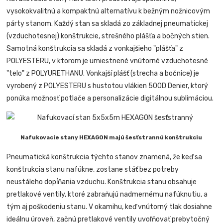
vysokokvalitnú a kompaktnú alternatívu k bežným nožnicovým
párty stanom. Každý stan sa skladá zo základnej pneumatickej
(vzduchotesnej) konštrukcie, strešného plášťa a bočných stien.
Samotná konštrukcia sa skladá z vonkajšieho "plášťa" z
POLYESTERU, v ktorom je umiestnené vnútorné vzduchotesné
"telo" z POLYURETHANU. Vonkajší plášť (strecha a bočnice) je
vyrobený z POLYESTERU s hustotou vlákien 500D Denier, ktorý
ponúka možnosť potlače a personalizácie digitálnou sublimáciou.
Nafukovacie stany HEXAGON majú šesťstrannú konštrukciu
Pneumatická konštrukcia týchto stanov znamená, že keď sa
konštrukcia stanu nafúkne, zostane stáť bez potreby
neustáleho dopĺňania vzduchu. Konštrukcia stanu obsahuje
pretlakové ventily, ktoré zabraňujú nadmernému nafúknutiu, a
tým aj poškodeniu stanu. V okamihu, keď vnútorný tlak dosiahne
ideálnu úroveň, začnú pretlakové ventily uvoľňovať prebytočný