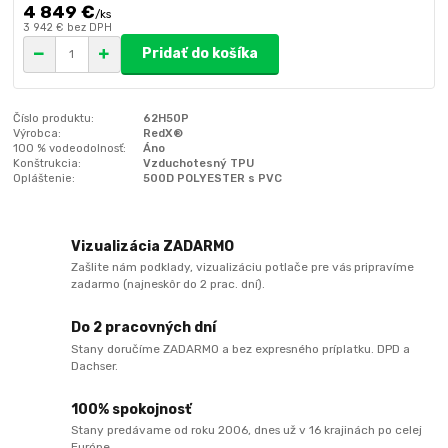
4 849 €
/
ks
3 942 €
bez DPH
Pridať do košíka
Číslo produktu:
62H50P
Výrobca:
RedX®
100 % vodeodolnosť:
Áno
Konštrukcia:
Vzduchotesný TPU
Opláštenie:
500D POLYESTER s PVC
Vizualizácia ZADARMO
Zašlite nám podklady, vizualizáciu potlače pre vás pripravíme
zadarmo (najneskôr do 2 prac. dní).
Do 2 pracovných dní
Stany doručíme ZADARMO a bez expresného príplatku. DPD a
Dachser.
100% spokojnosť
Stany predávame od roku 2006, dnes už v 16 krajinách po celej
Európe.