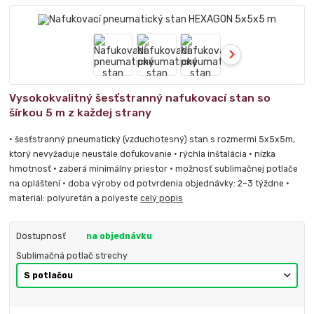
Vysokokvalitný šesťstranný nafukovací stan so
šírkou 5 m z každej strany
• šesťstranný pneumatický (vzduchotesný) stan s rozmermi 5x5x5m,
ktorý nevyžaduje neustále dofukovanie • rýchla inštalácia • nízka
hmotnosť • zaberá minimálny priestor • možnosť sublimačnej potlače
na opláštení • doba výroby od potvrdenia objednávky: 2–3 týždne •
materiál: polyuretán a polyeste
celý popis
Dostupnosť
na objednávku
Sublimačná potlač strechy