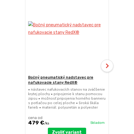
Bočný pneumatický nadstavec pre
Bočnice pr
nafukovacie stany RedX®
• opláštenie
nafukovacích
• nástavec nafukovacích stanov na zväčšenie
vnútornou P
krytej plochy • pripojenie k stanu pomocou
celoplošnej 
zipsu • možnosť pripojenia horného banneru
dostupné vo 
s potlačou po celej ploche • široká škála
nepotlačenej
farieb • materiál: polyuretán a polyester
kombinácií
cena od
cena od
479 €
199 €
Skladom
/
ks
/
ks
Zvoliť variant