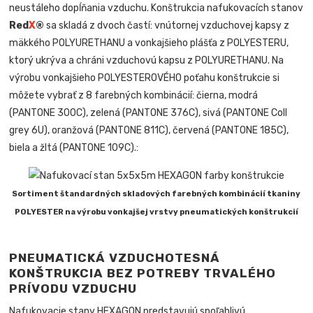
neustáleho dopĺňania vzduchu. Konštrukcia nafukovacích stanov
Red
X
®
sa skladá z dvoch častí: vnútornej vzduchovej kapsy z
mäkkého POLYURETHANU a vonkajšieho plášťa z POLYESTERU,
ktorý ukrýva a chráni vzduchovú kapsu z POLYURETHANU. Na
výrobu vonkajšieho POLYESTEROVÉHO poťahu konštrukcie si
môžete vybrať z 8 farebných kombinácií: čierna, modrá
(PANTONE 300C), zelená (PANTONE 376C), sivá (PANTONE Coll
grey 6U), oranžová (PANTONE 811C), červená (PANTONE 185C),
biela a žltá (PANTONE 109C).:
Sortiment štandardných skladových farebných kombinácií tkaniny
POLYESTER na výrobu vonkajšej vrstvy pneumatických konštrukcií
PNEUMATICKÁ VZDUCHOTESNÁ
KONŠTRUKCIA BEZ POTREBY TRVALÉHO
PRÍVODU VZDUCHU
Nafukovacie stany HEXAGON predstavujú spoľahlivú,