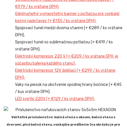
€979 / ks vrátane DPH).
Odnímateľný vymeniteľný banner s potlačou pre vonkajší
bočný nadstavec (+ €135 / ks vrátane DPH).
Spojovací tunel medzi dvoma stanmi (+ €289 / ks vrátane
DPH).
Spojovací tunel so sublimačnou potlačou (+ €419 / ks
vrátane DPH).
Elektrický kompresor 220 V (+ €209 / ks vrátane DPH, je
súčasťou balenia každého stanu).
Elektrický kompresor 12V dobíjací (+ €299 / ks vrátane
DPH).
Vaky na piesok na ukotvenie spodnej hrany bočnice (+ €45
/ kus vrátane DPH).
LED svetlo 220V (+ €129 / ks vrátane DPH).
Voliteľné príslušenstvo: bočná stena s oknom, bočná stena s
dverami, plná bočná stena, vonkajšie predĺženie (na obrázku je pre