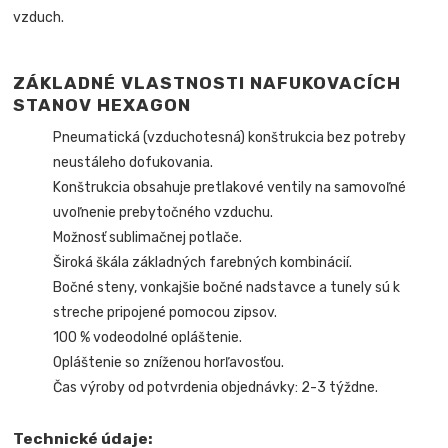
vzduch.
ZÁKLADNÉ VLASTNOSTI NAFUKOVACÍCH
STANOV HEXAGON
Pneumatická (vzduchotesná) konštrukcia bez potreby
neustáleho dofukovania.
Konštrukcia obsahuje pretlakové ventily na samovoľné
uvoľnenie prebytočného vzduchu.
Možnosť sublimačnej potlače.
Široká škála základných farebných kombinácií.
Bočné steny, vonkajšie bočné nadstavce a tunely sú k
streche pripojené pomocou zipsov.
100 % vodeodolné opláštenie.
Opláštenie so zníženou horľavosťou.
Čas výroby od potvrdenia objednávky: 2-3 týždne.
Technické údaje: