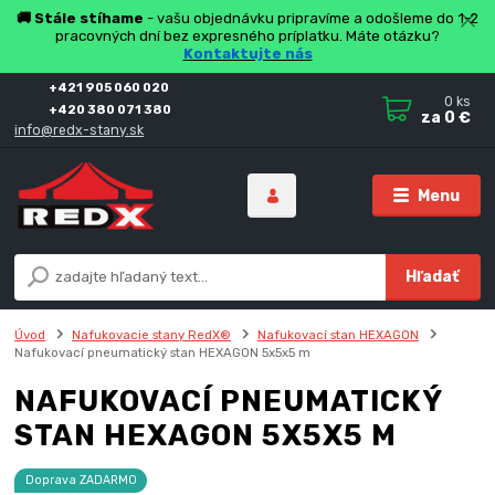
🚚 Stále stíhame
- vašu objednávku pripravíme a odošleme do 1-2
pracovných dní bez expresného príplatku. Máte otázku?
Kontaktujte nás
+421 905 060 020
0
ks
+420 380 071 380
za
0 €
info@redx-stany.sk
Menu
Hľadať
Úvod
Nafukovacie stany RedX®
Nafukovací stan HEXAGON
Nafukovací pneumatický stan HEXAGON 5x5x5 m
NAFUKOVACÍ PNEUMATICKÝ
STAN HEXAGON 5X5X5 M
Doprava ZADARMO