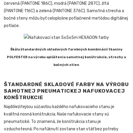
červená (PANTONE 186C), modrá (PANTONE 287C), žltá
(PANTONE 116C) a zelená (PANTONE 376C). Samotná strecha a
bočné steny môžu byť celoplošne potlačnené metódou digitálnej
potlače.
Škála štandardných skladových farebných kombinácií tkaniny
POLYESTER na výrobu opláštenia samotnej konštrukcie, strechy a
bočných stien
ŠTANDARDNÉ SKLADOVÉ FARBY NA VÝROBU
SAMOTNEJ PNEUMATICKEJ NAFUKOVACEJ
KONŠTRUKCIE
Najdôležitejšou súčasťou každého nafukovacieho stanu je
kvalitná nosná konštrukcia. Naše nafukovacie stany sú
pneumatické. To znamená, že konštrukcia stanu je
vzduchotesná. Po nafúknutí zostane stan stáť bez potreby