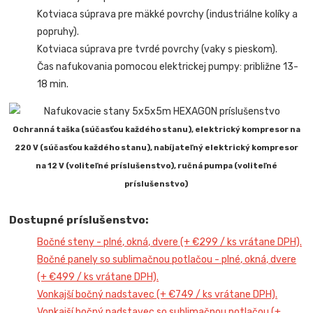
Kotviaca súprava pre mäkké povrchy (industriálne kolíky a
popruhy).
Kotviaca súprava pre tvrdé povrchy (vaky s pieskom).
Čas nafukovania pomocou elektrickej pumpy: približne 13-
18 min.
Ochranná taška (súčasťou každého stanu), elektrický kompresor na
220 V (súčasťou každého stanu), nabíjateľný elektrický kompresor
na 12 V (voliteľné príslušenstvo), ručná pumpa (voliteľné
príslušenstvo)
Dostupné príslušenstvo:
Bočné steny - plné, okná, dvere (+ €299 / ks vrátane DPH).
Bočné panely so sublimačnou potlačou - plné, okná, dvere
(+ €499 / ks vrátane DPH).
Vonkajší bočný nadstavec (+ €749 / ks vrátane DPH).
Vonkajší bočný nadstavec so sublimačnou potlačou (+