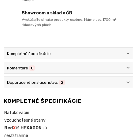
Showroom a sklad v ČB
Vyskúšajte si naše produkty osobne. Máme cez 1700 m²
skladových plôch.
Kompletné špecifikácie
Komentáre
0
Doporučené príslušenstvo:
2
KOMPLETNÉ ŠPECIFIKÁCIE
Nafukovacie
vzduchotesné stany
Red
X
® HEXAGON
sú
šesťstranné