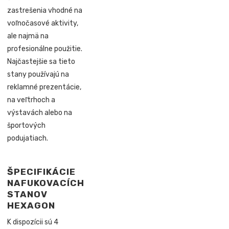
zastrešenia vhodné na
voľnočasové aktivity,
ale najmä na
profesionálne použitie.
Najčastejšie sa tieto
stany používajú na
reklamné prezentácie,
na veľtrhoch a
výstavách alebo na
športových
podujatiach.
ŠPECIFIKÁCIE
NAFUKOVACÍCH
STANOV
HEXAGON
K dispozícii sú 4