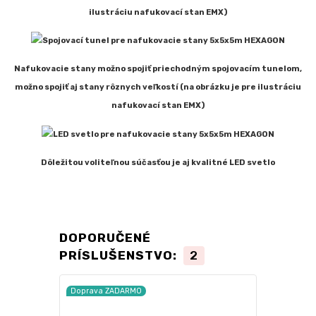
ilustráciu nafukovací stan EMX)
Nafukovacie stany možno spojiť priechodným spojovacím tunelom,
možno spojiť aj stany rôznych veľkostí (na obrázku je pre ilustráciu
nafukovací stan EMX)
Dôležitou
voliteľnou súčasťou je aj kvalitné LED svetlo
DOPORUČENÉ
PRÍSLUŠENSTVO:
2
Doprava ZADARMO