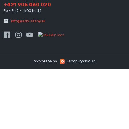
+421 905 060 020
Po - Pi (9 - 16.00 hod.)
info@redx-stany.sk
Vytvorené na
Eshop-rychlo.sk