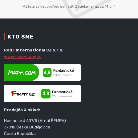
Môžete sa kedykoľvek odhlásiť. Zasielame raz za 14 dní.
KTO SME
Red
X
International CZ s.r.o.
www.redx-stany.sk
Predajňa & sklad:
Nemanická 437/5 (Areál ŘEMPA)
37010 České Budějovice
Česká Republika