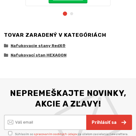
TOVAR ZARADENÝ V KATEGÓRIÁCH
Nafukovacie stany RedX®
Nafukovací stan HEXAGON
NEPREMEŠKAJTE NOVINKY,
AKCIE A ZĽAVY!
Prihlásiť sa
Súhlasím so
spracovaním osobných údajov
za účelom zasielania newslettera.