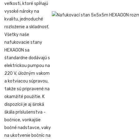
veľkosti, ktoré spĺňajú
vysoké nároky na
kvalitu, jednoduché
rozloženie a skladnosť.
Všetky naše
nafukovacie stany
HEXAGON sa
štandardne dodávajú s
elektrickou pumpou na
220 V, úložným vakom
a kotviacou súpravou,
takže sú pripravené na
okamžité použitie. K
dispozícii je aj široká
škála príslušenstva -
bočnice, vonkajšie
bočné nadstavce, vaky
na ukotvenie bočníc na