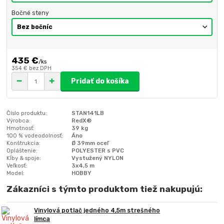
Bočné steny
435 €
/
ks
354 €
bez DPH
Pridať do košíka
Číslo produktu:
STAN141LB
Výrobca:
RedX®
Hmotnosť:
39 kg
100 % vodeodolnosť:
Áno
Konštrukcia:
Ø 39mm oceľ
Opláštenie:
POLYESTER s PVC
Kĺby & spoje:
Vystužený NYLON
Veľkosť:
3x4,5 m
Model:
HOBBY
Zákazníci s týmto produktom tiež nakupujú:
Vinylová potlač jedného 4,5m strešného
límca