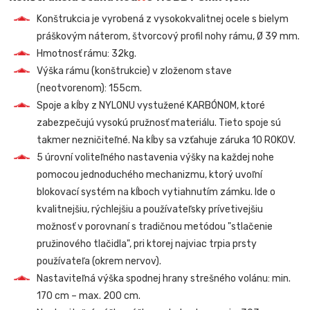
Konštrukcia je vyrobená z vysokokvalitnej ocele s bielym
práškovým náterom, štvorcový profil nohy rámu, Ø 39 mm.
Hmotnosť rámu: 32kg.
Výška rámu (konštrukcie) v zloženom stave
(neotvorenom): 155cm.
Spoje a kĺby z NYLONU vystužené KARBÓNOM, ktoré
zabezpečujú vysokú pružnosť materiálu. Tieto spoje sú
takmer nezničiteľné. Na kĺby sa vzťahuje záruka 10 ROKOV.
5 úrovní voliteľného nastavenia výšky na každej nohe
pomocou jednoduchého mechanizmu, ktorý uvoľní
blokovací systém na kĺboch vytiahnutím zámku. Ide o
kvalitnejšiu, rýchlejšiu a používateľsky prívetivejšiu
možnosť v porovnaní s tradičnou metódou "stlačenie
pružinového tlačidla", pri ktorej najviac trpia prsty
používateľa (okrem nervov).
Nastaviteľná výška spodnej hrany strešného volánu: min.
170 cm – max. 200 cm.