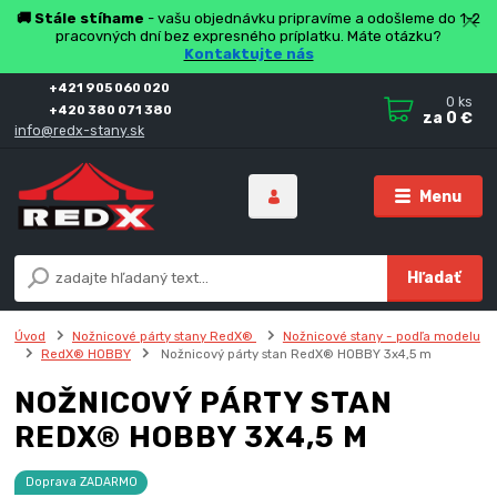
🚚 Stále stíhame
- vašu objednávku pripravíme a odošleme do 1-2
pracovných dní bez expresného príplatku. Máte otázku?
Kontaktujte nás
+421 905 060 020
0
ks
+420 380 071 380
za
0 €
info@redx-stany.sk
Menu
Hľadať
Úvod
Nožnicové párty stany RedX®
Nožnicové stany - podľa modelu
RedX® HOBBY
Nožnicový párty stan RedX® HOBBY 3x4,5 m
NOŽNICOVÝ PÁRTY STAN
REDX® HOBBY 3X4,5 M
Doprava ZADARMO