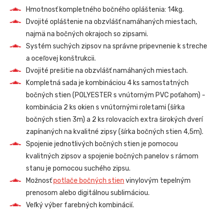
Hmotnosť kompletného bočného opláštenia: 14kg.
Dvojité opláštenie na obzvlášť namáhaných miestach,
najmä na bočných okrajoch so zipsami.
Systém suchých zipsov na správne pripevnenie k streche
a oceľovej konštrukcii.
Dvojité prešitie na obzvlášť namáhaných miestach.
Kompletná sada je kombináciou 4 ks samostatných
bočných stien (POLYESTER s vnútorným PVC poťahom) -
kombinácia 2 ks okien s vnútornými roletami
(šírka
bočných stien 3m)
a 2 ks rolovacích extra širokých dverí
zapínaných na kvalitné zipsy
(šírka bočných stien 4,5m)
.
Spojenie jednotlivých bočných stien je pomocou
kvalitných zipsov a spojenie bočných panelov s rámom
stanu je pomocou suchého zipsu.
Možnosť
potlače bočných stien
vinylovým tepelným
prenosom alebo digitálnou sublimáciou.
Veľký výber farebných kombinácií.