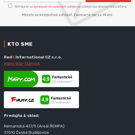
Súhlasím so
spracovaním osobných údajov
za účelom zasielania newslettera.
Môžete sa kedykoľvek odhlásiť. Zasielame raz za 14 dní.
KTO SME
Red
X
International CZ s.r.o.
www.redx-stany.sk
Predajňa & sklad:
Nemanická 437/5 (Areál ŘEMPA)
37010 České Budějovice