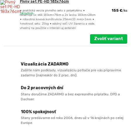
Pivný set PE-HD 183x76cm
• praktická verzia pivného setu z polyetylénu •
155 €
/
ks
Skladom
obsahuje 1x stôl 183cm×76cm a 2x lavicu 183cm×28cm
• robustná kovová konštrukcia 25mm(19 mm)×1mm •
hmotnosť setu: 29kg • odolný voči UV žiareniu a vode,
vhodný na použitie v interiéri aj exteriéri
Zvoliť variant
Vizualizácia ZADARMO
Zašlite nám podklady, vizualizáciu potlače pre vás pripravíme
zadarmo (najneskôr do 2 prac. dní).
Do 2 pracovných dní
Stany doručíme ZADARMO a bez expresného príplatku. DPD a
Dachser.
100% spokojnosť
Stany predávame od roku 2006, dnes už v 16 krajinách po celej
Európe.