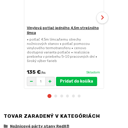
Vinylová potlač jedného 4,5m strešného
24kg ECO M
límca
nožnicové s
• potlač 4,5m límca/lemu strechy
• sada 2x ks
nožnicových stanov • potlač pomocou
stanov • hmo
vinylového termotransferu • cenovo
30x30x6 cm •
dostupná varianta potlače • realizácia
polymér • ma
prebieha v priebehu 5–10 pracovných dní •
ruda (magnet
široký výber farieb
pre väčšie z
135 €
75 €
Skladom
/
ks
/
ks
Pridať do košíka
TOVAR ZARADENÝ V KATEGÓRIÁCH
Nožnicové párty stany RedX®