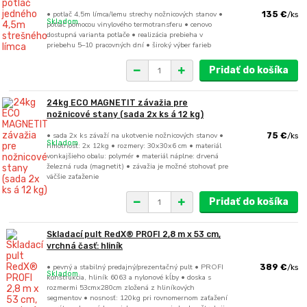
• potlač 4,5m límca/lemu strechy nožnicových stanov •
135 €
/
ks
Skladom
potlač pomocou vinylového termotransferu • cenovo
dostupná varianta potlače • realizácia prebieha v
priebehu 5–10 pracovných dní • široký výber farieb
Pridať do košíka
24kg ECO MAGNETIT závažia pre
nožnicové stany (sada 2x ks á 12 kg)
• sada 2x ks závaží na ukotvenie nožnicových stanov •
75 €
/
ks
Skladom
hmotnosť: 2x 12kg • rozmery: 30x30x6 cm • materiál
vonkajšieho obalu: polymér • materiál náplne: drvená
železná ruda (magnetit) • závažia je možné stohovať pre
väčšie zaťaženie
Pridať do košíka
Skladací pult RedX® PROFI 2,8 m x 53 cm,
vrchná časť: hliník
• pevný a stabilný predajný/prezentačný pult • PROFI
389 €
/
ks
Skladom
konštrukcia, hliník 6063 a nylonové kĺby • doska s
rozmermi 53cmx280cm zložená z hliníkových
segmentov • nosnosť: 120kg pri rovnomernom zaťažení