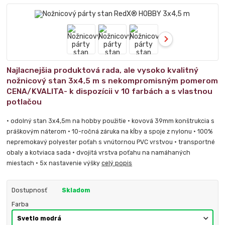
Najlacnejšia produktová rada, ale vysoko kvalitný
nožnicový stan 3x4,5 m s nekompromisným pomerom
CENA/KVALITA- k dispozícii v 10 farbách a s vlastnou
potlačou
• odolný stan 3x4,5m na hobby použitie • kovová 39mm konštrukcia s
práškovým náterom • 10-ročná záruka na kĺby a spoje z nylonu • 100%
nepremokavý polyester poťah s vnútornou PVC vrstvou • transportné
obaly a kotviaca sada • dvojitá vrstva poťahu na namáhaných
miestach • 5x nastavenie výšky
celý popis
Dostupnosť
Skladom
Farba