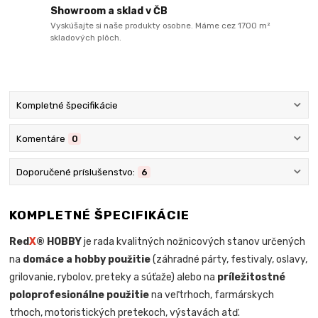
Showroom a sklad v ČB
Vyskúšajte si naše produkty osobne. Máme cez 1700 m²
skladových plôch.
Kompletné špecifikácie
Komentáre
0
Doporučené príslušenstvo:
6
KOMPLETNÉ ŠPECIFIKÁCIE
Red
X
® HOBBY
je rada kvalitných nožnicových stanov určených
na
domáce a hobby použitie
(záhradné párty, festivaly, oslavy,
grilovanie, rybolov, preteky a súťaže) alebo na
príležitostné
poloprofesionálne použitie
na veľtrhoch, farmárskych
trhoch, motoristických pretekoch, výstavách atď.