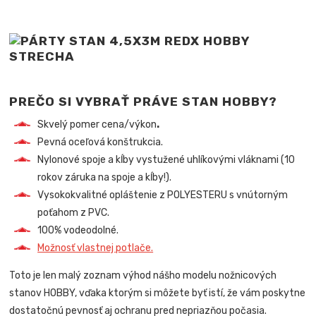
PREČO SI VYBRAŤ PRÁVE STAN HOBBY?
Skvelý pomer cena/výkon
.
Pevná oceľová konštrukcia.
Nylonové spoje a kĺby vystužené uhlíkovými vláknami (10
rokov záruka na spoje a kĺby!).
Vysokokvalitné opláštenie z POLYESTERU s vnútorným
poťahom z PVC.
100% vodeodolné.
Možnosť vlastnej potlače.
Toto je len malý zoznam výhod nášho modelu nožnicových
stanov HOBBY, vďaka ktorým si môžete byť istí, že vám poskytne
dostatočnú pevnosť aj ochranu pred nepriazňou počasia.