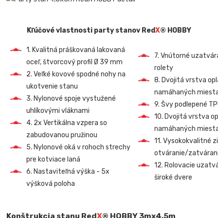
Kľúčové vlastnosti party stanov Red
X
® HOBBY
1. Kvalitná práškovaná lakovaná
7. Vnútorné uzatvá
oceľ, štvorcový profil Ø 39 mm
rolety
2. Veľké kovové spodné nohy na
8. Dvojitá vrstva op
ukotvenie stanu
namáhaných miest
3. Nylonové spoje vystužené
9. Švy podlepené T
uhlíkovými vláknami
10. Dvojitá vrstva o
4. 2x Vertikálna vzpera so
namáhaných miest
zabudovanou pružinou
11. Vysokokvalitné z
5. Nylonové oká v rohoch strechy
otváranie/zatvárani
pre kotviace laná
12. Rolovacie uzatv
6. Nastaviteľná výška - 5x
široké dvere
výšková poloha
Konštrukcia stanu Red
X
® HOBBY 3mx4,5m