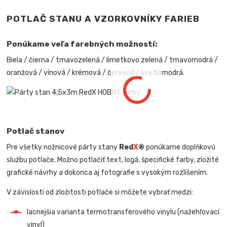
POTLAČ STANU A VZORKOVNÍKY FARIEB
Ponúkame veľa farebných možností:
Biela / čierna / tmavozelená / limetkovo zelená / tmavomodrá /
oranžová / vínová / krémová / červená / svetlomodrá.
Potlač stanov
Pre všetky nožnicové párty stany
Red
X
®
ponúkame doplňkovú
službu potlače. Možno potlačiť text, logá, špecifické farby, zložité
grafické návrhy a dokonca aj fotografie s vysokým rozlíšením.
V závislosti od zložitosti potlače si môžete vybrať medzi:
lacnejšia varianta termotransferového vinylu (nažehľovací
vinyl)