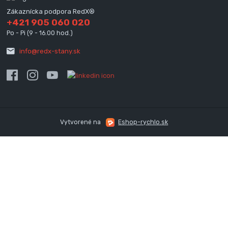
Zákaznícka podpora RedX®
+421 905 060 020
Po - Pi (9 - 16.00 hod.)
info@redx-stany.sk
Vytvorené na
Eshop-rychlo.sk