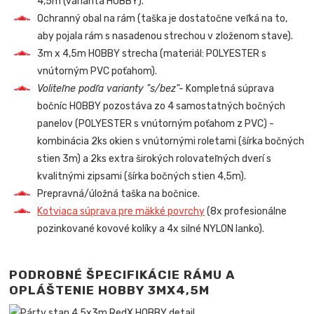
4,5m (varianta HOBBY).
Ochranný obal na rám (taška je dostatočne veľká na to,
aby pojala rám s nasadenou strechou v zloženom stave).
3m x 4,5m HOBBY strecha (materiál: POLYESTER s
vnútorným PVC poťahom).
Voliteľne podľa varianty "s/bez"-
Kompletná súprava
bočníc HOBBY pozostáva zo 4 samostatných bočných
panelov (POLYESTER s vnútorným poťahom z PVC) -
kombinácia 2ks okien s vnútornými roletami (šírka bočných
stien 3m) a 2ks extra širokých rolovateľných dverí s
kvalitnými zipsami (šírka bočných stien 4,5m).
Prepravná/úložná taška na bočnice.
Kotviaca súprava pre mäkké povrchy
(8x profesionálne
pozinkované kovové kolíky a 4x silné NYLON lanko).
PODROBNÉ ŠPECIFIKÁCIE RÁMU A
OPLÁŠTENIE HOBBY 3MX4,5
M