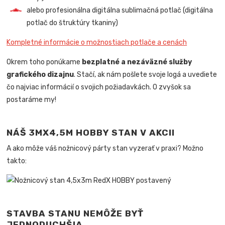
alebo profesionálna digitálna sublimačná potlač (digitálna
potlač do štruktúry tkaniny)
Kompletné informácie o možnostiach potlače a cenách
Okrem toho ponúkame
bezplatné a nezáväzné služby
grafického dizajnu
. Stačí, ak nám pošlete svoje logá a uvediete
čo najviac informácií o svojich požiadavkách. O zvyšok sa
postaráme my!
NÁŠ 3MX4,5M HOBBY STAN V AKCII
A ako môže váš nožnicový párty stan vyzerať v praxi? Možno
takto:
STAVBA STANU NEMÔŽE BYŤ
JEDNODUCHŠIA