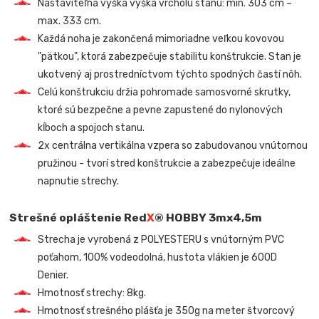
Nastaviteľná výška výška vrcholu stanu: min. 303 cm –
max. 333 cm.
Každá noha je zakončená mimoriadne veľkou kovovou
"pätkou", ktorá zabezpečuje stabilitu konštrukcie. Stan je
ukotvený aj prostredníctvom týchto spodných častí nôh.
Celú konštrukciu držia pohromade samosvorné skrutky,
ktoré sú bezpečne a pevne zapustené do nylonových
kĺboch a spojoch stanu.
2x centrálna vertikálna vzpera so zabudovanou vnútornou
pružinou - tvorí stred konštrukcie a zabezpečuje ideálne
napnutie strechy.
Strešné opláštenie Red
X
® HOBBY 3mx4,5m
Strecha je vyrobená z POLYESTERU s vnútorným PVC
poťahom, 100% vodeodolná, hustota vlákien je 600D
Denier.
Hmotnosť strechy: 8kg.
Hmotnosť strešného plášťa je 350g na meter štvorcový