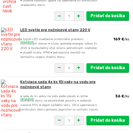
• vrátane kovových spojok na upevnenie ku konštrukcii
skladacieho stanu
Pridať do košíka
LED svetlo pre nožnicové stany 220 V
• trojité LED osvetlenie vnútorného priestoru
169 €
/
ks
Skladom
nožnicových stanov • nízka spotreba energie, výkon 3×
10W • nastaviteľný uhol sklonu jednotlivých svietidiel
• stupeň krytia: IP66 • jednoduchá montáž na
vertikálnu vzperu strechy stanu
Pridať do košíka
Kotviaca sada 4x ks 15l vaky na vodu pre
nožnicové stany
• sada 4x ks vakov na vodu alebo piesok • rýchle
36 €
/
ks
Skladom
ukotvenie stanu na akomkoľvek povrchu • materiál:
zvárané PVC • objem každého vaku: 15l • upevnenie k
konštrukcii stanu pomocou popruhov so suchými zipsmi
Pridať do košíka