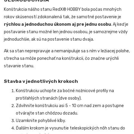
Konštrukcia nášho stanu RedX® HOBBY bola počas mnohých
rokov skúseností zdokonalená tak, že samotné postavenie je
rýchlou a jednoduchou úkonom aj pre jednu osobu
. Aj keď je
postavanie stanu možné len jednou osobou, je samozrejme vždy
jednoduchšie, ak sú na postavenie stanu dvaja.
Ak sa stan neprepravuje a nemanipuluje sa s ním v ležiacej polohe,
strecha sa môže ponechať na konštrukcii, čo značne urýchli
stavanie stanu.
Stavba v jednotlivých krokoch
Konštrukciu uchopte za bočné nožnicové profily na
protiľahlých stranách (dve osoby).
Zdvihnite konštrukciu asi 5 - 10 cm nad zem a postupne
otvárajte stan chôdzou dozadu.
Uzamknite pohyblivé kĺby.
Ďalším krokom je vysunutie teleskopických nôh stanu do