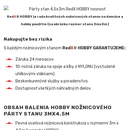
Red
X
® HOBBY je rada kvalitných nožnicových stanov na domáce a
hobby použitie (na obrázku rozmer stanu 3mx3m)
Nakupujte bez rizika
S každým nožnicovým stanom
Red
X
® HOBBY
GARANTUJEME:
Záruka 24 mesiacov.
10-ročná záruka na spoje a kĺby z NYLONU (vystužené
uhlíkovými vláknami).
Bezkonkurenčné služby a poradenstvo.
Dostupnosť všetkých náhradných dielov.
OBSAH BALENIA HOBBY NOŽNICOVÉHO
PÁRTY STANU 3MX4,5M
Pevná oceľová nožnicová konštrukcia s rozmermi 3m x