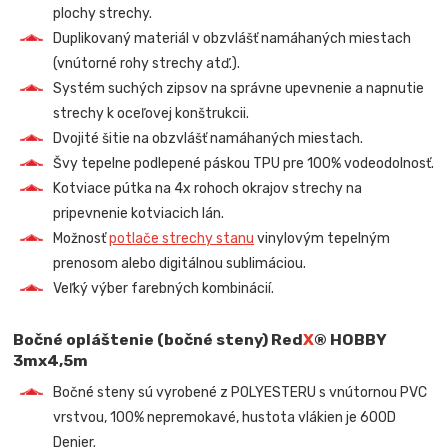
plochy strechy.
Duplikovaný materiál v obzvlášť namáhaných miestach
(vnútorné rohy strechy atď.).
Systém suchých zipsov na správne upevnenie a napnutie
strechy k oceľovej konštrukcii.
Dvojité šitie na obzvlášť namáhaných miestach.
Švy tepelne podlepené páskou TPU pre 100% vodeodolnosť.
Kotviace pútka na 4x rohoch okrajov strechy na
pripevnenie kotviacich lán.
Možnosť
potlače strechy stanu
vinylovým tepelným
prenosom alebo digitálnou sublimáciou.
Veľký výber farebných kombinácií.
Bočné opláštenie (bočné steny) Red
X
® HOBBY
3mx4,5m
Bočné steny sú vyrobené z POLYESTERU s vnútornou PVC
vrstvou, 100% nepremokavé, hustota vlákien je 600D
Denier.