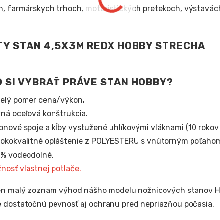
h, farmárskych trhoch, motoristických pretekoch, výstavác
 SI VYBRAŤ PRÁVE STAN HOBBY?
elý pomer cena/výkon
.
ná oceľová konštrukcia.
onové spoje a kĺby vystužené uhlíkovými vláknami (10 rokov z
okokvalitné opláštenie z POLYESTERU s vnútorným poťahom
% vodeodolné.
nosť vlastnej potlače.
len malý zoznam výhod nášho modelu nožnicových stanov HO
 dostatočnú pevnosť aj ochranu pred nepriazňou počasia.