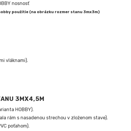
 hobby použitie (na obrázku rozmer stanu 3mx3m)
mi vláknami).
TANU 3MX4,5M
arianta HOBBY).
jala rám s nasadenou strechou v zloženom stave).
PVC poťahom).