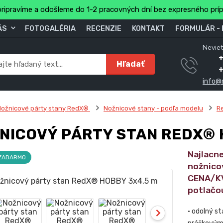
ripravíme a odošleme do 1-2 pracovných dní bez expresného prí
ÁS
FOTOGALÉRIA
RECENZIE
KONTAKT
FORMULÁR -
Neviet
Hľadať
info@
ožnicové párty stany RedX®
Nožnicové stany - podľa modelu
R
NICOVÝ PÁRTY STAN REDX® 
Najlacne
 ZADARMO
nožnico
CENA/KVA
potlačo
• odolný s