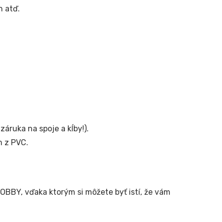
h atď.
áruka na spoje a kĺby!).
 z PVC.
BBY, vďaka ktorým si môžete byť istí, že vám