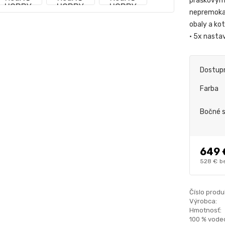
práškovým 
nepremokav
obaly a ko
• 5x nasta
Dostup
Farba
Bočné 
649 
528 €
b
Číslo produ
Výrobca:
Hmotnosť:
100 % vode