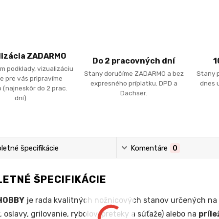
lizácia ZADARMO
Do 2 pracovných dní
1
m podklady, vizualizáciu
Stany doručíme ZADARMO a bez
Stany 
e pre vás pripravíme
expresného príplatku. DPD a
dnes u
 (najneskôr do 2 prac.
Dachser.
dní).
etné špecifikácie
Komentáre
0
ETNÉ ŠPECIFIKÁCIE
HOBBY
je rada kvalitných nožnicových stanov určených na
, oslavy, grilovanie, rybolov, preteky a súťaže) alebo na
príl