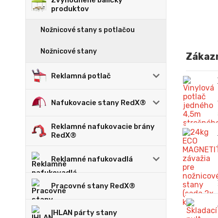
Zvýhodnené balíčky
produktov
Nožnicové stany s potlačou
Nožnicové stany
Zákazn
Reklamná potlač
Nafukovacie stany RedX®
Reklamné nafukovacie brány
RedX®
Reklamné nafukovadlá
Pracovné stany RedX®
IHLAN párty stany