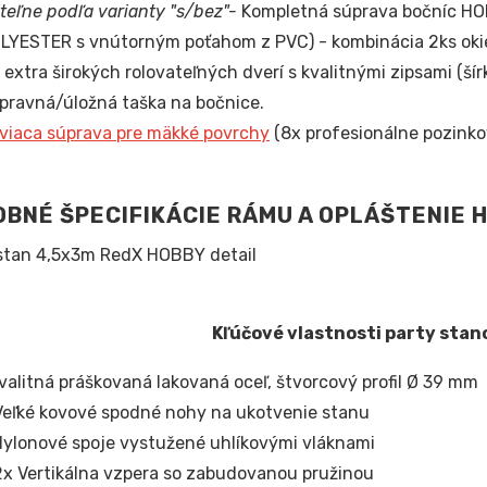
iteľne podľa varianty "s/bez"-
Kompletná súprava bočníc HO
LYESTER s vnútorným poťahom z PVC) - kombinácia 2ks okien
 extra širokých rolovateľných dverí s kvalitnými zipsami (ší
pravná/úložná taška na bočnice.
viaca súprava pre mäkké povrchy
(8x profesionálne pozinkov
BNÉ ŠPECIFIKÁCIE RÁMU A OPLÁŠTENIE 
Kľúčové vlastnosti party stan
Kvalitná práškovaná lakovaná oceľ, štvorcový profil Ø 39 mm
Veľké kovové spodné nohy na ukotvenie stanu
Nylonové spoje vystužené uhlíkovými vláknami
2x Vertikálna vzpera so zabudovanou pružinou