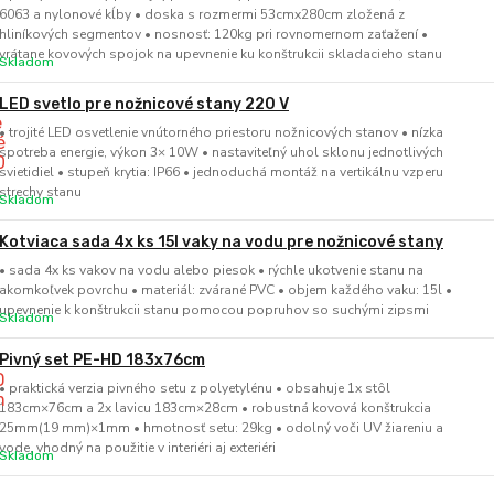
6063 a nylonové kĺby • doska s rozmermi 53cmx280cm zložená z
hliníkových segmentov • nosnosť: 120kg pri rovnomernom zaťažení •
vrátane kovových spojok na upevnenie ku konštrukcii skladacieho stanu
Skladom
LED svetlo pre nožnicové stany 220 V
• trojité LED osvetlenie vnútorného priestoru nožnicových stanov • nízka
spotreba energie, výkon 3× 10W • nastaviteľný uhol sklonu jednotlivých
svietidiel • stupeň krytia: IP66 • jednoduchá montáž na vertikálnu vzperu
strechy stanu
Skladom
Kotviaca sada 4x ks 15l vaky na vodu pre nožnicové stany
• sada 4x ks vakov na vodu alebo piesok • rýchle ukotvenie stanu na
akomkoľvek povrchu • materiál: zvárané PVC • objem každého vaku: 15l •
upevnenie k konštrukcii stanu pomocou popruhov so suchými zipsmi
Skladom
Pivný set PE-HD 183x76cm
• praktická verzia pivného setu z polyetylénu • obsahuje 1x stôl
183cm×76cm a 2x lavicu 183cm×28cm • robustná kovová konštrukcia
25mm(19 mm)×1mm • hmotnosť setu: 29kg • odolný voči UV žiareniu a
vode, vhodný na použitie v interiéri aj exteriéri
Skladom