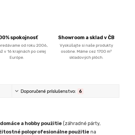
00% spokojnosť
Showroom a sklad v ČB
predávame od roku 2006,
Vyskúšajte si naše produkty
ž v 16 krajinách po celej
osobne. Máme cez 1700 m²
Európe.
skladových plôch.
Doporučené príslušenstvo:
6
domáce a hobby použitie
(záhradné párty,
ežitostné poloprofesionálne použitie
na