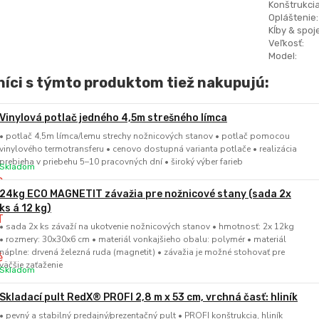
Konštrukcia
Opláštenie:
Kĺby & spoje
Veľkosť:
Model:
íci s týmto produktom tiež nakupujú:
Vinylová potlač jedného 4,5m strešného límca
• potlač 4,5m límca/lemu strechy nožnicových stanov • potlač pomocou
vinylového termotransferu • cenovo dostupná varianta potlače • realizácia
prebieha v priebehu 5–10 pracovných dní • široký výber farieb
Skladom
24kg ECO MAGNETIT závažia pre nožnicové stany (sada 2x
ks á 12 kg)
• sada 2x ks závaží na ukotvenie nožnicových stanov • hmotnosť: 2x 12kg
• rozmery: 30x30x6 cm • materiál vonkajšieho obalu: polymér • materiál
náplne: drvená železná ruda (magnetit) • závažia je možné stohovať pre
väčšie zaťaženie
Skladom
Skladací pult RedX® PROFI 2,8 m x 53 cm, vrchná časť: hliník
• pevný a stabilný predajný/prezentačný pult • PROFI konštrukcia, hliník