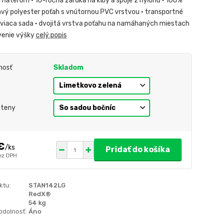
náterom • 10-ročná záruka na kĺby a spoje z nylonu • 100%
ý polyester poťah s vnútornou PVC vrstvou • transportné
tviaca sada • dvojitá vrstva poťahu na namáhaných miestach
venie výšky
celý popis
nosť
Skladom
steny
€
/
ks
Pridať do košíka
ez DPH
ktu:
STAN142LG
RedX®
54 kg
odolnosť:
Áno