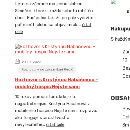
Leto na záhrade má jednu slabinu.
Slniečko, ktoré si každú sobotu robí, čo
R
chce. Buď pečie tak, že pri grile vydržíte
päť minút, alebo sa objaví mrak ...
čítať
Nakupuj
celé
S každý
Zár
10-
24.04.2026
Bez
Rozhovory so zákazníkmi RedX
Dos
Rozhovor s Kristýnou Habáňovou –
mobilný hospic Nejste sami
10 rokov pomoci tam, kde je to
OBSAH
najpotrebnejšie. Kristýna Habáňová z
Pev
mobilného hospicu Nejste sami rozpráva,
Och
ako funguje starostlivosť o
nevyliečiteľne...
čítať celé
3m 