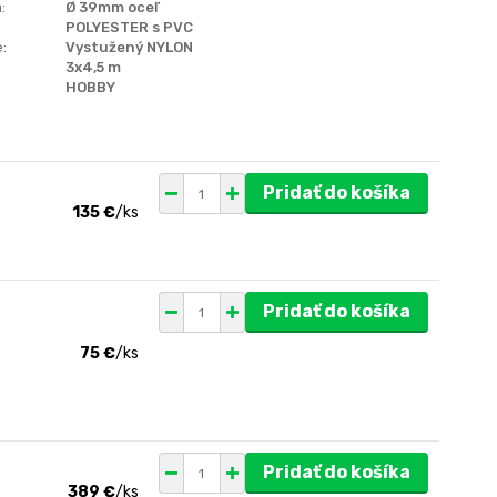
:
Ø 39mm oceľ
POLYESTER s PVC
:
Vystužený NYLON
3x4,5 m
HOBBY
Pridať do košíka
135 €
/
ks
Pridať do košíka
75 €
/
ks
Pridať do košíka
389 €
/
ks