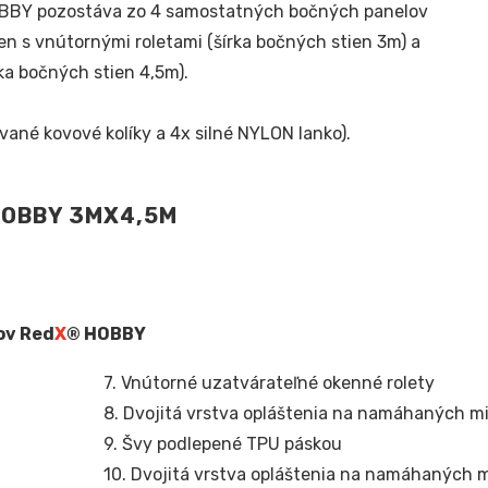
BBY pozostáva zo 4 samostatných bočných panelov
 s vnútornými roletami (šírka bočných stien 3m) a
rka bočných stien 4,5m).
ané kovové kolíky a 4x silné NYLON lanko).
HOBBY 3MX4,5
M
ov Red
X
® HOBBY
7. Vnútorné uzatvárateľné okenné rolety
8. Dvojitá vrstva opláštenia na namáhaných m
9. Švy podlepené TPU páskou
10. Dvojitá vrstva opláštenia na namáhaných 