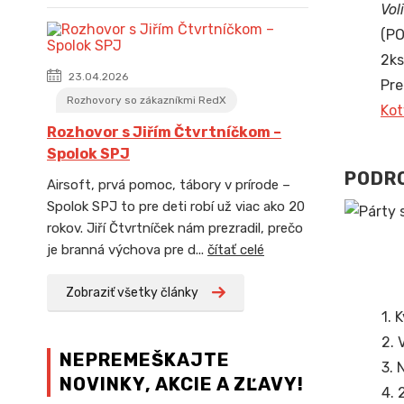
Vol
(PO
2ks
23.04.2026
Pre
Rozhovory so zákazníkmi RedX
Kot
Rozhovor s Jiřím Čtvrtníčkom –
Spolok SPJ
PODRO
Airsoft, prvá pomoc, tábory v prírode –
Spolok SPJ to pre deti robí už viac ako 20
rokov. Jiří Čtvrtníček nám prezradil, prečo
je branná výchova pre d...
čítať celé
Zobraziť všetky články
1. 
2. 
NEPREMEŠKAJTE
3. 
NOVINKY, AKCIE A ZĽAVY!
4. 