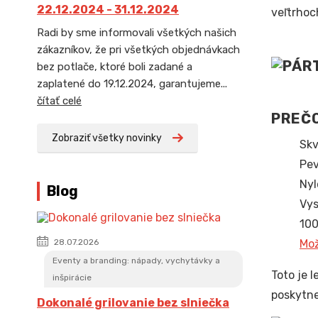
22.12.2024 - 31.12.2024
veľtrhoc
Radi by sme informovali všetkých našich
zákazníkov, že pri všetkých objednávkach
bez potlače, ktoré boli zadané a
zaplatené do 19.12.2024, garantujeme...
čítať celé
PREČO
Zobraziť všetky novinky
Skv
Pev
Nyl
Blog
Vys
100
Mož
28.07.2026
Eventy a branding: nápady, vychytávky a
Toto je 
inšpirácie
poskytne
Dokonalé grilovanie bez slniečka