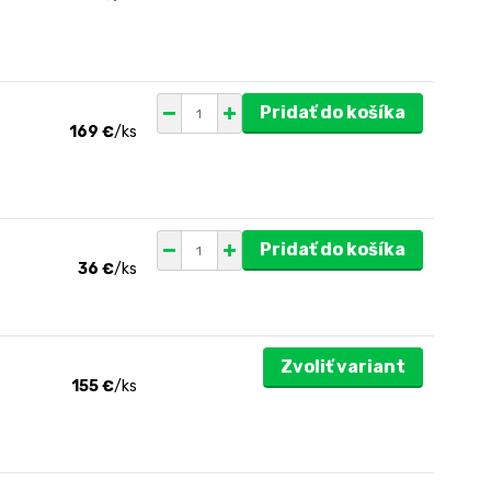
Pridať do košíka
169 €
/
ks
Pridať do košíka
36 €
/
ks
Zvoliť variant
155 €
/
ks