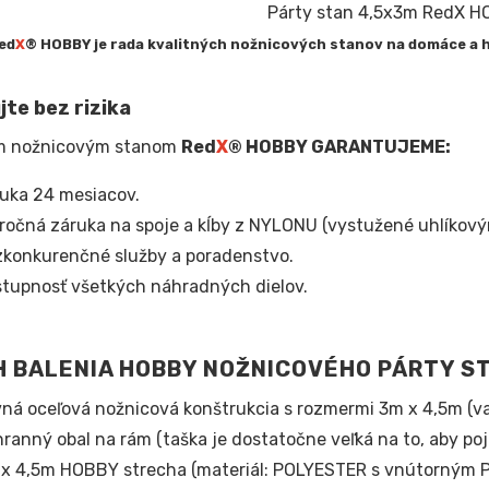
ed
X
® HOBBY je rada kvalitných nožnicových stanov na domáce a
te bez rizika
m nožnicovým stanom
Red
X
® HOBBY
GARANTUJEME:
uka 24 mesiacov.
ročná záruka na spoje a kĺby z NYLONU (vystužené uhlíkový
konkurenčné služby a poradenstvo.
tupnosť všetkých náhradných dielov.
 BALENIA HOBBY NOŽNICOVÉHO PÁRTY S
ná oceľová nožnicová konštrukcia s rozmermi 3m x 4,5m (v
ranný obal na rám (taška je dostatočne veľká na to, aby po
x 4,5m HOBBY strecha (materiál: POLYESTER s vnútorným 