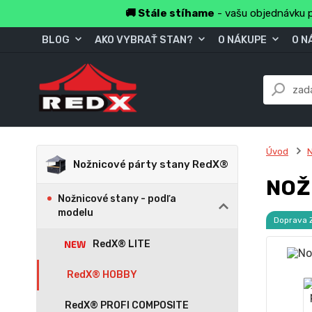
🚚 Stále stíhame
- vašu objednávku p
BLOG
AKO VYBRAŤ STAN?
O NÁKUPE
O N
Úvod
N
Nožnicové párty stany RedX®
NOŽ
Nožnicové stany - podľa
modelu
Doprava
RedX® LITE
RedX® HOBBY
RedX® PROFI COMPOSITE