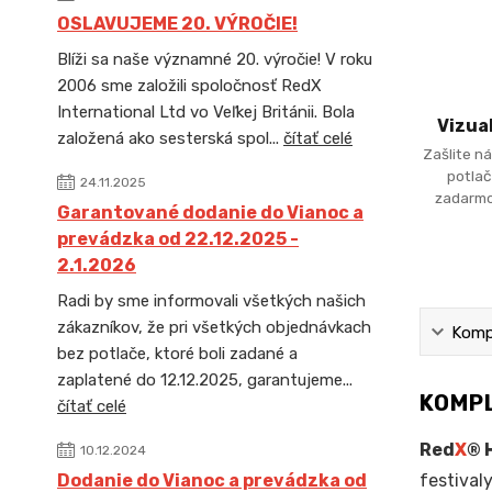
OSLAVUJEME 20. VÝROČIE!
Blíži sa naše významné 20. výročie! V roku
2006 sme založili spoločnosť RedX
International Ltd vo Veľkej Británii. Bola
Vizua
založená ako sesterská spol...
čítať celé
Zašlite ná
potlač
24.11.2025
zadarmo
Garantované dodanie do Vianoc a
prevádzka od 22.12.2025 -
2.1.2026
Radi by sme informovali všetkých našich
zákazníkov, že pri všetkých objednávkach
Kompl
bez potlače, ktoré boli zadané a
zaplatené do 12.12.2025, garantujeme...
KOMPL
čítať celé
Red
X
® 
10.12.2024
festivaly
Dodanie do Vianoc a prevádzka od