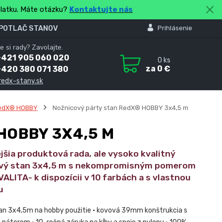
platku. Máte otázku?
Kontaktujte nás
 POTLAČ STANOV
Prihlásenie
e si rady? Zavolajte.
+421 905 060 020
0
ks
za
0 €
+420 380 071 380
redx-stany.sk
edX® HOBBY
Nožnicový párty stan RedX® HOBBY 3x4,5 m
HOBBY 3X4,5 M
jšia produktová rada, ale vysoko kvalitný
vý stan 3x4,5 m s nekompromisným pomerom
LITA- k dispozícii v 10 farbách a s vlastnou
u
tan 3x4,5m na hobby použitie • kovová 39mm konštrukcia s