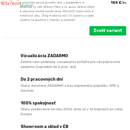
• praktická verzia pivného setu z polyetylénu •
155 €
/
ks
Skladom
obsahuje 1x stôl 183cm×76cm a 2x lavicu 183cm×28cm
• robustná kovová konštrukcia 25mm(19 mm)×1mm •
hmotnosť setu: 29kg • odolný voči UV žiareniu a vode,
vhodný na použitie v interiéri aj exteriéri
Zvoliť variant
Vizualizácia ZADARMO
Zašlite nám podklady, vizualizáciu potlače pre vás pripravíme
zadarmo (najneskôr do 2 prac. dní).
Do 2 pracovných dní
Stany doručíme ZADARMO a bez expresného príplatku. DPD a
Dachser.
100% spokojnosť
Stany predávame od roku 2006, dnes už v 16 krajinách po celej
Európe.
Showroom a sklad v ČB