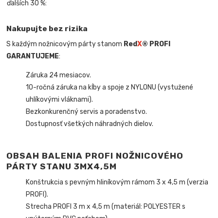
ďalších 30 %:
Nakupujte bez rizika
S každým nožnicovým párty stanom
Red
X
® PROFI
GARANTUJEME
:
Záruka 24 mesiacov.
10-ročná záruka na kĺby a spoje z NYLONU (vystužené
uhlíkovými vláknami).
Bezkonkurenčný servis a poradenstvo.
Dostupnosť všetkých náhradných dielov.
OBSAH BALENIA PROFI NOŽNICOVÉHO
PÁRTY STANU 3MX4,5M
Konštrukcia s pevným hliníkovým rámom 3 x 4,5 m (verzia
PROFI).
Strecha PROFI 3 m x 4,5 m (materiál: POLYESTER s