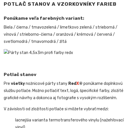
POTLAČ STANOV A VZORKOVNÍKY FARIEB
Ponúkame veľa farebných variant:
Biela / čierna / tmavozelená / limetkovo zelená / strieborná /
vínová / strieborno-čierna / oranžová / krémová / červená /
svetlomodrá / tmavomodrá / žltá
Potlač stanov
Pre
všetky
nožnicové párty stany
Red
X
®
ponúkame doplnkovú
službu potlače. Možno potlačiť text, logá, špecifické farby, zložité
grafické návrhy a dokonca aj fotografie s vysokým rozlíšením.
V závislosti od zložitosti potlače si môžete vybrať medzi:
lacnejšia varianta termotransferového vinylu (nažehľovací
vinyl)