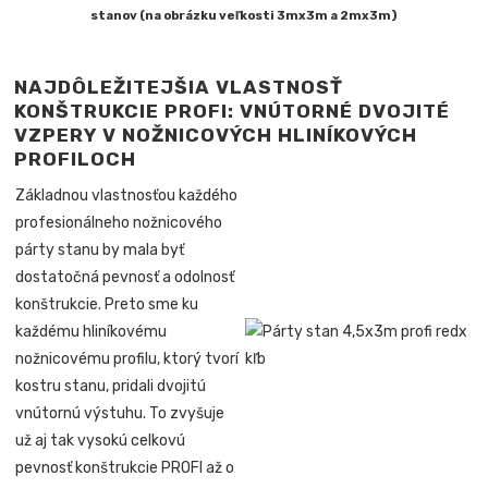
stanov (na obrázku veľkosti 3mx3m a 2mx3m)
NAJDÔLEŽITEJŠIA VLASTNOSŤ
KONŠTRUKCIE PROFI: VNÚTORNÉ DVOJITÉ
VZPERY V NOŽNICOVÝCH HLINÍKOVÝCH
PROFILOCH
Základnou vlastnosťou každého
profesionálneho nožnicového
párty stanu by mala byť
dostatočná pevnosť a odolnosť
konštrukcie. Preto sme ku
každému hliníkovému
nožnicovému profilu, ktorý tvorí
kostru stanu, pridali dvojitú
vnútornú výstuhu. To zvyšuje
už aj tak vysokú celkovú
pevnosť konštrukcie PROFI až o