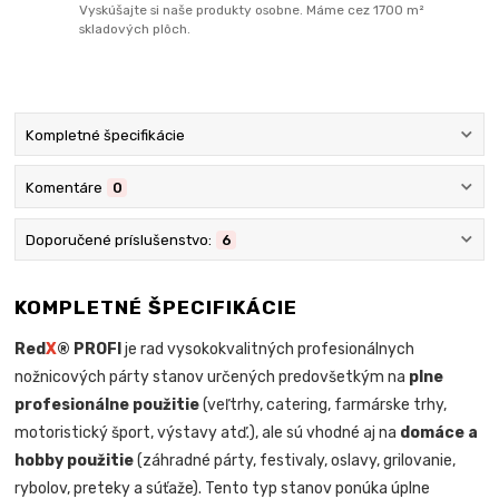
Vyskúšajte si naše produkty osobne. Máme cez 1700 m²
skladových plôch.
Kompletné špecifikácie
Komentáre
0
Doporučené príslušenstvo:
6
KOMPLETNÉ ŠPECIFIKÁCIE
Red
X
® PROFI
je rad vysokokvalitných profesionálnych
nožnicových párty stanov určených predovšetkým na
plne
profesionálne použitie
(veľtrhy, catering, farmárske trhy,
motoristický šport, výstavy atď.), ale sú vhodné aj na
domáce a
hobby použitie
(záhradné párty, festivaly, oslavy, grilovanie,
rybolov, preteky a súťaže). Tento typ stanov ponúka úplne