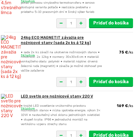
Skladom
potlač pomocou vinylového termotransferu • cenovo
dostupná varianta potlače • realizácia prebieha v
priebehu 5–10 pracovných dní • široký výber farieb
Pridať do košíka
24kg ECO MAGNETIT závažia pre
nožnicové stany (sada 2x ks á 12 kg)
• sada 2x ks závaží na ukotvenie nožnicových stanov •
75 €
/
ks
Skladom
hmotnosť: 2x 12kg • rozmery: 30x30x6 cm • materiál
vonkajšieho obalu: polymér • materiál náplne: drvená
železná ruda (magnetit) • závažia je možné stohovať pre
väčšie zaťaženie
Pridať do košíka
LED svetlo pre nožnicové stany 220 V
• trojité LED osvetlenie vnútorného priestoru
169 €
/
ks
Skladom
nožnicových stanov • nízka spotreba energie, výkon 3×
10W • nastaviteľný uhol sklonu jednotlivých svietidiel
• stupeň krytia: IP66 • jednoduchá montáž na
vertikálnu vzperu strechy stanu
Pridať do košíka