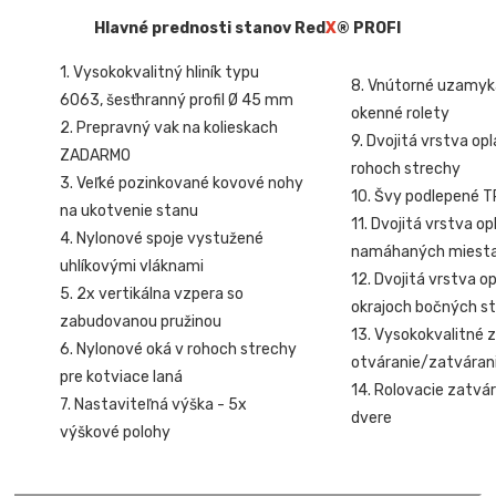
Hlavné prednosti stanov Red
X
® PROFI
1. Vysokokvalitný hliník typu
8. Vnútorné uzamyk
6063, šesťhranný profil Ø 45 mm
okenné rolety
2. Prepravný vak na kolieskach
9. Dvojitá vrstva op
ZADARMO
rohoch strechy
3. Veľké pozinkované kovové nohy
10. Švy podlepené 
na ukotvenie stanu
11. Dvojitá vrstva o
4. Nylonové spoje vystužené
namáhaných miest
uhlíkovými vláknami
12. Dvojitá vrstva o
5. 2x vertikálna vzpera so
okrajoch bočných st
zabudovanou pružinou
13. Vysokokvalitné z
6. Nylonové oká v rohoch strechy
otváranie/zatvárani
pre kotviace laná
14. Rolovacie zatvár
7. Nastaviteľná výška - 5x
dvere
výškové polohy