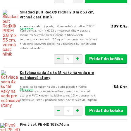
Skladací pult RedX® PROFI 2,8 m x 53 cm,
vrchná časť: hliník
• pevný a stabilný predajný/prezentačný pult • PROFI
389 €
/
ks
Skladom
konštrukcia, hliník 6063 a nylonové kĺby • doska s
rozmermi 53cmx280cm zložená z hliníkových
segmentov • nosnosť: 120kg pri rovnomernom zaťažení
• vrátane kovových spojok na upevnenie ku konštrukcii
skladacieho stanu
Pridať do košíka
Kotviaca sada 4x ks 15l vaky na vodu pre
nožnicové stany
• sada 4x ks vakov na vodu alebo piesok • rýchle
36 €
/
ks
Skladom
ukotvenie stanu na akomkoľvek povrchu • materiál:
zvárané PVC • objem každého vaku: 15l • upevnenie k
konštrukcii stanu pomocou popruhov so suchými zipsmi
Pridať do košíka
Pivný set PE-HD 183x76cm