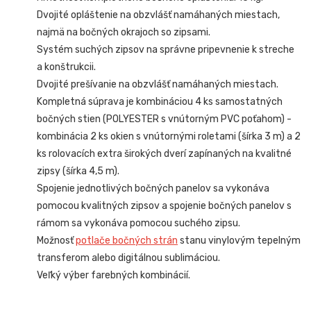
Dvojité opláštenie na obzvlášť namáhaných miestach,
najmä na bočných okrajoch so zipsami.
Systém suchých zipsov na správne pripevnenie k streche
a konštrukcii.
Dvojité prešívanie na obzvlášť namáhaných miestach.
Kompletná súprava je kombináciou 4 ks samostatných
bočných stien (POLYESTER s vnútorným PVC poťahom) -
kombinácia 2 ks okien s vnútornými roletami (šírka 3 m) a 2
ks rolovacích extra širokých dverí zapínaných na kvalitné
zipsy (šírka 4,5 m).
Spojenie jednotlivých bočných panelov sa vykonáva
pomocou kvalitných zipsov a spojenie bočných panelov s
rámom sa vykonáva pomocou suchého zipsu.
Možnosť
potlače bočných strán
stanu vinylovým tepelným
transferom alebo digitálnou sublimáciou.
Veľký výber farebných kombinácií.