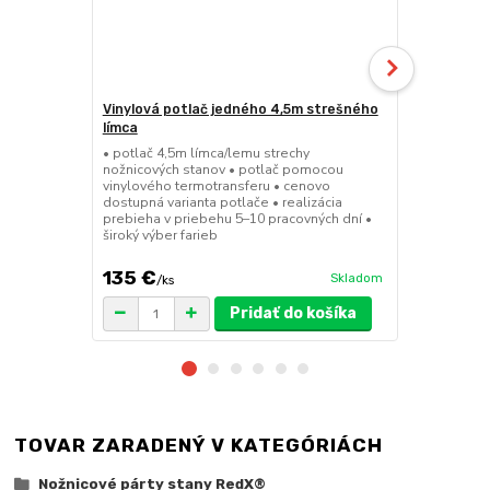
Vinylová potlač jedného 4,5m strešného
24kg ECO M
límca
nožnicové s
• potlač 4,5m límca/lemu strechy
• sada 2x ks
nožnicových stanov • potlač pomocou
stanov • hmo
vinylového termotransferu • cenovo
30x30x6 cm •
dostupná varianta potlače • realizácia
polymér • ma
prebieha v priebehu 5–10 pracovných dní •
ruda (magnet
široký výber farieb
pre väčšie z
135 €
75 €
Skladom
/
ks
/
ks
Pridať do košíka
TOVAR ZARADENÝ V KATEGÓRIÁCH
Nožnicové párty stany RedX®