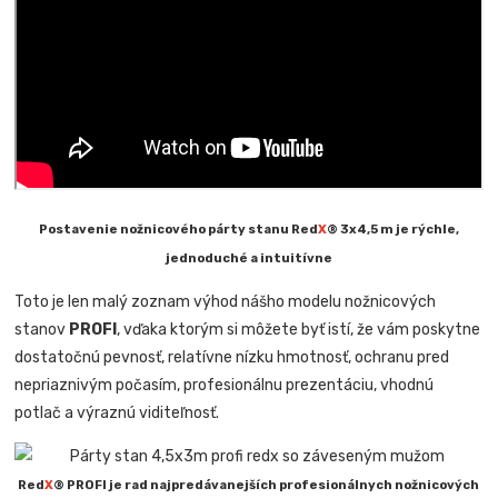
Postavenie nožnicového párty stanu Red
X
® 3x4,5 m je rýchle,
jednoduché a intuitívne
Toto je len malý zoznam výhod nášho modelu nožnicových
stanov
PROFI
, vďaka ktorým si môžete byť istí, že vám poskytne
dostatočnú pevnosť, relatívne nízku hmotnosť, ochranu pred
nepriaznivým počasím, profesionálnu prezentáciu, vhodnú
potlač a výraznú viditeľnosť.
Red
X
® PROFI je rad najpredávanejších profesionálnych nožnicových