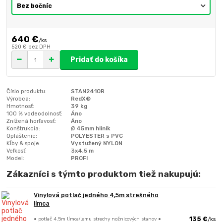
640 €
/
ks
520 €
bez DPH
Pridať do košíka
Číslo produktu:
STAN241OR
Výrobca:
RedX®
Hmotnosť:
39 kg
100 % vodeodolnosť:
Áno
Znížená horľavosť:
Áno
Konštrukcia:
Ø 45mm hliník
Opláštenie:
POLYESTER s PVC
Kĺby & spoje:
Vystužený NYLON
Veľkosť:
3x4,5 m
Model:
PROFI
Zákazníci s týmto produktom tiež nakupujú:
Vinylová potlač jedného 4,5m strešného
límca
• potlač 4,5m límca/lemu strechy nožnicových stanov •
135 €
/
ks