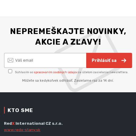
NEPREMEŠKAJTE NOVINKY,
AKCIE A ZĽAVY!
Prihlásiť sa
Súhlasím so
spracovaním osobných údajov
za účelom zasielania newslettera.
Môžete sa kedykoľvek odhlásiť. Zasielame raz za 14 dní.
KTO SME
Red
X
International CZ s.r.o.
www.redx-stany.sk