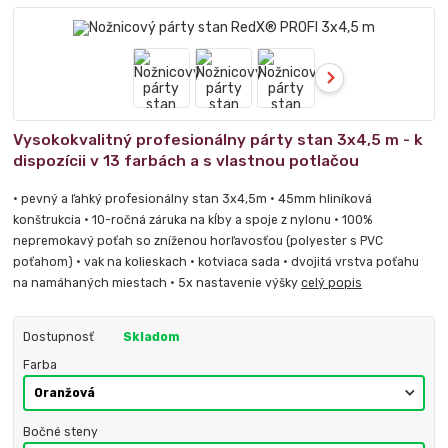
Vysokokvalitný profesionálny párty stan 3x4,5 m - k
dispozícii v 13 farbách a s vlastnou potlačou
• pevný a ľahký profesionálny stan 3x4,5m • 45mm hliníková
konštrukcia • 10-ročná záruka na kĺby a spoje z nylonu • 100%
nepremokavý poťah so zníženou horľavosťou (polyester s PVC
poťahom) • vak na kolieskach • kotviaca sada • dvojitá vrstva poťahu
na namáhaných miestach • 5x nastavenie výšky
celý popis
Dostupnosť
Skladom
Farba
Bočné steny