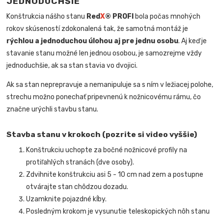
JEDNODUCHŠIE
Konštrukcia nášho stanu
Red
X
® PROFI
bola počas mnohých
rokov skúseností zdokonalená tak, že samotná montáž je
rýchlou a jednoduchou úlohou aj pre jednu osobu
. Aj keď je
stavanie stanu možné len jednou osobou, je samozrejme vždy
jednoduchšie, ak sa stan stavia vo dvojici.
Ak sa stan neprepravuje a nemanipuluje sa s ním v ležiacej polohe,
strechu možno ponechať pripevnenú k nožnicovému rámu, čo
značne urýchli stavbu stanu.
Stavba stanu v krokoch (pozrite si video vyššie)
Konštrukciu uchopte za bočné nožnicové profily na
protiľahlých stranách (dve osoby).
Zdvihnite konštrukciu asi 5 - 10 cm nad zem a postupne
otvárajte stan chôdzou dozadu.
Uzamknite pojazdné kĺby.
Posledným krokom je vysunutie teleskopických nôh stanu