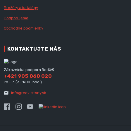
Brožúry a katalógy
Podporujeme
Obchodné podmienky
KONTAKTUJTE NÁS
Zákaznícka podpora RedX®
+421 905 060 020
Po - Pi (9 - 16.00 hod.)
info@redx-stany.sk