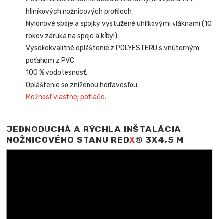
hliníkových nožnicových profiloch.
Nylonové spoje a spojky vystužené uhlíkovými vláknami (10
rokov záruka na spoje a kĺby!).
Vysokokvalitné opláštenie z POLYESTERU s vnútorným
poťahom z PVC.
100 % vodotesnosť.
Opláštenie so zníženou horľavosťou.
Možnosť vlastnej potlače.
JEDNODUCHÁ A RÝCHLA INŠTALÁCIA
NOŽNICOVÉHO STANU RED
X
® 3X4,5 M