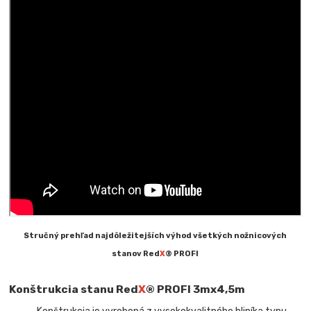
Stručný prehľad najdôležitejších výhod všetkých nožnicových
stanov Red
X
® PROFI
Konštrukcia stanu Red
X
® PROFI 3mx4,5m