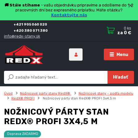
🚚 Stále stíhame
- vašu objednávku pripravíme a odošleme do 1-2
pracovných dní bez expresného príplatku. Máte otázku?
Kontaktujte nás
+421 905 060 020
0
ks
+420 380 071 380
za
0 €
info@redx-stany.sk
Menu
Hľadať
Úvod
Nožnicové párty stany RedX®
Nožnicové stany - podľa modelu
RedX® PROFI
Nožnicový párty stan RedX® PROFI 3x4,5 m
NOŽNICOVÝ PÁRTY STAN
REDX® PROFI 3X4,5 M
Doprava ZADARMO