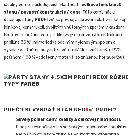
ideálny pomer nasledujúcich vlastností:
celková hmotnosť
stanu / pevnosť konštrukcie / cena
. Túto kombináciu
dosahujú stany
PROFI
vďaka pevnej a zároveň relatívne ľahkej
hliníkovej konštrukcii, dvojitým vnútorným vzperám v každom
hliníkovom nožnicovom profile (zvyšujú pevnosť konštrukcie o
približne 30 %), mimoriadne odolným nylonovým spojom a
vysokokvalitnému polyesterovému plášťu s vnútorným PVC
poťahom (100 % vodotesný materiál so zníženou horľavosťou).
PREČO SI VYBRAŤ STAN RED
X
® PROFI?
Skvelý pomer ceny, kvality a celkovej hmotnosti.
Plne profesionálny stan so širokými možnosťami použitia.
Pevná hliníková konštrukcia s vnútornými vzperami v