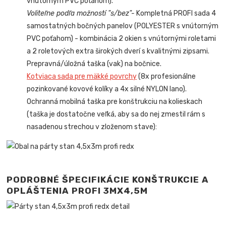
vnútorným PVC poťahom).
Voliteľne podľa možností "s/bez"-
Kompletná PROFI sada 4
samostatných bočných panelov (POLYESTER s vnútorným
PVC poťahom) - kombinácia 2 okien s vnútornými roletami
a 2 roletových extra širokých dverí s kvalitnými zipsami.
Prepravná/úložná taška (vak) na bočnice.
Kotviaca sada pre mäkké povrchy
(8x profesionálne
pozinkované kovové kolíky a 4x silné NYLON lano).
Ochranná mobilná taška pre konštrukciu na kolieskach
(taška je dostatočne veľká, aby sa do nej zmestil rám s
nasadenou strechou v zloženom stave):
PODROBNÉ ŠPECIFIKÁCIE KONŠTRUKCIE A
OPLÁŠTENIA PROFI 3MX4,5M