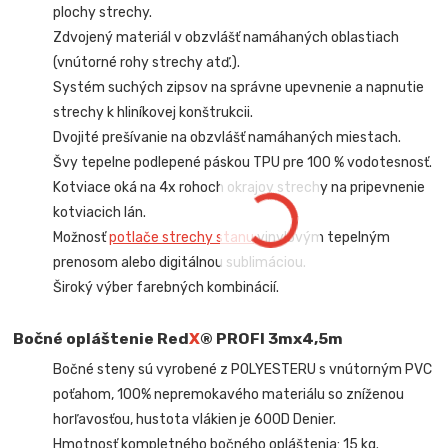
plochy strechy.
Zdvojený materiál v obzvlášť namáhaných oblastiach
(vnútorné rohy strechy atď.).
Systém suchých zipsov na správne upevnenie a napnutie
strechy k hliníkovej konštrukcii.
Dvojité prešívanie na obzvlášť namáhaných miestach.
Švy tepelne podlepené páskou TPU pre 100 % vodotesnosť.
Kotviace oká na 4x rohoch okrajov strechy na pripevnenie
kotviacich lán.
Možnosť
potlače strechy stanu
vinylovým tepelným
prenosom alebo digitálnou sublimáciou.
Široký výber farebných kombinácií.
Bočné opláštenie Red
X
® PROFI 3mx4,5m
Bočné steny sú vyrobené z POLYESTERU s vnútorným PVC
poťahom, 100% nepremokavého materiálu so zníženou
horľavosťou, hustota vlákien je 600D Denier.
Hmotnosť kompletného bočného opláštenia: 15 kg.