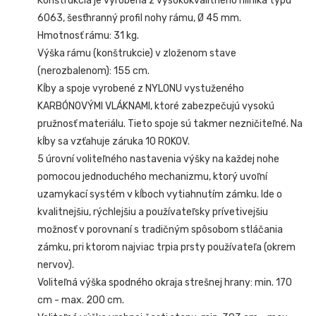
Konštrukcia je vyrobená z vysokokvalitného hliníka typu
6063, šesťhranný profil nohy rámu, Ø 45 mm.
Hmotnosť rámu: 31 kg.
Výška rámu (konštrukcie) v zloženom stave
(nerozbalenom): 155 cm.
Kĺby a spoje vyrobené z NYLONU vystuženého
KARBÓNOVÝMI VLÁKNAMI, ktoré zabezpečujú vysokú
pružnosť materiálu. Tieto spoje sú takmer nezničiteľné. Na
kĺby sa vzťahuje záruka 10 ROKOV.
5 úrovní voliteľného nastavenia výšky na každej nohe
pomocou jednoduchého mechanizmu, ktorý uvoľní
uzamykací systém v kĺboch vytiahnutím zámku. Ide o
kvalitnejšiu, rýchlejšiu a používateľsky prívetivejšiu
možnosť v porovnaní s tradičným spôsobom stláčania
zámku, pri ktorom najviac trpia prsty používateľa (okrem
nervov).
Voliteľná výška spodného okraja strešnej hrany: min. 170
cm - max. 200 cm.