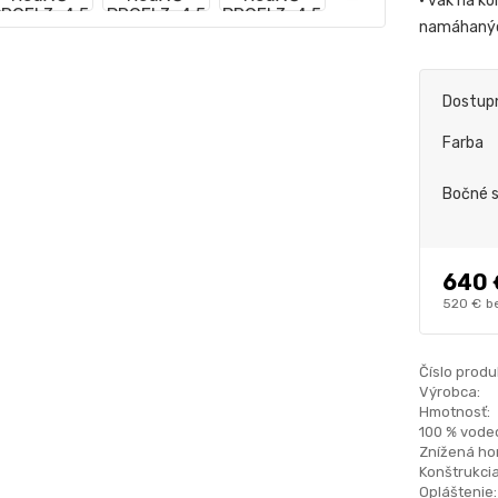
• vak na ko
namáhanýc
Dostup
Farba
Bočné 
640 
520 €
b
Číslo produ
Výrobca:
Hmotnosť:
100 % vode
Znížená hor
Konštrukcia
Opláštenie: