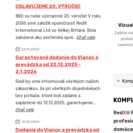
OSLAVUJEME 20. VÝROČIE!
Blíži sa naše významné 20. výročie! V roku
2006 sme založili spoločnosť RedX
Vizua
International Ltd vo Veľkej Británii. Bola
Zašlite ná
založená ako sesterská spol...
čítať celé
potlač
zadarmo
24.11.2025
Garantované dodanie do Vianoc a
prevádzka od 22.12.2025 -
2.1.2026
Kompl
Radi by sme informovali všetkých našich
zákazníkov, že pri všetkých objednávkach
bez potlače, ktoré boli zadané a
KOMPL
zaplatené do 12.12.2025, garantujeme...
čítať celé
Red
X
® 
profesi
10.12.2024
domáce 
Dodanie do Vianoc a prevádzka od