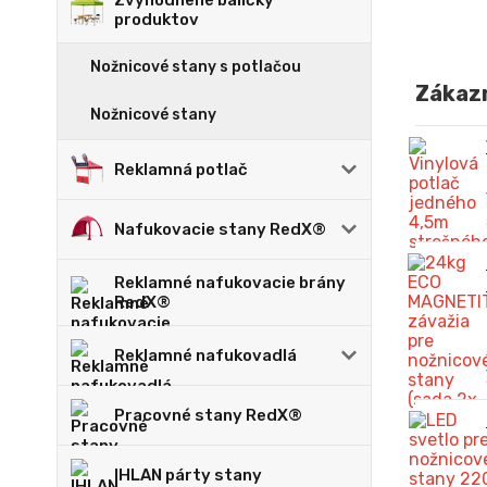
Zvýhodnené balíčky
produktov
Nožnicové stany s potlačou
Zákazn
Nožnicové stany
Reklamná potlač
Nafukovacie stany RedX®
Reklamné nafukovacie brány
RedX®
Reklamné nafukovadlá
Pracovné stany RedX®
IHLAN párty stany