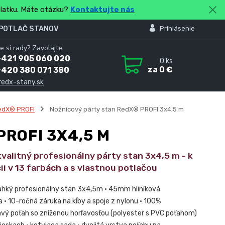
platku. Máte otázku?
Kontaktujte nás
 POTLAČ STANOV
Prihlásenie
e si rady? Zavolajte.
+421 905 060 020
0
ks
za
0 €
+420 380 071 380
redx-stany.sk
edX® PROFI
Nožnicový párty stan RedX® PROFI 3x4,5 m
ROFI 3X4,5 M
valitný profesionálny párty stan 3x4,5 m - k
ii v 13 farbách a s vlastnou potlačou
ľahký profesionálny stan 3x4,5m • 45mm hliníková
 • 10-ročná záruka na kĺby a spoje z nylonu • 100%
ý poťah so zníženou horľavosťou (polyester s PVC poťahom)