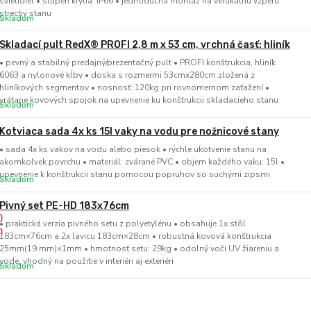
svietidiel • stupeň krytia: IP66 • jednoduchá montáž na vertikálnu vzperu
strechy stanu
Skladom
Skladací pult RedX® PROFI 2,8 m x 53 cm, vrchná časť: hliník
• pevný a stabilný predajný/prezentačný pult • PROFI konštrukcia, hliník
6063 a nylonové kĺby • doska s rozmermi 53cmx280cm zložená z
hliníkových segmentov • nosnosť: 120kg pri rovnomernom zaťažení •
vrátane kovových spojok na upevnenie ku konštrukcii skladacieho stanu
Skladom
Kotviaca sada 4x ks 15l vaky na vodu pre nožnicové stany
• sada 4x ks vakov na vodu alebo piesok • rýchle ukotvenie stanu na
akomkoľvek povrchu • materiál: zvárané PVC • objem každého vaku: 15l •
upevnenie k konštrukcii stanu pomocou popruhov so suchými zipsmi
Skladom
Pivný set PE-HD 183x76cm
• praktická verzia pivného setu z polyetylénu • obsahuje 1x stôl
183cm×76cm a 2x lavicu 183cm×28cm • robustná kovová konštrukcia
25mm(19 mm)×1mm • hmotnosť setu: 29kg • odolný voči UV žiareniu a
vode, vhodný na použitie v interiéri aj exteriéri
Skladom