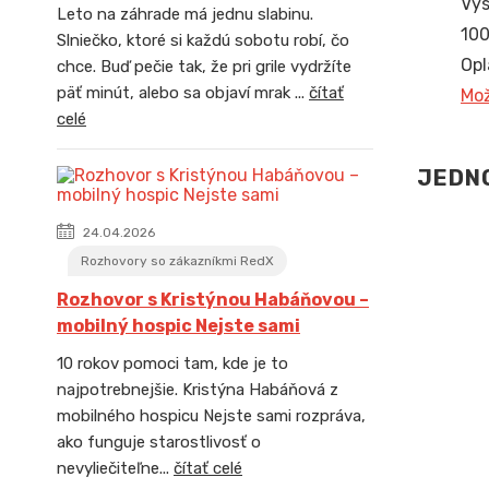
Vys
Leto na záhrade má jednu slabinu.
100
Slniečko, ktoré si každú sobotu robí, čo
Opl
chce. Buď pečie tak, že pri grile vydržíte
päť minút, alebo sa objaví mrak ...
čítať
Mož
celé
JEDNO
24.04.2026
Rozhovory so zákazníkmi RedX
Rozhovor s Kristýnou Habáňovou –
mobilný hospic Nejste sami
10 rokov pomoci tam, kde je to
najpotrebnejšie. Kristýna Habáňová z
mobilného hospicu Nejste sami rozpráva,
ako funguje starostlivosť o
nevyliečiteľne...
čítať celé