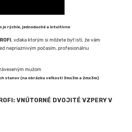
 je rýchle, jednoduché a intuitívne
ROFI
, vďaka ktorým si môžete byť istí, že vám
red nepriaznivým počasím, profesionálnu
ých stanov (na obrázku veľkosti 3mx3m a 2mx3m)
OFI: VNÚTORNÉ DVOJITÉ VZPERY V