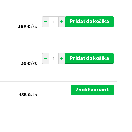
Pridať do košíka
389 €
/
ks
Pridať do košíka
36 €
/
ks
Zvoliť variant
155 €
/
ks