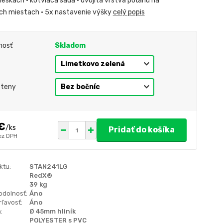
lieskach • kotviaca sada • dvojitá vrstva poťahu na
h miestach • 5x nastavenie výšky
celý popis
nosť
Skladom
steny
€
/
ks
Pridať do košíka
ez DPH
ktu:
STAN241LG
RedX®
39 kg
odolnosť:
Áno
ľavosť:
Áno
:
Ø 45mm hliník
POLYESTER s PVC