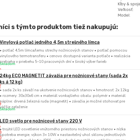
Kĺby & spoje
Veľkosť:
Model:
íci s týmto produktom tiež nakupujú:
Vinylová potlač jedného 4,5m strešného límca
• potlač 4,5m límca/lemu strechy nožnicových stanov • potlač pomocou
vinylového termotransferu • cenovo dostupná varianta potlače • realizácia
prebieha v priebehu 5–10 pracovných dní • široký výber farieb
Skladom
24kg ECO MAGNETIT závažia pre nožnicové stany (sada 2x
ks á 12 kg)
• sada 2x ks závaží na ukotvenie nožnicových stanov • hmotnosť: 2x 12kg
• rozmery: 30x30x6 cm • materiál vonkajšieho obalu: polymér • materiál
náplne: drvená železná ruda (magnetit) • závažia je možné stohovať pre
väčšie zaťaženie
Skladom
LED svetlo pre nožnicové stany 220 V
• trojité LED osvetlenie vnútorného priestoru nožnicových stanov • nízka
spotreba energie, výkon 3× 10W • nastaviteľný uhol sklonu jednotlivých