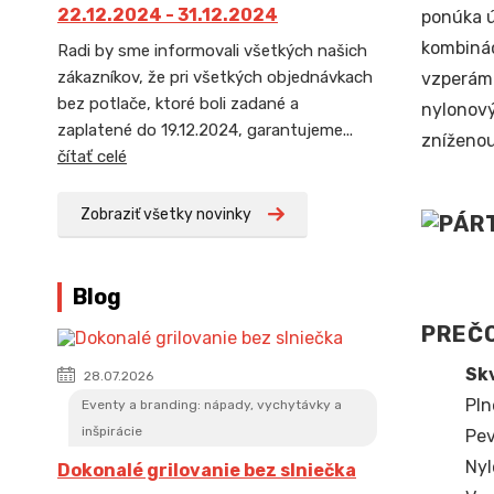
22.12.2024 - 31.12.2024
ponúka ú
kombiná
Radi by sme informovali všetkých našich
zákazníkov, že pri všetkých objednávkach
vzperám 
bez potlače, ktoré boli zadané a
nylonový
zaplatené do 19.12.2024, garantujeme...
zníženou
čítať celé
Zobraziť všetky novinky
Blog
PREČO
Skv
28.07.2026
Pln
Eventy a branding: nápady, vychytávky a
inšpirácie
Pev
Nyl
Dokonalé grilovanie bez slniečka