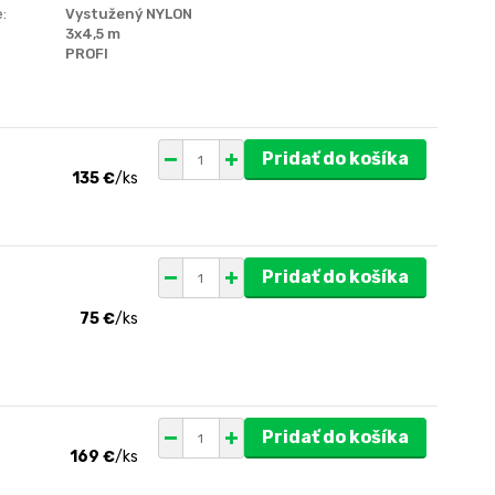
:
Vystužený NYLON
3x4,5 m
PROFI
Pridať do košíka
135 €
/
ks
Pridať do košíka
75 €
/
ks
Pridať do košíka
169 €
/
ks