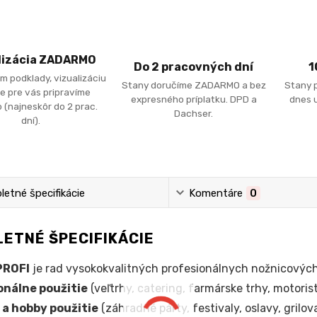
lizácia ZADARMO
Do 2 pracovných dní
1
m podklady, vizualizáciu
Stany doručíme ZADARMO a bez
Stany 
e pre vás pripravíme
expresného príplatku. DPD a
dnes u
 (najneskôr do 2 prac.
Dachser.
dní).
etné špecifikácie
Komentáre
0
ETNÉ ŠPECIFIKÁCIE
PROFI
je rad vysokokvalitných profesionálnych nožnicový
onálne použitie
(veľtrhy, catering, farmárske trhy, motorist
a hobby použitie
(záhradné párty, festivaly, oslavy, grilov