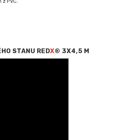
 z PVC.
ÉHO STANU RED
X
® 3X4,5 M