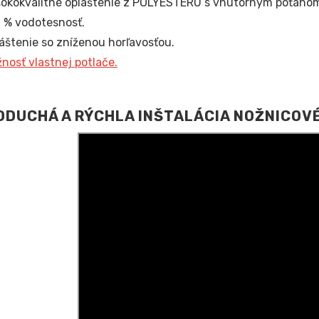
okokvalitné opláštenie z POLYESTERU s vnútorným poťahom
 % vodotesnosť.
áštenie so zníženou horľavosťou.
nosť vlastnej potlače.
DUCHÁ A RÝCHLA INŠTALÁCIA NOŽNICOV