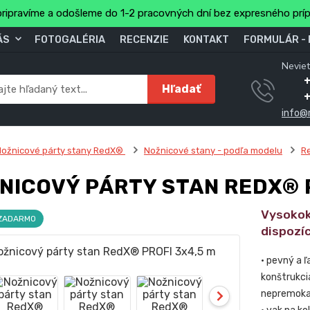
ripravíme a odošleme do 1-2 pracovných dní bez expresného prí
ÁS
FOTOGALÉRIA
RECENZIE
KONTAKT
FORMULÁR -
Neviet
Hľadať
info@
ožnicové párty stany RedX®
Nožnicové stany - podľa modelu
R
NICOVÝ PÁRTY STAN REDX® P
Vysokok
 ZADARMO
dispozíc
• pevný a 
konštrukcia
nepremokav