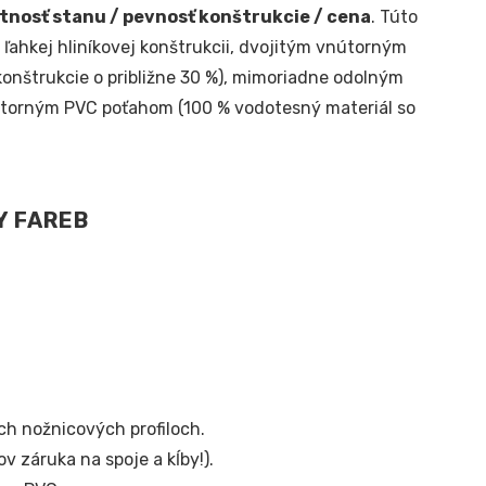
tnosť stanu / pevnosť konštrukcie / cena
. Túto
ľahkej hliníkovej konštrukcii, dvojitým vnútorným
onštrukcie o približne 30 %), mimoriadne odolným
torným PVC poťahom (100 % vodotesný materiál so
ch nožnicových profiloch.
v záruka na spoje a kĺby!).