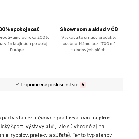
00% spokojnosť
Showroom a sklad v ČB
predávame od roku 2006,
Vyskúšajte si naše produkty
ž v 16 krajinách po celej
osobne. Máme cez 1700 m²
Európe.
skladových plôch.
Doporučené príslušenstvo:
6
ch párty stanov určených predovšetkým na
plne
ický šport, výstavy atď.), ale sú vhodné aj na
anie, rybolov, preteky a súťaže). Tento typ stanov