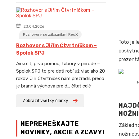
23.04.2026
Rozhovory so zákazníkmi RedX
Toto je 
Rozhovor s Jiřím Čtvrtníčkom –
poskytne
Spolok SPJ
prezentá
Airsoft, prvá pomoc, tábory v prírode –
Spolok SPJ to pre deti robí už viac ako 20
rokov. Jiří Čtvrtníček nám prezradil, prečo
je branná výchova pre d...
čítať celé
Zobraziť všetky články
NAJDÔ
NOŽNI
NEPREMEŠKAJTE
Základn
NOVINKY, AKCIE A ZĽAVY!
nožnicov