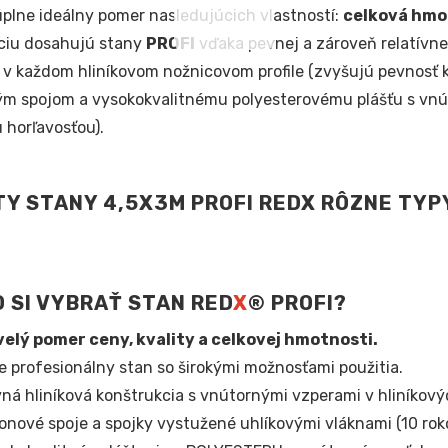
plne ideálny pomer nasledujúcich vlastností:
celková hmo
ciu dosahujú stany
PROFI
vďaka pevnej a zároveň relatívne 
v každom hliníkovom nožnicovom profile (zvyšujú pevnosť k
m spojom a vysokokvalitnému polyesterovému plášťu s vnú
 horľavosťou).
 SI VYBRAŤ STAN RED
X
® PROFI?
elý pomer ceny, kvality a celkovej hmotnosti.
e profesionálny stan so širokými možnosťami použitia.
ná hliníková konštrukcia s vnútornými vzperami v hliníkový
onové spoje a spojky vystužené uhlíkovými vláknami (10 roko