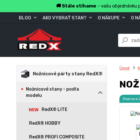
🚚 Stále stíhame
- vašu objednávku p
BLOG
AKO VYBRAŤ STAN?
O NÁKUPE
O N
Úvod
N
Nožnicové párty stany RedX®
NOŽ
Nožnicové stany - podľa
modelu
Doprava
RedX® LITE
RedX® HOBBY
RedX® PROFI COMPOSITE