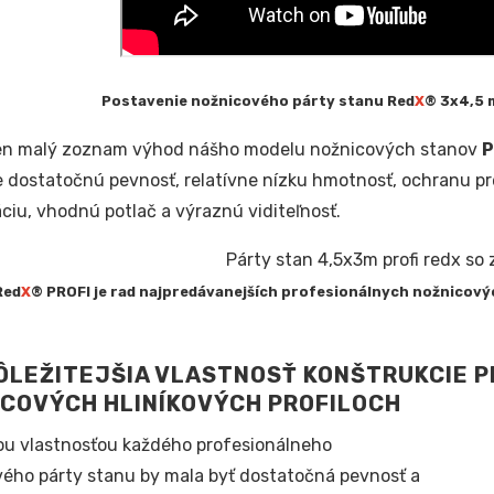
Postavenie nožnicového párty stanu Red
X
® 3x4,5 m
len malý zoznam výhod nášho modelu nožnicových stanov
P
 dostatočnú pevnosť, relatívne nízku hmotnosť, ochranu p
ciu, vhodnú potlač a výraznú viditeľnosť.
Red
X
® PROFI je rad najpredávanejších profesionálnych nožnicov
LEŽITEJŠIA VLASTNOSŤ KONŠTRUKCIE PR
COVÝCH HLINÍKOVÝCH PROFILOCH
ou vlastnosťou každého profesionálneho
ého párty stanu by mala byť dostatočná pevnosť a