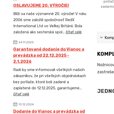
potlač
OSLAVUJEME 20. VÝROČIE!
zadarmo
Blíži sa naše významné 20. výročie! V roku
2006 sme založili spoločnosť RedX
International Ltd vo Veľkej Británii. Bola
založená ako sesterská spol...
čítať celé
Kompl
24.11.2025
Garantované dodanie do Vianoc a
KOMPL
prevádzka od 22.12.2025 -
2.1.2026
Nožnicov
Radi by sme informovali všetkých našich
zastreše
zákazníkov, že pri všetkých objednávkach
bez potlače, ktoré boli zadané a
zaplatené do 12.12.2025, garantujeme...
JEDNO
čítať celé
10.12.2024
Dodanie do Vianoc a prevádzka od