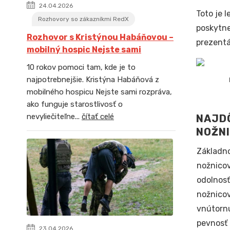
24.04.2026
Toto je 
Rozhovory so zákazníkmi RedX
poskytne
Rozhovor s Kristýnou Habáňovou –
prezentá
mobilný hospic Nejste sami
10 rokov pomoci tam, kde je to
najpotrebnejšie. Kristýna Habáňová z
mobilného hospicu Nejste sami rozpráva,
ako funguje starostlivosť o
nevyliečiteľne...
čítať celé
NAJDÔ
NOŽNI
Základn
nožnicov
odolnosť
nožnicov
vnútornú
pevnosť 
23.04.2026