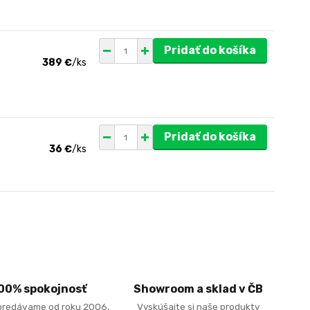
Pridať do košíka
389 €
/
ks
Pridať do košíka
36 €
/
ks
00% spokojnosť
Showroom a sklad v ČB
predávame od roku 2006,
Vyskúšajte si naše produkty