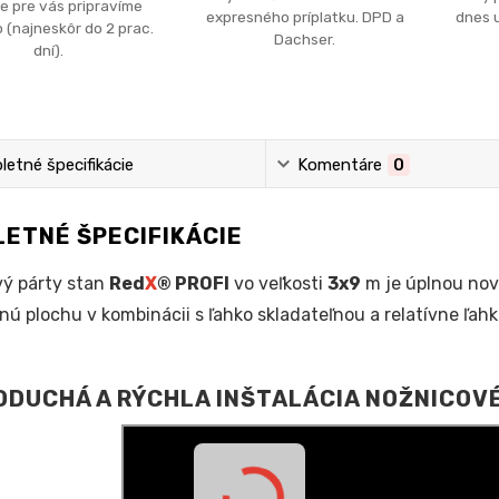
e pre vás pripravíme
expresného príplatku. DPD a
dnes u
 (najneskôr do 2 prac.
Dachser.
dní).
etné špecifikácie
Komentáre
0
ETNÉ ŠPECIFIKÁCIE
ý párty stan
Red
X
® PROFI
vo veľkosti
3x9
m je úplnou nov
nú plochu v kombinácii s ľahko skladateľnou a relatívne ľah
DUCHÁ A RÝCHLA INŠTALÁCIA NOŽNICOV