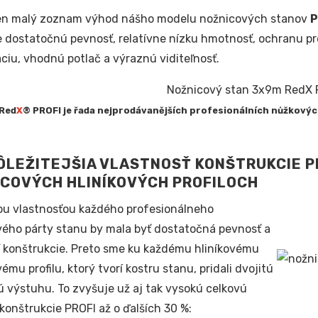
len malý zoznam výhod nášho modelu nožnicových stanov
P
 dostatočnú pevnosť, relatívne nízku hmotnosť, ochranu p
ciu, vhodnú potlač a výraznú viditeľnosť.
Red
X
® PROFI je řada nejprodávanějších profesionálních nůžkový
LEŽITEJŠIA VLASTNOSŤ KONŠTRUKCIE PR
COVÝCH HLINÍKOVÝCH PROFILOCH
ou vlastnosťou každého profesionálneho
ého párty stanu by mala byť dostatočná pevnosť a
 konštrukcie. Preto sme ku každému hliníkovému
ému profilu, ktorý tvorí kostru stanu, pridali dvojitú
 výstuhu. To zvyšuje už aj tak vysokú celkovú
konštrukcie PROFI až o ďalších 30 %: