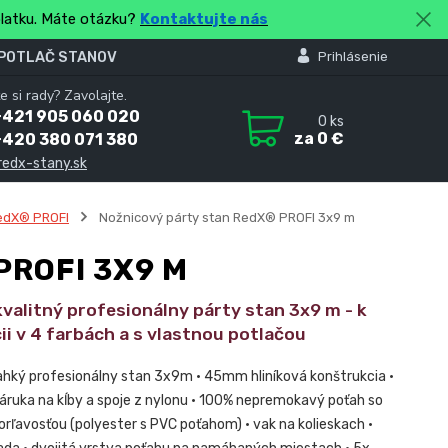
platku. Máte otázku?
Kontaktujte nás
 POTLAČ STANOV
Prihlásenie
e si rady? Zavolajte.
+421 905 060 020
0
ks
za
0 €
+420 380 071 380
redx-stany.sk
edX® PROFI
Nožnicový párty stan RedX® PROFI 3x9 m
PROFI 3X9 M
valitný profesionálny párty stan 3x9 m - k
ii v 4 farbách a s vlastnou potlačou
ľahký profesionálny stan 3x9m • 45mm hliníková konštrukcia •
áruka na kĺby a spoje z nylonu • 100% nepremokavý poťah so
orľavosťou (polyester s PVC poťahom) • vak na kolieskach •