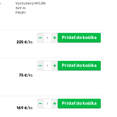
:
Vystužený NYLON
3x9 m
PROFI
Pridať do košíka
225 €
/
ks
Pridať do košíka
75 €
/
ks
Pridať do košíka
169 €
/
ks