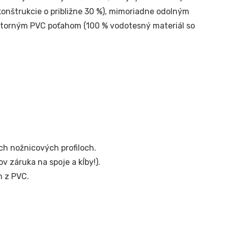
onštrukcie o približne 30 %), mimoriadne odolným
torným PVC poťahom (100 % vodotesný materiál so
ch nožnicových profiloch.
v záruka na spoje a kĺby!).
 z PVC.