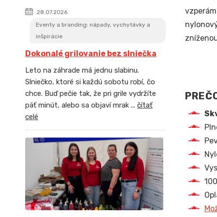
vzperám 
28.07.2026
nylonový
Eventy a branding: nápady, vychytávky a
inšpirácie
zníženou
Dokonalé grilovanie bez slniečka
Leto na záhrade má jednu slabinu.
Slniečko, ktoré si každú sobotu robí, čo
chce. Buď pečie tak, že pri grile vydržíte
PREČO
päť minút, alebo sa objaví mrak ...
čítať
Skv
celé
Pln
Pev
Nyl
Vys
100
Opl
Mož