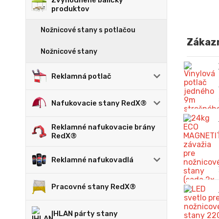
Zvýhodnené balíčky
produktov
Nožnicové stany s potlačou
Zákazn
Nožnicové stany
Reklamná potlač
Nafukovacie stany RedX®
Reklamné nafukovacie brány
RedX®
Reklamné nafukovadlá
Pracovné stany RedX®
IHLAN párty stany