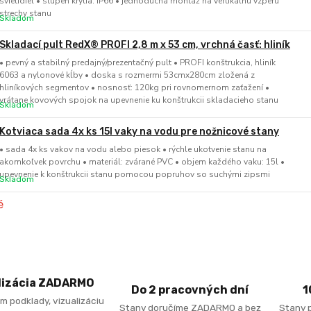
svietidiel • stupeň krytia: IP66 • jednoduchá montáž na vertikálnu vzperu
strechy stanu
Skladom
Skladací pult RedX® PROFI 2,8 m x 53 cm, vrchná časť: hliník
• pevný a stabilný predajný/prezentačný pult • PROFI konštrukcia, hliník
6063 a nylonové kĺby • doska s rozmermi 53cmx280cm zložená z
hliníkových segmentov • nosnosť: 120kg pri rovnomernom zaťažení •
vrátane kovových spojok na upevnenie ku konštrukcii skladacieho stanu
Skladom
Kotviaca sada 4x ks 15l vaky na vodu pre nožnicové stany
• sada 4x ks vakov na vodu alebo piesok • rýchle ukotvenie stanu na
akomkoľvek povrchu • materiál: zvárané PVC • objem každého vaku: 15l •
upevnenie k konštrukcii stanu pomocou popruhov so suchými zipsmi
Skladom
lizácia ZADARMO
Do 2 pracovných dní
1
m podklady, vizualizáciu
Stany doručíme ZADARMO a bez
Stany 