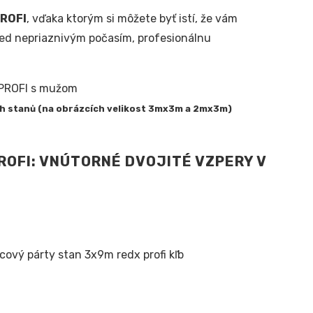
ROFI
, vďaka ktorým si môžete byť istí, že vám
red nepriaznivým počasím, profesionálnu
ch stanů (na obrázcích velikost 3mx3m a 2mx3m)
OFI: VNÚTORNÉ DVOJITÉ VZPERY V