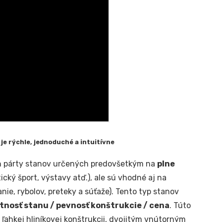
je rýchle, jednoduché a intuitívne
ch párty stanov určených predovšetkým na
plne
ický šport, výstavy atď.), ale sú vhodné aj na
anie, rybolov, preteky a súťaže). Tento typ stanov
tnosť stanu / pevnosť konštrukcie / cena
. Túto
ľahkej hliníkovej konštrukcii, dvojitým vnútorným