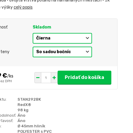
ada • dvojitá vrstva poťahu na namáhaných miestach • 5x
e výšky
celý popis
nosť
Skladom
steny
9 €
/
ks
Pridať do košíka
bez DPH
ktu:
STAN292BK
RedX®
98 kg
odolnosť:
Áno
ľavosť:
Áno
:
Ø 45mm hliník
POLYESTER s PVC