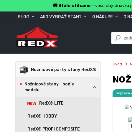
🚚 Stále stíhame
- vašu objednávku p
BLOG
AKO VYBRAŤ STAN?
O NÁKUPE
O N
Úvod
N
Nožnicové párty stany RedX®
NOŽ
Nožnicové stany - podľa
modelu
Doprava
RedX® LITE
RedX® HOBBY
RedX® PROFI COMPOSITE