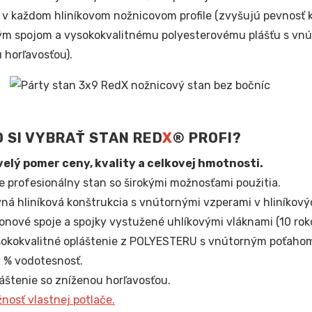
v každom hliníkovom nožnicovom profile (zvyšujú pevnosť k
m spojom a vysokokvalitnému polyesterovému plášťu s vnú
 horľavosťou).
 SI VYBRAŤ STAN RED
X
® PROFI?
elý pomer ceny, kvality a celkovej hmotnosti.
e profesionálny stan so širokými možnosťami použitia.
ná hliníková konštrukcia s vnútornými vzperami v hliníkový
onové spoje a spojky vystužené uhlíkovými vláknami (10 roko
okokvalitné opláštenie z POLYESTERU s vnútorným poťahom
 % vodotesnosť.
áštenie so zníženou horľavosťou.
nosť vlastnej potlače.