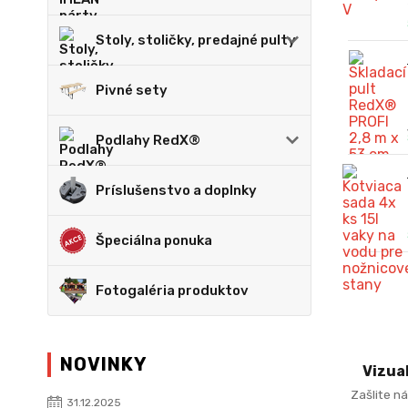
Stoly, stoličky, predajné pulty
Pivné sety
Podlahy RedX®
Príslušenstvo a doplnky
Špeciálna ponuka
Fotogaléria produktov
NOVINKY
Vizua
Zašlite ná
31.12.2025