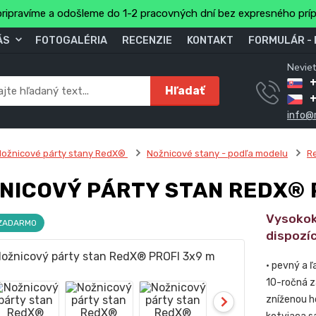
ripravíme a odošleme do 1-2 pracovných dní bez expresného prí
ÁS
FOTOGALÉRIA
RECENZIE
KONTAKT
FORMULÁR -
Neviet
Hľadať
info@
ožnicové párty stany RedX®
Nožnicové stany - podľa modelu
R
NICOVÝ PÁRTY STAN REDX® 
Vysokok
 ZADARMO
dispozíc
• pevný a 
10-ročná z
zníženou h