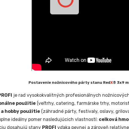
Postavenie nožnicového párty stanu Red
X
® 3x9 m 
PROFI
je rad vysokokvalitných profesionálnych nožnicový
onálne použitie
(veľtrhy, catering, farmárske trhy, motorist
a hobby použitie
(záhradné párty, festivaly, oslavy, grilov
plne ideálny pomer nasledujúcich vlastností:
celková hmo
ciu dosahujú stany
PROFI
vďaka pevnej a zároveň relatívne 