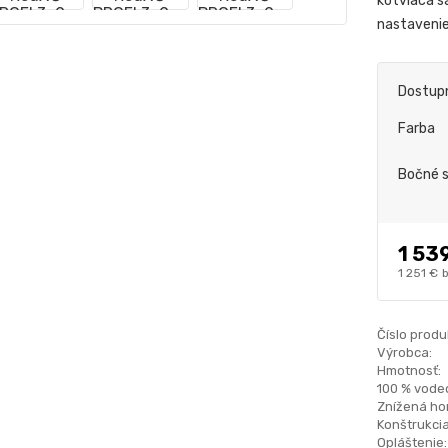
kotviaca s
nastaveni
Dostup
Farba
Bočné 
1 53
1 251 €
Číslo produ
Výrobca:
Hmotnosť:
100 % vode
Znížená hor
Konštrukcia
Opláštenie: