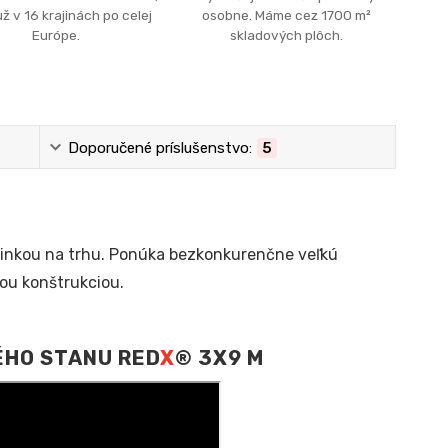
ž v 16 krajinách po celej
osobne. Máme cez 1700 m²
Európe.
skladových plôch.
Doporučené príslušenstvo:
5
inkou na trhu. Ponúka bezkonkurenčne veľkú
kou konštrukciou.
ÉHO STANU RED
X
® 3X9 M