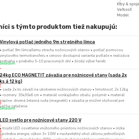
Kĺby & spoje
Veľkosť:
Model:
íci s týmto produktom tiež nakupujú:
Vinylová potlač jedného 9m strešného límca
• potlač 9m límca/lemu strechy nožnicových stanov • potlač pomocou
vinylového termotransferu • cenovo dostupná varianta potlače • realizácia
prebieha v priebehu 5–10 pracovných dní • široký výber farieb
Skladom
24kg ECO MAGNETIT závažia pre nožnicové stany (sada 2x
ks á 12 kg)
• sada 2x ks závaží na ukotvenie nožnicových stanov • hmotnosť: 2x 12kg
• rozmery: 30x30x6 cm • materiál vonkajšieho obalu: polymér • materiál
náplne: drvená železná ruda (magnetit) • závažia je možné stohovať pre
väčšie zaťaženie
Skladom
LED svetlo pre nožnicové stany 220 V
• trojité LED osvetlenie vnútorného priestoru nožnicových stanov • nízka
spotreba energie, výkon 3× 10W • nastaviteľný uhol sklonu jednotlivých