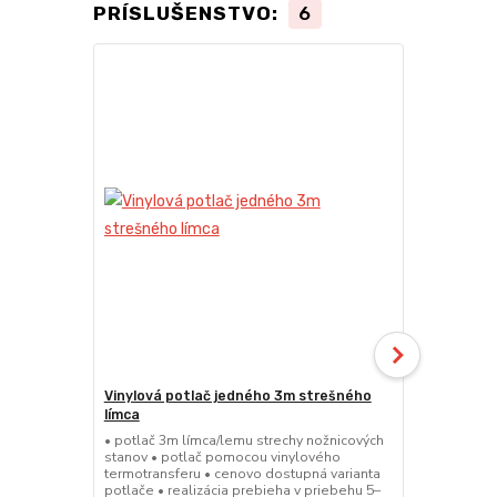
PRÍSLUŠENSTVO:
6
TOP produkt
Novinka
Vinylová potlač jedného 3m strešného
24kg ECO M
límca
nožnicové s
• potlač 3m límca/lemu strechy nožnicových
• sada 2x ks
stanov • potlač pomocou vinylového
stanov • hmo
termotransferu • cenovo dostupná varianta
30x30x6 cm •
potlače • realizácia prebieha v priebehu 5–
polymér • ma