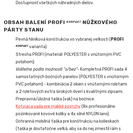
Dostupnosť všetkých náhradných dielov.
OBSAH BALENÍ PROFI
NŮŽKOVÉHO
KOMPAKT
PÁRTY STANU
Pevná hliníková konštrukcia vo vybranej veľkosti (
PROFI
varianta).
KOMPAKT
Strecha PROFI (materiál: POLYESTER s vnútorným PVC
poťahom).
Voliteľne podľa možností "s/bez"-
Kompletná PROFI sada 4
samostatných bočných panelov (POLYESTER s vnútorným
PVC poťahom) - kombinácia 2 okien s vnútornými roletami
a 2 roletových extra širokých dverí s kvalitnými zipsami.
Prepravná/úložná taška (vak) na bočnice.
Kotviaca sada pre mäkké povrchy
(8x profesionálne
pozinkované kovové kolíky a 4x silné NYLON lano).
Ochranná mobilná taška pre konštrukciu na kolieskach
(taška je dostatočne veľká, aby sa do nej zmestil rám s