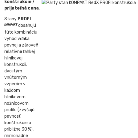
konštrukcie /
prijateľná cena
.
Stany
PROFI
dosahujú
KOMPAKT
túto kombináciu
výhod vďaka
pevnej a zároveň
relatívne ľahkej
hliníkovej
konštrukcii,
dvojitým
vnútorným
vzperám v
každom
hliníkovom
nožnicovom
profile (zvyšujú
pevnosť
konštrukcie o
približne 30 %),
mimoriadne