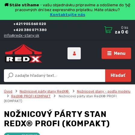
🚚 Stále stíhame
- vašu objednávku pripravíme a odošleme do 1-2
pracovných dní bez expresného príplatku. Máte otázku?
Kontaktujte nás
+421 905 060 020
0
ks
+420 380 071 380
za
0 €
info@redx-stany.sk
Menu
Hľadať
Úvod
Nožnicové párty stany RedX®
Nožnicové stany - podľa modelu
RedX® PROFI KOMPAKT
Nožnicový párty stan RedX® PROFI
(KOMPAKT)
NOŽNICOVÝ PÁRTY STAN
REDX® PROFI (KOMPAKT)