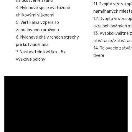
na ukotvenie stanu
11. Dvojitá vrstva o
4. Nylonové spoje vystužené
namáhaných miest
uhlíkovými vláknami
12. Dvojitá vrstva o
5. Vertikálna vzpera so
okrajoch bočných st
zabudovanou pružinou
13. Vysokokvalitné z
6. Nylonové oká v rohoch strechy
otváranie/zatvárani
pre kotviace laná
14. Rolovacie zatvár
7. Nastaviteľná výška - 5x
dvere
výškové polohy