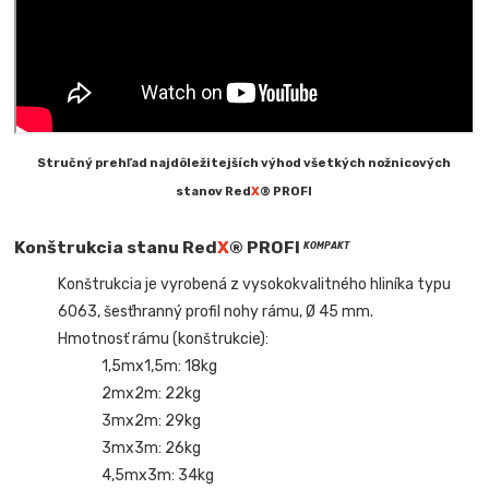
Stručný prehľad najdôležitejších výhod všetkých nožnicových
stanov Red
X
® PROFI
Konštrukcia stanu Red
X
® PROFI
KOMPAKT
Konštrukcia je vyrobená z vysokokvalitného hliníka typu
6063, šesťhranný profil nohy rámu, Ø 45 mm.
Hmotnosť rámu (konštrukcie):
1,5mx1,5m: 18kg
2mx2m: 22kg
3mx2m: 29kg
3mx3m: 26kg
4,5mx3m: 34kg