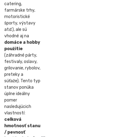
catering,
farmárske trhy,
motoristické
športy, výstavy
atď.), ale sú
vhodné aj na
domáce a hobby
použitie
(záhradné párty,
festivaly, oslavy,
grilovanie, rybolov,
preteky a
súťaže). Tento typ
stanov ponúka
úplne ideálny
pomer
nasledujúcich
vlastností:
celková
hmotnosť stanu
/ pevnosť