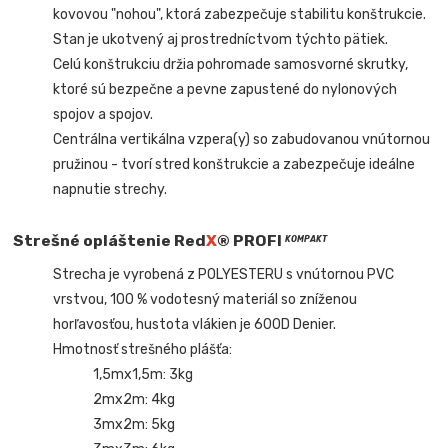
kovovou "nohou", ktorá zabezpečuje stabilitu konštrukcie.
Stan je ukotvený aj prostredníctvom týchto pätiek.
Celú konštrukciu držia pohromade samosvorné skrutky,
ktoré sú bezpečne a pevne zapustené do nylonových
spojov a spojov.
Centrálna vertikálna vzpera(y) so zabudovanou vnútornou
pružinou - tvorí stred konštrukcie a zabezpečuje ideálne
napnutie strechy.
Strešné opláštenie Red
X
® PROFI
KOMPAKT
Strecha je vyrobená z POLYESTERU s vnútornou PVC
vrstvou, 100 % vodotesný materiál so zníženou
horľavosťou, hustota vlákien je 600D Denier.
Hmotnosť strešného plášťa:
1,5mx1,5m: 3kg
2mx2m: 4kg
3mx2m: 5kg