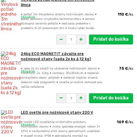
límca
• potlač 3m límca/lemu strechy nožnicových stanov •
110 €
/
ks
Skladom
potlač pomocou vinylového termotransferu • cenovo
dostupná varianta potlače • realizácia prebieha v
priebehu 5–10 pracovných dní • široký výber farieb
Pridať do košíka
24kg ECO MAGNETIT závažia pre
nožnicové stany (sada 2x ks á 12 kg)
• sada 2x ks závaží na ukotvenie nožnicových stanov •
75 €
/
ks
Skladom
hmotnosť: 2x 12kg • rozmery: 30x30x6 cm • materiál
vonkajšieho obalu: polymér • materiál náplne: drvená
železná ruda (magnetit) • závažia je možné stohovať pre
väčšie zaťaženie
Pridať do košíka
LED svetlo pre nožnicové stany 220 V
• trojité LED osvetlenie vnútorného priestoru
169 €
/
ks
Skladom
nožnicových stanov • nízka spotreba energie, výkon 3×
10W • nastaviteľný uhol sklonu jednotlivých svietidiel
• stupeň krytia: IP66 • jednoduchá montáž na