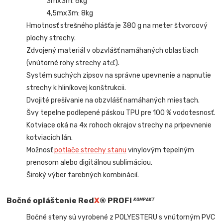
3mx3m: 6kg
4,5mx3m: 8kg
Hmotnosť strešného plášťa je 380 g na meter štvorcový
plochy strechy.
Zdvojený materiál v obzvlášť namáhaných oblastiach
(vnútorné rohy strechy atď.).
Systém suchých zipsov na správne upevnenie a napnutie
strechy k hliníkovej konštrukcii.
Dvojité prešívanie na obzvlášť namáhaných miestach.
Švy tepelne podlepené páskou TPU pre 100 % vodotesnosť.
Kotviace oká na 4x rohoch okrajov strechy na pripevnenie
kotviacich lán.
Možnosť
potlače strechy stanu
vinylovým tepelným
prenosom alebo digitálnou sublimáciou.
Široký výber farebných kombinácií.
Bočné opláštenie Red
X
® PROFI
KOMPAKT
Bočné steny sú vyrobené z POLYESTERU s vnútorným PVC