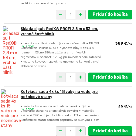
vertikálnu vzperu strechy stanu
Pridať do košíka
Skladací pult RedX® PROFI 2,8 m x 53 cm,
vrchná časť: hliník
• pevný a stabilný predajný/prezentačný pult • PROFI
389 €
/
ks
Skladom
konštrukcia, hliník 6063 a nylonové kĺby • doska s
rozmermi 53cmx280cm zložená z hliníkových
segmentov • nosnosť: 120kg pri rovnomernom zaťažení
• vrátane kovových spojok na upevnenie ku konštrukcii
skladacieho stanu
Pridať do košíka
Kotviaca sada 4x ks 15l vaky na vodu pre
nožnicové stany
• sada 4x ks vakov na vodu alebo piesok • rýchle
36 €
/
ks
Skladom
ukotvenie stanu na akomkoľvek povrchu • materiál:
zvárané PVC • objem každého vaku: 15l • upevnenie k
konštrukcii stanu pomocou popruhov so suchými zipsmi
Pridať do košíka