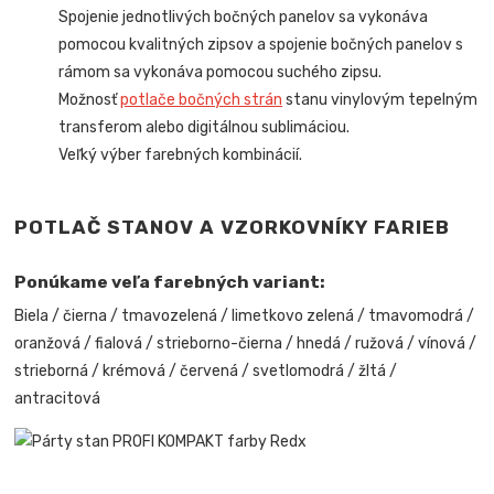
Spojenie jednotlivých bočných panelov sa vykonáva
pomocou kvalitných zipsov a spojenie bočných panelov s
rámom sa vykonáva pomocou suchého zipsu.
Možnosť
potlače bočných strán
stanu vinylovým tepelným
transferom alebo digitálnou sublimáciou.
Veľký výber farebných kombinácií.
POTLAČ STANOV A VZORKOVNÍKY FARIEB
Ponúkame veľa farebných variant:
Biela / čierna / tmavozelená / limetkovo zelená / tmavomodrá /
oranžová / fialová / strieborno-čierna / hnedá / ružová / vínová /
strieborná / krémová / červená / svetlomodrá / žltá /
antracitová