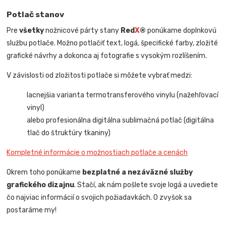
Potlač stanov
Pre
všetky
nožnicové párty stany
Red
X
®
ponúkame doplnkovú
službu potlače. Možno potlačiť text, logá, špecifické farby, zložité
grafické návrhy a dokonca aj fotografie s vysokým rozlíšením.
V závislosti od zložitosti potlače si môžete vybrať medzi:
lacnejšia varianta termotransferového vinylu (nažehľovací
vinyl)
alebo profesionálna digitálna sublimačná potlač (digitálna
tlač do štruktúry tkaniny)
Kompletné informácie o možnostiach potlače a cenách
Okrem toho ponúkame
bezplatné a nezáväzné služby
grafického dizajnu
. Stačí, ak nám pošlete svoje logá a uvediete
čo najviac informácií o svojich požiadavkách. O zvyšok sa
postaráme my!