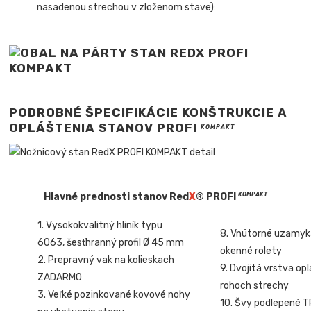
nasadenou strechou v zloženom stave):
PODROBNÉ ŠPECIFIKÁCIE KONŠTRUKCIE A
OPLÁŠTENIA STANOV
PROFI
KOMPAKT
Hlavné prednosti stanov Red
X
® PROFI
KOMPAKT
1. Vysokokvalitný hliník typu
8. Vnútorné uzamyk
6063, šesťhranný profil Ø 45 mm
okenné rolety
2. Prepravný vak na kolieskach
9. Dvojitá vrstva op
ZADARMO
rohoch strechy
3. Veľké pozinkované kovové nohy
10. Švy podlepené 