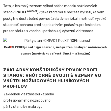
Toto je len malý zoznam výhod nášho modelu nožnicových
stanov
PROFI
, vďaka ktorému si môžete byť istí, že vám
KOMPAKT
poskytne dostatočnú pevnosť, relatívne nízku hmotnosť, vysokú
skladnosť, ochranu pred nepriaznivým počasím, profesionálnu
prezentáciu a s vhodnou potlačou aj výraznú viditeľnosť.
Red
X
® PROFI je rad najpredávanejších profesionálnych nožnicových
stanov (na obrázku veľkosti 3mx3m a 3mx2m)
ZÁKLADNÝ KONŠTRUKČNÝ PRVOK PROFI
STANOV: VNÚTORNÉ DVOJITÉ VZPERY VO
VNÚTRI NOŽNICOVÝCH HLINÍKOVÝCH
PROFILOV
Základnou vlastnosťou každého
profesionálneho nožnicového
párty stanu by mala byť