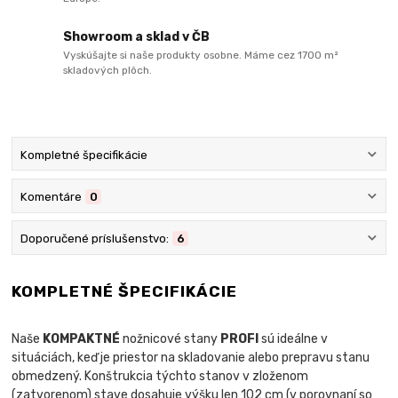
Showroom a sklad v ČB
Vyskúšajte si naše produkty osobne. Máme cez 1700 m²
skladových plôch.
Kompletné špecifikácie
Komentáre
0
Doporučené príslušenstvo:
6
KOMPLETNÉ ŠPECIFIKÁCIE
Naše
KOMPAKTNÉ
nožnicové stany
PROFI
sú ideálne v
situáciách, keď je priestor na skladovanie alebo prepravu stanu
obmedzený. Konštrukcia týchto stanov v zloženom
(zatvorenom) stave dosahuje výšku len 102 cm (v porovnaní so