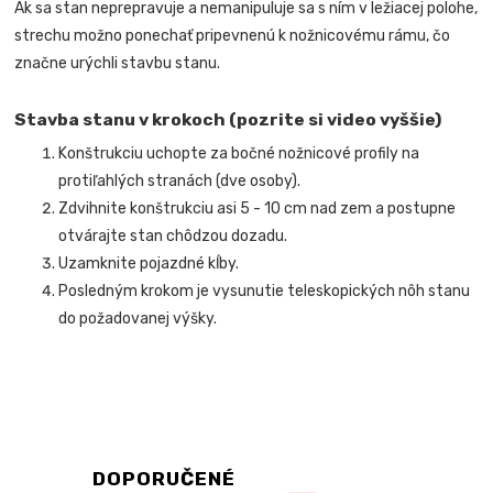
Ak sa stan neprepravuje a nemanipuluje sa s ním v ležiacej polohe,
strechu možno ponechať pripevnenú k nožnicovému rámu, čo
značne urýchli stavbu stanu.
Stavba stanu v krokoch (pozrite si video vyššie)
Konštrukciu uchopte za bočné nožnicové profily na
protiľahlých stranách (dve osoby).
Zdvihnite konštrukciu asi 5 - 10 cm nad zem a postupne
otvárajte stan chôdzou dozadu.
Uzamknite pojazdné kĺby.
Posledným krokom je vysunutie teleskopických nôh stanu
do požadovanej výšky.
DOPORUČENÉ