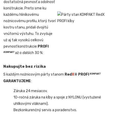
dostatočná pevnosť a odolnosť
konštrukcie. Preto sme ku
každému hliníkovému
nožnicovému profilu, ktorý tvorí
kostru stanu, pridali dvojitú
vnútornú výstuhu. To zvyšuje
už aj tak vysokú celkovú
pevnosť konštrukcie
PROFI
až o ďalších 30 %:
KOMPAKT
Nakupujte bez rizika
S každým nožnicovým párty stanom
Red
X
® PROFI
KOMPAKT
GARANTUJEME
:
Záruka 24 mesiacov.
10-ročná záruka na kĺby a spoje z NYLONU (vystužené
uhlíkovými vláknami).
Bezkonkurenčný servis a poradenstvo.