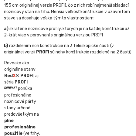
155 cm originálnej verzie PROFI), čo z nich robí najmenší skladací
nožnicový stan na trhu. Menšia veľkosť konštrukcie v uzavretom
stave sa dosahuje vďaka týmto vlastnostiam:
a)
skrátené nožnicové profily, ktorých je na každej konštrukcii až
2-krát viac v porovnaní s originálnou verziou PROFI
b)
rozdelením nôh konštrukcie na 3 teleskopické časti (v
originálnej verzii
PROFI
sú nohy konštrukcie rozdelené na 2 časti)
Rovnako ako
originálne stany
Red
X
® PROFI
, aj
séria
PROFI
ponúka
KOMPAKT
profesionálne
nožnicové párty
stany určené
predovšetkým na
plne
profesionálne
použitie
(veľtrhy,