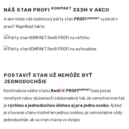
KOMPAKT
NÁŠ STAN PROFI
3X3M V AKCII
A ako môže váš nožnicový párty stan
PROFI
vyzerať v
KOMPAKT
praxi? Napríklad takto:
POSTAVIŤ STAN UŽ NEMÔŽE BYŤ
JEDNODUCHŠIE
Konštrukcia nášho stanu
Red
X
® PROFI
bola počas
KOMPAKT
mnohých rokov skúseností zdokonalená tak, že samotná montáž
je
rýchlou a jednoduchou úlohou aj pre jednu osobu
. Aj keď
je stavanie stanu možné len jednou osobou, je samozrejme vždy
jednoduchšie, ak sa stan stavia vo dvojici.