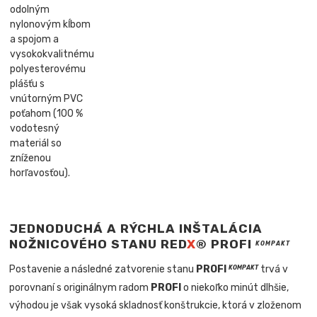
odolným
nylonovým kĺbom
a spojom a
vysokokvalitnému
polyesterovému
plášťu s
vnútorným PVC
poťahom (100 %
vodotesný
materiál so
zníženou
horľavosťou).
JEDNODUCHÁ A RÝCHLA INŠTALÁCIA
NOŽNICOVÉHO STANU RED
X
® PROFI
KOMPAKT
Postavenie a následné zatvorenie stanu
PROFI
trvá v
KOMPAKT
porovnaní s originálnym radom
PROFI
o niekoľko minút dlhšie,
výhodou je však vysoká skladnosť konštrukcie, ktorá v zloženom