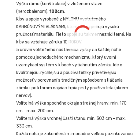
Výška rámu (konštrukcie) v zloženom stave
(nerozbalenom):
102cm
.
Kĺby a spoje vyrobené z NYLONU vystuženého
KARBÓNOVÝMI VLÁKNAMI, ktoré zabezpečujú vysokú
pružnosť materiálu. Tieto spoje sú takmer nezničiteľné. Na
kĺby sa vzťahuje záruka 10 ROKOV.
5 úrovní voliteľného nastavenia výšky na každej nohe
pomocou jednoduchého mechanizmu, ktorý uvoľní
uzamykací systém v kĺboch vytiahnutím zámku. Ide o
kvalitnejšiu, rýchlejšiu a používateľsky prívetivejšiu
možnosť v porovnaní s tradičným spôsobom stláčania
zámku, pri ktorom najviac trpia prsty používateľa (okrem
nervov).
Voliteľná výška spodného okraja strešnej hrany: min. 170
cm - max. 200 cm.
Voliteľná výška vrchnej časti stanu: min. 303 cm - max.
333 cm.
Každá noha je zakončená mimoriadne veľkou pozinkovanou