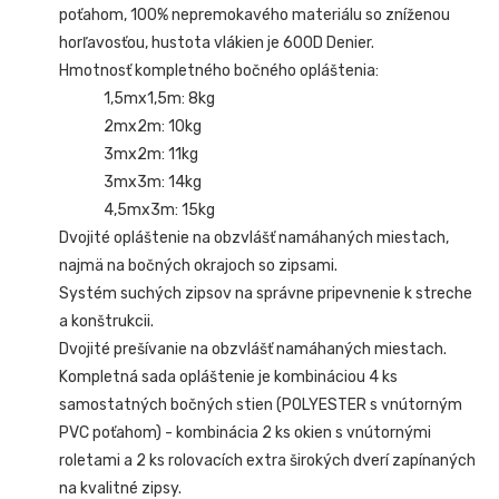
poťahom, 100% nepremokavého materiálu so zníženou
horľavosťou, hustota vlákien je 600D Denier.
Hmotnosť kompletného bočného opláštenia:
1,5mx1,5m: 8kg
2mx2m: 10kg
3mx2m: 11kg
3mx3m: 14kg
4,5mx3m: 15kg
Dvojité opláštenie na obzvlášť namáhaných miestach,
najmä na bočných okrajoch so zipsami.
Systém suchých zipsov na správne pripevnenie k streche
a konštrukcii.
Dvojité prešívanie na obzvlášť namáhaných miestach.
Kompletná sada opláštenie je kombináciou 4 ks
samostatných bočných stien (POLYESTER s vnútorným
PVC poťahom) - kombinácia 2 ks okien s vnútornými
roletami a 2 ks rolovacích extra širokých dverí zapínaných
na kvalitné zipsy.