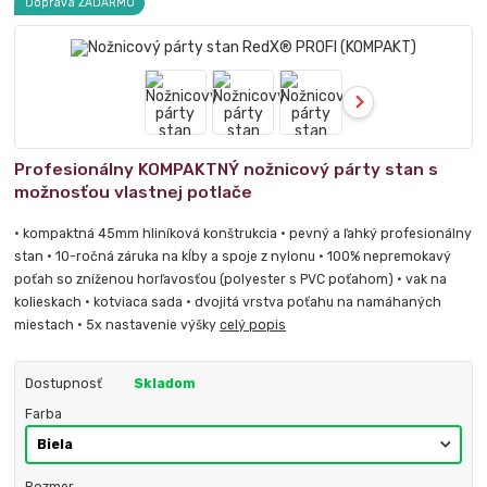
Doprava ZADARMO
Profesionálny KOMPAKTNÝ nožnicový párty stan s
možnosťou vlastnej potlače
• kompaktná 45mm hliníková konštrukcia • pevný a ľahký profesionálny
stan • 10-ročná záruka na kĺby a spoje z nylonu • 100% nepremokavý
poťah so zníženou horľavosťou (polyester s PVC poťahom) • vak na
kolieskach • kotviaca sada • dvojitá vrstva poťahu na namáhaných
miestach • 5x nastavenie výšky
celý popis
Dostupnosť
Skladom
Farba
Rozmer