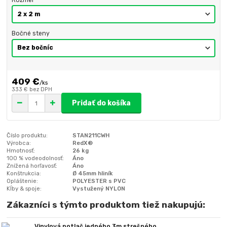
Bočné steny
409 €
/
ks
333 €
bez DPH
Pridať do košíka
Číslo produktu:
STAN211CWH
Výrobca:
RedX®
Hmotnosť:
26 kg
100 % vodeodolnosť:
Áno
Znížená horľavosť:
Áno
Konštrukcia:
Ø 45mm hliník
Opláštenie:
POLYESTER s PVC
Kĺby & spoje:
Vystužený NYLON
Zákazníci s týmto produktom tiež nakupujú:
Vinylová potlač jedného 3m strešného