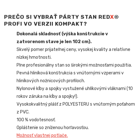
PREČO SI VYBRAŤ PÁRTY STAN RED
X
®
PROFI VO VERZII KOMPAKT?
Dokonalá skladnosť (výška konštrukcie v
zatvorenom stave je len 102 cm).
Skvelý pomer prijateľnej ceny, vysokej kvality a relatívne
nízkej hmotnosti.
Plne profesionálny stan so širokými možnosťami použitia.
Pevná hliníková konštrukcia s vnútornými vzperami v
hliníkových nožnicových profiloch.
Nylonové kĺby a spojky vystužené uhlíkovými vláknami (10
rokov záruka na kĺby a spojky!).
Vysokokvalitný plášť z POLYESTERU s vnútorným poťahom
z PVC.
100 % vodotesnosť.
Opláštenie so zníženou horľavosťou.
Možnosť vlastnej potlače.