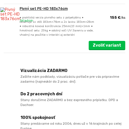
Pivný set PE-HD 183x76cm
• praktická verzia pivného setu z polyetylénu •
155 €
/
ks
Skladom
obsahuje 1x stôl 183cm×76cm a 2x lavicu 183cm×28cm
• robustná kovová konštrukcia 25mm(19 mm)×1mm •
hmotnosť setu: 29kg • odolný voči UV žiareniu a vode,
vhodný na použitie v interiéri aj exteriéri
Zvoliť variant
Vizualizácia ZADARMO
Zašlite nám podklady, vizualizáciu potlače pre vás pripravíme
zadarmo (najneskôr do 2 prac. dní).
Do 2 pracovných dní
Stany doručíme ZADARMO a bez expresného príplatku. DPD a
Dachser.
100% spokojnosť
Stany predávame od roku 2006, dnes už v 16 krajinách po celej
Európe.