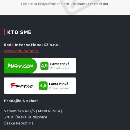
Môžete sa kedykoľvek odhlásiť. Zasielame raz za 14 dní.
KTO SME
Red
X
International CZ s.r.o.
www.redx-stany.sk
Predajňa & sklad:
Nemanická 437/5 (Areál ŘEMPA)
37010 České Budějovice
Česká Republika