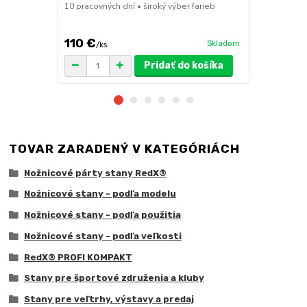
10 pracovných dní • široký výber farieb
ruda (magnet
pre väčšie z
110 €
75 €
Skladom
/
ks
/
ks
Pridať do košíka
TOVAR ZARADENÝ V KATEGÓRIÁCH
Nožnicové párty stany RedX®
Nožnicové stany - podľa modelu
Nožnicové stany - podľa použitia
Nožnicové stany - podľa veľkosti
RedX® PROFI KOMPAKT
Stany pre športové združenia a kluby
Stany pre veľtrhy, výstavy a predaj