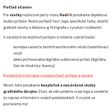
Potlač stanov
Pre
všetky
nožnicové párty stany
Red
X
®
ponúkame doplnkovú
službu potlače. Možno potlačiť text, logá, špecifické farby, zložité
grafické návrhy a dokonca aj fotografie s vysokým rozlíšením.
V závislosti od zložitosti potlače si môžete vybrať medzi:
lacnejšia varianta termotransferového vinylu (nažehľovací
vinyl)
alebo profesionálna digitálna sublimačná potlač (digitálna
tlač do štruktúry tkaniny)
Kompletné informácie o možnostiach potlače a cenách
Okrem toho ponúkame
bezplatné a nezáväzné služby
grafického dizajnu
. Stačí, ak nám pošlete svoje logá a uvediete
čo najviac informácií o svojich požiadavkách. O zvyšok sa
postaráme my!