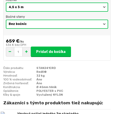
Bočné steny
659 €
/
ks
536 €
bez DPH
Pridať do košíka
Číslo produktu:
STAN241CRD
Výrobca:
RedX®
Hmotnosť:
32 kg
100 % vodeodolnosť:
Áno
Znížená horľavosť:
Áno
Konštrukcia:
Ø 45mm hliník
Opláštenie:
POLYESTER s PVC
Kĺby & spoje:
Vystužený NYLON
Zákazníci s týmto produktom tiež nakupujú:
Vinylová potlač jedného 3m strešného