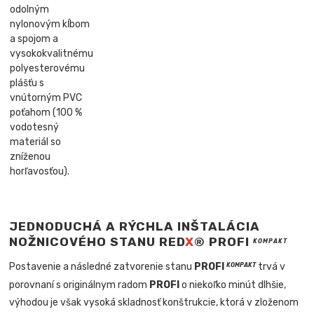
odolným
nylonovým kĺbom
a spojom a
vysokokvalitnému
polyesterovému
plášťu s
vnútorným PVC
poťahom (100 %
vodotesný
materiál so
zníženou
horľavosťou).
JEDNODUCHÁ A RÝCHLA INŠTALÁCIA
NOŽNICOVÉHO STANU RED
X
® PROFI
KOMPAKT
Postavenie a následné zatvorenie stanu
PROFI
trvá v
KOMPAKT
porovnaní s originálnym radom
PROFI
o niekoľko minút dlhšie,
výhodou je však vysoká skladnosť konštrukcie, ktorá v zloženom