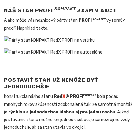
KOMPAKT
NÁŠ STAN PROFI
3X3M V AKCII
A ako môže váš nožnicový párty stan
PROFI
vyzerať v
KOMPAKT
praxi? Napríklad takto:
POSTAVIŤ STAN UŽ NEMÔŽE BYŤ
JEDNODUCHŠIE
Konštrukcia nášho stanu
Red
X
® PROFI
bola počas
KOMPAKT
mnohých rokov skúseností zdokonalená tak, že samotná montáž
je
rýchlou a jednoduchou úlohou aj pre jednu osobu
. Aj keď
je stavanie stanu možné len jednou osobou, je samozrejme vždy
jednoduchšie, ak sa stan stavia vo dvojici.