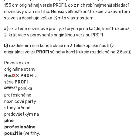
155 cm originálnej verzie PROFI), čo z nich robí najmenší skladací
nožnicový stan na trhu. Menšia veľkosť konštrukcie v uzavretom
stave sa dosahuje vďaka týmto vlastnostiam:
a)
skrátené nožnicové profily, ktorých je na každej konštrukcii až
2-krát viac v porovnaní s originálnou verziou PROFI
b)
rozdelením nôh konštrukcie na 3 teleskopické časti (v
originálnej verzii
PROFI
sú nohy konštrukcie rozdelené na 2 časti)
Rovnako ako
originálne stany
Red
X
® PROFI
, aj
séria
PROFI
ponúka
KOMPAKT
profesionálne
nožnicové párty
stany určené
predovšetkým na
plne
profesionálne
použitie
(veľtrhy,