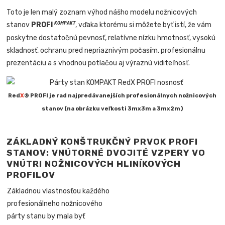
Toto je len malý zoznam výhod nášho modelu nožnicových
stanov
PROFI
, vďaka ktorému si môžete byť istí, že vám
KOMPAKT
poskytne dostatočnú pevnosť, relatívne nízku hmotnosť, vysokú
skladnosť, ochranu pred nepriaznivým počasím, profesionálnu
prezentáciu a s vhodnou potlačou aj výraznú viditeľnosť.
Red
X
® PROFI je rad najpredávanejších profesionálnych nožnicových
stanov (na obrázku veľkosti 3mx3m a 3mx2m)
ZÁKLADNÝ KONŠTRUKČNÝ PRVOK PROFI
STANOV: VNÚTORNÉ DVOJITÉ VZPERY VO
VNÚTRI NOŽNICOVÝCH HLINÍKOVÝCH
PROFILOV
Základnou vlastnosťou každého
profesionálneho nožnicového
párty stanu by mala byť