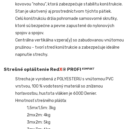
kovovou "nohou", ktorá zabezpečuje stabilitu konštrukcie.
Stan je ukotvený aj prostredníctvom týchto pätiek.
Celú konštrukciu držia pohromade samosvorné skrutky,
ktoré sú bezpečne a pevne zapustené do nylonových
spojov a spojov.
Centrálna vertikálna vzpera(y) so zabudovanou vnútornou
pružinou - tvorí stred konštrukcie a zabezpečuje ideálne
napnutie strechy.
Strešné opláštenie Red
X
® PROFI
KOMPAKT
Strecha je vyrobená z POLYESTERU s vnútornou PVC
vrstvou, 100 % vodotesný materiál so zníženou
horľavosťou, hustota vlákien je 600D Denier.
Hmotnosť strešného plášťa:
1,5mx1,5m: 3kg
2mx2m: 4kg
3mx2m: 5kg