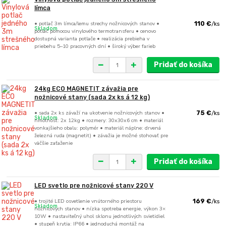
límca
• potlač 3m límca/lemu strechy nožnicových stanov •
110 €
/
ks
Skladom
potlač pomocou vinylového termotransferu • cenovo
dostupná varianta potlače • realizácia prebieha v
priebehu 5–10 pracovných dní • široký výber farieb
Pridať do košíka
24kg ECO MAGNETIT závažia pre
nožnicové stany (sada 2x ks á 12 kg)
• sada 2x ks závaží na ukotvenie nožnicových stanov •
75 €
/
ks
Skladom
hmotnosť: 2x 12kg • rozmery: 30x30x6 cm • materiál
vonkajšieho obalu: polymér • materiál náplne: drvená
železná ruda (magnetit) • závažia je možné stohovať pre
väčšie zaťaženie
Pridať do košíka
LED svetlo pre nožnicové stany 220 V
• trojité LED osvetlenie vnútorného priestoru
169 €
/
ks
Skladom
nožnicových stanov • nízka spotreba energie, výkon 3×
10W • nastaviteľný uhol sklonu jednotlivých svietidiel
• stupeň krytia: IP66 • jednoduchá montáž na