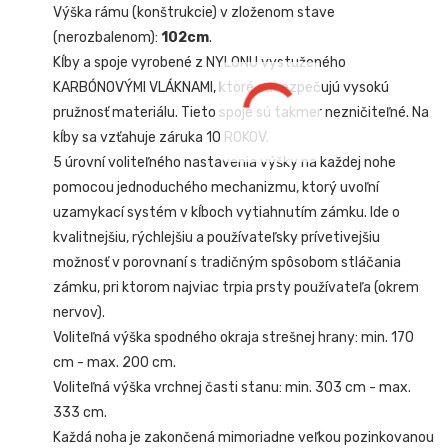
Výška rámu (konštrukcie) v zloženom stave
(nerozbalenom):
102cm
.
Kĺby a spoje vyrobené z NYLONU vystuženého
KARBÓNOVÝMI VLÁKNAMI, ktoré zabezpečujú vysokú
pružnosť materiálu. Tieto spoje sú takmer nezničiteľné. Na
kĺby sa vzťahuje záruka 10 ROKOV.
5 úrovní voliteľného nastavenia výšky na každej nohe
pomocou jednoduchého mechanizmu, ktorý uvoľní
uzamykací systém v kĺboch vytiahnutím zámku. Ide o
kvalitnejšiu, rýchlejšiu a používateľsky prívetivejšiu
možnosť v porovnaní s tradičným spôsobom stláčania
zámku, pri ktorom najviac trpia prsty používateľa (okrem
nervov).
Voliteľná výška spodného okraja strešnej hrany: min. 170
cm - max. 200 cm.
Voliteľná výška vrchnej časti stanu: min. 303 cm - max.
333 cm.
Každá noha je zakončená mimoriadne veľkou pozinkovanou