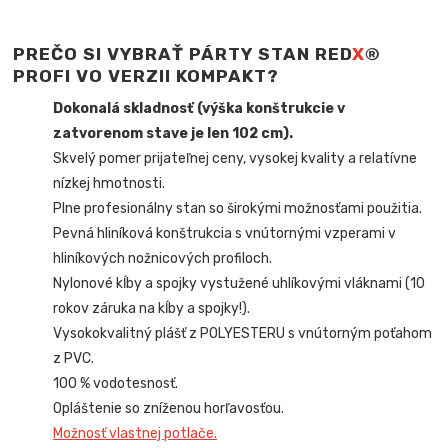
PREČO SI VYBRAŤ PÁRTY STAN RED
X
®
PROFI VO VERZII KOMPAKT?
Dokonalá skladnosť (výška konštrukcie v
zatvorenom stave je len 102 cm).
Skvelý pomer prijateľnej ceny, vysokej kvality a relatívne
nízkej hmotnosti.
Plne profesionálny stan so širokými možnosťami použitia.
Pevná hliníková konštrukcia s vnútornými vzperami v
hliníkových nožnicových profiloch.
Nylonové kĺby a spojky vystužené uhlíkovými vláknami (10
rokov záruka na kĺby a spojky!).
Vysokokvalitný plášť z POLYESTERU s vnútorným poťahom
z PVC.
100 % vodotesnosť.
Opláštenie so zníženou horľavosťou.
Možnosť vlastnej potlače.