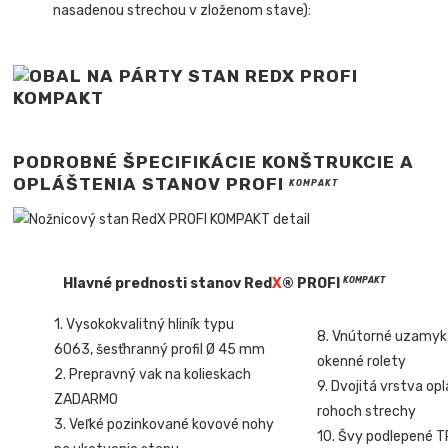
nasadenou strechou v zloženom stave):
PODROBNÉ ŠPECIFIKÁCIE KONŠTRUKCIE A
OPLÁŠTENIA STANOV
PROFI
KOMPAKT
Hlavné prednosti stanov Red
X
® PROFI
KOMPAKT
1. Vysokokvalitný hliník typu
8. Vnútorné uzamyk
6063, šesťhranný profil Ø 45 mm
okenné rolety
2. Prepravný vak na kolieskach
9. Dvojitá vrstva op
ZADARMO
rohoch strechy
3. Veľké pozinkované kovové nohy
10. Švy podlepené 