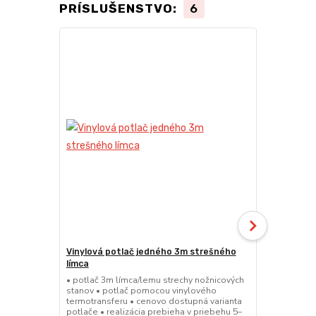
PRÍSLUŠENSTVO:
6
TOP produkt
Novinka
Vinylová potlač jedného 3m strešného
24kg ECO M
límca
nožnicové s
• potlač 3m límca/lemu strechy nožnicových
• sada 2x ks
stanov • potlač pomocou vinylového
stanov • hmo
termotransferu • cenovo dostupná varianta
30x30x6 cm •
potlače • realizácia prebieha v priebehu 5–
polymér • ma