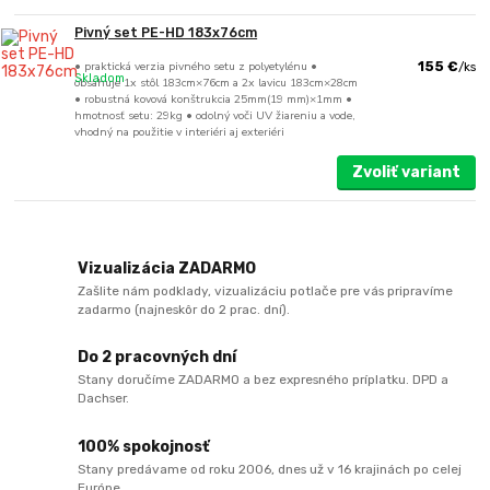
Pivný set PE-HD 183x76cm
• praktická verzia pivného setu z polyetylénu •
155 €
/
ks
Skladom
obsahuje 1x stôl 183cm×76cm a 2x lavicu 183cm×28cm
• robustná kovová konštrukcia 25mm(19 mm)×1mm •
hmotnosť setu: 29kg • odolný voči UV žiareniu a vode,
vhodný na použitie v interiéri aj exteriéri
Zvoliť variant
Vizualizácia ZADARMO
Zašlite nám podklady, vizualizáciu potlače pre vás pripravíme
zadarmo (najneskôr do 2 prac. dní).
Do 2 pracovných dní
Stany doručíme ZADARMO a bez expresného príplatku. DPD a
Dachser.
100% spokojnosť
Stany predávame od roku 2006, dnes už v 16 krajinách po celej
Európe.