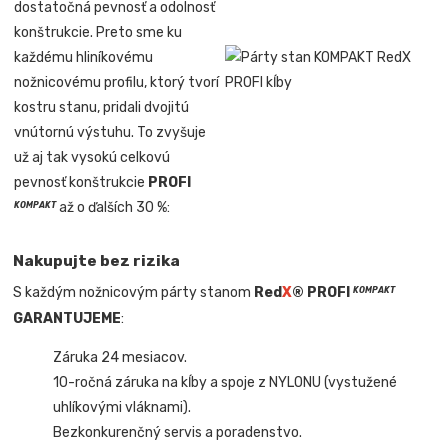
dostatočná pevnosť a odolnosť
konštrukcie. Preto sme ku
každému hliníkovému
nožnicovému profilu, ktorý tvorí
kostru stanu, pridali dvojitú
vnútornú výstuhu. To zvyšuje
už aj tak vysokú celkovú
pevnosť konštrukcie
PROFI
až o ďalších 30 %:
KOMPAKT
Nakupujte bez rizika
S každým nožnicovým párty stanom
Red
X
® PROFI
KOMPAKT
GARANTUJEME
:
Záruka 24 mesiacov.
10-ročná záruka na kĺby a spoje z NYLONU (vystužené
uhlíkovými vláknami).
Bezkonkurenčný servis a poradenstvo.