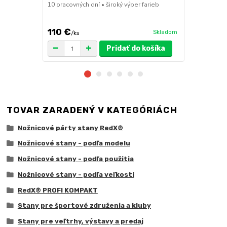
10 pracovných dní • široký výber farieb
ruda (magnet
pre väčšie z
110 €
75 €
Skladom
/
ks
/
ks
Pridať do košíka
TOVAR ZARADENÝ V KATEGÓRIÁCH
Nožnicové párty stany RedX®
Nožnicové stany - podľa modelu
Nožnicové stany - podľa použitia
Nožnicové stany - podľa veľkosti
RedX® PROFI KOMPAKT
Stany pre športové združenia a kluby
Stany pre veľtrhy, výstavy a predaj