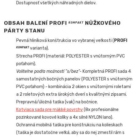
Dostupnosť všetkých náhradných dielov.
OBSAH BALENÍ PROFI
NŮŽKOVÉHO
KOMPAKT
PÁRTY STANU
Pevná hliníková konštrukcia vo vybranej veľkosti (
PROFI
varianta).
KOMPAKT
Strecha PROFI (materiál: POLYESTER s vnútorným PVC
poťahom).
Voliteľne podľa možností "s/bez"-
Kompletná PROFI sada 4
samostatných bočných panelov (POLYESTER s vnútorným
PVC poťahom) - kombinácia 2 okien s vnútornými roletami
a 2 roletových extra širokých dverí s kvalitnými zipsami.
Prepravná/úložná taška (vak) na bočnice.
Kotviaca sada pre mäkké povrchy
(8x profesionálne
pozinkované kovové kolíky a 4x silné NYLON lano).
Ochranná mobilná taška pre konštrukciu na kolieskach
(taška je dostatočne veľká, aby sa do nej zmestil rám s