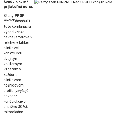
konštrukcie /
prijateľná cena
.
Stany
PROFI
dosahujú
KOMPAKT
túto kombináciu
výhod vďaka
pevnej a zároveň
relatívne ľahkej
hliníkovej
konštrukcii,
dvojitým
vnútorným
vzperám v
každom
hliníkovom
nožnicovom
profile (zvyšujú
pevnosť
konštrukcie o
približne 30 %),
mimoriadne