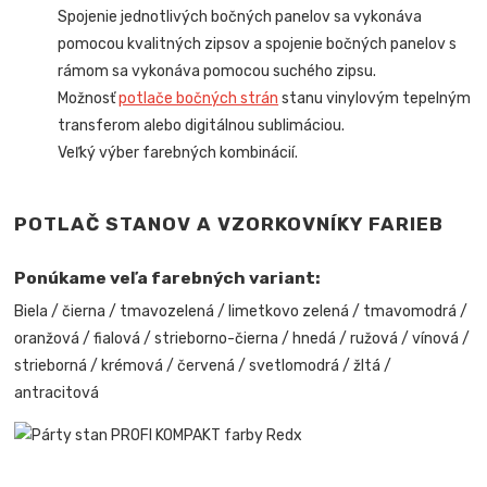
Spojenie jednotlivých bočných panelov sa vykonáva
pomocou kvalitných zipsov a spojenie bočných panelov s
rámom sa vykonáva pomocou suchého zipsu.
Možnosť
potlače bočných strán
stanu vinylovým tepelným
transferom alebo digitálnou sublimáciou.
Veľký výber farebných kombinácií.
POTLAČ STANOV A VZORKOVNÍKY FARIEB
Ponúkame veľa farebných variant:
Biela / čierna / tmavozelená / limetkovo zelená / tmavomodrá /
oranžová / fialová / strieborno-čierna / hnedá / ružová / vínová /
strieborná / krémová / červená / svetlomodrá / žltá /
antracitová