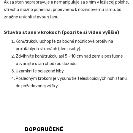
Ak sa stan neprepravuje a nemanipuluje sa s ním v ležiacej polohe,
strechu možno ponechať pripevnenú k nožnicovému rámu, čo
značne urýchli stavbu stanu.
Stavba stanu v krokoch (pozrite si video vyššie)
Konštrukciu uchopte za bočné nožnicové profily na
protiľahlých stranách (dve osoby).
Zdvihnite konštrukciu asi 5 - 10 cm nad zem a postupne
otvárajte stan chôdzou dozadu.
Uzamknite pojazdné kĺby.
Posledným krokom je vysunutie teleskopických nôh stanu
do požadovanej výšky.
DOPORUČENÉ