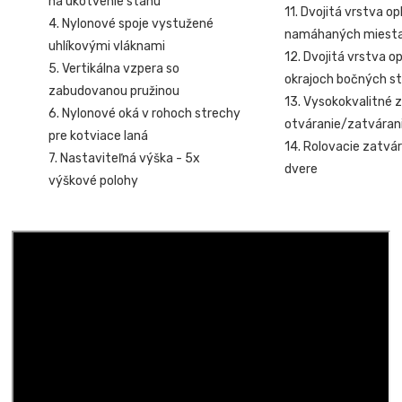
na ukotvenie stanu
11. Dvojitá vrstva o
4. Nylonové spoje vystužené
namáhaných miest
uhlíkovými vláknami
12. Dvojitá vrstva o
5. Vertikálna vzpera so
okrajoch bočných st
zabudovanou pružinou
13. Vysokokvalitné z
6. Nylonové oká v rohoch strechy
otváranie/zatvárani
pre kotviace laná
14. Rolovacie zatvár
7. Nastaviteľná výška - 5x
dvere
výškové polohy