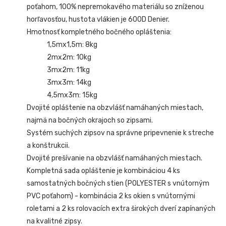
poťahom, 100% nepremokavého materiálu so zníženou
horľavosťou, hustota vlákien je 600D Denier.
Hmotnosť kompletného bočného opláštenia:
1,5mx1,5m: 8kg
2mx2m: 10kg
3mx2m: 11kg
3mx3m: 14kg
4,5mx3m: 15kg
Dvojité opláštenie na obzvlášť namáhaných miestach,
najmä na bočných okrajoch so zipsami.
Systém suchých zipsov na správne pripevnenie k streche
a konštrukcii.
Dvojité prešívanie na obzvlášť namáhaných miestach.
Kompletná sada opláštenie je kombináciou 4 ks
samostatných bočných stien (POLYESTER s vnútorným
PVC poťahom) - kombinácia 2 ks okien s vnútornými
roletami a 2 ks rolovacích extra širokých dverí zapínaných
na kvalitné zipsy.