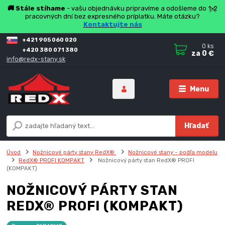
🚚 Stále stíhame
- vašu objednávku pripravíme a odošleme do 1-2
pracovných dní bez expresného príplatku. Máte otázku?
Kontaktujte nás
+421 905 060 020
0
ks
+420 380 071 380
za
0 €
info@redx-stany.sk
Menu
Hľadať
Úvod
Nožnicové párty stany RedX®
Nožnicové stany - podľa modelu
RedX® PROFI KOMPAKT
Nožnicový párty stan RedX® PROFI
(KOMPAKT)
NOŽNICOVÝ PÁRTY STAN
REDX® PROFI (KOMPAKT)