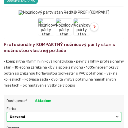
Doprava ZADARMO
Profesionálny KOMPAKTNÝ nožnicový párty stan s
možnosťou vlastnej potlače
• kompaktná 45mm hliníková konštrukcia • pevný a ľahký profesionálny
stan • 10-ročná záruka na kĺby a spoje z nylonu • 100% nepremokavý
poťah so zníženou horľavosťou (polyester s PVC poťahom) • vak na
kolieskach • kotviaca sada • dvojitá vrstva poťahu na namáhaných
miestach • 5x nastavenie výšky
celý popis
Dostupnosť
Skladom
Farba
Rozmer