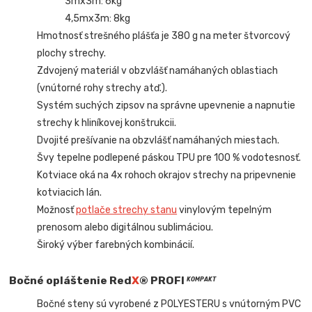
3mx3m: 6kg
4,5mx3m: 8kg
Hmotnosť strešného plášťa je 380 g na meter štvorcový
plochy strechy.
Zdvojený materiál v obzvlášť namáhaných oblastiach
(vnútorné rohy strechy atď.).
Systém suchých zipsov na správne upevnenie a napnutie
strechy k hliníkovej konštrukcii.
Dvojité prešívanie na obzvlášť namáhaných miestach.
Švy tepelne podlepené páskou TPU pre 100 % vodotesnosť.
Kotviace oká na 4x rohoch okrajov strechy na pripevnenie
kotviacich lán.
Možnosť
potlače strechy stanu
vinylovým tepelným
prenosom alebo digitálnou sublimáciou.
Široký výber farebných kombinácií.
Bočné opláštenie Red
X
® PROFI
KOMPAKT
Bočné steny sú vyrobené z POLYESTERU s vnútorným PVC