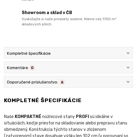
Showroom a sklad v ČB
Vyskúšajte si naše produkty osobne. Máme cez 1700 m²
skladových plôch.
Kompletné špecifikácie
Komentáre
0
Doporučené príslušenstvo:
6
KOMPLETNÉ ŠPECIFIKÁCIE
Naše
KOMPAKTNÉ
nožnicové stany
PROFI
sú ideálne v
situáciách, keď je priestor na skladovanie alebo prepravu stanu
obmedzený. Konštrukcia týchto stanov v zloženom
(zatvorenom) stave dosahuje výšku len 102 cm (v porovnaní so