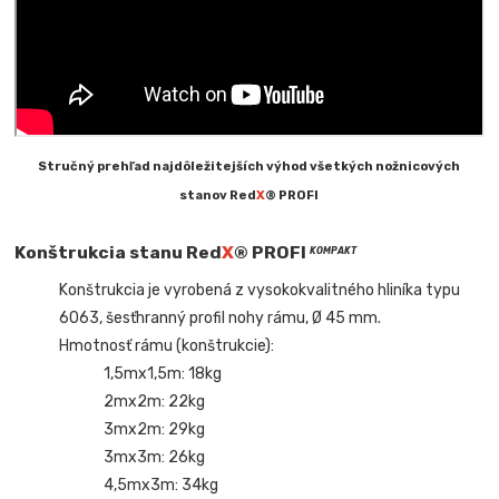
Stručný prehľad najdôležitejších výhod všetkých nožnicových
stanov Red
X
® PROFI
Konštrukcia stanu Red
X
® PROFI
KOMPAKT
Konštrukcia je vyrobená z vysokokvalitného hliníka typu
6063, šesťhranný profil nohy rámu, Ø 45 mm.
Hmotnosť rámu (konštrukcie):
1,5mx1,5m: 18kg
2mx2m: 22kg
3mx2m: 29kg
3mx3m: 26kg
4,5mx3m: 34kg