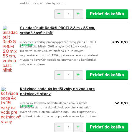
vertikálnu vzperu strechy stanu
Pridať do košíka
Skladací pult RedX® PROFI 2,8 m x 53 cm,
vrchná časť: hliník
• pevný a stabilný predajný/prezentačný pult • PROFI
389 €
/
ks
Skladom
konštrukcia, hliník 6063 a nylonové kĺby • doska s
rozmermi 53cmx280cm zložená z hliníkových
segmentov • nosnosť: 120kg pri rovnomernom zaťažení
• vrátane kovových spojok na upevnenie ku konštrukcii
skladacieho stanu
Pridať do košíka
Kotviaca sada 4x ks 15l vaky na vodu pre
nožnicové stany
• sada 4x ks vakov na vodu alebo piesok • rýchle
36 €
/
ks
Skladom
ukotvenie stanu na akomkoľvek povrchu • materiál:
zvárané PVC • objem každého vaku: 15l • upevnenie k
konštrukcii stanu pomocou popruhov so suchými zipsmi
Pridať do košíka