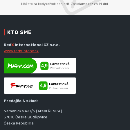
Môžete sa kedykoľvek odhlásiť. Zasielame raz za 14 dní.
KTO SME
Red
X
International CZ s.r.o.
www.redx-stany.sk
Predajňa & sklad:
Nemanická 437/5 (Areál ŘEMPA)
37010 České Budějovice
Česká Republika