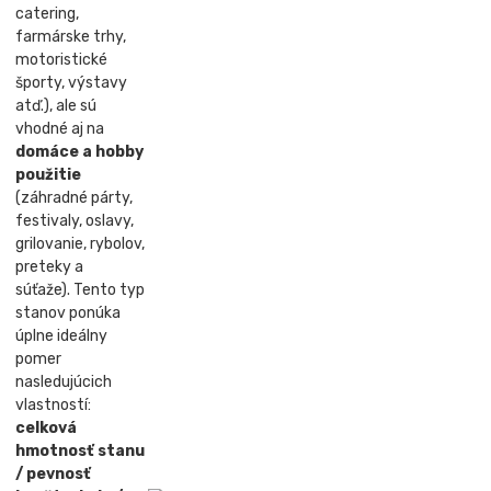
catering,
farmárske trhy,
motoristické
športy, výstavy
atď.), ale sú
vhodné aj na
domáce a hobby
použitie
(záhradné párty,
festivaly, oslavy,
grilovanie, rybolov,
preteky a
súťaže). Tento typ
stanov ponúka
úplne ideálny
pomer
nasledujúcich
vlastností:
celková
hmotnosť stanu
/ pevnosť