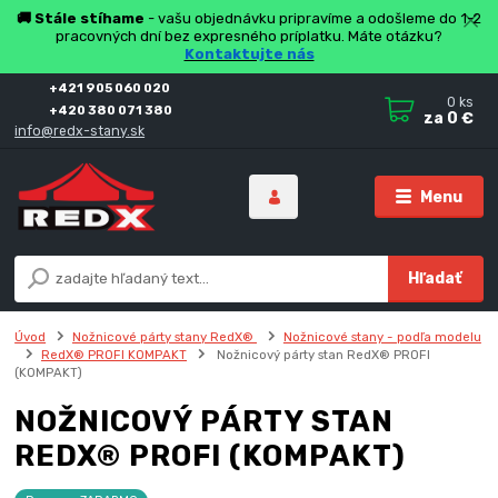
🚚 Stále stíhame
- vašu objednávku pripravíme a odošleme do 1-2
pracovných dní bez expresného príplatku. Máte otázku?
Kontaktujte nás
+421 905 060 020
0
ks
+420 380 071 380
za
0 €
info@redx-stany.sk
Menu
Hľadať
Úvod
Nožnicové párty stany RedX®
Nožnicové stany - podľa modelu
RedX® PROFI KOMPAKT
Nožnicový párty stan RedX® PROFI
(KOMPAKT)
NOŽNICOVÝ PÁRTY STAN
REDX® PROFI (KOMPAKT)