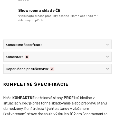
Showroom a sklad v ČB
Vyskúšajte si naše produkty osobne. Máme cez 1700 m²
skladových plôch.
Kompletné špecifikácie
Komentáre
0
Doporučené príslušenstvo:
6
KOMPLETNÉ ŠPECIFIKÁCIE
Naše
KOMPAKTNÉ
nožnicové stany
PROFI
sú ideálne v
situáciách, keď je priestor na skladovanie alebo prepravu stanu
obmedzený. Konštrukcia týchto stanov v zloženom
(zatvorenom) stave dosahuje výšku len 102 cm (v porovnaní so