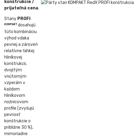
konštrukcie /
prijateľná cena
.
Stany
PROFI
dosahujú
KOMPAKT
túto kombináciu
výhod vďaka
pevnej a zároveň
relatívne ľahkej
hliníkovej
konštrukcii,
dvojitým
vnútorným
vzperám v
každom
hliníkovom
nožnicovom
profile (zvyšujú
pevnosť
konštrukcie o
približne 30 %),
mimoriadne