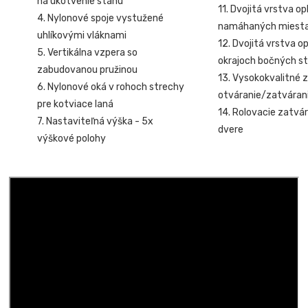
na ukotvenie stanu
11. Dvojitá vrstva o
4. Nylonové spoje vystužené
namáhaných miest
uhlíkovými vláknami
12. Dvojitá vrstva o
5. Vertikálna vzpera so
okrajoch bočných st
zabudovanou pružinou
13. Vysokokvalitné z
6. Nylonové oká v rohoch strechy
otváranie/zatvárani
pre kotviace laná
14. Rolovacie zatvár
7. Nastaviteľná výška - 5x
dvere
výškové polohy