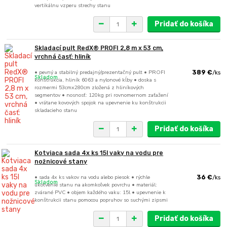
vertikálnu vzperu strechy stanu
Pridať do košíka
Skladací pult RedX® PROFI 2,8 m x 53 cm,
vrchná časť: hliník
• pevný a stabilný predajný/prezentačný pult • PROFI
389 €
/
ks
Skladom
konštrukcia, hliník 6063 a nylonové kĺby • doska s
rozmermi 53cmx280cm zložená z hliníkových
segmentov • nosnosť: 120kg pri rovnomernom zaťažení
• vrátane kovových spojok na upevnenie ku konštrukcii
skladacieho stanu
Pridať do košíka
Kotviaca sada 4x ks 15l vaky na vodu pre
nožnicové stany
• sada 4x ks vakov na vodu alebo piesok • rýchle
36 €
/
ks
Skladom
ukotvenie stanu na akomkoľvek povrchu • materiál:
zvárané PVC • objem každého vaku: 15l • upevnenie k
konštrukcii stanu pomocou popruhov so suchými zipsmi
Pridať do košíka