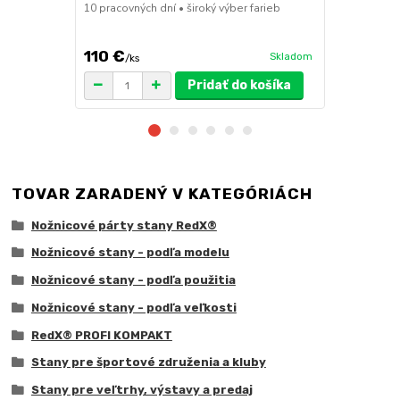
10 pracovných dní • široký výber farieb
ruda (magnet
pre väčšie z
110 €
75 €
Skladom
/
ks
/
ks
Pridať do košíka
TOVAR ZARADENÝ V KATEGÓRIÁCH
Nožnicové párty stany RedX®
Nožnicové stany - podľa modelu
Nožnicové stany - podľa použitia
Nožnicové stany - podľa veľkosti
RedX® PROFI KOMPAKT
Stany pre športové združenia a kluby
Stany pre veľtrhy, výstavy a predaj