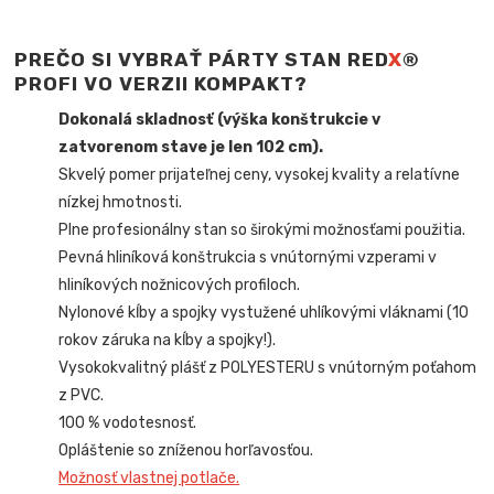
PREČO SI VYBRAŤ PÁRTY STAN RED
X
®
PROFI VO VERZII KOMPAKT?
Dokonalá skladnosť (výška konštrukcie v
zatvorenom stave je len 102 cm).
Skvelý pomer prijateľnej ceny, vysokej kvality a relatívne
nízkej hmotnosti.
Plne profesionálny stan so širokými možnosťami použitia.
Pevná hliníková konštrukcia s vnútornými vzperami v
hliníkových nožnicových profiloch.
Nylonové kĺby a spojky vystužené uhlíkovými vláknami (10
rokov záruka na kĺby a spojky!).
Vysokokvalitný plášť z POLYESTERU s vnútorným poťahom
z PVC.
100 % vodotesnosť.
Opláštenie so zníženou horľavosťou.
Možnosť vlastnej potlače.