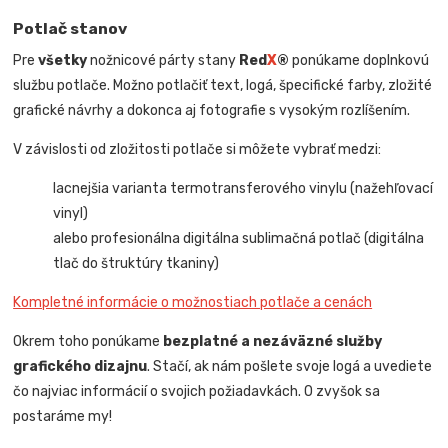
Potlač stanov
Pre
všetky
nožnicové párty stany
Red
X
®
ponúkame doplnkovú
službu potlače. Možno potlačiť text, logá, špecifické farby, zložité
grafické návrhy a dokonca aj fotografie s vysokým rozlíšením.
V závislosti od zložitosti potlače si môžete vybrať medzi:
lacnejšia varianta termotransferového vinylu (nažehľovací
vinyl)
alebo profesionálna digitálna sublimačná potlač (digitálna
tlač do štruktúry tkaniny)
Kompletné informácie o možnostiach potlače a cenách
Okrem toho ponúkame
bezplatné a nezáväzné služby
grafického dizajnu
. Stačí, ak nám pošlete svoje logá a uvediete
čo najviac informácií o svojich požiadavkách. O zvyšok sa
postaráme my!