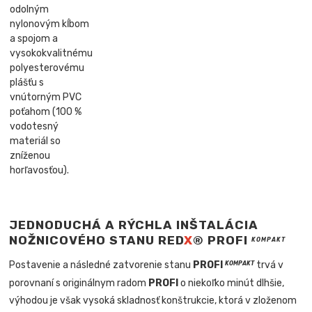
odolným
nylonovým kĺbom
a spojom a
vysokokvalitnému
polyesterovému
plášťu s
vnútorným PVC
poťahom (100 %
vodotesný
materiál so
zníženou
horľavosťou).
JEDNODUCHÁ A RÝCHLA INŠTALÁCIA
NOŽNICOVÉHO STANU RED
X
® PROFI
KOMPAKT
Postavenie a následné zatvorenie stanu
PROFI
trvá v
KOMPAKT
porovnaní s originálnym radom
PROFI
o niekoľko minút dlhšie,
výhodou je však vysoká skladnosť konštrukcie, ktorá v zloženom