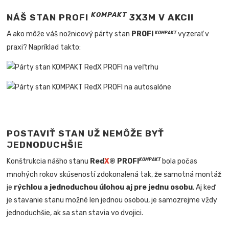
KOMPAKT
NÁŠ STAN PROFI
3X3M V AKCII
A ako môže váš nožnicový párty stan
PROFI
vyzerať v
KOMPAKT
praxi? Napríklad takto:
POSTAVIŤ STAN UŽ NEMÔŽE BYŤ
JEDNODUCHŠIE
Konštrukcia nášho stanu
Red
X
® PROFI
bola počas
KOMPAKT
mnohých rokov skúseností zdokonalená tak, že samotná montáž
je
rýchlou a jednoduchou úlohou aj pre jednu osobu
. Aj keď
je stavanie stanu možné len jednou osobou, je samozrejme vždy
jednoduchšie, ak sa stan stavia vo dvojici.