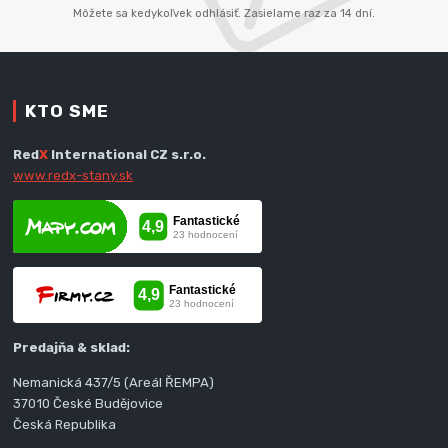
Môžete sa kedykoľvek odhlásiť. Zasielame raz za 14 dní.
KTO SME
Red
X
International CZ s.r.o.
www.redx-stany.sk
Predajňa & sklad:
Nemanická 437/5 (Areál ŘEMPA)
37010 České Budějovice
Česká Republika