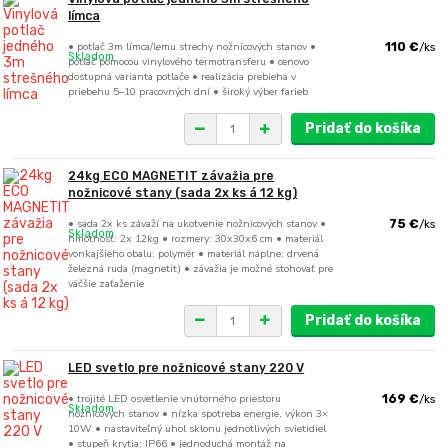
límca
• potlač 3m límca/lemu strechy nožnicových stanov •
110 €
/
ks
Skladom
potlač pomocou vinylového termotransferu • cenovo
dostupná varianta potlače • realizácia prebieha v
priebehu 5–10 pracovných dní • široký výber farieb
Pridať do košíka
24kg ECO MAGNETIT závažia pre
nožnicové stany (sada 2x ks á 12 kg)
• sada 2x ks závaží na ukotvenie nožnicových stanov •
75 €
/
ks
Skladom
hmotnosť: 2x 12kg • rozmery: 30x30x6 cm • materiál
vonkajšieho obalu: polymér • materiál náplne: drvená
železná ruda (magnetit) • závažia je možné stohovať pre
väčšie zaťaženie
Pridať do košíka
LED svetlo pre nožnicové stany 220 V
• trojité LED osvetlenie vnútorného priestoru
169 €
/
ks
Skladom
nožnicových stanov • nízka spotreba energie, výkon 3×
10W • nastaviteľný uhol sklonu jednotlivých svietidiel
• stupeň krytia: IP66 • jednoduchá montáž na