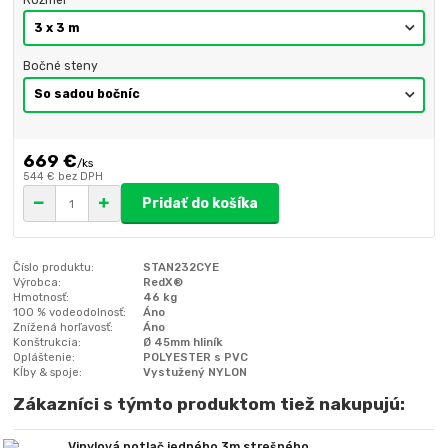
Bočné steny
669 €
/
ks
544 €
bez DPH
Pridať do košíka
Číslo produktu:
STAN232CYE
Výrobca:
RedX®
Hmotnosť:
46 kg
100 % vodeodolnosť:
Áno
Znížená horľavosť:
Áno
Konštrukcia:
Ø 45mm hliník
Opláštenie:
POLYESTER s PVC
Kĺby & spoje:
Vystužený NYLON
Zákazníci s týmto produktom tiež nakupujú:
Vinylová potlač jedného 3m strešného