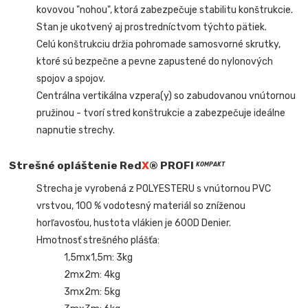
kovovou "nohou", ktorá zabezpečuje stabilitu konštrukcie.
Stan je ukotvený aj prostredníctvom týchto pätiek.
Celú konštrukciu držia pohromade samosvorné skrutky,
ktoré sú bezpečne a pevne zapustené do nylonových
spojov a spojov.
Centrálna vertikálna vzpera(y) so zabudovanou vnútornou
pružinou - tvorí stred konštrukcie a zabezpečuje ideálne
napnutie strechy.
Strešné opláštenie Red
X
® PROFI
KOMPAKT
Strecha je vyrobená z POLYESTERU s vnútornou PVC
vrstvou, 100 % vodotesný materiál so zníženou
horľavosťou, hustota vlákien je 600D Denier.
Hmotnosť strešného plášťa:
1,5mx1,5m: 3kg
2mx2m: 4kg
3mx2m: 5kg