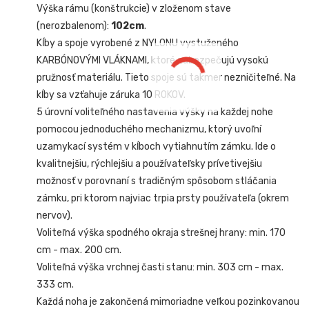
Výška rámu (konštrukcie) v zloženom stave
(nerozbalenom):
102cm
.
Kĺby a spoje vyrobené z NYLONU vystuženého
KARBÓNOVÝMI VLÁKNAMI, ktoré zabezpečujú vysokú
pružnosť materiálu. Tieto spoje sú takmer nezničiteľné. Na
kĺby sa vzťahuje záruka 10 ROKOV.
5 úrovní voliteľného nastavenia výšky na každej nohe
pomocou jednoduchého mechanizmu, ktorý uvoľní
uzamykací systém v kĺboch vytiahnutím zámku. Ide o
kvalitnejšiu, rýchlejšiu a používateľsky prívetivejšiu
možnosť v porovnaní s tradičným spôsobom stláčania
zámku, pri ktorom najviac trpia prsty používateľa (okrem
nervov).
Voliteľná výška spodného okraja strešnej hrany: min. 170
cm - max. 200 cm.
Voliteľná výška vrchnej časti stanu: min. 303 cm - max.
333 cm.
Každá noha je zakončená mimoriadne veľkou pozinkovanou