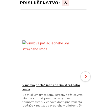
PRÍSLUŠENSTVO:
6
TOP produkt
Novinka
Vinylová potlač jedného 3m strešného
24kg ECO M
límca
nožnicové s
• potlač 3m límca/lemu strechy nožnicových
• sada 2x ks
stanov • potlač pomocou vinylového
stanov • hmo
termotransferu • cenovo dostupná varianta
30x30x6 cm •
potlače • realizácia prebieha v priebehu 5–
polymér • ma