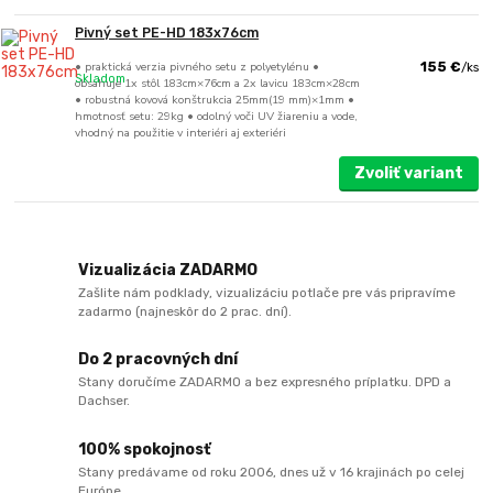
Pivný set PE-HD 183x76cm
• praktická verzia pivného setu z polyetylénu •
155 €
/
ks
Skladom
obsahuje 1x stôl 183cm×76cm a 2x lavicu 183cm×28cm
• robustná kovová konštrukcia 25mm(19 mm)×1mm •
hmotnosť setu: 29kg • odolný voči UV žiareniu a vode,
vhodný na použitie v interiéri aj exteriéri
Zvoliť variant
Vizualizácia ZADARMO
Zašlite nám podklady, vizualizáciu potlače pre vás pripravíme
zadarmo (najneskôr do 2 prac. dní).
Do 2 pracovných dní
Stany doručíme ZADARMO a bez expresného príplatku. DPD a
Dachser.
100% spokojnosť
Stany predávame od roku 2006, dnes už v 16 krajinách po celej
Európe.