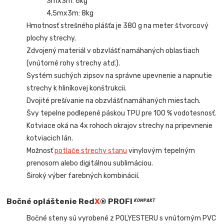
3mx3m: 6kg
4,5mx3m: 8kg
Hmotnosť strešného plášťa je 380 g na meter štvorcový
plochy strechy.
Zdvojený materiál v obzvlášť namáhaných oblastiach
(vnútorné rohy strechy atď.).
Systém suchých zipsov na správne upevnenie a napnutie
strechy k hliníkovej konštrukcii.
Dvojité prešívanie na obzvlášť namáhaných miestach.
Švy tepelne podlepené páskou TPU pre 100 % vodotesnosť.
Kotviace oká na 4x rohoch okrajov strechy na pripevnenie
kotviacich lán.
Možnosť
potlače strechy stanu
vinylovým tepelným
prenosom alebo digitálnou sublimáciou.
Široký výber farebných kombinácií.
Bočné opláštenie Red
X
® PROFI
KOMPAKT
Bočné steny sú vyrobené z POLYESTERU s vnútorným PVC