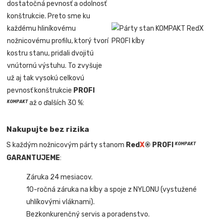
dostatočná pevnosť a odolnosť
konštrukcie. Preto sme ku
každému hliníkovému
nožnicovému profilu, ktorý tvorí
kostru stanu, pridali dvojitú
vnútornú výstuhu. To zvyšuje
už aj tak vysokú celkovú
pevnosť konštrukcie
PROFI
až o ďalších 30 %:
KOMPAKT
Nakupujte bez rizika
S každým nožnicovým párty stanom
Red
X
® PROFI
KOMPAKT
GARANTUJEME
:
Záruka 24 mesiacov.
10-ročná záruka na kĺby a spoje z NYLONU (vystužené
uhlíkovými vláknami).
Bezkonkurenčný servis a poradenstvo.