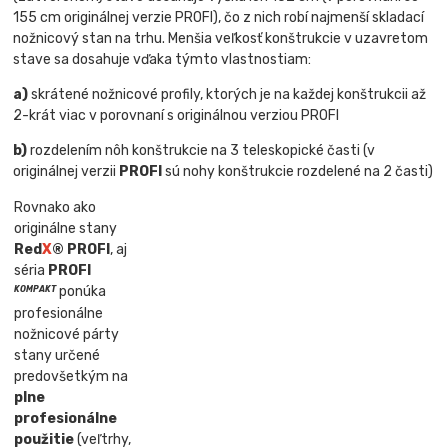
155 cm originálnej verzie PROFI), čo z nich robí najmenší skladací
nožnicový stan na trhu. Menšia veľkosť konštrukcie v uzavretom
stave sa dosahuje vďaka týmto vlastnostiam:
a)
skrátené nožnicové profily, ktorých je na každej konštrukcii až
2-krát viac v porovnaní s originálnou verziou PROFI
b)
rozdelením nôh konštrukcie na 3 teleskopické časti (v
originálnej verzii
PROFI
sú nohy konštrukcie rozdelené na 2 časti)
Rovnako ako
originálne stany
Red
X
® PROFI
, aj
séria
PROFI
ponúka
KOMPAKT
profesionálne
nožnicové párty
stany určené
predovšetkým na
plne
profesionálne
použitie
(veľtrhy,