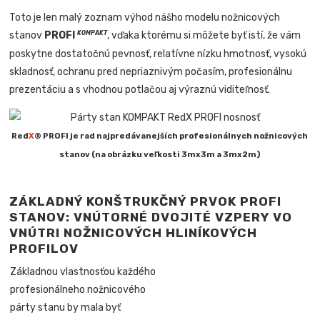
Toto je len malý zoznam výhod nášho modelu nožnicových
stanov
PROFI
, vďaka ktorému si môžete byť istí, že vám
KOMPAKT
poskytne dostatočnú pevnosť, relatívne nízku hmotnosť, vysokú
skladnosť, ochranu pred nepriaznivým počasím, profesionálnu
prezentáciu a s vhodnou potlačou aj výraznú viditeľnosť.
Red
X
® PROFI je rad najpredávanejších profesionálnych nožnicových
stanov (na obrázku veľkosti 3mx3m a 3mx2m)
ZÁKLADNÝ KONŠTRUKČNÝ PRVOK PROFI
STANOV: VNÚTORNÉ DVOJITÉ VZPERY VO
VNÚTRI NOŽNICOVÝCH HLINÍKOVÝCH
PROFILOV
Základnou vlastnosťou každého
profesionálneho nožnicového
párty stanu by mala byť