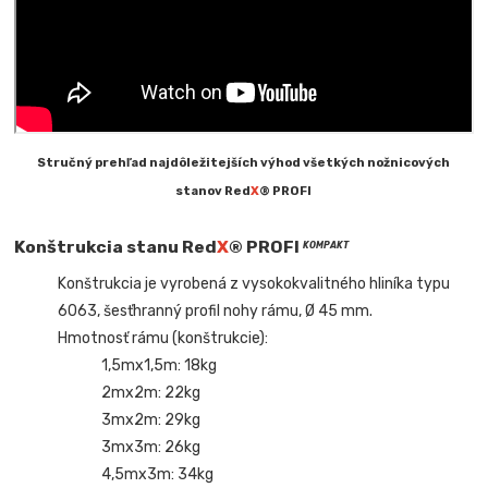
Stručný prehľad najdôležitejších výhod všetkých nožnicových
stanov Red
X
® PROFI
Konštrukcia stanu Red
X
® PROFI
KOMPAKT
Konštrukcia je vyrobená z vysokokvalitného hliníka typu
6063, šesťhranný profil nohy rámu, Ø 45 mm.
Hmotnosť rámu (konštrukcie):
1,5mx1,5m: 18kg
2mx2m: 22kg
3mx2m: 29kg
3mx3m: 26kg
4,5mx3m: 34kg