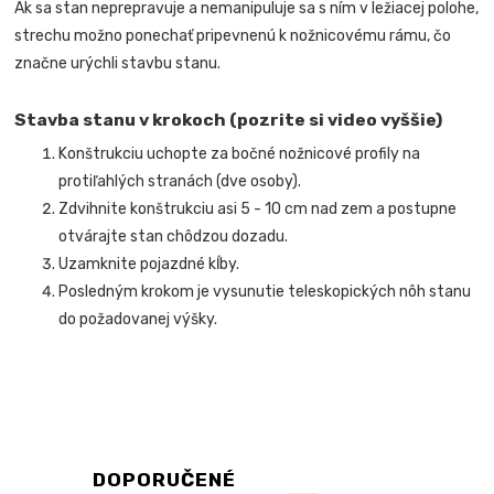
Ak sa stan neprepravuje a nemanipuluje sa s ním v ležiacej polohe,
strechu možno ponechať pripevnenú k nožnicovému rámu, čo
značne urýchli stavbu stanu.
Stavba stanu v krokoch (pozrite si video vyššie)
Konštrukciu uchopte za bočné nožnicové profily na
protiľahlých stranách (dve osoby).
Zdvihnite konštrukciu asi 5 - 10 cm nad zem a postupne
otvárajte stan chôdzou dozadu.
Uzamknite pojazdné kĺby.
Posledným krokom je vysunutie teleskopických nôh stanu
do požadovanej výšky.
DOPORUČENÉ