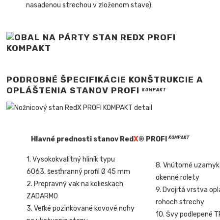
nasadenou strechou v zloženom stave):
PODROBNÉ ŠPECIFIKÁCIE KONŠTRUKCIE A
OPLÁŠTENIA STANOV
PROFI
KOMPAKT
Hlavné prednosti stanov Red
X
® PROFI
KOMPAKT
1. Vysokokvalitný hliník typu
8. Vnútorné uzamyk
6063, šesťhranný profil Ø 45 mm
okenné rolety
2. Prepravný vak na kolieskach
9. Dvojitá vrstva op
ZADARMO
rohoch strechy
3. Veľké pozinkované kovové nohy
10. Švy podlepené 