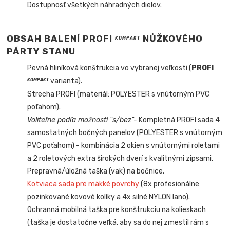
Dostupnosť všetkých náhradných dielov.
OBSAH BALENÍ PROFI
NŮŽKOVÉHO
KOMPAKT
PÁRTY STANU
Pevná hliníková konštrukcia vo vybranej veľkosti (
PROFI
varianta).
KOMPAKT
Strecha PROFI (materiál: POLYESTER s vnútorným PVC
poťahom).
Voliteľne podľa možností "s/bez"-
Kompletná PROFI sada 4
samostatných bočných panelov (POLYESTER s vnútorným
PVC poťahom) - kombinácia 2 okien s vnútornými roletami
a 2 roletových extra širokých dverí s kvalitnými zipsami.
Prepravná/úložná taška (vak) na bočnice.
Kotviaca sada pre mäkké povrchy
(8x profesionálne
pozinkované kovové kolíky a 4x silné NYLON lano).
Ochranná mobilná taška pre konštrukciu na kolieskach
(taška je dostatočne veľká, aby sa do nej zmestil rám s