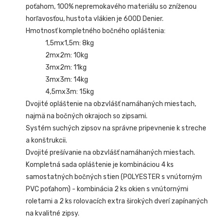
poťahom, 100% nepremokavého materiálu so zníženou
horľavosťou, hustota vlákien je 600D Denier.
Hmotnosť kompletného bočného opláštenia:
1,5mx1,5m: 8kg
2mx2m: 10kg
3mx2m: 11kg
3mx3m: 14kg
4,5mx3m: 15kg
Dvojité opláštenie na obzvlášť namáhaných miestach,
najmä na bočných okrajoch so zipsami.
Systém suchých zipsov na správne pripevnenie k streche
a konštrukcii.
Dvojité prešívanie na obzvlášť namáhaných miestach.
Kompletná sada opláštenie je kombináciou 4 ks
samostatných bočných stien (POLYESTER s vnútorným
PVC poťahom) - kombinácia 2 ks okien s vnútornými
roletami a 2 ks rolovacích extra širokých dverí zapínaných
na kvalitné zipsy.