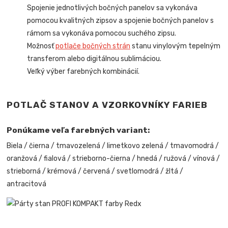
Spojenie jednotlivých bočných panelov sa vykonáva
pomocou kvalitných zipsov a spojenie bočných panelov s
rámom sa vykonáva pomocou suchého zipsu.
Možnosť
potlače bočných strán
stanu vinylovým tepelným
transferom alebo digitálnou sublimáciou.
Veľký výber farebných kombinácií.
POTLAČ STANOV A VZORKOVNÍKY FARIEB
Ponúkame veľa farebných variant:
Biela / čierna / tmavozelená / limetkovo zelená / tmavomodrá /
oranžová / fialová / strieborno-čierna / hnedá / ružová / vínová /
strieborná / krémová / červená / svetlomodrá / žltá /
antracitová