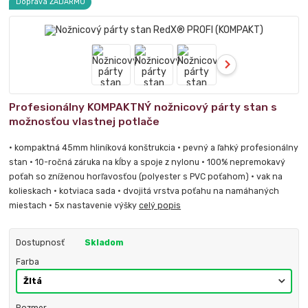
Doprava ZADARMO
Profesionálny KOMPAKTNÝ nožnicový párty stan s
možnosťou vlastnej potlače
• kompaktná 45mm hliníková konštrukcia • pevný a ľahký profesionálny
stan • 10-ročná záruka na kĺby a spoje z nylonu • 100% nepremokavý
poťah so zníženou horľavosťou (polyester s PVC poťahom) • vak na
kolieskach • kotviaca sada • dvojitá vrstva poťahu na namáhaných
miestach • 5x nastavenie výšky
celý popis
Dostupnosť
Skladom
Farba
Rozmer