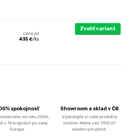
Zvoliť variant
cena od
435 €
/
ks
00% spokojnosť
Showroom a sklad v ČB
predávame od roku 2006,
Vyskúšajte si naše produkty
ž v 16 krajinách po celej
osobne. Máme cez 1700 m²
Európe.
skladových plôch.