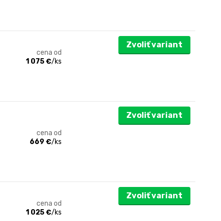
Zvoliť variant
cena od
1 075 €
/
ks
Zvoliť variant
cena od
669 €
/
ks
Zvoliť variant
cena od
1 025 €
/
ks