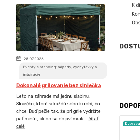
K d
Kon
Obs
DOST
28.07.2026
Eventy a branding: nápady, vychytávky a
inšpirácie
Dokonalé grilovanie bez slniečka
Leto na záhrade má jednu slabinu.
Slniečko, ktoré si každú sobotu robí, čo
DOPO
chce. Buď pečie tak, že pri grile vydržíte
päť minút, alebo sa objaví mrak ...
čítať
Doprav
celé