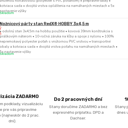
zníženou horľavosťou (polyester s PVC poťahom) • prepravné tašky •
kotviaca sada • dvojitá vrstva opláštenia na namáhaných miestach • 5x
nastavenie výšky
Skladom
Nožnicový párty stan RedX® HOBBY 3x4,5 m
• odolný stan 3x4,5m na hobby použitie • kovová 39mm konštrukcia s
práškovým náterom • 10-ročná záruka na kĺby a spoje z nylonu • 100%
nepremokavý polyester poťah s vnútornou PVC vrstvou • transportné
obaly a kotviaca sada • dvojitá vrstva poťahu na namáhaných miestach •
5x nastavenie výšky
Skladom
lizácia ZADARMO
Do 2 pracovných dní
1
m podklady, vizualizáciu
Stany doručíme ZADARMO a bez
Stany 
e pre vás pripravíme
expresného príplatku. DPD a
dnes u
 (najneskôr do 2 prac.
Dachser.
dní).