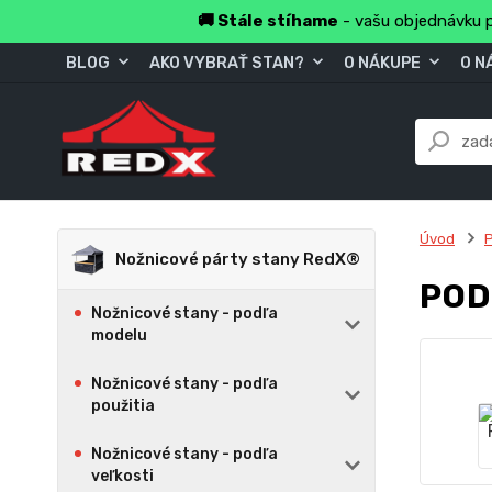
🚚 Stále stíhame
- vašu objednávku p
BLOG
AKO VYBRAŤ STAN?
O NÁKUPE
O N
Úvod
Nožnicové párty stany RedX®
POD
Nožnicové stany - podľa
modelu
Nožnicové stany - podľa
použitia
Nožnicové stany - podľa
veľkosti