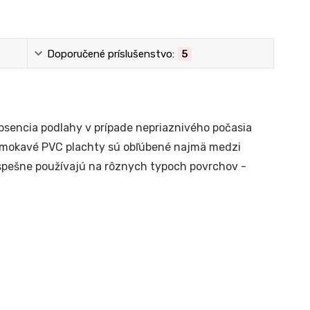
Doporučené príslušenstvo:
5
bsencia podlahy v prípade nepriaznivého počasia
premokavé PVC plachty sú obľúbené najmä medzi
úspešne používajú na rôznych typoch povrchov -