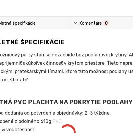
etné špecifikácie
Komentáre
0
ETNÉ ŠPECIFIKÁCIE
ožnicový párty stan sa nezaobíde bez podlahovej krytiny. A
príjemniť akúkoľvek činnosť v krytom priestore. Tieto ne
ickými pretekárskymi tímami, ktoré túto možnosť podlahy 
tón, štrk atď.
TNÁ PVC PLACHTA NA POKRYTIE PODLAHY
a dodania od potvrdenia objednávky: 2-3 týždne.
obené z odolného 610g PVC.
 % vodotesnosť.