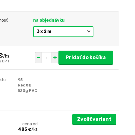
nosť
na objednávku
r
€
/
ks
Pridať do košíka
z DPH
ktu:
95
RedX®
520g PVC
Zvoliť variant
cena od
485 €
/
ks