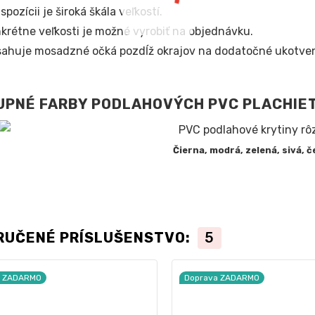
ispozícii je široká škála veľkostí.
krétne veľkosti je možné vyrobiť na objednávku.
ahuje mosadzné očká pozdĺž okrajov na dodatočné ukotven
UPNÉ FARBY PODLAHOVÝCH PVC PLACHIE
Čierna, modrá, zelená, sivá, č
RUČENÉ PRÍSLUŠENSTVO:
5
a ZADARMO
Doprava ZADARMO