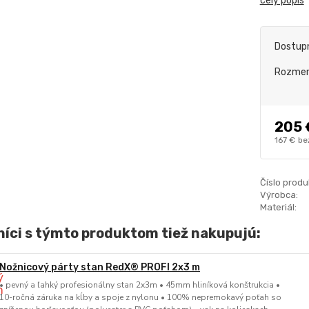
celý popis
Dostup
Rozme
205 
167 €
be
Číslo produ
Výrobca:
Materiál:
íci s týmto produktom tiež nakupujú:
Nožnicový párty stan RedX® PROFI 2x3 m
• pevný a ľahký profesionálny stan 2x3m • 45mm hliníková konštrukcia •
10-ročná záruka na kĺby a spoje z nylonu • 100% nepremokavý poťah so