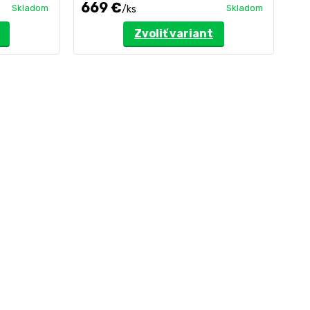
669 €
1
Skladom
Skladom
/
ks
Zvoliť variant