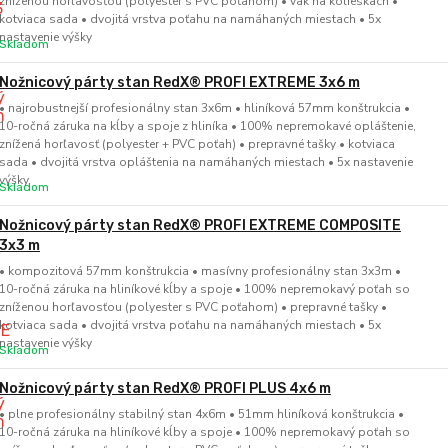
zníženou horľavosťou (polyester s PVC poťahom) • vak na kolieskach •
kotviaca sada • dvojitá vrstva poťahu na namáhaných miestach • 5x
nastavenie výšky
Skladom
Nožnicový párty stan RedX® PROFI EXTREME 3x6 m
• najrobustnejší profesionálny stan 3x6m • hliníková 57mm konštrukcia •
10-ročná záruka na kĺby a spoje z hliníka • 100% nepremokavé opláštenie,
znížená horľavosť (polyester + PVC poťah) • prepravné tašky • kotviaca
sada • dvojitá vrstva opláštenia na namáhaných miestach • 5x nastavenie
výšky
Skladom
Nožnicový párty stan RedX® PROFI EXTREME COMPOSITE
3x3 m
• kompozitová 57mm konštrukcia • masívny profesionálny stan 3x3m •
10-ročná záruka na hliníkové kĺby a spoje • 100% nepremokavý poťah so
zníženou horľavosťou (polyester s PVC poťahom) • prepravné tašky •
kotviaca sada • dvojitá vrstva poťahu na namáhaných miestach • 5x
nastavenie výšky
Skladom
Nožnicový párty stan RedX® PROFI PLUS 4x6 m
• plne profesionálny stabilný stan 4x6m • 51mm hliníková konštrukcia •
10-ročná záruka na hliníkové kĺby a spoje • 100% nepremokavý poťah so