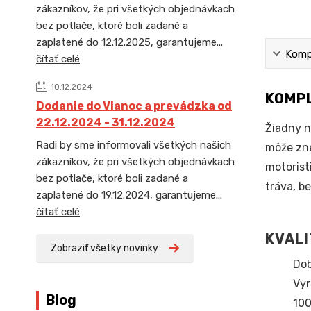
zákazníkov, že pri všetkých objednávkach
bez potlače, ktoré boli zadané a
zaplatené do 12.12.2025, garantujeme...
Kompl
čítať celé
10.12.2024
KOMPL
Dodanie do Vianoc a prevádzka od
22.12.2024 - 31.12.2024
Žiadny n
Radi by sme informovali všetkých našich
môže zne
zákazníkov, že pri všetkých objednávkach
motorist
bez potlače, ktoré boli zadané a
tráva, be
zaplatené do 19.12.2024, garantujeme...
čítať celé
KVALI
Zobraziť všetky novinky
Dob
Vyr
Blog
100