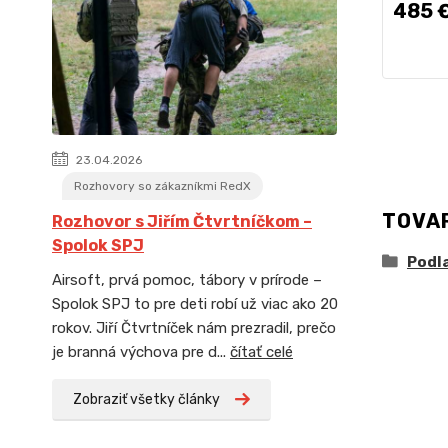
485 
23.04.2026
Rozhovory so zákazníkmi RedX
TOVA
Rozhovor s Jiřím Čtvrtníčkom –
Spolok SPJ
Podl
Airsoft, prvá pomoc, tábory v prírode –
Spolok SPJ to pre deti robí už viac ako 20
rokov. Jiří Čtvrtníček nám prezradil, prečo
je branná výchova pre d...
čítať celé
Zobraziť všetky články