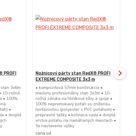
® PROFI
Nožnicový párty stan RedX® PROFI
No
EXTREME COMPOSITE 3x3 m
PL
y stan 3x6m
• kompozitová 57mm konštrukcia •
• p
• 10-ročná
masívny profesionálny stan 3x3m • 10-
51m
íka • 100%
ročná záruka na hliníkové kĺby a spoje •
zár
ená
100% nepremokavý poťah so zníženou
ne
ťah) •
horľavosťou (polyester s PVC poťahom) •
hor
a • dvojitá
prepravné tašky • kotviaca sada • dvojitá
pre
ných
vrstva poťahu na namáhaných miestach •
vrs
ky
5x nastavenie výšky
mie
cena od
ce