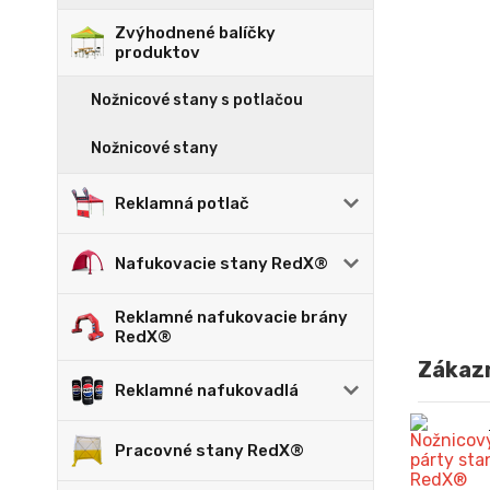
Zvýhodnené balíčky
produktov
Nožnicové stany s potlačou
Nožnicové stany
Reklamná potlač
Nafukovacie stany RedX®
Reklamné nafukovacie brány
RedX®
Zákazn
Reklamné nafukovadlá
Pracovné stany RedX®