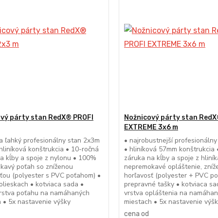
vý párty stan RedX® PROFI
Nožnicový párty stan RedX
EXTREME 3x6 m
a ľahký profesionálny stan 2x3m
• najrobustnejší profesionáln
liníková konštrukcia • 10-ročná
• hliníková 57mm konštrukcia 
a kĺby a spoje z nylonu • 100%
záruka na kĺby a spoje z hlin
kavý poťah so zníženou
nepremokavé opláštenie, zníž
ťou (polyester s PVC poťahom) •
horľavosť (polyester + PVC po
olieskach • kotviaca sada •
prepravné tašky • kotviaca sad
vrstva poťahu na namáhaných
vrstva opláštenia na namáha
 • 5x nastavenie výšky
miestach • 5x nastavenie výš
cena od