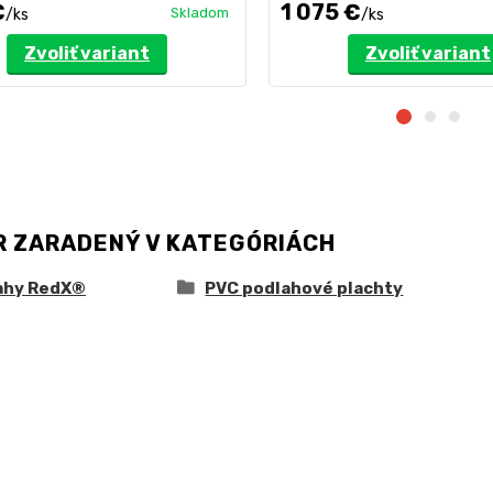
€
1 075 €
Skladom
/
ks
/
ks
Zvoliť variant
Zvoliť variant
R ZARADENÝ V KATEGÓRIÁCH
ahy RedX®
PVC podlahové plachty