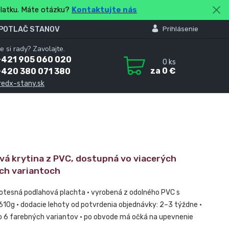
platku. Máte otázku?
Kontaktujte nás
 POTLAČ STANOV
Prihlásenie
e si rady? Zavolajte.
+421 905 060 020
0
ks
za
0 €
+420 380 071 380
redx-stany.sk
vá krytina z PVC, dostupná vo viacerých
ch variantoch
otesná podlahová plachta • vyrobená z odolného PVC s
10g • dodacie lehoty od potvrdenia objednávky: 2–3 týždne •
o 6 farebných variantov • po obvode má očká na upevnenie