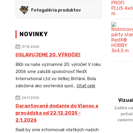
Fotogaléria produktov
NOVINKY
31.12.2025
OSLAVUJEME 20. VÝROČIE!
Blíži sa naše významné 20. výročie! V roku
2006 sme založili spoločnosť RedX
International Ltd vo Veľkej Británii. Bola
založená ako sesterská spol...
čítať celé
24.11.2025
Vizua
Garantované dodanie do Vianoc a
Zašlite ná
prevádzka od 22.12.2025 -
potlač
zadarmo
2.1.2026
Radi by sme informovali všetkých našich