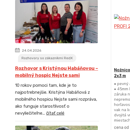
24.04.2026
Rozhovory so zákazníkmi RedX
Rozhovor s Kristýnou Habáňovou –
Nožnico
mobilný hospic Nejste sami
2x3 m
• pevný 
10 rokov pomoci tam, kde je to
• 45mm h
najpotrebnejšie. Kristýna Habáňová z
záruka n
nepremo
mobilného hospicu Nejste sami rozpráva,
horľavos
ako funguje starostlivosť o
vak na k
nevyliečiteľne...
čítať celé
dvojitá 
miestach
cena od