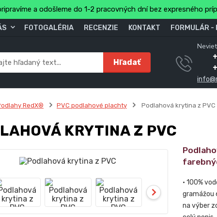
ripravíme a odošleme do 1-2 pracovných dní bez expresného prí
ÁS
FOTOGALÉRIA
RECENZIE
KONTAKT
FORMULÁR -
Neviet
Hľadať
info@
Podlahy RedX®
PVC podlahové plachty
Podlahová krytina z PVC
LAHOVÁ KRYTINA Z PVC
Podlaho
farebný
• 100% vod
gramážou 6
na výber z