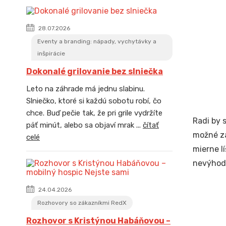
28.07.2026
Eventy a branding: nápady, vychytávky a
inšpirácie
Dokonalé grilovanie bez slniečka
Leto na záhrade má jednu slabinu.
Slniečko, ktoré si každú sobotu robí, čo
chce. Buď pečie tak, že pri grile vydržíte
Radi by 
päť minút, alebo sa objaví mrak ...
čítať
možné za
celé
mierne l
nevýhodu
24.04.2026
Rozhovory so zákazníkmi RedX
Rozhovor s Kristýnou Habáňovou –