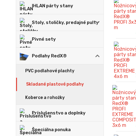
IHLAN párty stany
Stoly, stoličky, predajné pulty
Pivné sety
Podlahy RedX®
PVC podlahové plachty
Skladané plastové podlahy
Koberce a rohožky
Príslušenstvo a doplnky
Špeciálna ponuka