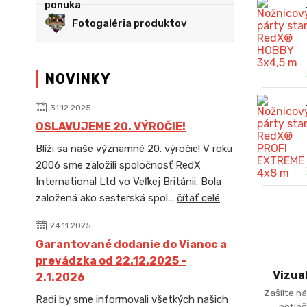
Fotogaléria produktov
NOVINKY
31.12.2025
OSLAVUJEME 20. VÝROČIE!
Blíži sa naše významné 20. výročie! V roku
2006 sme založili spoločnosť RedX
International Ltd vo Veľkej Británii. Bola
založená ako sesterská spol...
čítať celé
24.11.2025
Garantované dodanie do Vianoc a
prevádzka od 22.12.2025 -
Vizua
2.1.2026
Zašlite ná
Radi by sme informovali všetkých našich
potlač