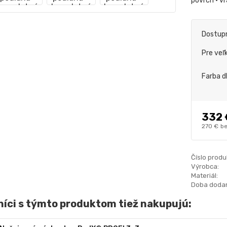
povrch • v
Dostup
Pre veľ
Farba d
332 
270 €
be
Číslo produ
Výrobca:
Materiál:
Doba dodan
íci s týmto produktom tiež nakupujú: