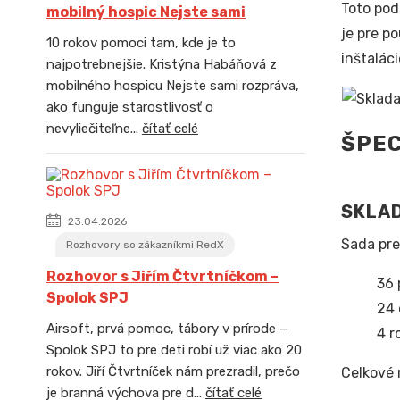
Toto pod
mobilný hospic Nejste sami
je pre p
10 rokov pomoci tam, kde je to
inštaláci
najpotrebnejšie. Kristýna Habáňová z
mobilného hospicu Nejste sami rozpráva,
ako funguje starostlivosť o
nevyliečiteľne...
čítať celé
ŠPEC
SKLAD
23.04.2026
Sada pre
Rozhovory so zákazníkmi RedX
Rozhovor s Jiřím Čtvrtníčkom –
36 
Spolok SPJ
24 
Airsoft, prvá pomoc, tábory v prírode –
4 r
Spolok SPJ to pre deti robí už viac ako 20
rokov. Jiří Čtvrtníček nám prezradil, prečo
Celkové 
je branná výchova pre d...
čítať celé