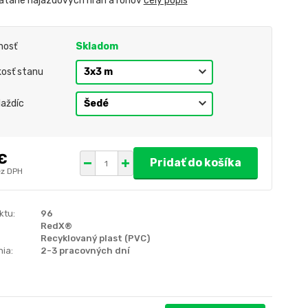
rátane nájazdových hrán a rohov
celý popis
nosť
Skladom
kosť stanu
laždíc
€
Pridať do košíka
z DPH
ktu:
96
RedX®
Recyklovaný plast (PVC)
ia:
2-3 pracovných dní