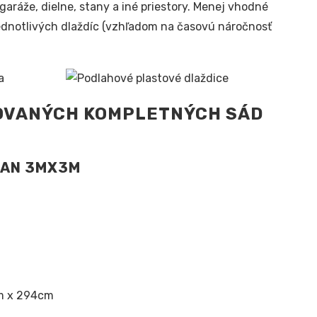
garáže, dielne, stany a iné priestory. Menej vhodné
 jednotlivých dlaždíc (vzhľadom na časovú náročnosť
NOVANÝCH KOMPLETNÝCH SÁD
TAN 3MX3M
cm x 294cm