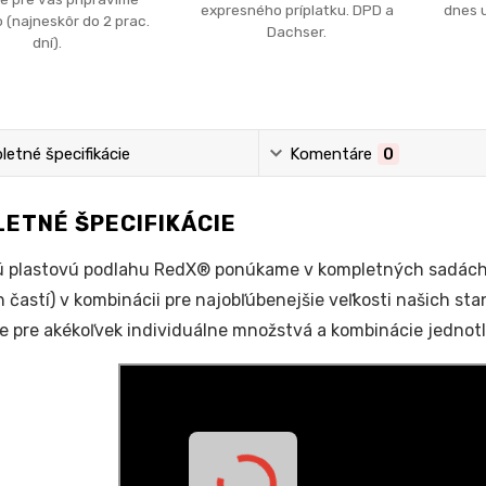
expresného príplatku. DPD a
dnes u
 (najneskôr do 2 prac.
Dachser.
dní).
etné špecifikácie
Komentáre
0
ETNÉ ŠPECIFIKÁCIE
 plastovú podlahu RedX® ponúkame v kompletných sadách (
 častí) v kombinácii pre najobľúbenejšie veľkosti našich s
ie pre akékoľvek individuálne množstvá a kombinácie jedno