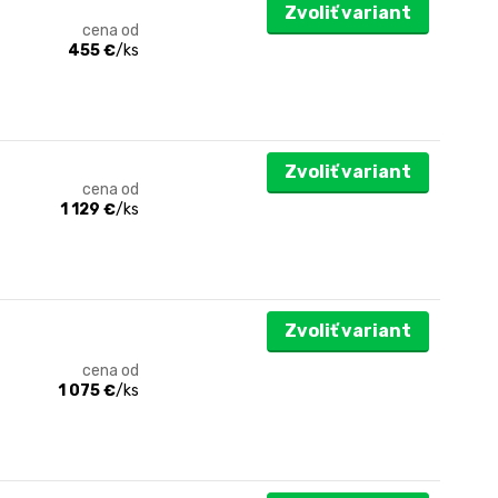
Zvoliť variant
cena od
455 €
/
ks
Zvoliť variant
cena od
1 129 €
/
ks
Zvoliť variant
cena od
1 075 €
/
ks