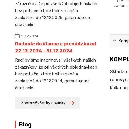
zákazníkov, že pri všetkých objednávkach
zadarmo
bez potlače, ktoré boli zadané a
zaplatené do 12.12.2025, garantujeme...
čítať celé
10.12.2024
Kompl
Dodanie do Vianoc a prevádzka od
22.12.2024 - 31.12.2024
KOMPL
Radi by sme informovali všetkých našich
zákazníkov, že pri všetkých objednávkach
Skladanú
bez potlače, ktoré boli zadané a
rohových
zaplatené do 19.12.2024, garantujeme...
kalkulác
čítať celé
Zobraziť všetky novinky
Blog