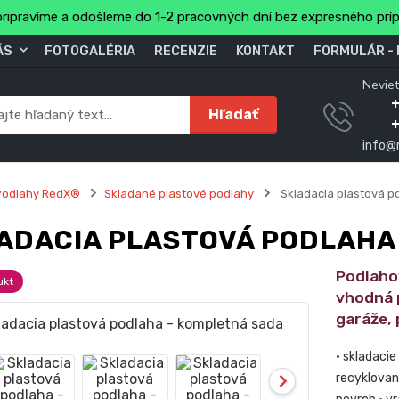
ripravíme a odošleme do 1-2 pracovných dní bez expresného prí
ÁS
FOTOGALÉRIA
RECENZIE
KONTAKT
FORMULÁR -
Neviet
Hľadať
info@
Podlahy RedX®
Skladané plastové podlahy
Skladacia plastová p
ADACIA PLASTOVÁ PODLAHA
Podlaho
ukt
vhodná 
garáže, 
• skladacie
recyklovan