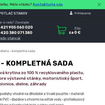
platku. Máte otázku?
Kontaktujte nás
 POTLAČ STANOV
Prihlásenie
e si rady? Zavolajte.
+421 905 060 020
0
ks
za
0 €
+420 380 071 380
redx-stany.sk
odlaha - kompletná sada
 - KOMPLETNÁ SADA
vá krytina zo 100 % recyklovaného plastu,
pre výstavné stánky, motoristický šport,
pivnice, dielne, záhrady
 podlahy vhodné na dlhodobé a trvalé použitie • materiál:
é PVC • dlaždice s otvormi na odtok vody • protiskluzový