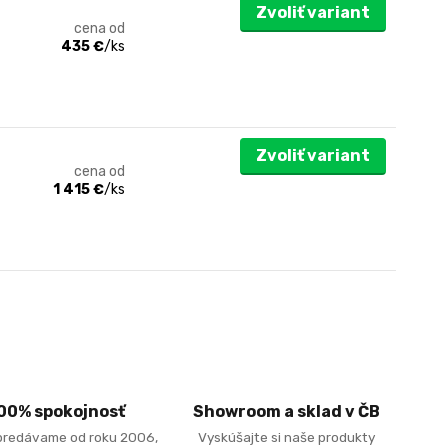
Zvoliť variant
cena od
435 €
/
ks
Zvoliť variant
cena od
1 415 €
/
ks
00% spokojnosť
Showroom a sklad v ČB
predávame od roku 2006,
Vyskúšajte si naše produkty