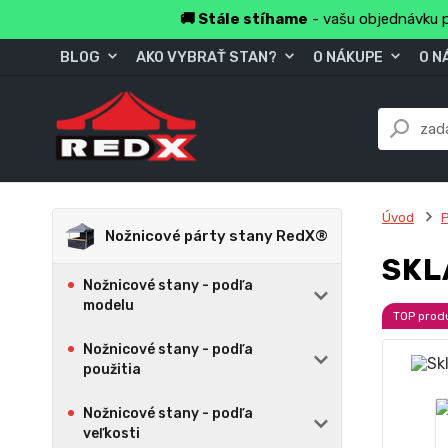
🚚 Stále stíhame
- vašu objednávku p
BLOG
AKO VYBRAŤ STAN?
O NÁKUPE
O N
Úvod
Nožnicové párty stany RedX®
SKL
Nožnicové stany - podľa
modelu
TOP prod
Nožnicové stany - podľa
použitia
Nožnicové stany - podľa
veľkosti