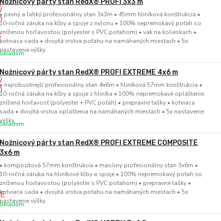
Nožnicový párty stan RedX® PROFI 3x3 m
• pevný a ľahký profesionálny stan 3x3m • 45mm hliníková konštrukcia •
10-ročná záruka na kĺby a spoje z nylonu • 100% nepremokavý poťah so
zníženou horľavosťou (polyester s PVC poťahom) • vak na kolieskach •
kotviaca sada • dvojitá vrstva poťahu na namáhaných miestach • 5x
nastavenie výšky
Skladom
Nožnicový párty stan RedX® PROFI EXTREME 4x6 m
• najrobustnejší profesionálny stan 4x6m • hliníková 57mm konštrukcia •
10-ročná záruka na kĺby a spoje z hliníka • 100% nepremokavé opláštenie,
znížená horľavosť (polyester + PVC poťah) • prepravné tašky • kotviaca
sada • dvojitá vrstva opláštenia na namáhaných miestach • 5x nastavenie
výšky
Skladom
Nožnicový párty stan RedX® PROFI EXTREME COMPOSITE
3x6 m
• kompozitová 57mm konštrukcia • masívny profesionálny stan 3x6m •
10-ročná záruka na hliníkové kĺby a spoje • 100% nepremokavý poťah so
zníženou horľavosťou (polyester s PVC poťahom) • prepravné tašky •
kotviaca sada • dvojitá vrstva poťahu na namáhaných miestach • 5x
nastavenie výšky
Skladom