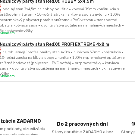
Nožnicový párty stan RedX® HOBBY 3x4,5 m
• odolný stan 3x4,5m na hobby použitie • kovová 39mm konštrukcia s
práškovým náterom • 10-ročná záruka na kĺby a spoje z nylonu • 100%
nepremokavý polyester poťah s vnútornou PVC vrstvou • transportné
obaly a kotviaca sada • dvojitá vrstva poťahu na namáhaných miestach •
5x nastavenie výšky
Skladom
Nožnicový párty stan RedX® PROFI EXTREME 4x8 m
• najrobustnejší profesionálny stan 4x8m • hliníková 57mm konštrukcia •
10-ročná záruka na kĺby a spoje z hliníka • 100% nepremokavé opláštenie,
znížená horľavosť (polyester + PVC poťah) • prepravné tašky • kotviaca
sada • dvojitá vrstva opláštenia na namáhaných miestach • 5x nastavenie
výšky
Skladom
lizácia ZADARMO
Do 2 pracovných dní
1
m podklady, vizualizáciu
Stany doručíme ZADARMO a bez
Stany 
e pre vás pripravíme