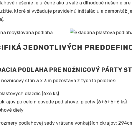
lahové riešenie je určené ako trvalé a dlhodobé riešenie pre 
oužitie, ktoré si vyžaduje pravidelnú inštaláciu a demontáž
e).
IFIKÁ JEDNOTLIVÝCH PREDDEFI
ACIA PODLAHA PRE NOŽNICOVÝ PÁRTY S
 nožnicový stan 3 x 3 m pozostáva z týchto položiek:
plastových dlaždíc (6x6 ks)
okrajov po celom obvode podlahovej plochy (6+6+6+6 ks)
ohové diely
rozmery podlahovej sady vrátane vonkajších okrajov: 294