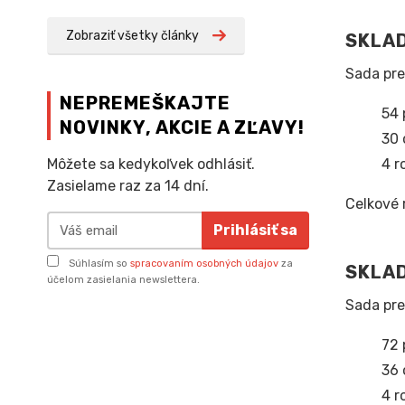
Zobraziť všetky články
SKLAD
Sada pre
NEPREMEŠKAJTE
54 
NOVINKY, AKCIE A ZĽAVY!
30 
4 r
Môžete sa kedykoľvek odhlásiť.
Zasielame raz za 14 dní.
Celkové 
Prihlásiť sa
Súhlasím so
spracovaním osobných údajov
za
SKLAD
účelom zasielania newslettera.
Sada pre
72 
36 
4 r