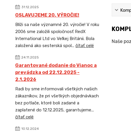
31.12.2025
Kompl
OSLAVUJEME 20. VÝROČIE!
Blíži sa naše významné 20. výročie! V roku
KOMPL
2006 sme založili spoločnosť RedX
International Ltd vo Veľkej Británii. Bola
Naše poz
založená ako sesterská spol...
čítať celé
24.11.2025
Garantované dodanie do Vianoc a
prevádzka od 22.12.2025 -
2.1.2026
Radi by sme informovali všetkých našich
zákazníkov, že pri všetkých objednávkach
bez potlače, ktoré boli zadané a
zaplatené do 12.12.2025, garantujeme...
čítať celé
10.12.2024