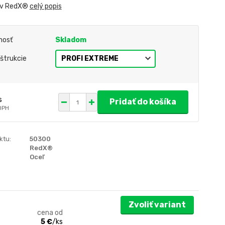
ov RedX®
celý popis
nosť
Skladom
štrukcie
s
Pridať do košíka
DPH
ktu:
50300
RedX®
Oceľ
Zvoliť variant
cena od
5 €
/
ks