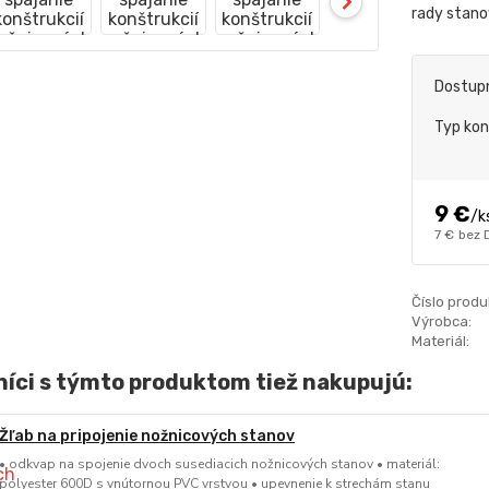
rady stan
Dostup
Typ kon
9 €
/
k
7 €
bez 
Číslo produ
Výrobca:
Materiál:
íci s týmto produktom tiež nakupujú:
Žľab na pripojenie nožnicových stanov
• odkvap na spojenie dvoch susediacich nožnicových stanov • materiál:
polyester 600D s vnútornou PVC vrstvou • upevnenie k strechám stanu