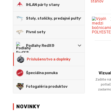
IHLAN párty stany
Stoly, stoličky, predajné pulty
Pivné sety
Podlahy RedX®
Príslušenstvo a doplnky
Špeciálna ponuka
Vizua
Zašlite ná
potlač
Fotogaléria produktov
zadarmo
NOVINKY