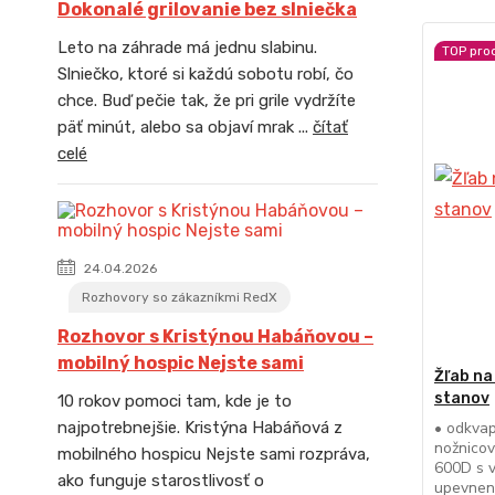
Dokonalé grilovanie bez slniečka
Leto na záhrade má jednu slabinu.
TOP pro
Slniečko, ktoré si každú sobotu robí, čo
chce. Buď pečie tak, že pri grile vydržíte
päť minút, alebo sa objaví mrak ...
čítať
celé
24.04.2026
Rozhovory so zákazníkmi RedX
Rozhovor s Kristýnou Habáňovou –
mobilný hospic Nejste sami
Žľab na
stanov
10 rokov pomoci tam, kde je to
• odkvap
najpotrebnejšie. Kristýna Habáňová z
nožnicov
mobilného hospicu Nejste sami rozpráva,
600D s 
ako funguje starostlivosť o
upevnen