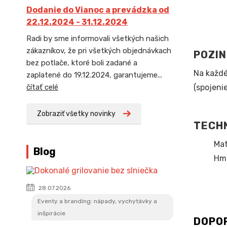
Dodanie do Vianoc a prevádzka od
22.12.2024 - 31.12.2024
Radi by sme informovali všetkých našich
zákazníkov, že pri všetkých objednávkach
POZIN
bez potlače, ktoré boli zadané a
Na každé
zaplatené do 19.12.2024, garantujeme...
(spojeni
čítať celé
Zobraziť všetky novinky
TECH
Mat
Blog
Hmo
28.07.2026
Eventy a branding: nápady, vychytávky a
inšpirácie
DOPO