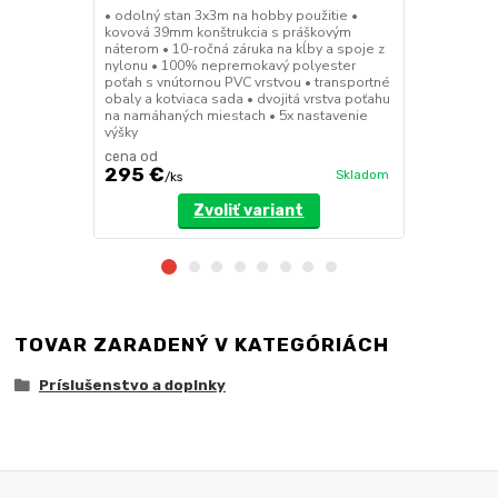
45mm hliníko
• odolný stan 3x3m na hobby použitie •
na kĺby a sp
kovová 39mm konštrukcia s práškovým
nepremokavý
náterom • 10-ročná záruka na kĺby a spoje z
horľavosťou 
nylonu • 100% nepremokavý polyester
vak na kolies
poťah s vnútornou PVC vrstvou • transportné
vrstva poťah
obaly a kotviaca sada • dvojitá vrstva poťahu
nastavenie v
na namáhaných miestach • 5x nastavenie
výšky
cena od
cena od
295 €
455 €
Skladom
/
ks
/
ks
Zvoliť variant
TOVAR ZARADENÝ V KATEGÓRIÁCH
Príslušenstvo a doplnky