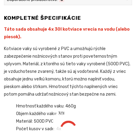
KOMPLETNÉ ŠPECIFIKÁCIE
Táto sada obsahuje 4x 30l kotviace vrecia na vodu (alebo
piesok).
Kotviace vaky sú vyrobené z PVC a umožňujú rýchle
zabezpečenie nožnicových stanov proti poveternostným
vplyvom. Materiál, z ktorého sú tieto vaky vyrobené (500D PVC),
je vzduchotesne zvarený, takže sú aj vodotesné. Každý z vriec
obsahuje jednu veľkú komoru, ktorú možno naplniť vodou,
pieskom alebo štrkom. Hmotnosť týchto naplnených vriec
potom pomáha udržať nožnicový stan bezpečne na zemi.
Hmotnosť každého vaku: 460g
Objem každého vaku: 30l
Materiál: 500D PVC
Počet kusov v sade: 4x