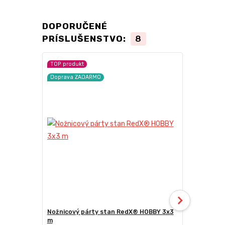
DOPORUČENÉ
PRÍSLUŠENSTVO:
8
TOP produkt
TOP produkt
Doprava ZADARMO
Doprava ZA
Nožnicový párty stan RedX® HOBBY 3x3
Nožnicový 
m
• pevný a ľa