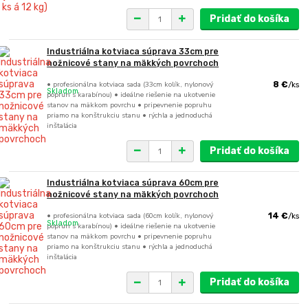
Pridať do košíka
Industriálna kotviaca súprava 33cm pre
nožnicové stany na mäkkých povrchoch
• profesionálna kotviaca sada (33cm kolík, nylonový
8 €
/
ks
Skladom
popruh s karabínou) • ideálne riešenie na ukotvenie
stanov na mäkkom povrchu • pripevnenie popruhu
priamo na konštrukciu stanu • rýchla a jednoduchá
inštalácia
Pridať do košíka
Industriálna kotviaca súprava 60cm pre
nožnicové stany na mäkkých povrchoch
• profesionálna kotviaca sada (60cm kolík, nylonový
14 €
/
ks
Skladom
popruh s karabínou) • ideálne riešenie na ukotvenie
stanov na mäkkom povrchu • pripevnenie popruhu
priamo na konštrukciu stanu • rýchla a jednoduchá
inštalácia
Pridať do košíka