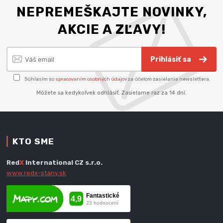
NEPREMEŠKAJTE NOVINKY,
AKCIE A ZĽAVY!
Prihlásiť sa
Súhlasím so
spracovaním osobných údajov
za účelom zasielania newslettera.
Môžete sa kedykoľvek odhlásiť. Zasielame raz za 14 dní.
KTO SME
Red
X
International CZ s.r.o.
www.redx-stany.sk