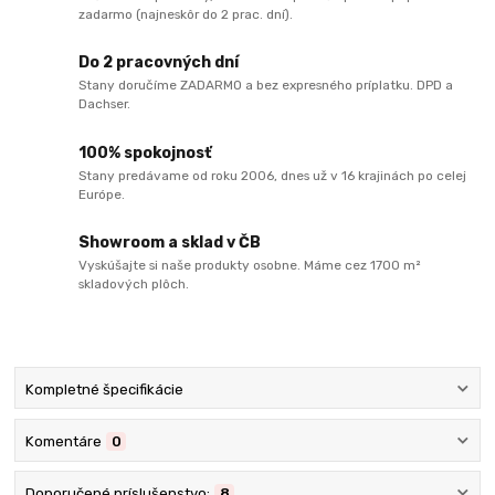
zadarmo (najneskôr do 2 prac. dní).
Do 2 pracovných dní
Stany doručíme ZADARMO a bez expresného príplatku. DPD a
Dachser.
100% spokojnosť
Stany predávame od roku 2006, dnes už v 16 krajinách po celej
Európe.
Showroom a sklad v ČB
Vyskúšajte si naše produkty osobne. Máme cez 1700 m²
skladových plôch.
Kompletné špecifikácie
Komentáre
0
Doporučené príslušenstvo:
8