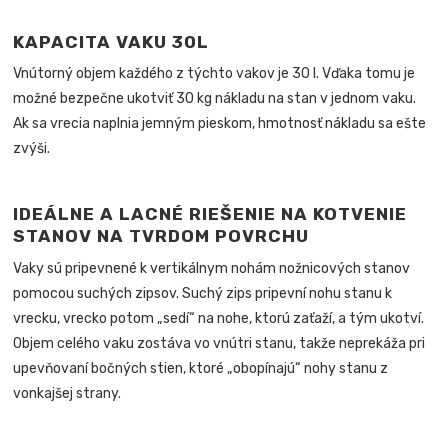
KAPACITA VAKU 30L
Vnútorný objem každého z týchto vakov je 30 l. Vďaka tomu je
možné bezpečne ukotviť 30 kg nákladu na stan v jednom vaku.
Ak sa vrecia naplnia jemným pieskom, hmotnosť nákladu sa ešte
zvýši.
IDEÁLNE A LACNÉ RIEŠENIE NA KOTVENIE
STANOV NA TVRDOM POVRCHU
Vaky sú pripevnené k vertikálnym nohám nožnicových stanov
pomocou suchých zipsov. Suchý zips pripevní nohu stanu k
vrecku, vrecko potom „sedí“ na nohe, ktorú zaťaží, a tým ukotví.
Objem celého vaku zostáva vo vnútri stanu, takže neprekáža pri
upevňovaní bočných stien, ktoré „obopínajú“ nohy stanu z
vonkajšej strany.