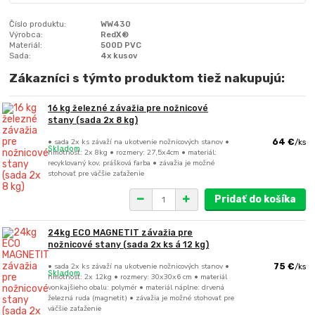
Číslo produktu:
WW430
Výrobca:
RedX®
Materiál:
500D PVC
Sada:
4x kusov
Zákazníci s týmto produktom tiež nakupujú:
16 kg železné závažia pre nožnicové
stany (sada 2x 8 kg)
• sada 2x ks závaží na ukotvenie nožnicových stanov •
64 €
/
ks
Skladom
hmotnosť: 2x 8kg • rozmery: 27,5x4cm • materiál:
recyklovaný kov, prášková farba • závažia je možné
stohovať pre väčšie zaťaženie
Pridať do košíka
24kg ECO MAGNETIT závažia pre
nožnicové stany (sada 2x ks á 12 kg)
• sada 2x ks závaží na ukotvenie nožnicových stanov •
75 €
/
ks
Skladom
hmotnosť: 2x 12kg • rozmery: 30x30x6 cm • materiál
vonkajšieho obalu: polymér • materiál náplne: drvená
železná ruda (magnetit) • závažia je možné stohovať pre
väčšie zaťaženie