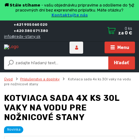
🚚 Stále stíhame
- vašu objednávku pripravíme a odošleme do 1-2
pracovných dní bez expresného príplatku. Máte otázku?
Kontaktujte nás
+421 905 060 020
0
ks
+420 380 071 380
za
0 €
info@redx-stany.sk
Menu
Hľadať
Úvod
Príslušenstvo a doplnky
Kotviaca sada 4x ks 30l vaky na vodu
pre nožnicové stany
KOTVIACA SADA 4X KS 30L
VAKY NA VODU PRE
NOŽNICOVÉ STANY
Novinka