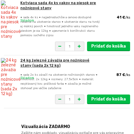
Kotviaca sada 4x ks vakov na piesok pre
nožnicové stany
• sada 4x ks • najjednoduchšie a cenovo dostupné
41 €
/
ks
Skladom
riešenie na ukotvenie stanov • ukotvenie stanu na tvrdý
aj mäkký povrch • hmotnosť jedného vaku naplneného
pieskom je cca 12kg • upevnenie k konštrukcii stanu
pomocou suchého zipsu
Pridať do košíka
24 kg železné závažia pre nožnicové
stany (sada 2x 12 kg)
• sada 2x ks závaží na ukotvenie nožnicových stanov •
87 €
/
ks
Skladom
hmotnosť: 2x 12kg • rozmery: 27,5x5cm • materiál:
recyklovaný kov, prášková farba • závažia je možné
stohovať pre väčšie zaťaženie
Pridať do košíka
Vizualizácia ZADARMO
Zašlite nám podklady, vizualizáciu potlače pre vás pripravíme