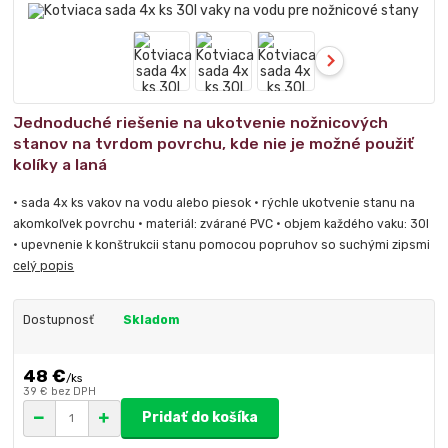
Jednoduché riešenie na ukotvenie nožnicových
stanov na tvrdom povrchu, kde nie je možné použiť
kolíky a laná
• sada 4x ks vakov na vodu alebo piesok • rýchle ukotvenie stanu na
akomkoľvek povrchu • materiál: zvárané PVC • objem každého vaku: 30l
• upevnenie k konštrukcii stanu pomocou popruhov so suchými zipsmi
celý popis
Dostupnosť
Skladom
48 €
/
ks
39 €
bez DPH
Pridať do košíka