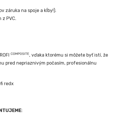
v záruka na spoje a kĺby!).
 z PVC.
COMPOSITE
PROFI
, vďaka ktorému si môžete byť istí, že
nu pred nepriaznivým počasím, profesionálnu
NTUJEME
: