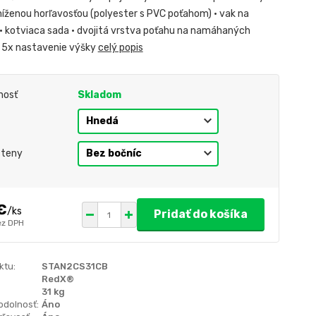
níženou horľavosťou (polyester s PVC poťahom) • vak na
 • kotviaca sada • dvojitá vrstva poťahu na namáhaných
 5x nastavenie výšky
celý popis
nosť
Skladom
steny
€
/
ks
Pridať do košíka
ez DPH
ktu:
STAN2CS31CB
RedX®
31 kg
odolnosť:
Áno