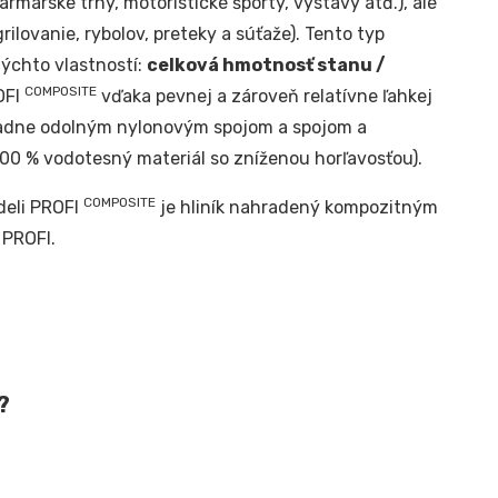
farmárske trhy, motoristické športy, výstavy atď.), ale
rilovanie, rybolov, preteky a súťaže). Tento typ
ýchto vlastností:
celková hmotnosť stanu /
COMPOSITE
OFI
vďaka pevnej a zároveň relatívne ľahkej
oriadne odolným nylonovým spojom a spojom a
0 % vodotesný materiál so zníženou horľavosťou).
COMPOSITE
deli PROFI
je hliník nahradený kompozitným
 PROFI.
?