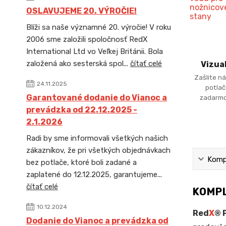
OSLAVUJEME 20. VÝROČIE!
Blíži sa naše významné 20. výročie! V roku
2006 sme založili spoločnosť RedX
International Ltd vo Veľkej Británii. Bola
založená ako sesterská spol...
čítať celé
Vizua
Zašlite ná
24.11.2025
potlač
Garantované dodanie do Vianoc a
zadarmo
prevádzka od 22.12.2025 -
2.1.2026
Radi by sme informovali všetkých našich
zákazníkov, že pri všetkých objednávkach
Kompl
bez potlače, ktoré boli zadané a
zaplatené do 12.12.2025, garantujeme...
čítať celé
KOMPL
10.12.2024
Red
X
® 
Dodanie do Vianoc a prevádzka od