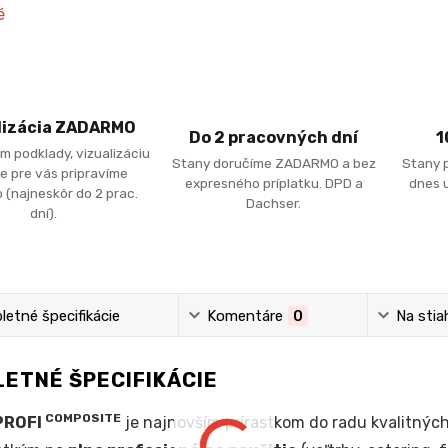
lizácia ZADARMO
Do 2 pracovných dní
1
m podklady, vizualizáciu
Stany doručíme ZADARMO a bez
Stany 
e pre vás pripravíme
expresného príplatku. DPD a
dnes u
 (najneskôr do 2 prac.
Dachser.
dní).
etné špecifikácie
Komentáre
0
Na stia
ETNÉ ŠPECIFIKÁCIE
COMPOSITE
PROFI
je najnovším prírastkom do radu kvalitný