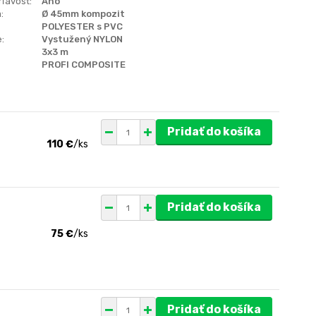
ľavosť:
Áno
:
Ø 45mm kompozit
POLYESTER s PVC
:
Vystužený NYLON
3x3 m
PROFI COMPOSITE
Pridať do košíka
110 €
/
ks
Pridať do košíka
75 €
/
ks
Pridať do košíka