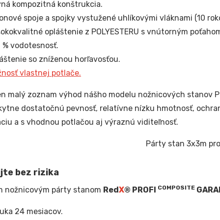
ná kompozitná konštrukcia.
onové spoje a spojky vystužené uhlíkovými vláknami (10 roko
okokvalitné opláštenie z POLYESTERU s vnútorným poťahom
 % vodotesnosť.
áštenie so zníženou horľavosťou.
nosť vlastnej potlače.
len malý zoznam výhod nášho modelu nožnicových stanov 
ytne dostatočnú pevnosť, relatívne nízku hmotnosť, ochra
ciu a s vhodnou potlačou aj výraznú viditeľnosť.
te bez rizika
COMPOSITE
m nožnicovým párty stanom
Red
X
® PROFI
GARA
uka 24 mesiacov.