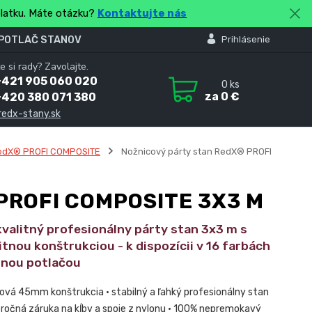
platku. Máte otázku?
Kontaktujte nás
 POTLAČ STANOV
Prihlásenie
e si rady? Zavolajte.
+421 905 060 020
0
ks
za
0 €
+420 380 071 380
redx-stany.sk
edX® PROFI COMPOSITE
Nožnicový párty stan RedX® PROFI
PROFI COMPOSITE 3X3 M
valitný profesionálny párty stan 3x3 m s
nou konštrukciou - k dispozícii v 16 farbách
tnou potlačou
ová 45mm konštrukcia • stabilný a ľahký profesionálny stan
ročná záruka na kĺby a spoje z nylonu • 100% nepremokavý