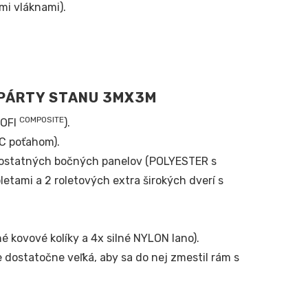
mi vláknami).
PÁRTY STANU 3MX3M
COMPOSITE
ROFI
).
C poťahom).
ostatných bočných panelov (POLYESTER s
tami a 2 roletových extra širokých dverí s
 kovové kolíky a 4x silné NYLON lano).
 dostatočne veľká, aby sa do nej zmestil rám s