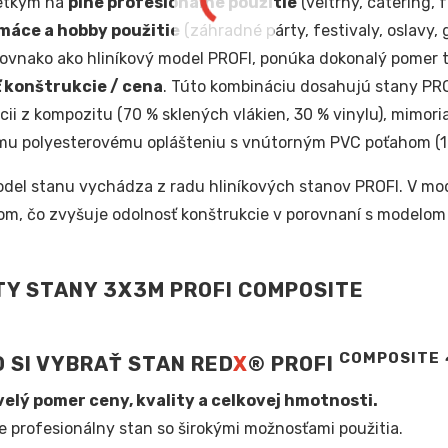
etkým na
plne profesionálne použitie
(veľtrhy, catering, 
máce a hobby použitie
(záhradné párty, festivaly, oslavy, g
rovnako ako hliníkový model PROFI, ponúka dokonalý pomer t
 konštrukcie / cena
. Túto kombináciu dosahujú stany PR
cii z kompozitu (70 % sklených vlákien, 30 % vinylu), mim
mu polyesterovému oplášteniu s vnútorným PVC poťahom (10
del stanu vychádza z radu hliníkových stanov PROFI. V mo
om, čo zvyšuje odolnosť konštrukcie v porovnaní s modelom
COMPOSITE
 SI VYBRAŤ STAN RED
X
® PROFI
elý pomer ceny, kvality a celkovej hmotnosti.
e profesionálny stan so širokými možnosťami použitia.