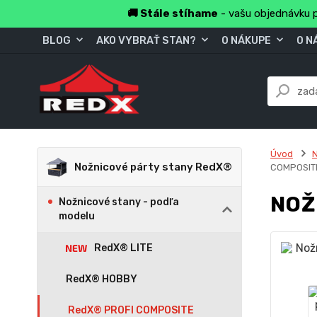
🚚 Stále stíhame
- vašu objednávku p
BLOG
AKO VYBRAŤ STAN?
O NÁKUPE
O N
Úvod
N
Nožnicové párty stany RedX®
COMPOSIT
NOŽ
Nožnicové stany - podľa
modelu
RedX® LITE
RedX® HOBBY
RedX® PROFI COMPOSITE