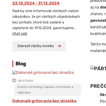
predovš
22.12.2024 - 31.12.2024
aj na
do
Radi by sme informovali všetkých našich
stanov, 
zákazníkov, že pri všetkých objednávkach
pevnosť
bez potlače, ktoré boli zadané a
konštruk
zaplatené do 19.12.2024, garantujeme...
kvalitné
čítať celé
Tento mo
Zobraziť všetky novinky
materiál
Blog
28.07.2026
PREČO
Eventy a branding: nápady, vychytávky a
inšpirácie
Skv
Dokonalé grilovanie bez slniečka
Pln