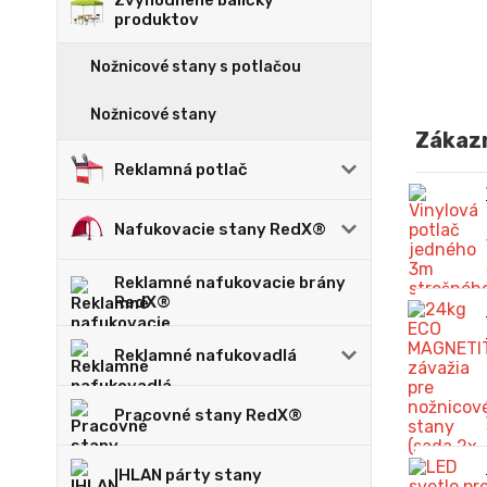
Zvýhodnené balíčky
produktov
Nožnicové stany s potlačou
Nožnicové stany
Zákazn
Reklamná potlač
Nafukovacie stany RedX®
Reklamné nafukovacie brány
RedX®
Reklamné nafukovadlá
Pracovné stany RedX®
IHLAN párty stany