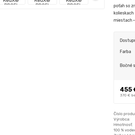
poťah so z
kolieskach
miestach •
Dostup
Farba
Bočné 
455 
370 €
b
Číslo produ
Výrobca:
Hmotnosť:
100 % vode