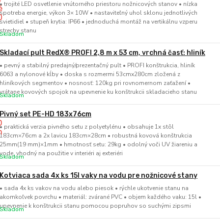
• trojité LED osvetlenie vnútorného priestoru nožnicových stanov • nízka
spotreba energie, výkon 3× 10W • nastaviteľný uhol sklonu jednotlivých
svietidiel • stupeň krytia: IP66 • jednoduchá montáž na vertikálnu vzperu
strechy stanu
Skladom
Skladací pult RedX® PROFI 2,8 m x 53 cm, vrchná časť: hliník
• pevný a stabilný predajný/prezentačný pult • PROFI konštrukcia, hliník
6063 a nylonové kĺby • doska s rozmermi 53cmx280cm zložená z
hliníkových segmentov • nosnosť: 120kg pri rovnomernom zaťažení •
vrátane kovových spojok na upevnenie ku konštrukcii skladacieho stanu
Skladom
Pivný set PE-HD 183x76cm
• praktická verzia pivného setu z polyetylénu • obsahuje 1x stôl
183cm×76cm a 2x lavicu 183cm×28cm • robustná kovová konštrukcia
25mm(19 mm)×1mm • hmotnosť setu: 29kg • odolný voči UV žiareniu a
vode, vhodný na použitie v interiéri aj exteriéri
Skladom
Kotviaca sada 4x ks 15l vaky na vodu pre nožnicové stany
• sada 4x ks vakov na vodu alebo piesok • rýchle ukotvenie stanu na
akomkoľvek povrchu • materiál: zvárané PVC • objem každého vaku: 15l •
upevnenie k konštrukcii stanu pomocou popruhov so suchými zipsmi
Skladom