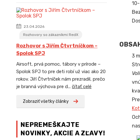
10-
Bez
Dos
23.04.2026
Rozhovory so zákazníkmi RedX
OBSAH
Rozhovor s Jiřím Čtvrtníčkom –
Spolok SPJ
3 m
Airsoft, prvá pomoc, tábory v prírode –
Str
Spolok SPJ to pre deti robí už viac ako 20
Vol
rokov. Jiří Čtvrtníček nám prezradil, prečo
vnú
je branná výchova pre d...
čítať celé
kva
Pre
Zobraziť všetky články
Kot
Och
NEPREMEŠKAJTE
nas
NOVINKY, AKCIE A ZĽAVY!