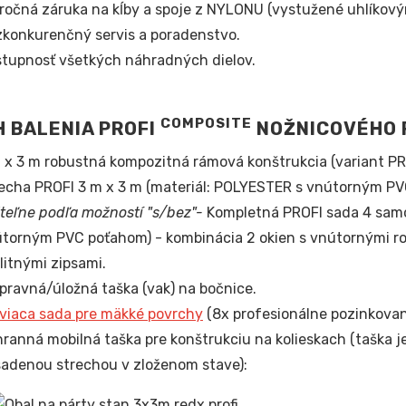
ročná záruka na kĺby a spoje z NYLONU (vystužené uhlíkový
konkurenčný servis a poradenstvo.
tupnosť všetkých náhradných dielov.
COMPOSITE
 BALENIA PROFI
NOŽNICOVÉHO 
 x 3 m robustná kompozitná rámová konštrukcia (variant P
echa PROFI 3 m x 3 m (materiál: POLYESTER s vnútorným PV
iteľne podľa možností "s/bez"-
Kompletná PROFI sada 4 sam
torným PVC poťahom) - kombinácia 2 okien s vnútornými role
litnými zipsami.
pravná/úložná taška (vak) na bočnice.
viaca sada pre mäkké povrchy
(8x profesionálne pozinkované
ranná mobilná taška pre konštrukciu na kolieskach (taška je
adenou strechou v zloženom stave):