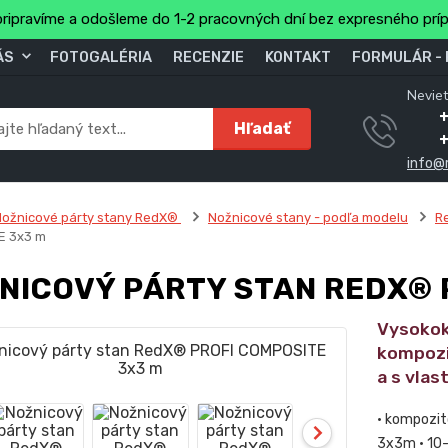
ripravíme a odošleme do 1-2 pracovných dní bez expresného prí
ÁS
FOTOGALÉRIA
RECENZIE
KONTAKT
FORMULÁR -
Neviet
Hľadať
info@
ožnicové párty stany RedX®
Nožnicové stany - podľa modelu
R
E 3x3 m
NICOVÝ PÁRTY STAN REDX® 
Vysokok
kompozit
a s vlas
• kompozit
3x3m • 10-