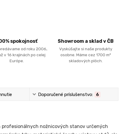
00% spokojnosť
Showroom a sklad v ČB
predávame od roku 2006,
Vyskúšajte si naše produkty
ž v 16 krajinách po celej
osobne. Máme cez 1700 m²
Európe.
skladových plôch.
hnutie
Doporučené príslušenstvo:
6
ch profesionálnych nožnicových stanov určených