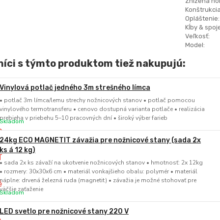
Znížená hor
Konštrukcia
Opláštenie:
Kĺby & spoje
Veľkosť:
Model:
íci s týmto produktom tiež nakupujú:
Vinylová potlač jedného 3m strešného límca
• potlač 3m límca/lemu strechy nožnicových stanov • potlač pomocou
vinylového termotransferu • cenovo dostupná varianta potlače • realizácia
prebieha v priebehu 5–10 pracovných dní • široký výber farieb
Skladom
24kg ECO MAGNETIT závažia pre nožnicové stany (sada 2x
ks á 12 kg)
• sada 2x ks závaží na ukotvenie nožnicových stanov • hmotnosť: 2x 12kg
• rozmery: 30x30x6 cm • materiál vonkajšieho obalu: polymér • materiál
náplne: drvená železná ruda (magnetit) • závažia je možné stohovať pre
väčšie zaťaženie
Skladom
LED svetlo pre nožnicové stany 220 V