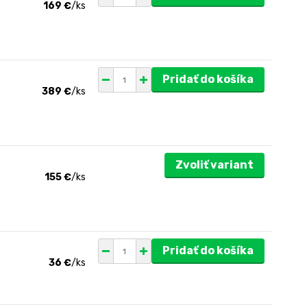
169 €
/
ks
Pridať do košíka
389 €
/
ks
Zvoliť variant
155 €
/
ks
Pridať do košíka
36 €
/
ks