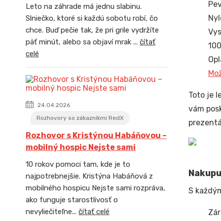
Pev
Leto na záhrade má jednu slabinu.
Nyl
Slniečko, ktoré si každú sobotu robí, čo
chce. Buď pečie tak, že pri grile vydržíte
Vys
päť minút, alebo sa objaví mrak ...
čítať
100
celé
Opl
Mož
Toto je 
24.04.2026
vám posk
Rozhovory so zákazníkmi RedX
prezentá
Rozhovor s Kristýnou Habáňovou –
mobilný hospic Nejste sami
10 rokov pomoci tam, kde je to
Nakupuj
najpotrebnejšie. Kristýna Habáňová z
mobilného hospicu Nejste sami rozpráva,
S každý
ako funguje starostlivosť o
nevyliečiteľne...
čítať celé
Zár