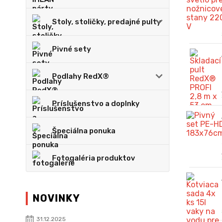
Stoly, stoličky, predajné pulty
Pivné sety
Podlahy RedX®
Príslušenstvo a doplnky
Špeciálna ponuka
Fotogaléria produktov
NOVINKY
31.12.2025