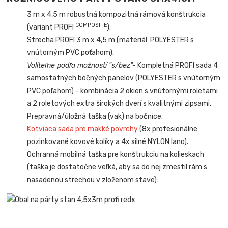
3 m x 4,5 m robustná kompozitná rámová konštrukcia
COMPOSITE
(variant PROFI
).
Strecha PROFI 3 m x 4,5 m (materiál: POLYESTER s
vnútorným PVC poťahom).
Voliteľne podľa možností "s/bez"-
Kompletná PROFI sada 4
samostatných bočných panelov (POLYESTER s vnútorným
PVC poťahom) - kombinácia 2 okien s vnútornými roletami
a 2 roletových extra širokých dverí s kvalitnými zipsami.
Prepravná/úložná taška (vak) na bočnice.
Kotviaca sada pre mäkké povrchy
(8x profesionálne
pozinkované kovové kolíky a 4x silné NYLON lano).
Ochranná mobilná taška pre konštrukciu na kolieskach
(taška je dostatočne veľká, aby sa do nej zmestil rám s
nasadenou strechou v zloženom stave):