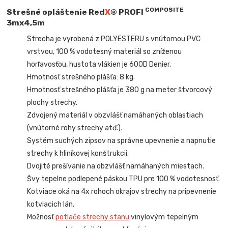
COMPOSITE
Strešné opláštenie Red
X
® PROFI
3mx4,5m
Strecha je vyrobená z POLYESTERU s vnútornou PVC
vrstvou, 100 % vodotesný materiál so zníženou
horľavosťou, hustota vlákien je 600D Denier.
Hmotnosť strešného plášťa: 8 kg.
Hmotnosť strešného plášťa je 380 g na meter štvorcový
plochy strechy.
Zdvojený materiál v obzvlášť namáhaných oblastiach
(vnútorné rohy strechy atď.).
Systém suchých zipsov na správne upevnenie a napnutie
strechy k hliníkovej konštrukcii.
Dvojité prešívanie na obzvlášť namáhaných miestach.
Švy tepelne podlepené páskou TPU pre 100 % vodotesnosť.
Kotviace oká na 4x rohoch okrajov strechy na pripevnenie
kotviacich lán.
Možnosť
potlače strechy stanu
vinylovým tepelným