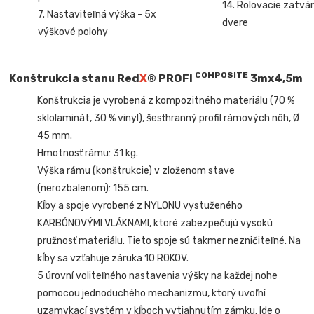
14. Rolovacie zatvár
7. Nastaviteľná výška - 5x
dvere
výškové polohy
COMPOSITE
Konštrukcia stanu Red
X
® PROFI
3mx4,5m
Konštrukcia je vyrobená z kompozitného materiálu (70 %
sklolaminát, 30 % vinyl), šesťhranný profil rámových nôh, Ø
45 mm.
Hmotnosť rámu: 31 kg.
Výška rámu (konštrukcie) v zloženom stave
(nerozbalenom): 155 cm.
Kĺby a spoje vyrobené z NYLONU vystuženého
KARBÓNOVÝMI VLÁKNAMI, ktoré zabezpečujú vysokú
pružnosť materiálu. Tieto spoje sú takmer nezničiteľné. Na
kĺby sa vzťahuje záruka 10 ROKOV.
5 úrovní voliteľného nastavenia výšky na každej nohe
pomocou jednoduchého mechanizmu, ktorý uvoľní
uzamykací systém v kĺboch vytiahnutím zámku. Ide o