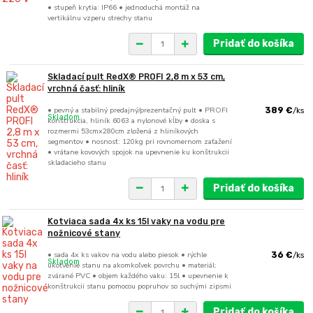
• stupeň krytia: IP66 • jednoduchá montáž na
vertikálnu vzperu strechy stanu
Pridať do košíka
Skladací pult RedX® PROFI 2,8 m x 53 cm,
vrchná časť: hliník
• pevný a stabilný predajný/prezentačný pult • PROFI
389 €
/
ks
Skladom
konštrukcia, hliník 6063 a nylonové kĺby • doska s
rozmermi 53cmx280cm zložená z hliníkových
segmentov • nosnosť: 120kg pri rovnomernom zaťažení
• vrátane kovových spojok na upevnenie ku konštrukcii
skladacieho stanu
Pridať do košíka
Kotviaca sada 4x ks 15l vaky na vodu pre
nožnicové stany
• sada 4x ks vakov na vodu alebo piesok • rýchle
36 €
/
ks
Skladom
ukotvenie stanu na akomkoľvek povrchu • materiál:
zvárané PVC • objem každého vaku: 15l • upevnenie k
konštrukcii stanu pomocou popruhov so suchými zipsmi
Pridať do košíka