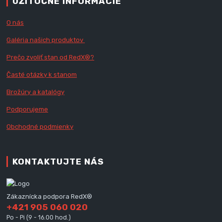
UŽITOČNÉ INFORMÁCIE
O nás
Galéria našich produktov
Prečo zvoliť stan od RedX
®?
Časté otázky k stanom
Brožúry a katalógy
Podporujeme
Obchodné podmienky
KONTAKTUJTE NÁS
Zákaznícka podpora RedX®
+421 905 060 020
Po - Pi (9 - 16.00 hod.)