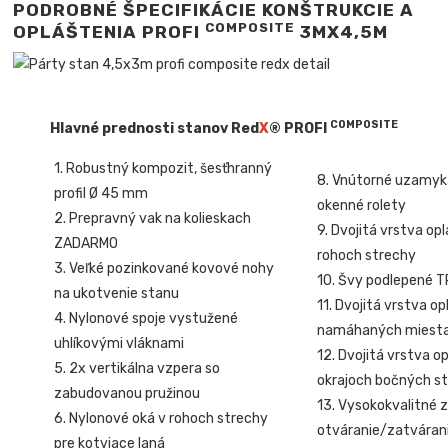
PODROBNÉ ŠPECIFIKÁCIE KONŠTRUKCIE A
COMPOSITE
OPLÁŠTENIA PROFI
3MX4,5M
COMPOSITE
Hlavné prednosti stanov Red
X
® PROFI
1. Robustný kompozit, šesťhranný
8. Vnútorné uzamyk
profil Ø 45 mm
okenné rolety
2. Prepravný vak na kolieskach
9. Dvojitá vrstva op
ZADARMO
rohoch strechy
3. Veľké pozinkované kovové nohy
10. Švy podlepené 
na ukotvenie stanu
11. Dvojitá vrstva o
4. Nylonové spoje vystužené
namáhaných miest
uhlíkovými vláknami
12. Dvojitá vrstva o
5. 2x vertikálna vzpera so
okrajoch bočných st
zabudovanou pružinou
13. Vysokokvalitné z
6. Nylonové oká v rohoch strechy
otváranie/zatvárani
pre kotviace laná