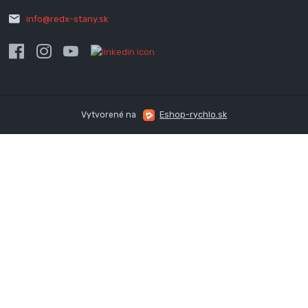
info@redx-stany.sk
Vytvorené na
Eshop-rychlo.sk