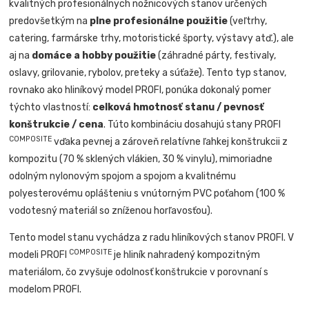
kvalitných profesionálnych nožnicových stanov určených
predovšetkým na
plne profesionálne použitie
(veľtrhy,
catering, farmárske trhy, motoristické športy, výstavy atď.), ale
aj na
domáce a hobby použitie
(záhradné párty, festivaly,
oslavy, grilovanie, rybolov, preteky a súťaže). Tento typ stanov,
rovnako ako hliníkový model PROFI, ponúka dokonalý pomer
týchto vlastností:
celková hmotnosť stanu / pevnosť
konštrukcie / cena
. Túto kombináciu dosahujú stany PROFI
COMPOSITE
vďaka pevnej a zároveň relatívne ľahkej konštrukcii z
kompozitu (70 % sklených vlákien, 30 % vinylu), mimoriadne
odolným nylonovým spojom a spojom a kvalitnému
polyesterovému oplášteniu s vnútorným PVC poťahom (100 %
vodotesný materiál so zníženou horľavosťou).
Tento model stanu vychádza z radu hliníkových stanov PROFI. V
COMPOSITE
modeli PROFI
je hliník nahradený kompozitným
materiálom, čo zvyšuje odolnosť konštrukcie v porovnaní s
modelom PROFI.