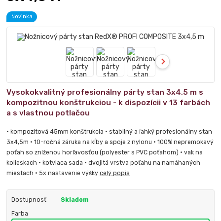
Novinka
Vysokokvalitný profesionálny párty stan 3x4,5 m s
kompozitnou konštrukciou - k dispozícii v 13 farbách
a s vlastnou potlačou
• kompozitová 45mm konštrukcia • stabilný a ľahký profesionálny stan
3x4,5m • 10-ročná záruka na kĺby a spoje z nylonu • 100% nepremokavý
poťah so zníženou horľavosťou (polyester s PVC poťahom) • vak na
kolieskach • kotviaca sada • dvojitá vrstva poťahu na namáhaných
miestach • 5x nastavenie výšky
celý popis
Dostupnosť
Skladom
Farba