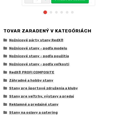
TOVAR ZARADENÝ V KATEGÓRIÁCH
Nožnicové párty stany RedX®
Nožnicové stany - podľa modelu
Nožnicové stany - podľa použitia
Nožnicové stany - podľa veľkosti
RedX® PROFI COMPOSITE
Záhradné a hobby stany
Stany pre športové združenia a kluby
Stany pre veľtrhy, výstavy a predaj
Reklamné a predajné stany
Stany na oslavy a catering