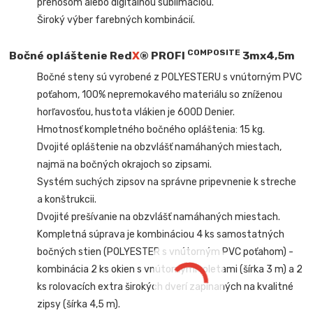
prenosom alebo digitálnou sublimáciou.
Široký výber farebných kombinácií.
COMPOSITE
Bočné opláštenie Red
X
® PROFI
3mx4,5m
Bočné steny sú vyrobené z POLYESTERU s vnútorným PVC
poťahom, 100% nepremokavého materiálu so zníženou
horľavosťou, hustota vlákien je 600D Denier.
Hmotnosť kompletného bočného opláštenia: 15 kg.
Dvojité opláštenie na obzvlášť namáhaných miestach,
najmä na bočných okrajoch so zipsami.
Systém suchých zipsov na správne pripevnenie k streche
a konštrukcii.
Dvojité prešívanie na obzvlášť namáhaných miestach.
Kompletná súprava je kombináciou 4 ks samostatných
bočných stien (POLYESTER s vnútorným PVC poťahom) -
kombinácia 2 ks okien s vnútornými roletami (šírka 3 m) a 2
ks rolovacích extra širokých dverí zapínaných na kvalitné
zipsy (šírka 4,5 m).