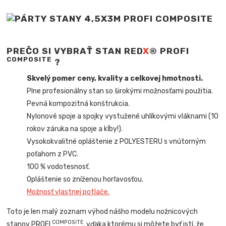
PREČO SI VYBRAŤ STAN RED
X
® PROFI
COMPOSITE
?
Skvelý pomer ceny, kvality a celkovej hmotnosti.
Plne profesionálny stan so širokými možnosťami použitia.
Pevná kompozitná konštrukcia.
Nylonové spoje a spojky vystužené uhlíkovými vláknami (10
rokov záruka na spoje a kĺby!).
Vysokokvalitné opláštenie z POLYESTERU s vnútorným
poťahom z PVC.
100 % vodotesnosť.
Opláštenie so zníženou horľavosťou.
Možnosť vlastnej potlače.
Toto je len malý zoznam výhod nášho modelu nožnicových
COMPOSITE
stanov PROFI
, vďaka ktorému si môžete byť istí, že