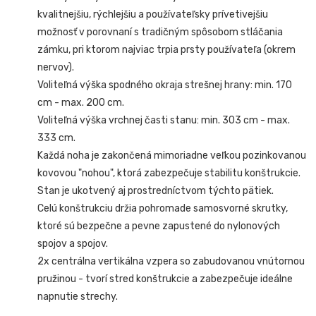
kvalitnejšiu, rýchlejšiu a používateľsky prívetivejšiu
možnosť v porovnaní s tradičným spôsobom stláčania
zámku, pri ktorom najviac trpia prsty používateľa (okrem
nervov).
Voliteľná výška spodného okraja strešnej hrany: min. 170
cm - max. 200 cm.
Voliteľná výška vrchnej časti stanu: min. 303 cm - max.
333 cm.
Každá noha je zakončená mimoriadne veľkou pozinkovanou
kovovou "nohou", ktorá zabezpečuje stabilitu konštrukcie.
Stan je ukotvený aj prostredníctvom týchto pätiek.
Celú konštrukciu držia pohromade samosvorné skrutky,
ktoré sú bezpečne a pevne zapustené do nylonových
spojov a spojov.
2x centrálna vertikálna vzpera so zabudovanou vnútornou
pružinou - tvorí stred konštrukcie a zabezpečuje ideálne
napnutie strechy.