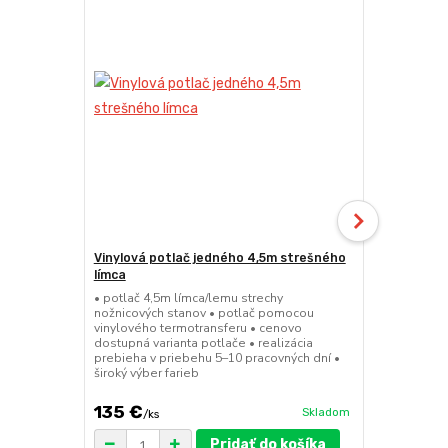
Vinylová potlač jedného 4,5m strešného
24kg ECO M
límca
nožnicové s
• potlač 4,5m límca/lemu strechy
• sada 2x ks
nožnicových stanov • potlač pomocou
stanov • hmo
vinylového termotransferu • cenovo
30x30x6 cm •
dostupná varianta potlače • realizácia
polymér • ma
prebieha v priebehu 5–10 pracovných dní •
ruda (magnet
široký výber farieb
pre väčšie z
135 €
75 €
Skladom
/
ks
/
ks
Pridať do košíka