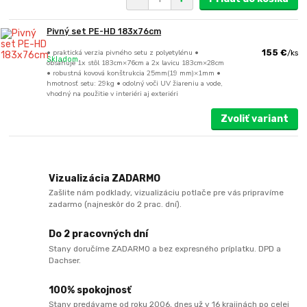
Pivný set PE-HD 183x76cm
• praktická verzia pivného setu z polyetylénu •
155 €
/
ks
Skladom
obsahuje 1x stôl 183cm×76cm a 2x lavicu 183cm×28cm
• robustná kovová konštrukcia 25mm(19 mm)×1mm •
hmotnosť setu: 29kg • odolný voči UV žiareniu a vode,
vhodný na použitie v interiéri aj exteriéri
Zvoliť variant
Vizualizácia ZADARMO
Zašlite nám podklady, vizualizáciu potlače pre vás pripravíme
zadarmo (najneskôr do 2 prac. dní).
Do 2 pracovných dní
Stany doručíme ZADARMO a bez expresného príplatku. DPD a
Dachser.
100% spokojnosť
Stany predávame od roku 2006, dnes už v 16 krajinách po celej