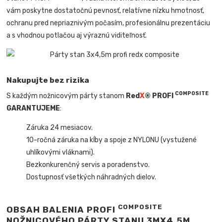
vám poskytne dostatočnú pevnosť, relatívne nízku hmotnosť,
ochranu pred nepriaznivým počasím, profesionálnu prezentáciu
a s vhodnou potlačou aj výraznú viditeľnosť.
Nakupujte bez rizika
COMPOSITE
S každým nožnicovým párty stanom
Red
X
® PROFI
GARANTUJEME
:
Záruka 24 mesiacov.
10-ročná záruka na kĺby a spoje z NYLONU (vystužené
uhlíkovými vláknami).
Bezkonkurenčný servis a poradenstvo.
Dostupnosť všetkých náhradných dielov.
COMPOSITE
OBSAH BALENIA PROFI
NOŽNICOVÉHO PÁRTY STANU 3MX4,5M