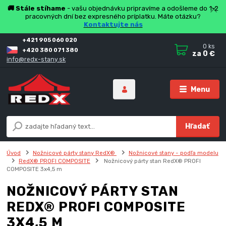
🚚 Stále stíhame
- vašu objednávku pripravíme a odošleme do 1-2
pracovných dní bez expresného príplatku. Máte otázku?
Kontaktujte nás
+421 905 060 020
0
ks
+420 380 071 380
za
0 €
info@redx-stany.sk
Menu
Hľadať
Úvod
Nožnicové párty stany RedX®
Nožnicové stany - podľa modelu
RedX® PROFI COMPOSITE
Nožnicový párty stan RedX® PROFI
COMPOSITE 3x4,5 m
NOŽNICOVÝ PÁRTY STAN
REDX® PROFI COMPOSITE
3X4,5 M