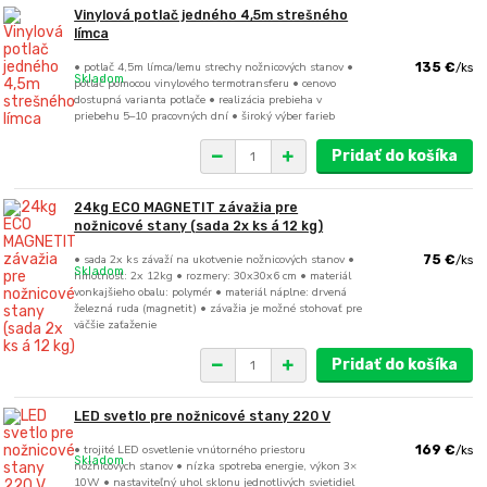
Vinylová potlač jedného 4,5m strešného
límca
• potlač 4,5m límca/lemu strechy nožnicových stanov •
135 €
/
ks
Skladom
potlač pomocou vinylového termotransferu • cenovo
dostupná varianta potlače • realizácia prebieha v
priebehu 5–10 pracovných dní • široký výber farieb
Pridať do košíka
24kg ECO MAGNETIT závažia pre
nožnicové stany (sada 2x ks á 12 kg)
• sada 2x ks závaží na ukotvenie nožnicových stanov •
75 €
/
ks
Skladom
hmotnosť: 2x 12kg • rozmery: 30x30x6 cm • materiál
vonkajšieho obalu: polymér • materiál náplne: drvená
železná ruda (magnetit) • závažia je možné stohovať pre
väčšie zaťaženie
Pridať do košíka
LED svetlo pre nožnicové stany 220 V
• trojité LED osvetlenie vnútorného priestoru
169 €
/
ks
Skladom
nožnicových stanov • nízka spotreba energie, výkon 3×
10W • nastaviteľný uhol sklonu jednotlivých svietidiel