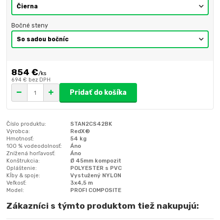
Bočné steny
854 €
/
ks
694 €
bez DPH
Pridať do košíka
Číslo produktu:
STAN2CS42BK
Výrobca:
RedX®
Hmotnosť:
54 kg
100 % vodeodolnosť:
Áno
Znížená horľavosť:
Áno
Konštrukcia:
Ø 45mm kompozit
Opláštenie:
POLYESTER s PVC
Kĺby & spoje:
Vystužený NYLON
Veľkosť:
3x4,5 m
Model:
PROFI COMPOSITE
Zákazníci s týmto produktom tiež nakupujú: