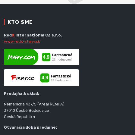
KTO SME
Red
X
International CZ s.r.o.
www.redx-stany.sk
Predajňa & sklad:
Nemanická 437/5 (Areál ŘEMPA)
37010 České Budějovice
Česká Republika
Otváracia doba predajne: