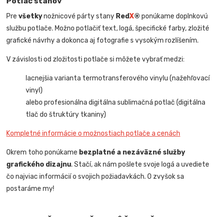
Potlač stanov
Pre
všetky
nožnicové párty stany
Red
X
®
ponúkame doplnkovú
službu potlače. Možno potlačiť text, logá, špecifické farby, zložité
grafické návrhy a dokonca aj fotografie s vysokým rozlíšením.
V závislosti od zložitosti potlače si môžete vybrať medzi:
lacnejšia varianta termotransferového vinylu (nažehľovací
vinyl)
alebo profesionálna digitálna sublimačná potlač (digitálna
tlač do štruktúry tkaniny)
Kompletné informácie o možnostiach potlače a cenách
Okrem toho ponúkame
bezplatné a nezáväzné služby
grafického dizajnu
. Stačí, ak nám pošlete svoje logá a uvediete
čo najviac informácií o svojich požiadavkách. O zvyšok sa
postaráme my!