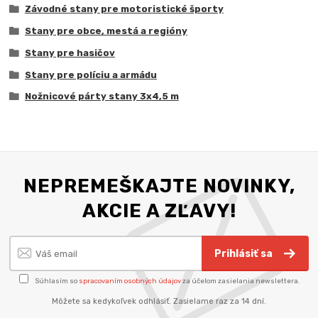
Závodné stany pre motoristické športy
Stany pre obce, mestá a regióny
Stany pre hasičov
Stany pre políciu a armádu
Nožnicové párty stany 3x4,5 m
NEPREMEŠKAJTE NOVINKY,
AKCIE A ZĽAVY!
Prihlásiť sa
Súhlasím so
spracovaním osobných údajov
za účelom zasielania newslettera.
Môžete sa kedykoľvek odhlásiť. Zasielame raz za 14 dní.