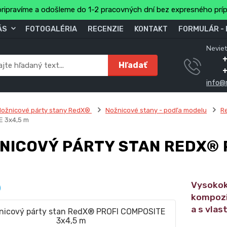
ripravíme a odošleme do 1-2 pracovných dní bez expresného prí
ÁS
FOTOGALÉRIA
RECENZIE
KONTAKT
FORMULÁR -
Neviet
Hľadať
info@
ožnicové párty stany RedX®
Nožnicové stany - podľa modelu
R
 3x4,5 m
NICOVÝ PÁRTY STAN REDX® 
Vysokok
kompozit
a s vlas