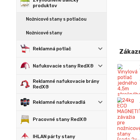
Zvýhodnené balíčky
produktov
Nožnicové stany s potlačou
Nožnicové stany
Reklamná potlač
Zákazn
Nafukovacie stany RedX®
Reklamné nafukovacie brány
RedX®
Reklamné nafukovadlá
Pracovné stany RedX®
IHLAN párty stany