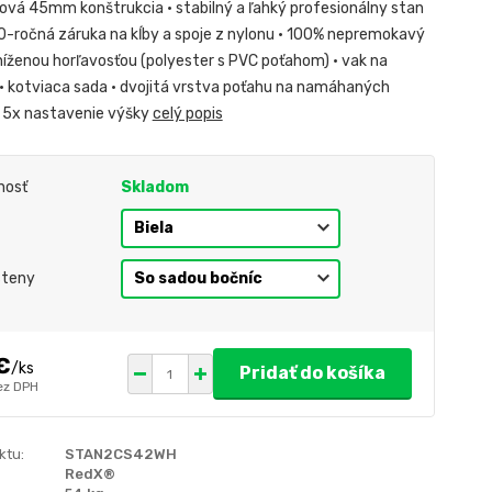
ová 45mm konštrukcia • stabilný a ľahký profesionálny stan
0-ročná záruka na kĺby a spoje z nylonu • 100% nepremokavý
níženou horľavosťou (polyester s PVC poťahom) • vak na
 • kotviaca sada • dvojitá vrstva poťahu na namáhaných
 5x nastavenie výšky
celý popis
nosť
Skladom
steny
€
/
ks
Pridať do košíka
ez DPH
ktu:
STAN2CS42WH
RedX®