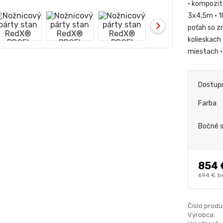
• kompozit
3x4,5m • 1
poťah so z
kolieskach
miestach •
Dostup
Farba
Bočné 
854 
694 €
b
Číslo produ
Výrobca: