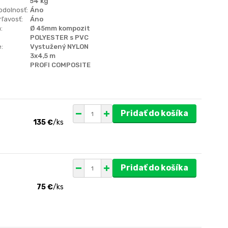
54 kg
odolnosť:
Áno
ľavosť:
Áno
:
Ø 45mm kompozit
POLYESTER s PVC
:
Vystužený NYLON
3x4,5 m
PROFI COMPOSITE
Pridať do košíka
135 €
/
ks
Pridať do košíka
75 €
/
ks