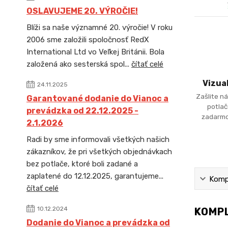
OSLAVUJEME 20. VÝROČIE!
Blíži sa naše významné 20. výročie! V roku
2006 sme založili spoločnosť RedX
International Ltd vo Veľkej Británii. Bola
založená ako sesterská spol...
čítať celé
Vizua
24.11.2025
Zašlite ná
Garantované dodanie do Vianoc a
potlač
prevádzka od 22.12.2025 -
zadarmo
2.1.2026
Radi by sme informovali všetkých našich
zákazníkov, že pri všetkých objednávkach
bez potlače, ktoré boli zadané a
zaplatené do 12.12.2025, garantujeme...
Kompl
čítať celé
10.12.2024
KOMPL
Dodanie do Vianoc a prevádzka od