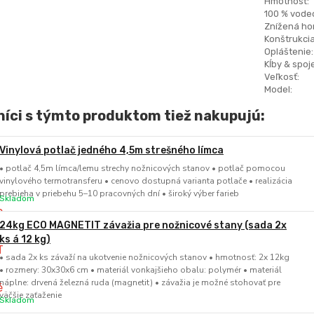
Hmotnosť:
100 % vode
Znížená hor
Konštrukcia
Opláštenie:
Kĺby & spoje
Veľkosť:
Model:
íci s týmto produktom tiež nakupujú:
Vinylová potlač jedného 4,5m strešného límca
• potlač 4,5m límca/lemu strechy nožnicových stanov • potlač pomocou
vinylového termotransferu • cenovo dostupná varianta potlače • realizácia
prebieha v priebehu 5–10 pracovných dní • široký výber farieb
Skladom
24kg ECO MAGNETIT závažia pre nožnicové stany (sada 2x
ks á 12 kg)
• sada 2x ks závaží na ukotvenie nožnicových stanov • hmotnosť: 2x 12kg
• rozmery: 30x30x6 cm • materiál vonkajšieho obalu: polymér • materiál
náplne: drvená železná ruda (magnetit) • závažia je možné stohovať pre
väčšie zaťaženie
Skladom