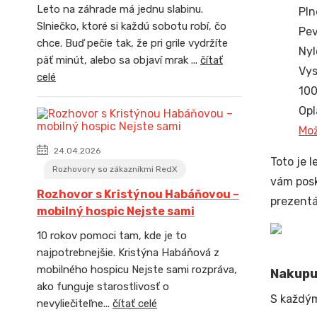
Leto na záhrade má jednu slabinu.
Pln
Slniečko, ktoré si každú sobotu robí, čo
Pev
chce. Buď pečie tak, že pri grile vydržíte
Nyl
päť minút, alebo sa objaví mrak ...
čítať
Vys
celé
100
Opl
Mož
24.04.2026
Toto je 
Rozhovory so zákazníkmi RedX
vám posk
Rozhovor s Kristýnou Habáňovou –
prezentá
mobilný hospic Nejste sami
10 rokov pomoci tam, kde je to
najpotrebnejšie. Kristýna Habáňová z
mobilného hospicu Nejste sami rozpráva,
Nakupuj
ako funguje starostlivosť o
S každý
nevyliečiteľne...
čítať celé