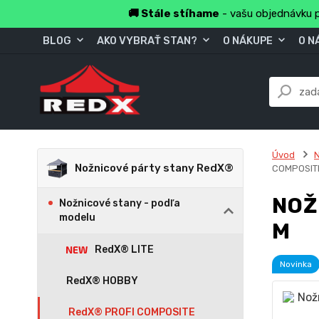
🚚 Stále stíhame
- vašu objednávku p
BLOG
AKO VYBRAŤ STAN?
O NÁKUPE
O N
Úvod
N
Nožnicové párty stany RedX®
COMPOSITE
NOŽ
Nožnicové stany - podľa
modelu
M
RedX® LITE
Novinka
RedX® HOBBY
RedX® PROFI COMPOSITE