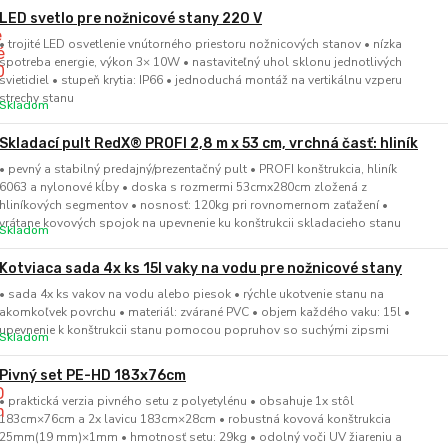
LED svetlo pre nožnicové stany 220 V
• trojité LED osvetlenie vnútorného priestoru nožnicových stanov • nízka
spotreba energie, výkon 3× 10W • nastaviteľný uhol sklonu jednotlivých
svietidiel • stupeň krytia: IP66 • jednoduchá montáž na vertikálnu vzperu
strechy stanu
Skladom
Skladací pult RedX® PROFI 2,8 m x 53 cm, vrchná časť: hliník
• pevný a stabilný predajný/prezentačný pult • PROFI konštrukcia, hliník
6063 a nylonové kĺby • doska s rozmermi 53cmx280cm zložená z
hliníkových segmentov • nosnosť: 120kg pri rovnomernom zaťažení •
vrátane kovových spojok na upevnenie ku konštrukcii skladacieho stanu
Skladom
Kotviaca sada 4x ks 15l vaky na vodu pre nožnicové stany
• sada 4x ks vakov na vodu alebo piesok • rýchle ukotvenie stanu na
akomkoľvek povrchu • materiál: zvárané PVC • objem každého vaku: 15l •
upevnenie k konštrukcii stanu pomocou popruhov so suchými zipsmi
Skladom
Pivný set PE-HD 183x76cm
• praktická verzia pivného setu z polyetylénu • obsahuje 1x stôl
183cm×76cm a 2x lavicu 183cm×28cm • robustná kovová konštrukcia
25mm(19 mm)×1mm • hmotnosť setu: 29kg • odolný voči UV žiareniu a