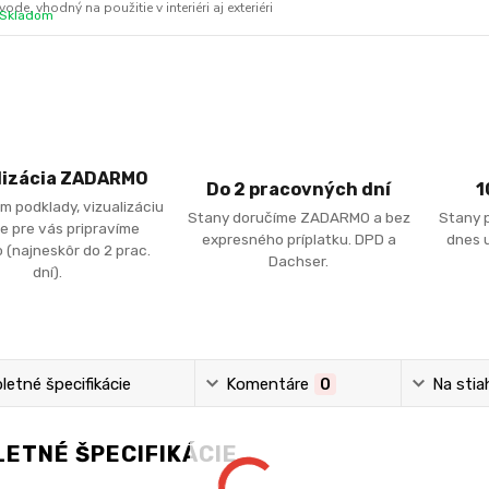
vode, vhodný na použitie v interiéri aj exteriéri
Skladom
lizácia ZADARMO
Do 2 pracovných dní
1
m podklady, vizualizáciu
Stany doručíme ZADARMO a bez
Stany 
e pre vás pripravíme
expresného príplatku. DPD a
dnes u
 (najneskôr do 2 prac.
Dachser.
dní).
etné špecifikácie
Komentáre
0
Na stia
ETNÉ ŠPECIFIKÁCIE