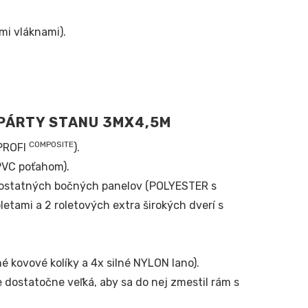
mi vláknami).
PÁRTY STANU 3MX4,5M
COMPOSITE
 PROFI
).
PVC poťahom).
ostatných bočných panelov (POLYESTER s
tami a 2 roletových extra širokých dverí s
 kovové kolíky a 4x silné NYLON lano).
 dostatočne veľká, aby sa do nej zmestil rám s