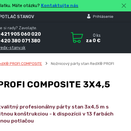
platku. Máte otázku?
Kontaktujte nás
 POTLAČ STANOV
Prihlásenie
e si rady? Zavolajte.
+421 905 060 020
0
ks
za
0 €
+420 380 071 380
redx-stany.sk
edX® PROFI COMPOSITE
Nožnicový párty stan RedX® PROFI
PROFI COMPOSITE 3X4,5
valitný profesionálny párty stan 3x4,5 m s
nou konštrukciou - k dispozícii v 13 farbách
tnou potlačou