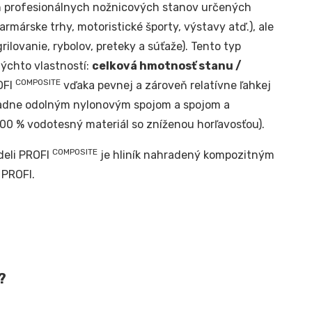
ch profesionálnych nožnicových stanov určených
farmárske trhy, motoristické športy, výstavy atď.), ale
rilovanie, rybolov, preteky a súťaže). Tento typ
ýchto vlastností:
celková hmotnosť stanu /
COMPOSITE
OFI
vďaka pevnej a zároveň relatívne ľahkej
oriadne odolným nylonovým spojom a spojom a
0 % vodotesný materiál so zníženou horľavosťou).
COMPOSITE
deli PROFI
je hliník nahradený kompozitným
 PROFI.
?