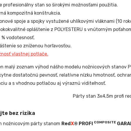
e profesionálny stan so širokými možnosťami použitia.
ná kompozitná konštrukcia.
onové spoje a spojky vystužené uhlíkovými vláknami (10 roko
okokvalitné opláštenie z POLYESTERU s vnútorným poťahom
 % vodotesnosť.
áštenie so zníženou horľavosťou.
nosť vlastnej potlače.
len malý zoznam výhod nášho modelu nožnicových stanov 
ytne dostatočnú pevnosť, relatívne nízku hmotnosť, ochra
ciu a s vhodnou potlačou aj výraznú viditeľnosť.
te bez rizika
COMPOSITE
m nožnicovým párty stanom
Red
X
® PROFI
GARA