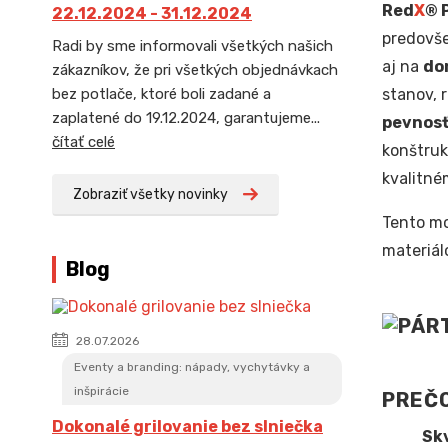
Red
X
® 
22.12.2024 - 31.12.2024
predovš
Radi by sme informovali všetkých našich
aj na
do
zákazníkov, že pri všetkých objednávkach
stanov, 
bez potlače, ktoré boli zadané a
zaplatené do 19.12.2024, garantujeme...
pevnosť
čítať celé
konštruk
kvalitné
Zobraziť všetky novinky
Tento mo
materiál
Blog
28.07.2026
Eventy a branding: nápady, vychytávky a
inšpirácie
PREČO
Dokonalé grilovanie bez slniečka
Skv