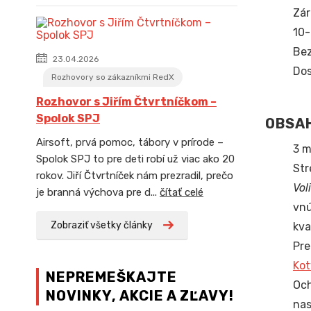
Zár
10-
Bez
23.04.2026
Dos
Rozhovory so zákazníkmi RedX
Rozhovor s Jiřím Čtvrtníčkom –
Spolok SPJ
OBSAH
Airsoft, prvá pomoc, tábory v prírode –
3 m
Spolok SPJ to pre deti robí už viac ako 20
Str
rokov. Jiří Čtvrtníček nám prezradil, prečo
Vol
je branná výchova pre d...
čítať celé
vnú
Zobraziť všetky články
kva
Pre
Kot
NEPREMEŠKAJTE
Och
NOVINKY, AKCIE A ZĽAVY!
nas