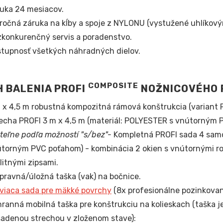
uka 24 mesiacov.
ročná záruka na kĺby a spoje z NYLONU (vystužené uhlíkový
konkurenčný servis a poradenstvo.
tupnosť všetkých náhradných dielov.
COMPOSITE
 BALENIA PROFI
NOŽNICOVÉHO 
 x 4,5 m robustná kompozitná rámová konštrukcia (variant
echa PROFI 3 m x 4,5 m (materiál: POLYESTER s vnútorným 
iteľne podľa možností "s/bez"-
Kompletná PROFI sada 4 sam
torným PVC poťahom) - kombinácia 2 okien s vnútornými role
litnými zipsami.
pravná/úložná taška (vak) na bočnice.
viaca sada pre mäkké povrchy
(8x profesionálne pozinkované
ranná mobilná taška pre konštrukciu na kolieskach (taška je
adenou strechou v zloženom stave):