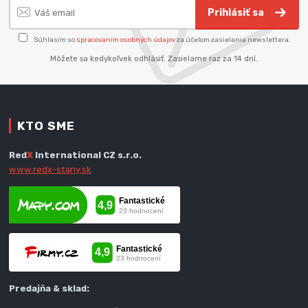
Prihlásiť sa
Súhlasím so
spracovaním osobných údajov
za účelom zasielania newslettera.
Môžete sa kedykoľvek odhlásiť. Zasielame raz za 14 dní.
KTO SME
Red
X
International CZ s.r.o.
www.redx-stany.sk
Predajňa & sklad: