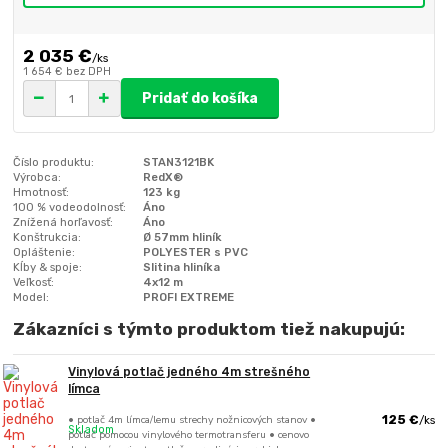
2 035 €
/
ks
1 654 €
bez DPH
Pridať do košíka
Číslo produktu:
STAN3121BK
Výrobca:
RedX®
Hmotnosť:
123 kg
100 % vodeodolnosť:
Áno
Znížená horľavosť:
Áno
Konštrukcia:
Ø 57mm hliník
Opláštenie:
POLYESTER s PVC
Kĺby & spoje:
Slitina hliníka
Veľkosť:
4x12 m
Model:
PROFI EXTREME
Zákazníci s týmto produktom tiež nakupujú:
Vinylová potlač jedného 4m strešného
límca
• potlač 4m límca/lemu strechy nožnicových stanov •
125 €
/
ks
Skladom
potlač pomocou vinylového termotransferu • cenovo