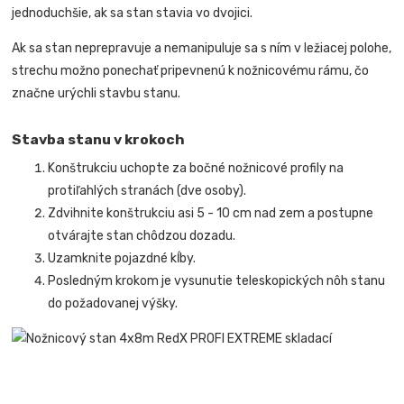
jednoduchšie, ak sa stan stavia vo dvojici.
Ak sa stan neprepravuje a nemanipuluje sa s ním v ležiacej polohe,
strechu možno ponechať pripevnenú k nožnicovému rámu, čo
značne urýchli stavbu stanu.
Stavba stanu v krokoch
Konštrukciu uchopte za bočné nožnicové profily na
protiľahlých stranách (dve osoby).
Zdvihnite konštrukciu asi 5 - 10 cm nad zem a postupne
otvárajte stan chôdzou dozadu.
Uzamknite pojazdné kĺby.
Posledným krokom je vysunutie teleskopických nôh stanu
do požadovanej výšky.