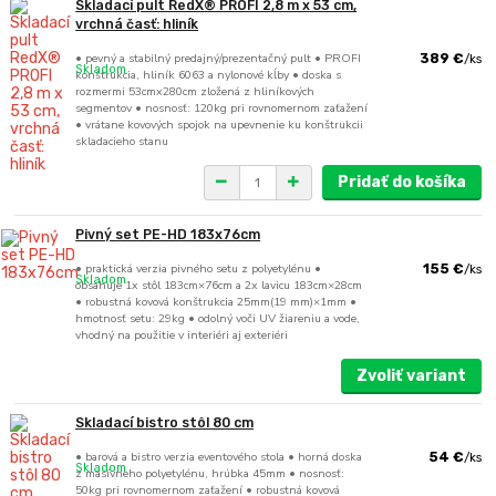
Skladací pult RedX® PROFI 2,8 m x 53 cm,
vrchná časť: hliník
• pevný a stabilný predajný/prezentačný pult • PROFI
389 €
/
ks
Skladom
konštrukcia, hliník 6063 a nylonové kĺby • doska s
rozmermi 53cmx280cm zložená z hliníkových
segmentov • nosnosť: 120kg pri rovnomernom zaťažení
• vrátane kovových spojok na upevnenie ku konštrukcii
skladacieho stanu
Pridať do košíka
Pivný set PE-HD 183x76cm
• praktická verzia pivného setu z polyetylénu •
155 €
/
ks
Skladom
obsahuje 1x stôl 183cm×76cm a 2x lavicu 183cm×28cm
• robustná kovová konštrukcia 25mm(19 mm)×1mm •
hmotnosť setu: 29kg • odolný voči UV žiareniu a vode,
vhodný na použitie v interiéri aj exteriéri
Zvoliť variant
Skladací bistro stôl 80 cm
• barová a bistro verzia eventového stola • horná doska
54 €
/
ks
Skladom
z masívneho polyetylénu, hrúbka 45mm • nosnosť:
50kg pri rovnomernom zaťažení • robustná kovová