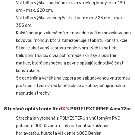
Voliteľná výška spodného okraja strešnej hrany: min. 190
cm - max. 220 cm.
Voliteľná výška vrchnej časti stanu: min. 323 cm - max.
353 cm.
Každá noha je zakončená mimoriadne veľkou pozinkovanou
kovovou "nohou", ktorá zabezpečuje stabilitu konštrukcie.
Stan je ukotvený aj prostredníctvom týchto pätiek.
Celú konštrukciu držia pohromade skrutky a poistné
matice, ktoré bezpečne a pevne spájajú jednotlivé časti
konštrukcie.
5x centrálna vertikálna vzpera so zabudovanou vnútornou
pružinou - tvorí stred konštrukcie a zabezpečuje ideálne
napnutie strechy.
Strešné opláštenie Red
X
® PROFI EXTREME
4mx12m
Strecha je vyrobená z POLYESTERU s vnútorným PVC
poťahom, 100 % vodotesný materiál so zníženou
horľavosťou, hustota vlákien je 600D Denier.