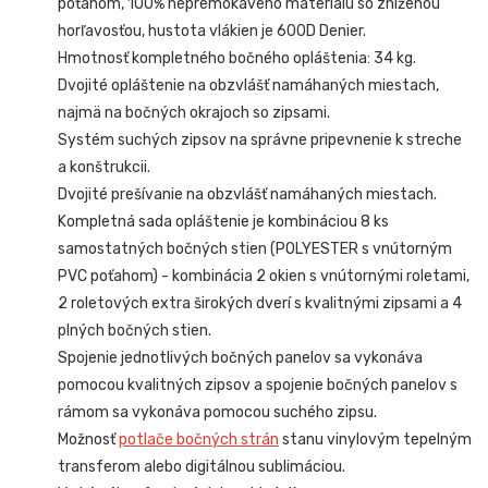
poťahom, 100% nepremokavého materiálu so zníženou
horľavosťou, hustota vlákien je 600D Denier.
Hmotnosť kompletného bočného opláštenia: 34 kg.
Dvojité opláštenie na obzvlášť namáhaných miestach,
najmä na bočných okrajoch so zipsami.
Systém suchých zipsov na správne pripevnenie k streche
a konštrukcii.
Dvojité prešívanie na obzvlášť namáhaných miestach.
Kompletná sada opláštenie je kombináciou 8 ks
samostatných bočných stien (POLYESTER s vnútorným
PVC poťahom) -
kombinácia 2 okien s vnútornými roletami,
2 roletových extra širokých dverí s kvalitnými zipsami a 4
plných bočných stien.
Spojenie jednotlivých bočných panelov sa vykonáva
pomocou kvalitných zipsov a spojenie bočných panelov s
rámom sa vykonáva pomocou suchého zipsu.
Možnosť
potlače bočných strán
stanu vinylovým tepelným
transferom alebo digitálnou sublimáciou.