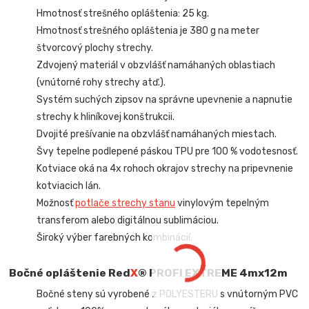
Hmotnosť strešného opláštenia: 25 kg.
Hmotnosť strešného opláštenia je 380 g na meter
štvorcový plochy strechy.
Zdvojený materiál v obzvlášť namáhaných oblastiach
(vnútorné rohy strechy atď.).
Systém suchých zipsov na správne upevnenie a napnutie
strechy k hliníkovej konštrukcii.
Dvojité prešívanie na obzvlášť namáhaných miestach.
Švy tepelne podlepené páskou TPU pre 100 % vodotesnosť.
Kotviace oká na 4x rohoch okrajov strechy na pripevnenie
kotviacich lán.
Možnosť
potlače strechy stanu
vinylovým tepelným
transferom alebo digitálnou sublimáciou.
Široký výber farebných kombinácií.
Bočné opláštenie Red
X
® PROFI EXTREME
4mx12m
Bočné steny sú vyrobené z POLYESTERU s vnútorným PVC