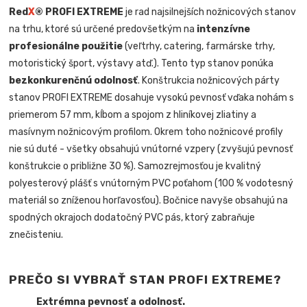
Red
X
® PROFI EXTREME
je rad najsilnejších nožnicových stanov
na trhu, ktoré sú určené predovšetkým na
intenzívne
profesionálne použitie
(veľtrhy, catering, farmárske trhy,
motoristický šport, výstavy atď.). Tento typ stanov ponúka
bezkonkurenčnú odolnosť
. Konštrukcia nožnicových párty
stanov PROFI EXTREME dosahuje vysokú pevnosť vďaka nohám s
priemerom 57 mm, kĺbom a spojom z hliníkovej zliatiny a
masívnym nožnicovým profilom. Okrem toho nožnicové profily
nie sú duté - všetky obsahujú vnútorné vzpery (zvyšujú pevnosť
konštrukcie o približne 30 %). Samozrejmosťou je kvalitný
polyesterový plášť s vnútorným PVC poťahom (100 % vodotesný
materiál so zníženou horľavosťou). Bočnice navyše obsahujú na
spodných okrajoch dodatočný PVC pás, ktorý zabraňuje
znečisteniu.
PREČO SI VYBRAŤ STAN PROFI EXTREME?
Extrémna pevnosť a odolnosť.