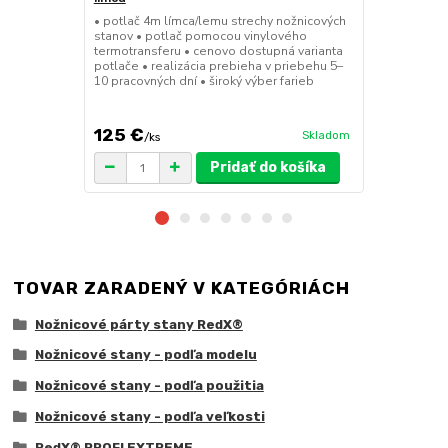
• potlač 4m límca/lemu strechy nožnicových
• potlač 12m
stanov • potlač pomocou vinylového
stanov • po
termotransferu • cenovo dostupná varianta
termotransfe
potlače • realizácia prebieha v priebehu 5–
potlače • re
10 pracovných dní • široký výber farieb
10 pracovných
125 €
299 €
Skladom
/
ks
/
ks
Pridať do košíka
TOVAR ZARADENÝ V KATEGÓRIÁCH
Nožnicové párty stany RedX®
Nožnicové stany - podľa modelu
Nožnicové stany - podľa použitia
Nožnicové stany - podľa veľkosti
RedX® PROFI EXTREME