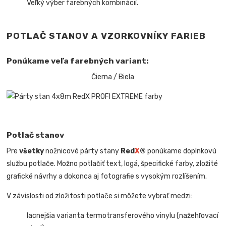
Veľký výber farebných kombinácií.
POTLAČ STANOV A VZORKOVNÍKY FARIEB
Ponúkame veľa farebných variant:
Čierna / Biela
Potlač stanov
Pre
všetky
nožnicové párty stany
Red
X
®
ponúkame doplnkovú
službu potlače. Možno potlačiť text, logá, špecifické farby, zložité
grafické návrhy a dokonca aj fotografie s vysokým rozlíšením.
V závislosti od zložitosti potlače si môžete vybrať medzi:
lacnejšia varianta termotransferového vinylu (nažehľovací