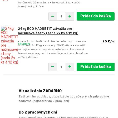
konštrukcia 25mmx1mm • hmotnosť: 8kg • výška
hornej dosky: 110cm
Pridať do košíka
24kg ECO MAGNETIT závažia pre
nožnicové stany (sada 2x ks á 12 kg)
• sada 2x ks závaží na ukotvenie nožnicových stanov •
75 €
/
ks
Skladom
hmotnosť: 2x 12kg • rozmery: 30x30x6 cm • materiál
vonkajšieho obalu: polymér • materiál náplne: drvená
železná ruda (magnetit) • závažia je možné stohovať pre
väčšie zaťaženie
Pridať do košíka
Vizualizácia ZADARMO
Zašlite nám podklady, vizualizáciu potlače pre vás pripravíme
zadarmo (najneskôr do 2 prac. dní).
Do 2 pracovných dní
Stany doručíme ZADARMO a bez expresného príplatku. DPD a