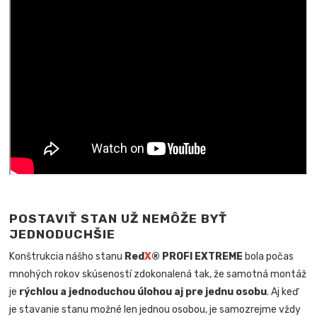
POSTAVIŤ STAN UŽ NEMÔŽE BYŤ
JEDNODUCHŠIE
Konštrukcia nášho stanu
Red
X
® PROFI EXTREME
bola počas
mnohých rokov skúseností zdokonalená tak, že samotná montáž
je
rýchlou a jednoduchou úlohou aj pre jednu osobu
. Aj keď
je stavanie stanu možné len jednou osobou, je samozrejme vždy