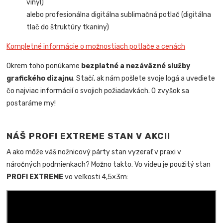
vinyl)
alebo profesionálna digitálna sublimačná potlač (digitálna
tlač do štruktúry tkaniny)
Kompletné informácie o možnostiach potlače a cenách
Okrem toho ponúkame
bezplatné a nezáväzné služby
grafického dizajnu
. Stačí, ak nám pošlete svoje logá a uvediete
čo najviac informácií o svojich požiadavkách. O zvyšok sa
postaráme my!
NÁŠ PROFI EXTREME STAN V AKCII
A ako môže váš nožnicový párty stan vyzerať v praxi v
náročných podmienkach? Možno takto. Vo videu je použitý stan
PROFI EXTREME
vo veľkosti 4,5×3m: