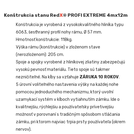
Konštrukcia stanu Red
X
® PROFI EXTREME
4mx12m
Konštrukcia je vyrobená z vysokokvalitného hliníka typu
6063, šesťhranný profil nohy rámu, Ø 57 mm.
Hmotnosť konštrukcie: 118kg.
Výška rámu (konštrukcie) v zloženom stave
(nerozloženom): 205 cm.
Spoje a spojky vyrobené z hliníkovej zliatiny zabezpečujú
vysokú pevnosť materiálu. Tieto spoje sú takmer
nezničiteľné. Na kĺby sa vzťahuje
ZÁRUKA 10 ROKOV
.
5 úrovní voliteľného nastavenia výšky na každej nohe
pomocou jednoduchého mechanizmu, ktorý uvoľní
uzamykací systém v kĺboch vytiahnutím zámku. Ide o
kvalitnejšiu, rýchlejšiu a používateľsky prívetivejšiu
možnosť v porovnaní s tradičným spôsobom stláčania
zámku, pri ktorom najviac trpia prsty používateľa (okrem
nervov).