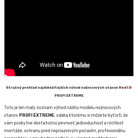
Stručný prehľad najdôležitejších výhod nožnicových stanov Red
X
®
PROFI EXTREME
Toto je len malý zoznam výhod nášho modelu nožnicových
stanov
PROFI EXTREME
, vďaka ktorému si môžete byť istí, že
vám poskytne dostatočnú pevnosť, jednoduchosť a rýchlosť
montáže, ochranu pred nepriaznivým počasím, profesionálnu