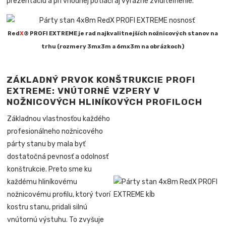
prezentáciu a pri vhodnej potlači aj výrazné zviditeľnenie.
Red
X
® PROFI EXTREME je rad najkvalitnejších nožnicových stanov na
trhu (rozmery 3mx3m a 6mx3m na obrázkoch)
ZÁKLADNÝ PRVOK KONŠTRUKCIE PROFI
EXTREME: VNÚTORNÉ VZPERY V
NOŽNICOVÝCH HLINÍKOVÝCH PROFILOCH
Základnou vlastnosťou každého
profesionálneho nožnicového
párty stanu by mala byť
dostatočná pevnosť a odolnosť
konštrukcie. Preto sme ku
každému hliníkovému
nožnicovému profilu, ktorý tvorí
kostru stanu, pridali silnú
vnútornú výstuhu. To zvyšuje