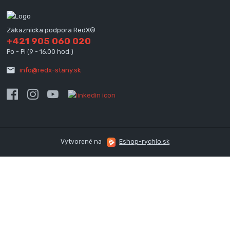
Zákaznícka podpora RedX®
+421 905 060 020
Po - Pi (9 - 16.00 hod.)
info@redx-stany.sk
Vytvorené na
Eshop-rychlo.sk