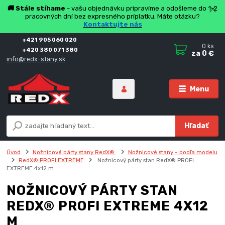
🚚 Stále stíhame
- vašu objednávku pripravíme a odošleme do 1-2
pracovných dní bez expresného príplatku. Máte otázku?
Kontaktujte nás
+421 905 060 020
0
ks
+420 380 071 380
za
0 €
info@redx-stany.sk
Menu
Hľadať
Úvod
Nožnicové párty stany RedX®
Nožnicové stany - podľa modelu
RedX® PROFI EXTREME
Nožnicový párty stan RedX® PROFI
EXTREME 4x12 m
NOŽNICOVÝ PÁRTY STAN
REDX® PROFI EXTREME 4X12
M