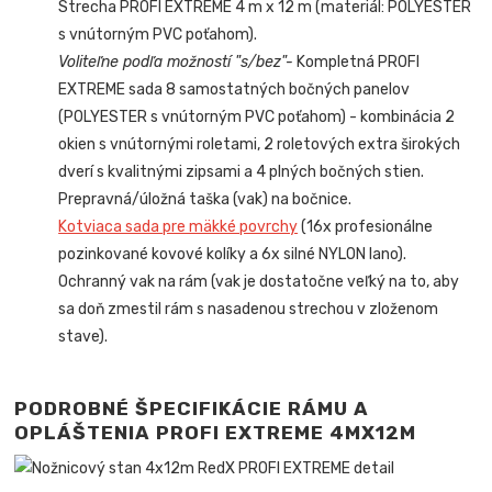
Strecha PROFI EXTREME 4 m x 12 m (materiál: POLYESTER
s vnútorným PVC poťahom).
Voliteľne podľa možností "s/bez"-
Kompletná PROFI
EXTREME sada 8 samostatných bočných panelov
(POLYESTER s vnútorným PVC poťahom) - kombinácia 2
okien s vnútornými roletami, 2 roletových extra širokých
dverí s kvalitnými zipsami a 4 plných bočných stien.
Prepravná/úložná taška (vak) na bočnice.
Kotviaca sada pre mäkké povrchy
(16x profesionálne
pozinkované kovové kolíky a 6x silné NYLON lano).
Ochranný vak na rám (vak je dostatočne veľký na to, aby
sa doň zmestil rám s nasadenou strechou v zloženom
stave).
PODROBNÉ ŠPECIFIKÁCIE RÁMU A
OPLÁŠTENIA PROFI EXTREME
4MX12M