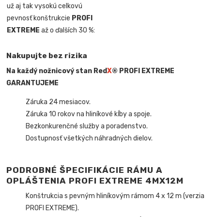
už aj tak vysokú celkovú
pevnosť konštrukcie
PROFI
EXTREME
až o ďalších 30 %:
Nakupujte bez rizika
Na každý nožnicový stan Red
X
® PROFI EXTREME
GARANTUJEME
Záruka 24 mesiacov.
Záruka 10 rokov na hliníkové kĺby a spoje.
Bezkonkurenčné služby a poradenstvo.
Dostupnosť všetkých náhradných dielov.
PODROBNÉ ŠPECIFIKÁCIE RÁMU A
OPLÁŠTENIA PROFI EXTREME
4MX12M
Konštrukcia s pevným hliníkovým rámom 4 x 12 m (verzia
PROFI EXTREME).