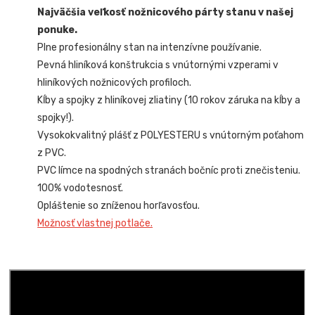
Najväčšia veľkosť nožnicového párty stanu v našej
ponuke.
Plne profesionálny stan na intenzívne používanie.
Pevná hliníková konštrukcia s vnútornými vzperami v
hliníkových nožnicových profiloch.
Kĺby a spojky z hliníkovej zliatiny (10 rokov záruka na kĺby a
spojky!).
Vysokokvalitný plášť z POLYESTERU s vnútorným poťahom
z PVC.
PVC límce na spodných stranách bočníc proti znečisteniu.
100% vodotesnosť.
Opláštenie so zníženou horľavosťou.
Možnosť vlastnej potlače.