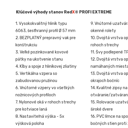
Kľúčové výhody stanov Red
X
® PROFI EXTREME
1. Vysokokvalitný hliník typu
9. Vnútorné uzatvár
6063, šesťhranný profil Ø 57 mm
okenné rolety
2. BEZPLATNÝ prepravný vak pre
10. Dvojitá vrstva o
konštrukciu
rohoch strechy
3. Veľké pozinkované kovové
11. Švy podlepené T
pätky na ukotvenie stanu
12. Dvojitá vrstva o
4. Kĺby a spoje z hliníkovej zliatiny
namáhaných miest
5. Vertikálna vzpera so
13. Dvojitá vrstva o
zabudovanou pružinou
okrajoch bočníc
6. Vnútorné vzpery vo všetkých
14. Kvalitné zipsy na
nožnicových profiloch
otváranie/zatvárani
7. Nylonové oká v rohoch strechy
15. Rolovacie uzatv
pre kotviace laná
široké dvere
8. Nastaviteľná výška - 5x
16. PVC límce na sp
výšková poloha
bočných stien proti