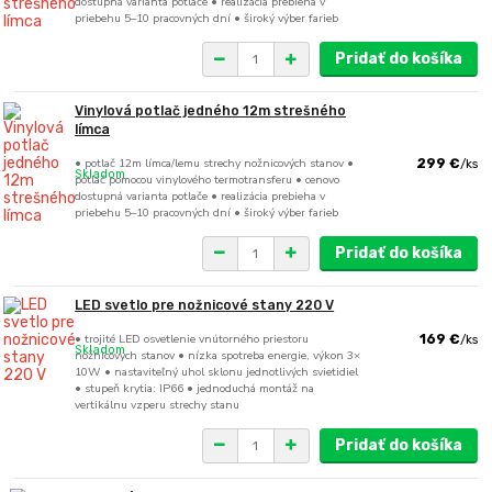
dostupná varianta potlače • realizácia prebieha v
priebehu 5–10 pracovných dní • široký výber farieb
Pridať do košíka
Vinylová potlač jedného 12m strešného
límca
• potlač 12m límca/lemu strechy nožnicových stanov •
299 €
/
ks
Skladom
potlač pomocou vinylového termotransferu • cenovo
dostupná varianta potlače • realizácia prebieha v
priebehu 5–10 pracovných dní • široký výber farieb
Pridať do košíka
LED svetlo pre nožnicové stany 220 V
• trojité LED osvetlenie vnútorného priestoru
169 €
/
ks
Skladom
nožnicových stanov • nízka spotreba energie, výkon 3×
10W • nastaviteľný uhol sklonu jednotlivých svietidiel
• stupeň krytia: IP66 • jednoduchá montáž na
vertikálnu vzperu strechy stanu
Pridať do košíka