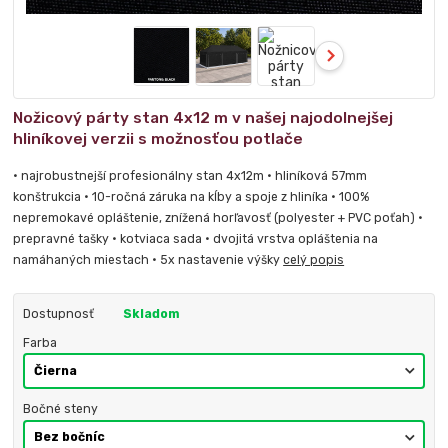
Nožicový párty stan 4x12 m v našej najodolnejšej
hliníkovej verzii s možnosťou potlače
• najrobustnejší profesionálny stan 4x12m • hliníková 57mm
konštrukcia • 10-ročná záruka na kĺby a spoje z hliníka • 100%
nepremokavé opláštenie, znížená horľavosť (polyester + PVC poťah) •
prepravné tašky • kotviaca sada • dvojitá vrstva opláštenia na
namáhaných miestach • 5x nastavenie výšky
celý popis
Dostupnosť
Skladom
Farba
Bočné steny