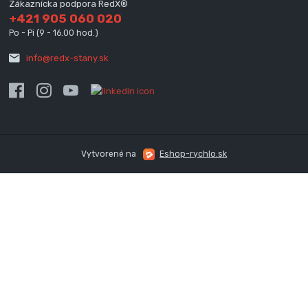
Zákaznícka podpora RedX®
+421 905 060 020
Po - Pi (9 - 16.00 hod.)
info@redx-stany.sk
Vytvorené na
Eshop-rychlo.sk