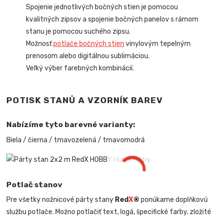
Spojenie jednotlivých bočných stien je pomocou
kvalitných zipsov a spojenie bočných panelov s rámom
stanu je pomocou suchého zipsu.
Možnosť
potlače bočných stien
vinylovým tepelným
prenosom alebo digitálnou sublimáciou.
Veľký výber farebných kombinácií.
POTISK STANŮ A VZORNÍK BAREV
Nabízíme tyto barevné varianty:
Biela / čierna / tmavozelená / tmavomodrá
Potlač stanov
Pre všetky nožnicové párty stany
Red
X
®
ponúkame doplňkovú
službu potlače. Možno potlačiť text, logá, špecifické farby, zložité