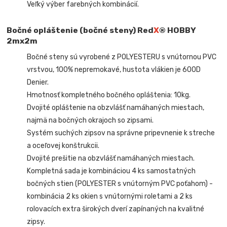
Veľký výber farebných kombinácií.
B
očné opláštenie (bočné steny) Red
X
® HOBBY
2mx2m
Bočné steny sú vyrobené z POLYESTERU s vnútornou PVC
vrstvou, 100% nepremokavé, hustota vlákien je 600D
Denier.
Hmotnosť kompletného bočného opláštenia: 10kg.
Dvojité opláštenie na obzvlášť namáhaných miestach,
najmä na bočných okrajoch so zipsami.
Systém suchých zipsov na správne pripevnenie k streche
a oceľovej konštrukcii.
Dvojité prešitie na obzvlášť namáhaných miestach.
Kompletná sada je kombináciou 4 ks samostatných
bočných stien (POLYESTER s vnútorným PVC poťahom) -
kombinácia 2 ks okien s vnútornými roletami a 2 ks
rolovacích extra širokých dverí zapínaných na kvalitné
zipsy.