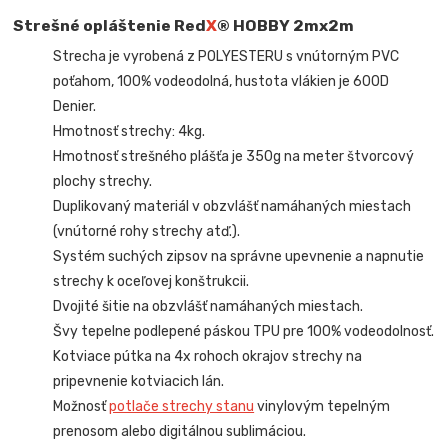
Strešné opláštenie Red
X
® HOBBY 2mx2
m
Strecha je vyrobená z POLYESTERU s vnútorným PVC
poťahom, 100% vodeodolná, hustota vlákien je 600D
Denier.
Hmotnosť strechy: 4kg.
Hmotnosť strešného plášťa je 350g na meter štvorcový
plochy strechy.
Duplikovaný materiál v obzvlášť namáhaných miestach
(vnútorné rohy strechy atď.).
Systém suchých zipsov na správne upevnenie a napnutie
strechy k oceľovej konštrukcii.
Dvojité šitie na obzvlášť namáhaných miestach.
Švy tepelne podlepené páskou TPU pre 100% vodeodolnosť.
Kotviace pútka na 4x rohoch okrajov strechy na
pripevnenie kotviacich lán.
Možnosť
potlače strechy stanu
vinylovým tepelným
prenosom alebo digitálnou sublimáciou.