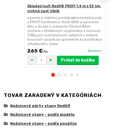
Skladací pult RedX® PROFI 1,4 m x 53 cm,
LED svetlo 
vrchná časť: hliník
• trojité LE
nožnicových 
• pevný a stabilný predajný/prezentačný pult
energie, výk
• PROFI konštrukcia, hliník 6063 a nylonové
sklonu jednot
kĺby • doska s rozmermi 53cmx140cm
IP66 • jedno
zložená z hliníkových segmentov • nosnosť:
vzperu strec
100kg pri rovnomernom zaťažení • vrátane
kovových spojok na upevnenie ku konštrukcii
skladacieho stanu
265 €
169 €
Skladom
/
ks
/
ks
Pridať do košíka
TOVAR ZARADENÝ V KATEGÓRIÁCH
Nožnicové párty stany RedX®
Nožnicové stany - podľa modelu
Nožnicové stany - podľa použitia