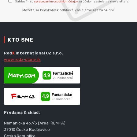
Súhlasím so
spracovaním osobných údajov
za účelom zasielania newslettera.
Môžete sa kedykoľvek odhlásiť. Zasielame raz za 14 dní.
KTO SME
Red
X
International CZ s.r.o.
www.redx-stany.sk
Predajňa & sklad:
Nemanická 437/5 (Areál ŘEMPA)
37010 České Budějovice
Česká Republika