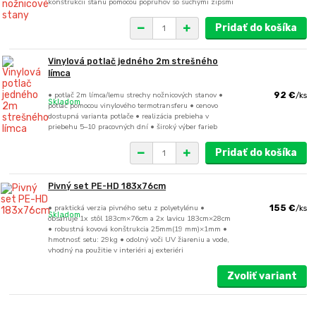
konštrukcii stanu pomocou popruhov so suchými zipsmi
Pridať do košíka
Vinylová potlač jedného 2m strešného
límca
• potlač 2m límca/lemu strechy nožnicových stanov •
92 €
/
ks
Skladom
potlač pomocou vinylového termotransferu • cenovo
dostupná varianta potlače • realizácia prebieha v
priebehu 5–10 pracovných dní • široký výber farieb
Pridať do košíka
Pivný set PE-HD 183x76cm
• praktická verzia pivného setu z polyetylénu •
155 €
/
ks
Skladom
obsahuje 1x stôl 183cm×76cm a 2x lavicu 183cm×28cm
• robustná kovová konštrukcia 25mm(19 mm)×1mm •
hmotnosť setu: 29kg • odolný voči UV žiareniu a vode,
vhodný na použitie v interiéri aj exteriéri
Zvoliť variant