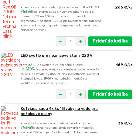
• pevný a stabilný predajný/prezentačný pult • PROFI
265 €
/
ks
Skladom
konštrukcia, hliník 6063 a nylonové kĺby • doska s
rozmermi 53cmx140cm zložená z hliníkových
segmentov • nosnosť: 100kg pri rovnomernom zaťažení
• vrátane kovových spojok na upevnenie ku konštrukcii
skladacieho stanu
Pridať do košíka
LED svetlo pre nožnicové stany 220 V
• trojité LED osvetlenie vnútorného priestoru
169 €
/
ks
Skladom
nožnicových stanov • nízka spotreba energie, výkon 3×
10W • nastaviteľný uhol sklonu jednotlivých svietidiel
• stupeň krytia: IP66 • jednoduchá montáž na
vertikálnu vzperu strechy stanu
Pridať do košíka
Kotviaca sada 4x ks 15l vaky na vodu pre
nožnicové stany
• sada 4x ks vakov na vodu alebo piesok • rýchle
36 €
/
ks
Skladom
ukotvenie stanu na akomkoľvek povrchu • materiál:
zvárané PVC • objem každého vaku: 15l • upevnenie k