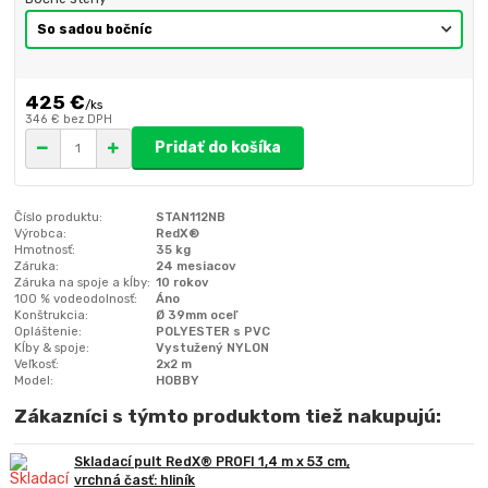
425 €
/
ks
346 €
bez DPH
Pridať do košíka
Číslo produktu:
STAN112NB
Výrobca:
RedX®
Hmotnosť:
35 kg
Záruka:
24 mesiacov
Záruka na spoje a kĺby:
10 rokov
100 % vodeodolnosť:
Áno
Konštrukcia:
Ø 39mm oceľ
Opláštenie:
POLYESTER s PVC
Kĺby & spoje:
Vystužený NYLON
Veľkosť:
2x2 m
Model:
HOBBY
Zákazníci s týmto produktom tiež nakupujú:
Skladací pult RedX® PROFI 1,4 m x 53 cm,
vrchná časť: hliník