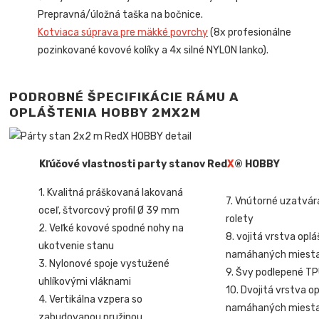
Prepravná/úložná taška na bočnice.
Kotviaca súprava pre mäkké povrchy
(8x profesionálne
pozinkované kovové kolíky a 4x silné NYLON lanko).
P
ODROBNÉ ŠPECIFIKÁCIE RÁMU A
OPLÁŠTENIA HOBBY 2MX2M
K
ľúčové vlastnosti party stanov Red
X
® HOBBY
1. Kvalitná práškovaná lakovaná
7. Vnútorné uzatvá
oceľ, štvorcový profil Ø 39 mm
rolety
2. Veľké kovové spodné nohy na
8. vojitá vrstva opl
ukotvenie stanu
namáhaných miest
3. Nylonové spoje vystužené
9. Švy podlepené T
uhlíkovými vláknami
10. Dvojitá vrstva o
4. Vertikálna vzpera so
namáhaných miest
zabudovanou pružinou