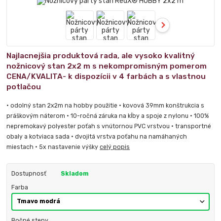
Najlacnejšia produktová rada, ale vysoko kvalitný
nožnicový stan 2x2 m s nekompromisným pomerom
CENA/KVALITA- k dispozícii v 4 farbách a s vlastnou
potlačou
• odolný stan 2x2m na hobby použitie • kovová 39mm konštrukcia s
práškovým náterom • 10-ročná záruka na kĺby a spoje z nylonu • 100%
nepremokavý polyester poťah s vnútornou PVC vrstvou • transportné
obaly a kotviaca sada • dvojitá vrstva poťahu na namáhaných
miestach • 5x nastavenie výšky
celý popis
Dostupnosť
Skladom
Farba
Bočné steny