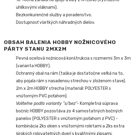
uhlíkovými vláknami).
Bezkonkurenčné služby a poradenstvo.
Dostupnosť všetkých náhradných dielov.
O
BSAH BALENIA HOBBY NOŽNICOVÉHO
PÁRTY STANU 2MX2M
Pevná oceľová nožnicová konštrukcia s rozmermi 3m x 3m
(varianta HOBBY).
Ochranný obal na rám (taška je dostatočne veľká na to,
aby pojala rám s nasadenou strechou v zloženom stave).
2m x 2m HOBBY strecha (materiál: POLYESTER s
vnútorným PVC poťahom).
V
oliteľne podľa varianty "s/bez"-
Kompletná súprava
bočníc HOBBY pozostáva zo 4 samostatných bočných
panelov (POLYESTER s vnútorným poťahom z PVC) -
kombinácia 2ks okien s vnútornými roletami a 2ks extra
širokých rolovateľných dverí s kvalitnými zipsami.