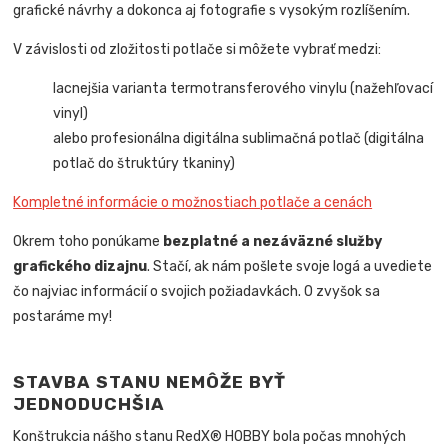
grafické návrhy a dokonca aj fotografie s vysokým rozlíšením.
V závislosti od zložitosti potlače si môžete vybrať medzi:
lacnejšia varianta termotransferového vinylu (nažehľovací
vinyl)
alebo profesionálna digitálna sublimačná potlač (digitálna
potlač do štruktúry tkaniny)
Kompletné informácie o možnostiach potlače a cenách
Okrem toho ponúkame
bezplatné a nezáväzné služby
grafického dizajnu
. Stačí, ak nám pošlete svoje logá a uvediete
čo najviac informácií o svojich požiadavkách. O zvyšok sa
postaráme my!
STAVBA STANU NEMÔŽE BYŤ
JEDNODUCHŠIA
Konštrukcia nášho stanu RedX® HOBBY bola počas mnohých