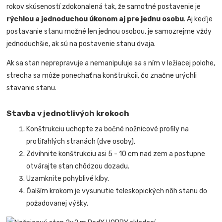
rokov skúseností zdokonalená tak, že samotné postavenie je
rýchlou a jednoduchou úkonom aj pre jednu osobu
. Aj keď je
postavanie stanu možné len jednou osobou, je samozrejme vždy
jednoduchšie, ak sú na postavenie stanu dvaja.
Ak sa stan neprepravuje a nemanipuluje sa s ním v ležiacej polohe,
strecha sa môže ponechať na konštrukcii, čo značne urýchli
stavanie stanu.
Stavba v jednotlivých krokoch
Konštrukciu uchopte za bočné nožnicové profily na
protiľahlých stranách (dve osoby).
Zdvihnite konštrukciu asi 5 - 10 cm nad zem a postupne
otvárajte stan chôdzou dozadu.
Uzamknite pohyblivé kĺby.
Ďalším krokom je vysunutie teleskopických nôh stanu do
požadovanej výšky.