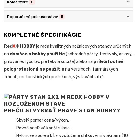
Komentáre
0
Doporučené príslušenstvo:
5
KOMPLETNÉ ŠPECIFIKÁCIE
Red
X
® HOBBY
je rada kvalitných nožnicových stanov určených
na
domáce a hobby použitie
(záhradné párty, festivaly, oslavy,
grilovanie, rybolov, preteky a súťaže) alebo na
príležitostné
poloprofesionálne použitie
na veľtrhoch, farmárskych
trhoch, motoristických pretekoch, výstavách atď.
PREČO SI VYBRAŤ PRÁVE STAN HOBBY?
Skvelý pomer cena/výkon
.
Pevná oceľová konštrukcia.
.
Nylonové spoje a kĺby vystužené uhlíkovými vláknami (10