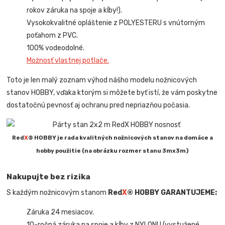
rokov záruka na spoje a kĺby!).
Vysokokvalitné opláštenie z POLYESTERU s vnútorným
poťahom z PVC.
100% vodeodolné.
Možnosť vlastnej potlače.
Toto je len malý zoznam výhod nášho modelu nožnicových
stanov HOBBY, vďaka ktorým si môžete byť istí, že vám poskytne
dostatočnú pevnosť aj ochranu pred nepriazňou počasia.
R
ed
X
® HOBBY je rada kvalitných nožnicových stanov na domáce a
hobby použitie (na obrázku rozmer stanu 3mx3m)
Nakupujte bez rizika
S každým nožnicovým stanom
Red
X
® HOBBY
GARANTUJEME:
Záruka 24 mesiacov.
10-ročná záruka na spoje a kĺby z NYLONU (vystužené