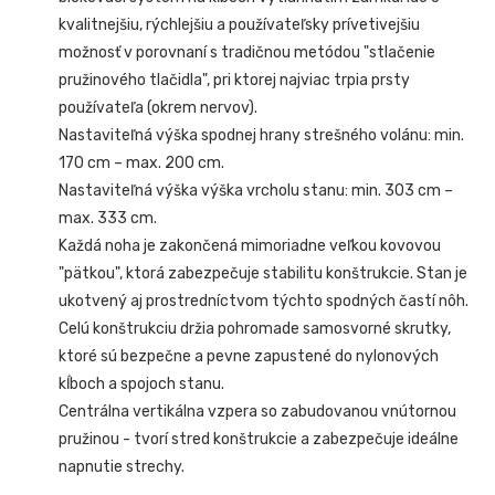
kvalitnejšiu, rýchlejšiu a používateľsky prívetivejšiu
možnosť v porovnaní s tradičnou metódou "stlačenie
pružinového tlačidla", pri ktorej najviac trpia prsty
používateľa (okrem nervov).
Nastaviteľná výška spodnej hrany strešného volánu: min.
170 cm – max. 200 cm.
Nastaviteľná výška výška vrcholu stanu: min. 303 cm –
max. 333 cm.
Každá noha je zakončená mimoriadne veľkou kovovou
"pätkou", ktorá zabezpečuje stabilitu konštrukcie. Stan je
ukotvený aj prostredníctvom týchto spodných častí nôh.
Celú konštrukciu držia pohromade samosvorné skrutky,
ktoré sú bezpečne a pevne zapustené do nylonových
kĺboch a spojoch stanu.
Centrálna vertikálna vzpera so zabudovanou vnútornou
pružinou - tvorí stred konštrukcie a zabezpečuje ideálne
napnutie strechy.