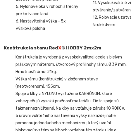
11. Vysokokvalitné z
5. Nylonové oká v rohoch strechy
otváranie/zatvárani
pre kotviace laná
12. Rolovacie uzatv
6. Nastaviteľná výška - 5x
široké dvere
výšková poloha
K
onštrukcia stanu Red
X
® HOBBY 2mx2m
Konštrukcia je vyrobená z vysokokvalitnej ocele s bielym
práškovým náterom, štvorcový profil nohy rámu, Ø 39 mm.
Hmotnosť rámu: 21kg.
Výška rámu (konštrukcie) v zloženom stave
(neotvorenom): 155cm.
Spoje a kĺby z NYLONU vystužené KARBÓNOM, ktoré
zabezpečujú vysokú pružnosť materiálu. Tieto spoje sú
takmer nezničiteľné. Na kĺby sa vzťahuje záruka 10 ROKOV.
5 úrovní voliteľného nastavenia výšky na každej nohe
pomocou jednoduchého mechanizmu, ktorý uvoľní
blokovací systém na kĺboch vytiahnutím zámku. Ide o