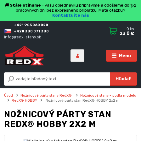
🚚 Stále stíhame
- vašu objednávku pripravíme a odošleme do 1-2
pracovných dní bez expresného príplatku. Máte otázku?
Kontaktujte nás
+421 905 060 020
0
ks
+420 380 071 380
za
0 €
info@redx-stany.sk
Menu
Hľadať
Úvod
Nožnicové párty stany RedX®
Nožnicové stany - podľa modelu
RedX® HOBBY
Nožnicový párty stan RedX® HOBBY 2x2 m
NOŽNICOVÝ PÁRTY STAN
REDX® HOBBY 2X2 M