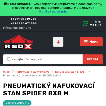
🚚 Stále stíhame
- vašu objednávku pripravíme a odošleme do 1-2
pracovných dní bez expresného príplatku. Máte otázku?
Kontaktujte nás
+421 905 060 020
0
ks
+420 380 071 380
za
0 €
info@redx-stany.sk
Menu
Hľadať
Úvod
Nafukovacie stany RedX®
Nafukovací stan SPIDER
Pneumatický nafukovací stan SPIDER 8x8 m
PNEUMATICKÝ NAFUKOVACÍ
STAN SPIDER 8X8 M
Doprava ZADARMO