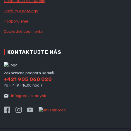
Časté otázky k stanom
Brožúry a katalógy
Podporujeme
Obchodné podmienky
KONTAKTUJTE NÁS
Zákaznícka podpora RedX®
+421 905 060 020
Po - Pi (9 - 16.00 hod.)
info@redx-stany.sk