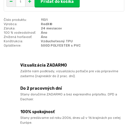
Pridať do košíka
Číslo produktu:
1131
Výrobca:
RedX®
Záruka:
24 mesiacov
100 % vodeodolnosť:
Áno
Znížená horľavosť:
Áno
Konštrukcia:
Vzduchotesný TPU
Opláštenie:
500D POLYESTER s PVC
Vizualizácia ZADARMO
Zašlite nám podklady, vizualizáciu potlače pre vás pripravíme
zadarmo (najneskôr do 2 prac. dní).
Do 2 pracovných dní
Stany doručíme ZADARMO a bez expresného príplatku. DPD a
Dachser.
100% spokojnosť
Stany predávame od roku 2006, dnes už v 16 krajinách po celej
Európe.