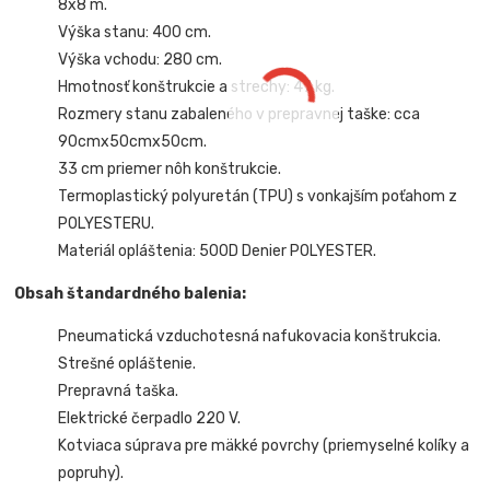
8x8 m.
Výška stanu: 400 cm.
Výška vchodu: 280 cm.
Hmotnosť konštrukcie a strechy: 47 kg.
Rozmery stanu zabaleného v prepravnej taške: cca
90cmx50cmx50cm.
33 cm priemer nôh konštrukcie.
Termoplastický polyuretán (TPU) s vonkajším poťahom z
POLYESTERU.
Materiál opláštenia: 500D Denier POLYESTER.
Obsah štandardného balenia:
Pneumatická vzduchotesná nafukovacia konštrukcia.
Strešné opláštenie.
Prepravná taška.
Elektrické čerpadlo 220 V.
Kotviaca súprava pre mäkké povrchy (priemyselné kolíky a
popruhy).