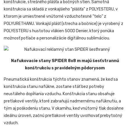
konštrukcie, strešného plášťa a bočných stien. Samotná
konštrukcia sa skladá z vonkajšieho "plášťa" z POLYESTERU, v
ktorom je umiestnené vnútorné vzduchotesné "telo" z
POLYURETHANU. Vonkajší plášť (strecha a bočnice) je vyrobený z
POLYESTERU s hustotou vlákien 500D Denier, ktorý ponúka
možnosť potlače a personalizácie digitálnou sublimáciou.
Nafukovacie stany SPIDER 8x8 m majú šesťstrannú
konštrukciu s pravidelným pôdorysom
Pneumatická konštrukcia týchto stanov znamená, že keď sa
konštrukcia stanu nafúkne, zostane stáť bez potreby
neustáleho dopĺňania vzduchu. Konštrukcia stanu obsahuje
pretlakové ventily, ktoré zabraňujú nadmernému nafúknutiu, a
tým aj poškodeniu stanu. V okamihu, keď vnútorný tlak dosiahne
ideálnu úroveň, začnú pretlakové ventily uvoľňovať prebytočný
vzduch.