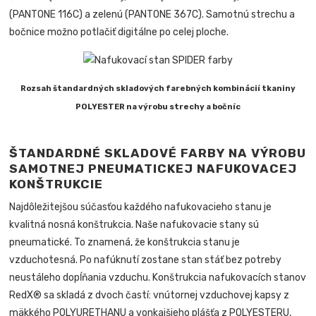
(PANTONE 116C) a zelenú (PANTONE 367C). Samotnú strechu a
bočnice možno potlačiť digitálne po celej ploche.
Rozsah štandardných skladových farebných kombinácií tkaniny
POLYESTER na výrobu strechy a bočníc
ŠTANDARDNÉ SKLADOVÉ FARBY NA VÝROBU
SAMOTNEJ PNEUMATICKEJ NAFUKOVACEJ
KONŠTRUKCIE
Najdôležitejšou súčasťou každého nafukovacieho stanu je
kvalitná nosná konštrukcia. Naše nafukovacie stany sú
pneumatické. To znamená, že konštrukcia stanu je
vzduchotesná. Po nafúknutí zostane stan stáť bez potreby
neustáleho dopĺňania vzduchu. Konštrukcia nafukovacích stanov
RedX® sa skladá z dvoch častí: vnútornej vzduchovej kapsy z
mäkkého POLYURETHANU a vonkajšieho plášťa z POLYESTERU,