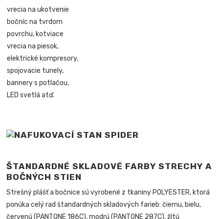
vrecia na ukotvenie
bočníc na tvrdom
povrchu, kotviace
vrecia na piesok,
elektrické kompresory,
spojovacie tunely,
bannery s potlačou,
LED svetlá atď.
ŠTANDARDNÉ SKLADOVÉ FARBY STRECHY A
BOČNÝCH STIEN
Strešný plášť a bočnice sú vyrobené z tkaniny POLYESTER, ktorá
ponúka celý rad štandardných skladových farieb: čiernu, bielu,
červenú (PANTONE 186C), modrú (PANTONE 287C), žltú