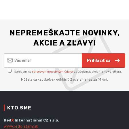
NEPREMEŠKAJTE NOVINKY,
AKCIE A ZĽAVY!
Prihlásiť sa
Súhlasím so
spracovaním osobných údajov
za účelom zasielania newslettera.
Môžete sa kedykoľvek odhlásiť. Zasielame raz za 14 dní.
KTO SME
Red
X
International CZ s.r.o.
www.redx-stany.sk