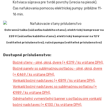
Kotviaca súprava pre tvrdé povrchy (vrecia na piesok).
Čas nafukovania pomocou elektrickej pumpy: približne 11-
16 min.
Ochranná taška (súčasťou každého stanu), elektrický kompresor na
220 V (súčasťou každého stanu), elektrický kompresor na 12 V
(voliteľné príslušenstvo), ručná pumpa (voliteľné príslušenstvo)
Dostupné príslušenstvo:
Bočné steny - plné, okná, dvere (+ €319 / ks vrátane DPH).
Bočné panely so sublimačnou potlačou - plné, okná, dvere
(+ €469 / ks vrátane DPH).
Vonkajší bočný nadstavec (+ €819 / ks vrátane DPH).
Vonkajší bočný nadstavec so sublimačnou potlačou (+
€989 / ks vrátane DPH).
Odnímateľný vymeniteľný banner s potlačou pre vonkajší
bočný nadstavec (+ €130 / ks vrátane DPH).