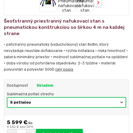
Šesťstranný priestranný nafukovací stan s
pneumatickou konštrukciou so šírkou 4 m na každej
strane
• päťstranný pneumatický (vzduchotesný) stan 8x8m, ktorý
nevyžaduje neustále dofukovanie • rýchla inštalácia • nízka hmotnosť •
zaberá minimálny priestor • možnosť sublimačnej potlače na opláštení
• doba výroby od potvrdenia objednávky: 2–3 týždne • materiál:
polyuretán a polyester 500D
celý popis
Dostupnosť
Skladom
Sublimačná potlač strechy
5 599 €
/
ks
4 552 €
bez DPH