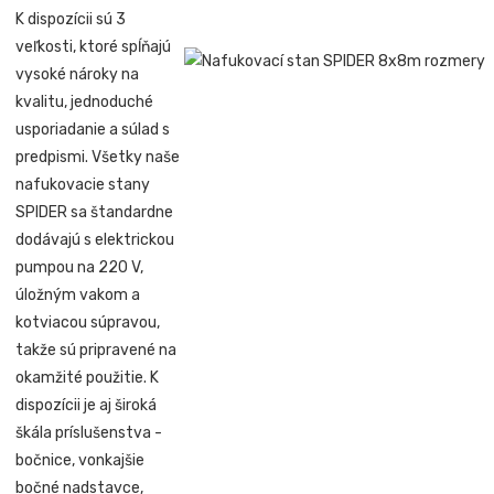
K dispozícii sú 3
veľkosti, ktoré spĺňajú
vysoké nároky na
kvalitu, jednoduché
usporiadanie a súlad s
predpismi. Všetky naše
nafukovacie stany
SPIDER sa štandardne
dodávajú s elektrickou
pumpou na 220 V,
úložným vakom a
kotviacou súpravou,
takže sú pripravené na
okamžité použitie. K
dispozícii je aj široká
škála príslušenstva -
bočnice, vonkajšie
bočné nadstavce,