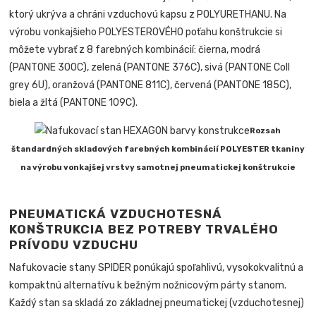
ktorý ukrýva a chráni vzduchovú kapsu z POLYURETHANU. Na
výrobu vonkajšieho POLYESTEROVÉHO poťahu konštrukcie si
môžete vybrať z 8 farebných kombinácií: čierna, modrá
(PANTONE 300C), zelená (PANTONE 376C), sivá (PANTONE Coll
grey 6U), oranžová (PANTONE 811C), červená (PANTONE 185C),
biela a žltá (PANTONE 109C).
Rozsah
štandardných skladových farebných kombinácií POLYESTER tkaniny
na výrobu vonkajšej vrstvy samotnej pneumatickej konštrukcie
PNEUMATICKÁ VZDUCHOTESNÁ
KONŠTRUKCIA BEZ POTREBY TRVALÉHO
PRÍVODU VZDUCHU
Nafukovacie stany SPIDER ponúkajú spoľahlivú, vysokokvalitnú a
kompaktnú alternatívu k bežným nožnicovým párty stanom.
Každý stan sa skladá zo základnej pneumatickej (vzduchotesnej)