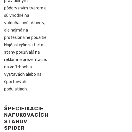
pravidelným
pôdorysným tvarom a
sú vhodné na
voľnočasové aktivity,
ale najmä na
profesionálne použitie.
Najčastejšie sa tieto
stany používajú na
reklamné prezentácie,
na veľtrhoch a
výstavách alebo na
športových
podujatiach.
ŠPECIFIKÁCIE
NAFUKOVACÍCH
STANOV
SPIDER