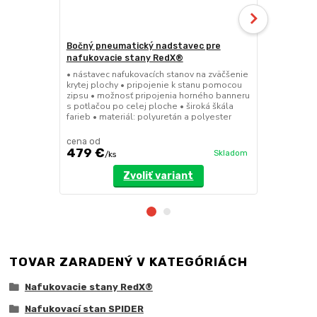
Bočný pneumatický nadstavec pre
Bočnice pr
nafukovacie stany RedX®
• opláštenie
nafukovacích
• nástavec nafukovacích stanov na zväčšenie
vnútornou P
krytej plochy • pripojenie k stanu pomocou
celoplošnej 
zipsu • možnosť pripojenia horného banneru
dostupné vo 
s potlačou po celej ploche • široká škála
nepotlačenej
farieb • materiál: polyuretán a polyester
kombinácií
cena od
cena od
479 €
199 €
Skladom
/
ks
/
ks
Zvoliť variant
TOVAR ZARADENÝ V KATEGÓRIÁCH
Nafukovacie stany RedX®
Nafukovací stan SPIDER