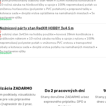
• plne profesionálny stabilný stan 4x6m • 51mm hliníková konštrukcia •
10-ročná záruka na hliníkové kĺby a spoje • 100% nepremokavý poťah so
zníženou horľavosťou (polyester s PVC poťahom) • prepravné tašky •
kotviaca sada • dvojitá vrstva opláštenia na namáhaných miestach • 5x
nastavenie výšky
Skladom
Nožnicový párty stan RedX® HOBBY 3x4,5 m
• odolný stan 3x4,5m na hobby použitie • kovová 39mm konštrukcia s
práškovým náterom • 10-ročná záruka na kĺby a spoje z nylonu • 100%
nepremokavý polyester poťah s vnútornou PVC vrstvou • transportné
obaly a kotviaca sada • dvojitá vrstva poťahu na namáhaných miestach •
5x nastavenie výšky
Skladom
lizácia ZADARMO
Do 2 pracovných dní
1
m podklady, vizualizáciu
Stany doručíme ZADARMO a bez
Stany 
e pre vás pripravíme
expresného príplatku. DPD a
dnes u
 (najneskôr do 2 prac.