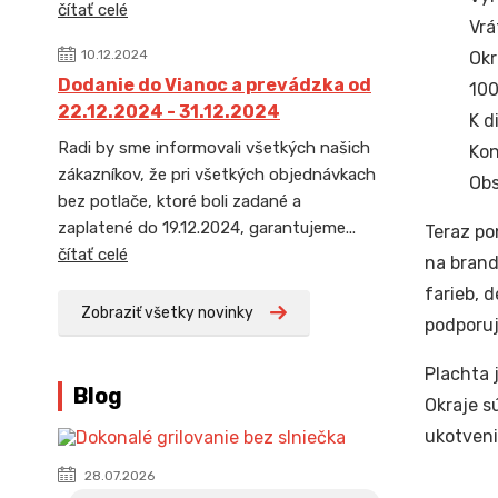
čítať celé
Vrá
10.12.2024
Okr
Dodanie do Vianoc a prevádzka od
100
22.12.2024 - 31.12.2024
K d
Radi by sme informovali všetkých našich
Kon
zákazníkov, že pri všetkých objednávkach
Obs
bez potlače, ktoré boli zadané a
zaplatené do 19.12.2024, garantujeme...
Teraz po
čítať celé
na brand
farieb, 
Zobraziť všetky novinky
podporuj
Plachta 
Blog
Okraje s
ukotveni
28.07.2026