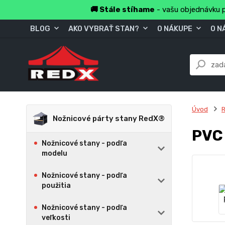
🚚 Stále stíhame
- vašu objednávku p
BLOG
AKO VYBRAŤ STAN?
O NÁKUPE
O N
Úvod
R
Nožnicové párty stany RedX®
PVC
Nožnicové stany - podľa
modelu
Nožnicové stany - podľa
použitia
Nožnicové stany - podľa
veľkosti