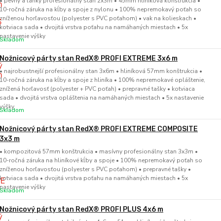
• pevný a ľahký profesionálny stan 2x3m • 45mm hliníková konštrukcia •
10-ročná záruka na kĺby a spoje z nylonu • 100% nepremokavý poťah so
zníženou horľavosťou (polyester s PVC poťahom) • vak na kolieskach •
kotviaca sada • dvojitá vrstva poťahu na namáhaných miestach • 5x
nastavenie výšky
Skladom
Nožnicový párty stan RedX® PROFI EXTREME 3x6 m
• najrobustnejší profesionálny stan 3x6m • hliníková 57mm konštrukcia •
10-ročná záruka na kĺby a spoje z hliníka • 100% nepremokavé opláštenie,
znížená horľavosť (polyester + PVC poťah) • prepravné tašky • kotviaca
sada • dvojitá vrstva opláštenia na namáhaných miestach • 5x nastavenie
výšky
Skladom
Nožnicový párty stan RedX® PROFI EXTREME COMPOSITE
3x3 m
• kompozitová 57mm konštrukcia • masívny profesionálny stan 3x3m •
10-ročná záruka na hliníkové kĺby a spoje • 100% nepremokavý poťah so
zníženou horľavosťou (polyester s PVC poťahom) • prepravné tašky •
kotviaca sada • dvojitá vrstva poťahu na namáhaných miestach • 5x
nastavenie výšky
Skladom
Nožnicový párty stan RedX® PROFI PLUS 4x6 m