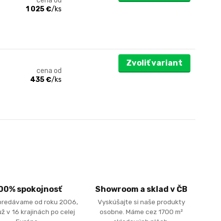
cena od
1 025 €
/
ks
Zvoliť variant
cena od
435 €
/
ks
00% spokojnosť
Showroom a sklad v ČB
predávame od roku 2006,
Vyskúšajte si naše produkty
ž v 16 krajinách po celej
osobne. Máme cez 1700 m²