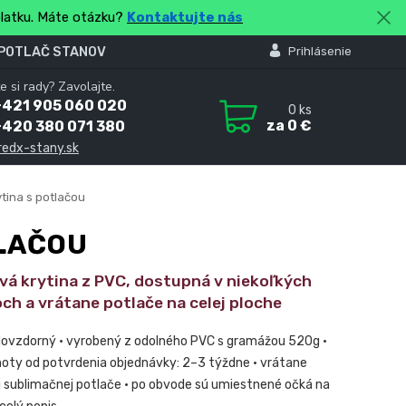
platku. Máte otázku?
Kontaktujte nás
 POTLAČ STANOV
Prihlásenie
e si rady? Zavolajte.
+421 905 060 020
0
ks
za
0 €
+420 380 071 380
redx-stany.sk
tina s potlačou
TLAČOU
vá krytina z PVC, dostupná v niekoľkých
h a vrátane potlače na celej ploche
dovzdorný • vyrobený z odolného PVC s gramážou 520g •
hoty od potvrdenia objednávky: 2–3 týždne • vrátane
j sublimačnej potlače • po obvode sú umiestnené očká na