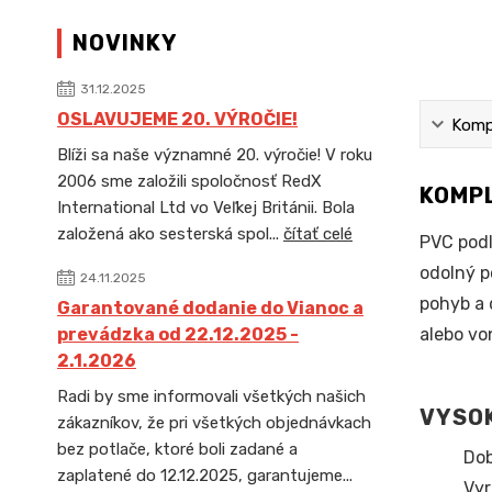
NOVINKY
31.12.2025
OSLAVUJEME 20. VÝROČIE!
Kompl
Blíži sa naše významné 20. výročie! V roku
2006 sme založili spoločnosť RedX
KOMPL
International Ltd vo Veľkej Británii. Bola
založená ako sesterská spol...
čítať celé
PVC podl
odolný p
24.11.2025
pohyb a 
Garantované dodanie do Vianoc a
alebo vo
prevádzka od 22.12.2025 -
2.1.2026
Radi by sme informovali všetkých našich
VYSOK
zákazníkov, že pri všetkých objednávkach
bez potlače, ktoré boli zadané a
Dob
zaplatené do 12.12.2025, garantujeme...
Vyr