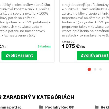
a ľahký profesionálny stan 2x3m
• najrobustnejší profesionáln
liníková konštrukcia • 10-ročná
• hliníková 57mm konštrukcia 
a kĺby a spoje z nylonu • 100%
záruka na kĺby a spoje z hlin
kavý poťah so zníženou
nepremokavé opláštenie, zníž
ťou (polyester s PVC poťahom) •
horľavosť (polyester + PVC po
olieskach • kotviaca sada •
prepravné tašky • kotviaca sad
vrstva poťahu na namáhaných
vrstva opláštenia na namáha
 • 5x nastavenie výšky
miestach • 5x nastavenie výš
cena od
€
1 075 €
Skladom
/
ks
/
ks
Zvoliť variant
Zvoliť variant
R ZARADENÝ V KATEGÓRIÁCH
amná potlač
Podlahy RedX®
Rek