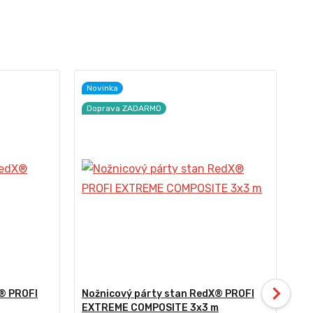
Novinka
D
Doprava ZADARMO
® PROFI
Nožnicový párty stan RedX® PROFI
No
EXTREME COMPOSITE 3x3 m
PL