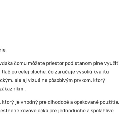
ie.
 vďaka čomu môžete priestor pod stanom plne využiť
lač po celej ploche, čo zaručuje vysokú kvalitu
tickým, ale aj vizuálne pôsobivým prvkom, ktorý
zákazníkmi.
 ktorý je vhodný pre dlhodobé a opakované použitie.
iestnené kovové očká pre jednoduché a spoľahlivé