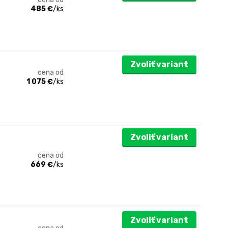
485 €
/
ks
Zvoliť variant
cena od
1 075 €
/
ks
Zvoliť variant
cena od
669 €
/
ks
Zvoliť variant