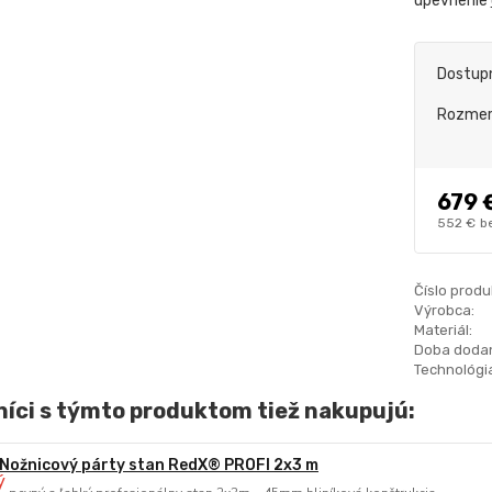
upevnenie
Dostup
Rozme
679 
552 €
b
Číslo produ
Výrobca:
Materiál:
Doba dodan
Technológia
íci s týmto produktom tiež nakupujú:
Nožnicový párty stan RedX® PROFI 2x3 m