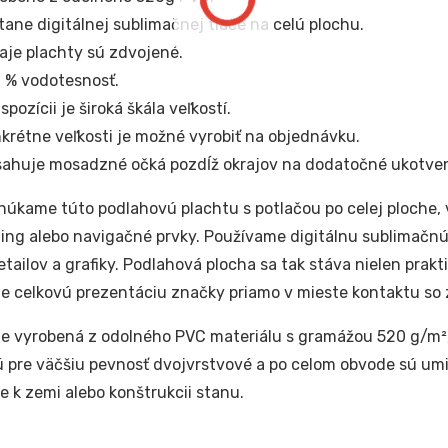
tane digitálnej sublimačnej tlače na celú plochu.
aje plachty sú zdvojené.
 % vodotesnosť.
ispozícii je široká škála veľkostí.
krétne veľkosti je možné vyrobiť na objednávku.
ahuje mosadzné očká pozdĺž okrajov na dodatočné ukotven
núkame túto podlahovú plachtu s potlačou po celej ploche,
ing alebo navigačné prvky. Používame digitálnu sublimačnú t
detailov a grafiky. Podlahová plocha sa tak stáva nielen prak
e celkovú prezentáciu značky priamo v mieste kontaktu so 
je vyrobená z odolného PVC materiálu s gramážou 520 g/m²,
ú pre väčšiu pevnosť dvojvrstvové a po celom obvode sú um
e k zemi alebo konštrukcii stanu.