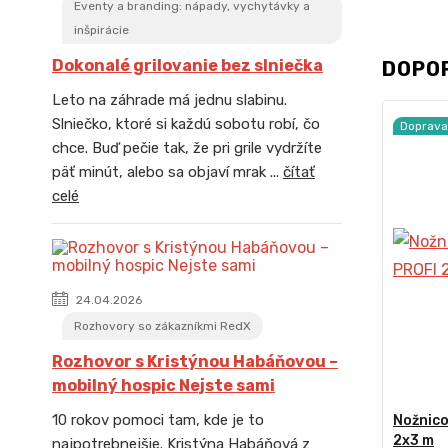
Eventy a branding: nápady, vychytávky a
inšpirácie
Dokonalé grilovanie bez slniečka
DOPO
Leto na záhrade má jednu slabinu.
Slniečko, ktoré si každú sobotu robí, čo
Doprav
chce. Buď pečie tak, že pri grile vydržíte
päť minút, alebo sa objaví mrak ...
čítať
celé
24.04.2026
Rozhovory so zákazníkmi RedX
Rozhovor s Kristýnou Habáňovou –
mobilný hospic Nejste sami
10 rokov pomoci tam, kde je to
Nožnico
2x3 m
najpotrebnejšie. Kristýna Habáňová z