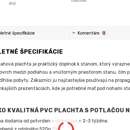
Dachser.
dní).
etné špecifikácie
Komentáre
0
ETNÉ ŠPECIFIKÁCIE
ahová plachta je praktický doplnok k stanom, ktorý výrazne
ovrch medzi podlahou a vnútorným priestorom stanu, čím po
dlhšie pobyty. Zákazníci ju najčastejšie používajú na prop
nkajších prezentáciách, kde je potrebné mať pod nohami sta
O KVALITNÁ PVC PLACHTA S POTLAČOU 
a dodania od potvrdenia objednávky: 2-3 týždne.
obené z odolného 520g PVC.