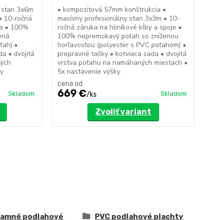
y stan 3x6m
• kompozitová 57mm konštrukcia •
• p
• 10-ročná
masívny profesionálny stan 3x3m • 10-
51m
íka • 100%
ročná záruka na hliníkové kĺby a spoje •
zár
ená
100% nepremokavý poťah so zníženou
ne
ťah) •
horľavosťou (polyester s PVC poťahom) •
hor
a • dvojitá
prepravné tašky • kotviaca sada • dvojitá
pre
ných
vrstva poťahu na namáhaných miestach •
vrs
ky
5x nastavenie výšky
mie
cena od
ce
669 €
1
Skladom
Skladom
/
ks
Zvoliť variant
lamné podlahové
PVC podlahové plachty