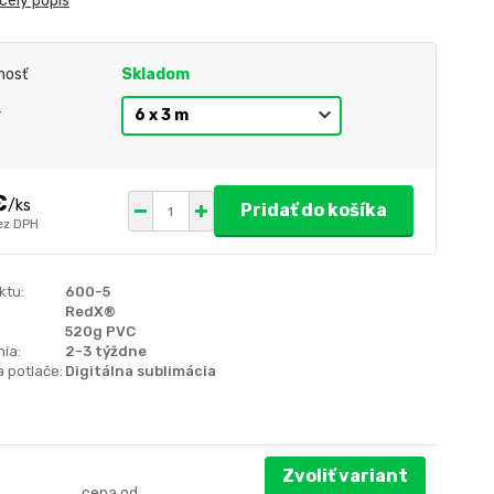
celý popis
nosť
Skladom
r
€
/
ks
Pridať do košíka
ez DPH
ktu:
600-5
RedX®
520g PVC
ia:
2-3 týždne
 potlače:
Digitálna sublimácia
Zvoliť variant
cena od