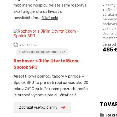
• pevný 
mobilného hospicu Nejste sami rozpráva,
• 45mm h
ako funguje starostlivosť o
záruka n
nevyliečiteľne...
čítať celé
nepremo
horľavos
vak na k
dvojitá 
miestach
cena od
23.04.2026
485 
Rozhovory so zákazníkmi RedX
Rozhovor s Jiřím Čtvrtníčkom –
Spolok SPJ
Airsoft, prvá pomoc, tábory v prírode –
Spolok SPJ to pre deti robí už viac ako 20
rokov. Jiří Čtvrtníček nám prezradil, prečo
je branná výchova pre d...
čítať celé
TOVA
Zobraziť všetky články
Rekl