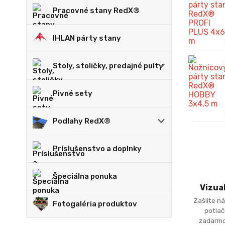
Pracovné stany RedX®
IHLAN párty stany
Stoly, stoličky, predajné pulty
Pivné sety
Podlahy RedX®
Príslušenstvo a doplnky
Špeciálna ponuka
Vizua
Zašlite ná
Fotogaléria produktov
potlač
zadarmo