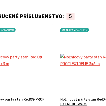
RUČENÉ PRÍSLUŠENSTVO:
5
a ZADARMO
Doprava ZADARMO
vý párty stan RedX® PROFI
Nožnicový párty stan RedX
EXTREME 3x6 m