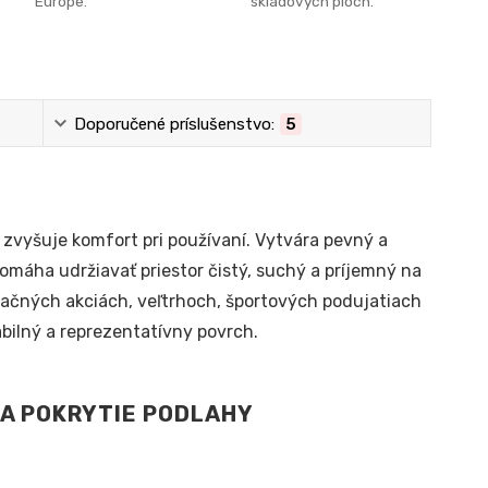
Európe.
skladových plôch.
Doporučené príslušenstvo:
5
 zvyšuje komfort pri používaní. Vytvára pevný a
máha udržiavať priestor čistý, suchý a príjemný na
agačných akciách, veľtrhoch, športových podujatiach
bilný a reprezentatívny povrch.
NA POKRYTIE PODLAHY