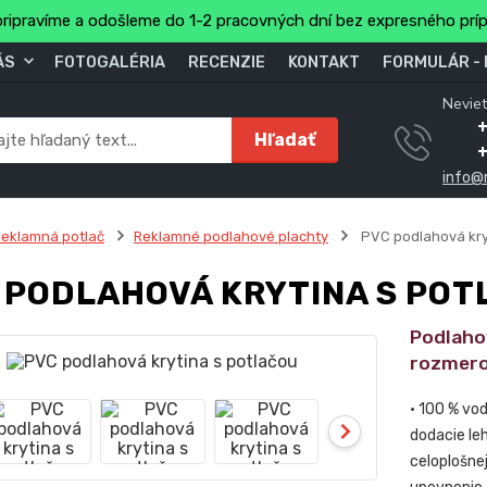
ripravíme a odošleme do 1-2 pracovných dní bez expresného prí
ÁS
FOTOGALÉRIA
RECENZIE
KONTAKT
FORMULÁR -
Neviet
Hľadať
info@
eklamná potlač
Reklamné podlahové plachty
PVC podlahová kry
 PODLAHOVÁ KRYTINA S PO
Podlaho
rozmeroc
• 100 % vo
dodacie le
celoplošne