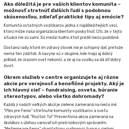
Ako dôležitá je pre vašich klientov komunita –
možnosť stretnúť ďalších ľudí s podobnou
skúsenosťou, zdieľať praktické tipy aj emócie?
Komunita ostatných vozíčkarov, jedna z najdôležitejších vecí,
ktorú môže naša organizácia klientom poskytnúť. Cíti, že v tejto
situácii nie sú sami. Sú medzi ľuďmi, ktorí prežili niečo podobné.
Dostanú rady, ktoré im zdravý človek nie je schopný dať, pretože
nemá ten zážitok. A navyše sú v skupine, kde majú aj dobrý
príklad, že úrazom svet nekončí, a že aj na vozíku sa dá žiť dobrý
život.
Okrem služieb v centre organizujete aj rôzne
akcie pre verejnosť a benefičné projekty. Aký je
ich hlavný cieľ – fundraising, osveta, búranie
stereotypov, alebo všetko dohromady?
Každá z našich veľkých akcií je cielene zameraná na niečo iné.
“Ples pre Fenix” stretnutie komunity vozíčkarov a svetu
zdravých ľudí. "Roztoč To!" Preventívna akcia zameraná na
školákov s úlohou varovať ich pred rizikovým správaním.
"Metieme pre Fenix" charitatívny curlingový turnaj s cieľom