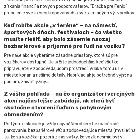
získania financií a nových podporovateľov. “Dražba pre Fenix”
prepojenie sveta hendikepovaných a sveta mladých výtvarníkov.
Keď robíte akcie „v teréne“ – na námestí,
športových dňoch, festivaloch – čo všetko
musíte riešiť, aby bolo zázemie naozaj
bezbariérové ​​a príjemné pre ľudí na vozíku?
Pre naše akcie vyberáme zásadne priestory, ktoré sú pre
vozíčkarov dostupné. Je určite jednoduchšie, keď všetko
pripravujete v zodpovedajúcom prostredí. Vďaka tomu už v
mieste konania riešime detaily. Napríklad ak je potrebné vyjsť na
pódium, zaistiť lyžiny...
Z vášho pohľadu – na čo organizátori verejných
akcií najčastejšie zabúdajú, ak chcú byť
skutočne otvorení ľuďom s pohybovým
obmedzením?
Pri týchto akciách je vždy najväčší problém bezbariérové ​​
parkovanie, bezbariérové ​​WC a zodpovedajúce miesta (myslieť na
to, že sa vozíčkar pozerá z inej výšky, že vozík nesmie byť v