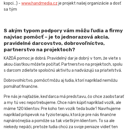
kopci…) -
www.handmedia.cz
je projekt našej organizácie a dosť
sa tým
S akým typom podpory vám môžu ľudia a firmy
najviac pomôcť – je to jednorazová akcia,
pravidelné darcovstvo, dobrovoľníctvo,
partnerstvo na projektoch?
KAŽDÁ pomoc je dobrá. Pravidelný dar je dobrý v tom, že viete s
akou čiastkou môžete počítať. Partnerstvo na projektoch, spolu
s darcom zdieľate spoločnú aktivitu a nadväzujú sa priateľstvá.
Dobrovoľníctvo, pomôcť môžu aj ľudia, ktorí napríklad nemôžu
pomáhať finančne.
Pre nás je najťažšie, keď darca má predstavu, čo chce zaobstarať
a my tú vec nepotrebujeme. Chce nám kúpiť napríklad vozík, ale
máme 120 klientov. Pre koho ten vozík teda bude? Navrhujeme
napríklad príspevok na fyzioterapiu, ktorá je pre nás finančne
najnáročnejšia a pomôže sa tak všetkým klientom. To sa ale
niekedy nepáči, pretože ľudia chcú za svoje peniaze vidieť ten