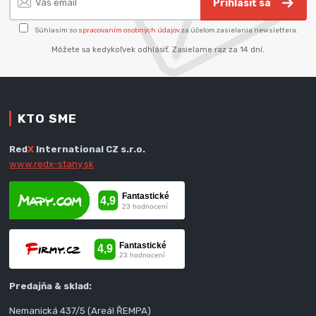
Prihlásiť sa
Súhlasím so
spracovaním osobných údajov
za účelom zasielania newslettera.
Môžete sa kedykoľvek odhlásiť. Zasielame raz za 14 dní.
KTO SME
Red
X
International CZ s.r.o.
www.redx-stany.sk
Predajňa & sklad:
Nemanická 437/5 (Areál ŘEMPA)