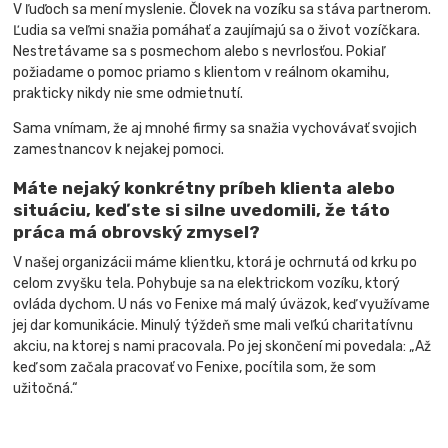
V ľuďoch sa mení myslenie. Človek na vozíku sa stáva partnerom.
Ľudia sa veľmi snažia pomáhať a zaujímajú sa o život vozíčkara.
Nestretávame sa s posmechom alebo s nevrlosťou. Pokiaľ
požiadame o pomoc priamo s klientom v reálnom okamihu,
prakticky nikdy nie sme odmietnutí.
Sama vnímam, že aj mnohé firmy sa snažia vychovávať svojich
zamestnancov k nejakej pomoci.
Máte nejaký konkrétny príbeh klienta alebo
situáciu, keď ste si silne uvedomili, že táto
práca má obrovský zmysel?
V našej organizácii máme klientku, ktorá je ochrnutá od krku po
celom zvyšku tela. Pohybuje sa na elektrickom vozíku, ktorý
ovláda dychom. U nás vo Fenixe má malý úväzok, keď využívame
jej dar komunikácie. Minulý týždeň sme mali veľkú charitatívnu
akciu, na ktorej s nami pracovala. Po jej skončení mi povedala: „Až
keď som začala pracovať vo Fenixe, pocítila som, že som
užitočná.“