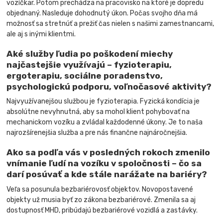
vozíčkar. Potom prechádza na pracovisko na ktoré je dopredu
objednaný. Nasleduje dohodnutý úkon. Počas svojho dňa má
možnosť sa stretnúť a prežiť čas nielen s našimi zamestnancami,
ale aj s inými klientmi.
Aké služby ľudia po poškodení miechy
najčastejšie využívajú – fyzioterapiu,
ergoterapiu, sociálne poradenstvo,
psychologickú podporu, voľnočasové aktivity?
Najvyužívanejšou službou je fyzioterapia. Fyzická kondícia je
absolútne nevyhnutná, aby sa mohol klient pohybovať na
mechanickom vozíku a zvládal každodenné úkony. Je to naša
najrozšírenejšia služba a pre nás finančne najnáročnejšia.
Ako sa podľa vás v posledných rokoch zmenilo
vnímanie ľudí na vozíku v spoločnosti – čo sa
darí posúvať a kde stále narážate na bariéry?
Veľa sa posunula bezbariérovosť objektov. Novopostavené
objekty už musia byť zo zákona bezbariérové. Zmenila sa aj
dostupnosť MHD, pribúdajú bezbariérové ​​vozidlá a zastávky.