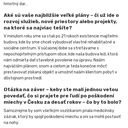
hmotný dar…
Aké sú vaše najbližšie veľké plány – či už ide o
rozvoj služieb, nové priestory alebo projekty,
na ktoré sa najviac tešíte?
V minulom roku sme sa stali po 21 rokoch existencie majiteľmi
budovy, kde by sme chceli vybudovať vlastné rehabilitačné a
sociálne centrum. V súčasnej dobe sa stretávame s
nepochopiteľným prístupom obce, kde naša budova leží, ktorá
nám odmieta dať stavebné povolenie na úpravu. Naším
najväčším plánom, snom a cieľom je teda konečne môcť
prestavovať získaný objekt a umožniť našim klientom pobyt v
dôstojnom prostredí.
Otázka na záver – keby ste mali jednou vetou
povedať, čo si prajete pre ľudí po poškodení
miechy v Česku za desať rokov – čo by to bolo?
Samozrejme by som všetkým vozíčkarom priala medicínsky
zázrak, ktorý by spojil poškodenú miechu a oni sa mohli postaviť
na nohy.