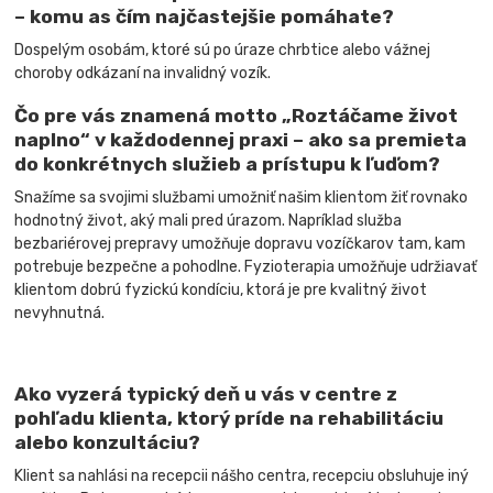
​​– komu as čím najčastejšie pomáhate?
Dospelým osobám, ktoré sú po úraze chrbtice alebo vážnej
choroby odkázaní na invalidný vozík.
Čo pre vás znamená motto „Roztáčame život
naplno“ v každodennej praxi – ako sa premieta
do konkrétnych služieb a prístupu k ľuďom?
Snažíme sa svojimi službami umožniť našim klientom žiť rovnako
hodnotný život, aký mali pred úrazom. Napríklad služba
bezbariérovej prepravy umožňuje dopravu vozíčkarov tam, kam
potrebuje bezpečne a pohodlne. Fyzioterapia umožňuje udržiavať
klientom dobrú fyzickú kondíciu, ktorá je pre kvalitný život
nevyhnutná.
Ako vyzerá typický deň u vás v centre z
pohľadu klienta, ktorý príde na rehabilitáciu
alebo konzultáciu?
Klient sa nahlási na recepcii nášho centra, recepciu obsluhuje iný