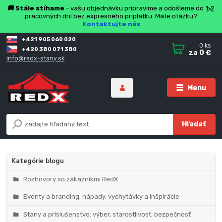
🚚 Stále stíhame
- vašu objednávku pripravíme a odošleme do 1-2
pracovných dní bez expresného príplatku. Máte otázku?
Kontaktujte nás
+421 905 060 020
0
ks
+420 380 071 380
za
0 €
info@redx-stany.sk
Menu
Hľadať
Kategórie blogu
Rozhovory so zákazníkmi RedX
Eventy a branding: nápady, vychytávky a inšpirácie
Stany a príslušenstvo: výber, starostlivosť, bezpečnosť