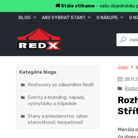
🚚 Stále stíhame
- vašu objednávku p
BLOG
AKO VYBRAŤ STAN?
O NÁKUPE
O N
Úvod
B
Kategórie blogu
28
.
11
.
2
Rozhovory so zákazníkmi RedX
Rozho
Eventy a branding: nápady,
Rozh
vychytávky a inšpirácie
Stří
Stany a príslušenstvo: výber,
starostlivosť, bezpečnosť
Menšia o
čo dnes 