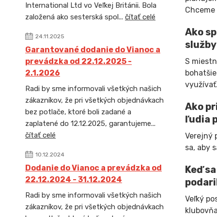
International Ltd vo Veľkej Británii. Bola
Chceme t
založená ako sesterská spol...
čítať celé
Ako sp
24.11.2025
služby
Garantované dodanie do Vianoc a
prevádzka od 22.12.2025 -
S miestn
2.1.2026
bohatšie
využívať
Radi by sme informovali všetkých našich
zákazníkov, že pri všetkých objednávkach
Ako pr
bez potlače, ktoré boli zadané a
ľudia 
zaplatené do 12.12.2025, garantujeme...
čítať celé
Verejný 
sa, aby 
10.12.2024
Dodanie do Vianoc a prevádzka od
Keď sa
22.12.2024 - 31.12.2024
podari
Radi by sme informovali všetkých našich
Veľký po
zákazníkov, že pri všetkých objednávkach
klubovňa