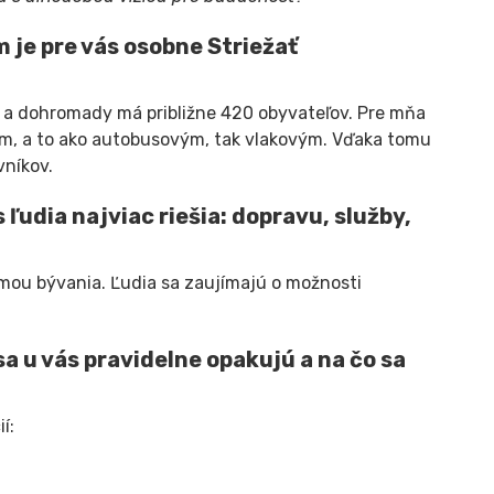
m je pre vás osobne Striežať
ž - a dohromady má približne 420 obyvateľov. Pre mňa
m, a to ako autobusovým, tak vlakovým. Vďaka tomu
vníkov.
 ľudia najviac riešia: dopravu, služby,
mou bývania. Ľudia sa zaujímajú o možnosti
sa u vás pravidelne opakujú a na čo sa
í: