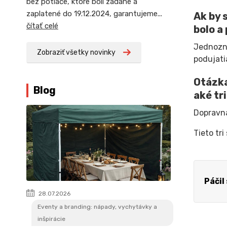
bez potlače, ktoré boli zadané a
zaplatené do 19.12.2024, garantujeme...
Ak by 
čítať celé
bolo a
Jednozna
Zobraziť všetky novinky
podujati
Otázka
Blog
aké tr
Dopravná
Tieto tri
Páčil
28.07.2026
Eventy a branding: nápady, vychytávky a
inšpirácie