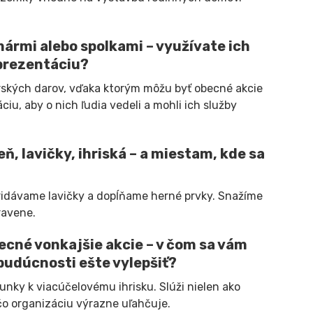
ármi alebo spolkami – využívate ich
 prezentáciu?
ských darov, vďaka ktorým môžu byť obecné akcie
iu, aby o nich ľudia vedeli a mohli ich služby
ň, lavičky, ihriská – a miestam, kde sa
pridávame lavičky a dopĺňame herné prvky. Snažíme
ravene.
ecné vonkajšie akcie – v čom sa vám
 budúcnosti ešte vylepšiť?
nky k viacúčelovému ihrisku. Slúži nielen ako
 čo organizáciu výrazne uľahčuje.