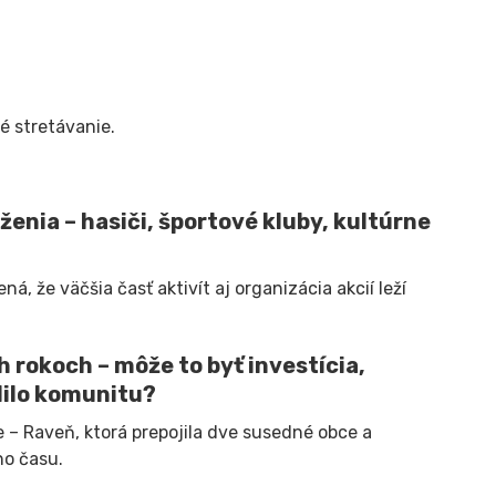
né stretávanie.
ženia – hasiči, športové kluby, kultúrne
, že väčšia časť aktivít aj organizácia akcií leží
 rokoch – môže to byť investícia,
lilo komunitu?
 – Raveň, ktorá prepojila dve susedné obce a
ho času.