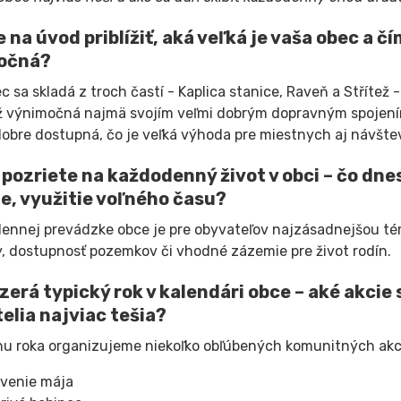
 na úvod priblížiť, aká veľká je vaša obec a čí
očná?
c sa skladá z troch častí - Kaplica stanice, Raveň a Stříte
ež výnimočná najmä svojím veľmi dobrým dopravným spojení
dobre dostupná, čo je veľká výhoda pre miestnych aj návšte
 pozriete na každodenný život v obci – čo dnes
e, využitie voľného času?
ennej prevádzke obce je pre obyvateľov najzásadnejšou té
, dostupnosť pozemkov či vhodné zázemie pre život rodín.
zerá typický rok v kalendári obce – aké akcie 
elia najviac tešia?
hu roka organizujeme niekoľko obľúbených komunitných akci
venie mája