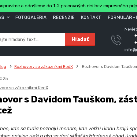
ripravíme a odošleme do 1-2 pracovných dní bez expresného prí
ÁS
FOTOGALÉRIA
RECENZIE
KONTAKT
FORMULÁR -
Neviet
Hľadať
info@
log
Rozhovory so zákazníkmi RedX
Rozhovor s Davidom Tauškom,
025
vory so zákazníkmi RedX
ovor s Davidom Tauškom, zás
tež
bec, kde sa ľudia poznajú menom, kde veľkú úlohu hrajú spolo
obec najviac rieši a ako sa darí skĺbiť každodenný chod úra