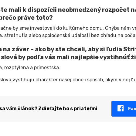
ste mali k dispozícii neobmedzený rozpočet na
 prečo práve toto?
čne by sme investovali do kultúrneho domu. Chýba nám vnú
a, stretnutia alebo spoločenské udalosti bez ohľadu na poča
 na záver – ako by ste chceli, aby si ľudia Str
i slová by podľa vás mali najlepšie vystihnúť ž
, rozptýlená a prímestská.
 slová vystihujú charakter našej obce i spôsob, akým v nej ľud
 sa vám článok? Zdieľajte ho s priateľmi
Fa