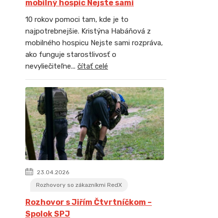
mobilný hospic Nejste sami
10 rokov pomoci tam, kde je to
najpotrebnejšie. Kristýna Habáňová z
mobilného hospicu Nejste sami rozpráva,
ako funguje starostlivosť o
nevyliečiteľne...
čítať celé
23.04.2026
Rozhovory so zákazníkmi RedX
Rozhovor s Jiřím Čtvrtníčkom –
Spolok SPJ