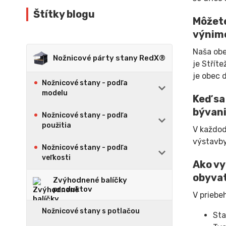
Štítky blogu
Môžete
výnim
Naša obe
Nožnicové párty stany RedX®
je Střít
je obec 
Nožnicové stany - podľa
modelu
Keď sa
bývani
Nožnicové stany - podľa
použitia
V každod
výstavby
Nožnicové stany - podľa
veľkosti
Ako vy
obyvat
Zvýhodnené balíčky
produktov
V priebe
Nožnicové stany s potlačou
Sta