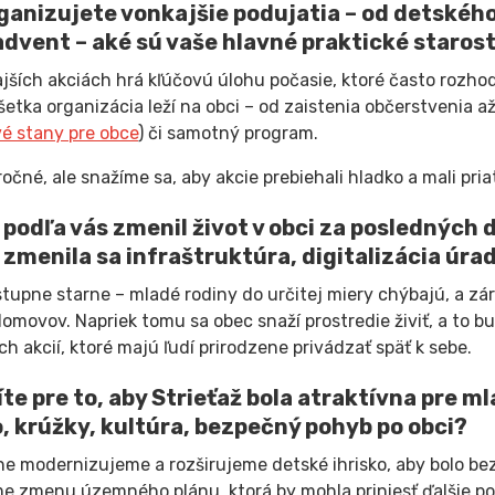
ganizujete vonkajšie podujatia – od detského
advent – ​​aké sú vaše hlavné praktické starost
ajších akciách hrá kľúčovú úlohu počasie, ktoré často rozho
všetka organizácia leží na obci – od zaistenia občerstveni
é stany pre obce
) či samotný program.
ročné, ale snažíme sa, aby akcie prebiehali hladko a mali pri
 podľa vás zmenil život v obci za posledných d
 zmenila sa infraštruktúra, digitalizácia úra
tupne starne – mladé rodiny do určitej miery chýbajú, a zá
domovov. Napriek tomu sa obec snaží prostredie živiť, a to 
ch akcií, ktoré majú ľudí prirodzene privádzať späť k sebe.
íte pre to, aby Strieťaž bola atraktívna pre ml
o, krúžky, kultúra, bezpečný pohyb po obci?
ne modernizujeme a rozširujeme detské ihrisko, aby bolo be
e zmenu územného plánu, ktorá by mohla priniesť ďalšie 