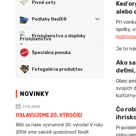
Pivné sety
Keď or
alebo 
Podlahy RedX®
Pri vonk
spolky, 
Príslušenstvo a doplnky
nožnicov
Je to ná
Špeciálna ponuka
Ako sa
Fotogaléria produktov
deťmi,
Obec pos
svojich 
NOVINKY
kultúrny
31.12.2025
Čo rob
OSLAVUJEME 20. VÝROČIE!
ihrisk
Blíži sa naše významné 20. výročie! V roku
Pravidel
2006 sme založili spoločnosť RedX
plánujem