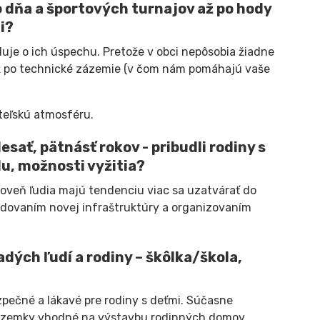
 dňa a športových turnajov až po hody
i?
duje o ich úspechu. Pretože v obci nepôsobia žiadne
a až po technické zázemie (v čom nám pomáhajú vaše
ateľskú atmosféru.
esať, pätnásť rokov - pribudli rodiny s
du, možnosti vyžitia?
roveň ľudia majú tendenciu viac sa uzatvárať do
budovaním novej infraštruktúry a organizovaním
adých ľudí a rodiny – škôlka/škola,
zpečné a lákavé pre rodiny s deťmi. Súčasne
pozemky vhodné na výstavbu rodinných domov.