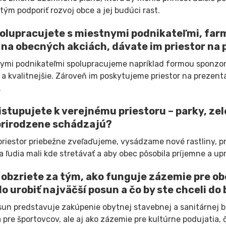
ým podporiť rozvoj obce a jej budúci rast.
olupracujete s miestnymi podnikateľmi, farm
 na obecných akciách, dávate im priestor na
ymi podnikateľmi spolupracujeme napríklad formou sponzor
 a kvalitnejšie. Zároveň im poskytujeme priestor na prezentác
.
istupujete k verejnému priestoru – parky, zele
prirodzene schádzajú?
priestor priebežne zveľaďujeme, vysádzame nové rastliny, 
sa ľudia mali kde stretávať a aby obec pôsobila príjemne a up
 obzriete za tým, ako funguje zázemie pre ob
lo urobiť najväčší posun a čo by ste chceli do
sun predstavuje zakúpenie obytnej stavebnej a sanitárnej bu
 pre športovcov, ale aj ako zázemie pre kultúrne podujatia,