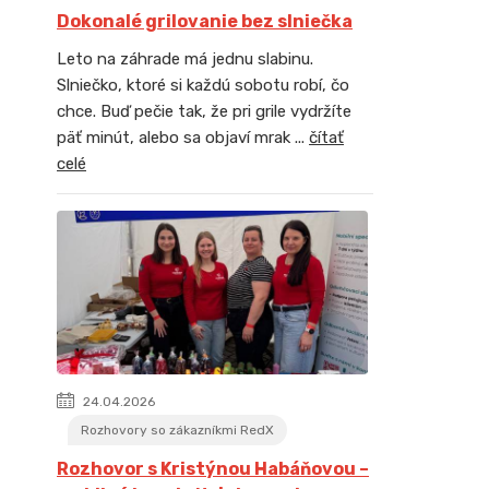
Dokonalé grilovanie bez slniečka
Leto na záhrade má jednu slabinu.
Slniečko, ktoré si každú sobotu robí, čo
chce. Buď pečie tak, že pri grile vydržíte
päť minút, alebo sa objaví mrak ...
čítať
celé
24.04.2026
Rozhovory so zákazníkmi RedX
Rozhovor s Kristýnou Habáňovou –