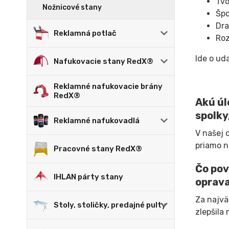
Tvo
Nožnicové stany
Špo
Dra
Reklamná potlač
Roz
Ide o ud
Nafukovacie stany RedX®
Reklamné nafukovacie brány
RedX®
Akú úl
spolky
Reklamné nafukovadlá
V našej 
priamo n
Pracovné stany RedX®
Čo pov
IHLAN párty stany
oprava
Za najvä
Stoly, stoličky, predajné pulty
zlepšila