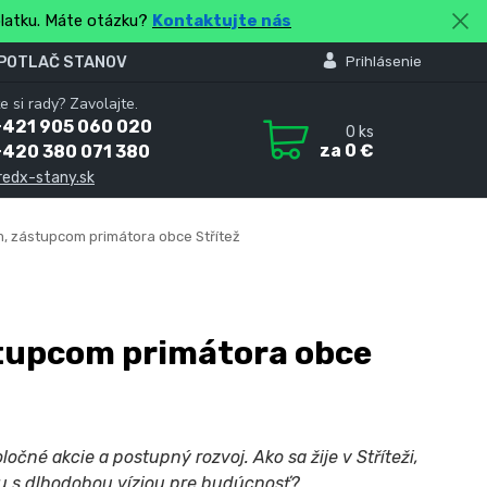
platku. Máte otázku?
Kontaktujte nás
 POTLAČ STANOV
Prihlásenie
e si rady? Zavolajte.
+421 905 060 020
0
ks
za
0 €
+420 380 071 380
redx-stany.sk
 zástupcom primátora obce Střítež
tupcom primátora obce
čné akcie a postupný rozvoj. Ako sa žije v Stříteži,
du s dlhodobou víziou pre budúcnosť?