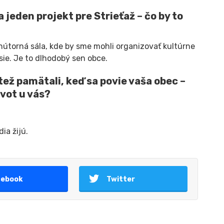
 jeden projekt pre Strieťaž – čo by to
torná sála, kde by sme mohli organizovať kultúrne
sie. Je to dlhodobý sen obce.
itež pamätali, keď sa povie vaša obec –
ivot u vás?
ia žijú.
cebook
Twitter