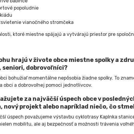
rivé babince
rtové popoludnie
kiádu
svietenie vianočného stromčeka
alosti, ktoré miestne spájajú a vytvárajú priestor pre spoloč
ohu hrajú v živote obce miestne spolky a zdru
, seniori, dobrovoľníci?
obci bohužiaľ momentálne nepôsobia žiadne spolky. To znamená
a obci a dobrovoľnej pomoci jednotlivcov.
ažujete za najväčší úspech obce v posledných
, nový projekt alebo napríklad niečo, čo stme
čší úspech považujeme výstavbu cyklotrasy Kaplnka stanice
 nielen mobilitu, ale aj bezpečnosť a možnosti trávenia voľné