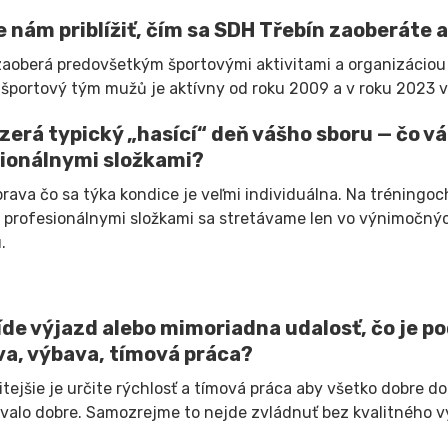
 nám priblížiť, čím sa SDH Třebín zaoberáte a
zaoberá predovšetkým športovými aktivitami a organizáciou ku
športový tým mužů je aktívny od roku 2009 a v roku 2023 vz
zerá typický „hasící“ deň vášho sboru — čo vá
ionálnymi složkami?
prava čo sa týka kondice je veľmi individuálna. Na tréningo
S profesionálnymi složkami sa stretávame len vo výnimočný
.
íde výjazd alebo mimoriadna udalosť, čo je po
va, výbava, tímová práca?
itejšie je určite rýchlosť a tímová práca aby všetko dobre d
alo dobre. Samozrejme to nejde zvládnuť bez kvalitného v