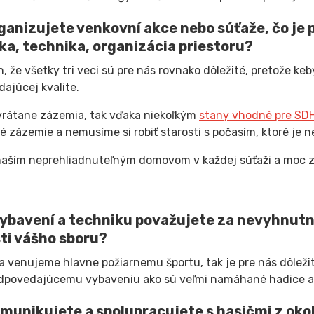
ganizujete venkovní akce nebo súťaže, čo je 
ika, technika, organizácia priestoru?
h, že všetky tri veci sú pre nás rovnako dôležité, pretože ke
ajúcej kvalite.
vrátane zázemia, tak vďaka niekoľkým
stany vhodné pre SDH 
é zázemie a nemusíme si robiť starosti s počasím, ktoré je 
naším neprehliadnuteľným domovom v každej súťaži a moc 
ybavení a techniku ​​považujete za nevyhnut
ti vášho sboru?
sa venujeme hlavne požiarnemu športu, tak je pre nás dôležit
povedajúcemu vybaveniu ako sú veľmi namáhané hadice a ď
munikujete a spolupracujete s hasičmi z okol