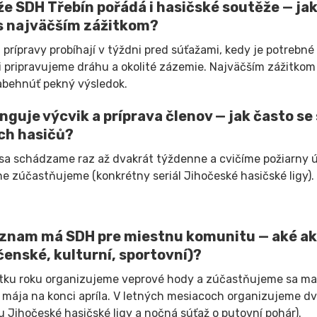
že SDH Třebín pořádá i hasičské soutěže — jak 
s najväčším zážitkom?
 prípravy probíhají v týždni pred súťažami, kedy je potrebné
 pripravujeme dráhu a okolité zázemie. Najväčším zážitkom 
abehnúť pekný výsledok.
nguje výcvik a príprava členov — jak často se 
ch hasičů?
sa schádzame raz až dvakrát týždenne a cvičíme požiarny úto
ne zúčastňujeme (konkrétny seriál Jihočeské hasičské ligy
znam má SDH pre miestnu komunitu — aké ak
čenské, kulturní, sportovní)?
tku roku organizujeme veprové hody a zúčastňujeme sa ma
 mája na konci apríla. V letných mesiacoch organizujeme dv
lu Jihočeské hasičské ligy a nočná súťaž o putovní pohár).