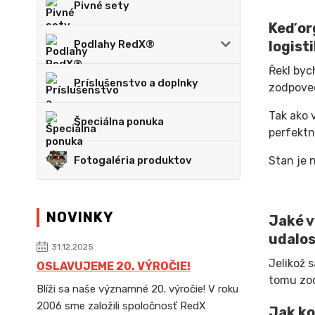
Pivné sety
Keď or
Podlahy RedX®
logist
Řekl byc
Príslušenstvo a doplnky
zodpoved
Tak ako 
Špeciálna ponuka
perfektn
Fotogaléria produktov
Stan je 
NOVINKY
Jaké v
udalos
31.12.2025
Jelikož 
OSLAVUJEME 20. VÝROČIE!
tomu zod
Blíži sa naše významné 20. výročie! V roku
2006 sme založili spoločnosť RedX
Jak ko