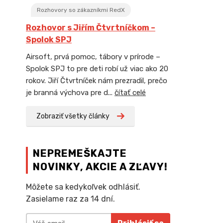
Rozhovory so zákazníkmi RedX
Rozhovor s Jiřím Čtvrtníčkom –
Spolok SPJ
Airsoft, prvá pomoc, tábory v prírode –
Spolok SPJ to pre deti robí už viac ako 20
rokov. Jiří Čtvrtníček nám prezradil, prečo
je branná výchova pre d...
čítať celé
Zobraziť všetky články
NEPREMEŠKAJTE
NOVINKY, AKCIE A ZĽAVY!
Môžete sa kedykoľvek odhlásiť.
Zasielame raz za 14 dní.