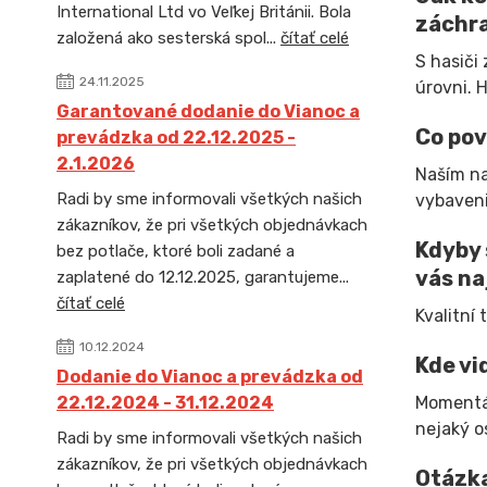
International Ltd vo Veľkej Británii. Bola
záchr
založená ako sesterská spol...
čítať celé
S hasiči
24.11.2025
úrovni. 
Garantované dodanie do Vianoc a
Co pov
prevádzka od 22.12.2025 -
2.1.2026
Naším na
Radi by sme informovali všetkých našich
vybaveni
zákazníkov, že pri všetkých objednávkach
Kdyby 
bez potlače, ktoré boli zadané a
vás na
zaplatené do 12.12.2025, garantujeme...
čítať celé
Kvalitní
10.12.2024
Kde vi
Dodanie do Vianoc a prevádzka od
22.12.2024 - 31.12.2024
Momentál
nejaký o
Radi by sme informovali všetkých našich
zákazníkov, že pri všetkých objednávkach
Otázka