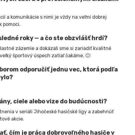
cií a komunikácie s nimi je vždy na veľmi dobrej
ek pomoci.
ledné roky — a čo ste obzvlášť hrdí?
astné zázemie a dokázali sme si zariadiť kvalitné
veľký športový úspech zatiaľ čakáme. 🙂
orom odporučiť jednu vec, ktorá podľa
bylo?
ány, ciele alebo vize do budúcnosti?
enia v seriáli Jihočeské hasičské ligy a zabehnúť
tové akcie.
ať, čím je práca dobrovoľného hasiče v