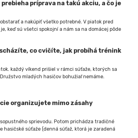
prebieha príprava na takú akciu, a čo je
 obstarať a nakúpiť všetko potrebné. V piatok pred
je, keď sú všetci spokojní a nám sa na domácej pôde
scházíte, co cvičíte, jak probíhá trénink
k. každý víkend prišiel v rámci súťaže, ktorých sa
). Družstvo mladých hasičov bohužiaľ nemáme.
cie organizujete mimo zásahy
sopustného sprievodu. Potom prichádza tradičné
e hasičské súťaže (denná súťaž, ktorá je zaradená