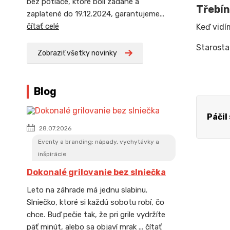
bez potlače, ktoré boli zadané a
Třebín
zaplatené do 19.12.2024, garantujeme...
čítať celé
Keď vidí
Starosta
Zobraziť všetky novinky
Blog
Páčil
28.07.2026
Eventy a branding: nápady, vychytávky a
inšpirácie
Dokonalé grilovanie bez slniečka
Leto na záhrade má jednu slabinu.
Slniečko, ktoré si každú sobotu robí, čo
chce. Buď pečie tak, že pri grile vydržíte
päť minút, alebo sa objaví mrak ...
čítať