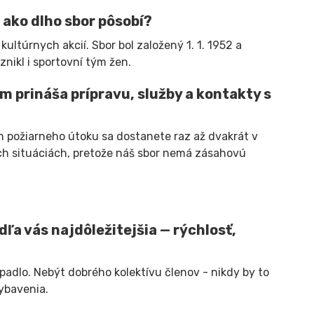
 ako dlho sbor pôsobí?
ltúrnych akcií. Sbor bol založený 1. 1. 1952 a
nikl i sportovní tým žen.
m prináša prípravu, služby a kontakty s
ch požiarneho útoku sa dostanete raz až dvakrát v
ch situáciách, pretože náš sbor nemá zásahovú
dľa vás najdôležitejšia — rýchlosť,
opadlo. Nebýt dobrého kolektívu členov - nikdy by to
ybavenia.