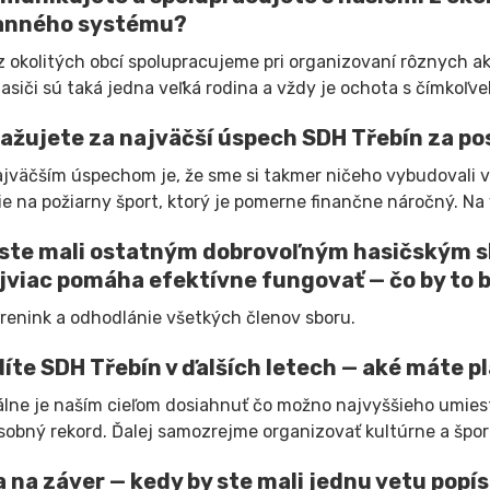
anného systému?
 z okolitých obcí spolupracujeme pri organizovaní rôznych ak
Hasiči sú taká jedna veľká rodina a vždy je ochota s čímkoľv
ažujete za najväčší úspech SDH Třebín za pos
jväčším úspechom je, že sme si takmer ničeho vybudovali vl
e na požiarny šport, ktorý je pomerne finančne náročný. Na 
ste mali ostatným dobrovoľným hasičským sb
jviac pomáha efektívne fungovať — čo by to 
 trenink a odhodlánie všetkých členov sboru.
díte SDH Třebín v ďalších letech — aké máte pl
ne je naším cieľom dosiahnuť čo možno najvyššieho umiestn
sobný rekord. Ďalej samozrejme organizovať kultúrne a špor
 na záver — kedy by ste mali jednu vetu popís