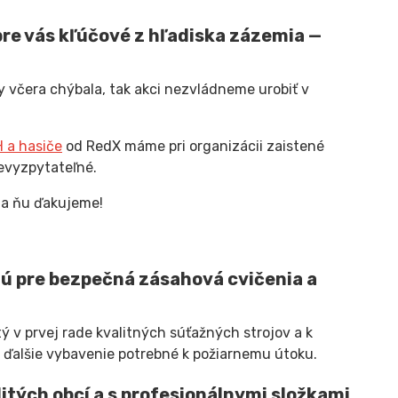
pre vás kľúčové z hľadiska zázemia —
by včera chýbala, tak akci nezvládneme urobiť v
a ​​hasiče
od RedX máme pri organizácii zaistené
nevyzpytateľné.
za ňu ďakujeme!
nú pre bezpečná zásahová cvičenia a
ý v prvej rade kvalitných súťažných strojov a k
alšie vybavenie potrebné k požiarnemu útoku.
itých obcí a s profesionálnymi složkami