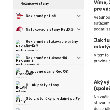
Víme, 
Nožnicové stany
pre vá
Reklamná potlač
Většinou
súťažami
podarí z
Nafukovacie stany RedX®
Jak fu
Reklamné nafukovacie brány
RedX®
mladý
V tomto 
Reklamné nafukovadlá
pravidel
Pracovné stany RedX®
Aký vý
IHLAN párty stany
(spole
Na začia
Stoly, stoličky, predajné pulty
stavanie
do seriá