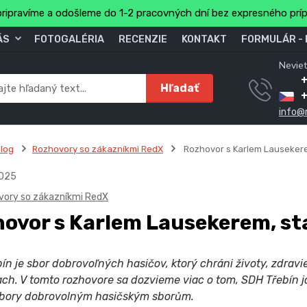
ripravíme a odošleme do 1-2 pracovných dní bez expresného prí
ÁS
FOTOGALÉRIA
RECENZIE
KONTAKT
FORMULÁR -
Neviet
Hľadať
info@
log
Rozhovory so zákazníkmi RedX
Rozhovor s Karlem Lausekere
025
vory so zákazníkmi RedX
ovor s Karlem Lausekerem, st
ín je sbor dobrovoľných hasičov, ktorý chráni životy, zdrav
ach. V tomto rozhovore sa dozvieme viac o tom, SDH Třebín ja
sbory dobrovolným hasičským sborům.