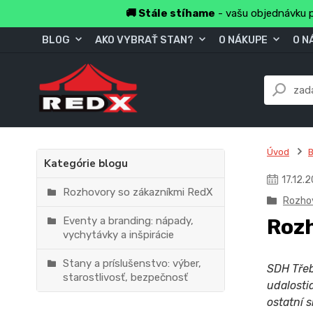
🚚 Stále stíhame
- vašu objednávku p
BLOG
AKO VYBRAŤ STAN?
O NÁKUPE
O N
Úvod
B
Kategórie blogu
17
.
12
.
2
Rozhovory so zákazníkmi RedX
Rozho
Eventy a branding: nápady,
Rozh
vychytávky a inšpirácie
Stany a príslušenstvo: výber,
SDH Třeb
starostlivosť, bezpečnosť
udalosti
ostatní 