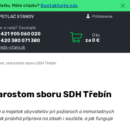
platku. Máte otázku?
Kontaktujte nás
 POTLAČ STANOV
Prihlásenie
e si rady? Zavolajte.
+421 905 060 020
0
ks
za
0 €
+420 380 071 380
redx-stany.sk
m, starostom sboru SDH Třebín
arostom sboru SDH Třebín
ie a majetok obyvateľov pri požiaroch a mimoriadnych
k probíhá příprava na zásah i soutěže, a jak funguje