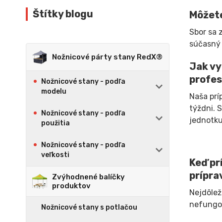
Štítky blogu
Môžete
Sbor sa 
súčasný 
Nožnicové párty stany RedX®
Jak vy
profes
Nožnicové stany - podľa
modelu
Naša prí
týždni. 
Nožnicové stany - podľa
jednotku
použitia
Nožnicové stany - podľa
veľkosti
Keď pr
prípra
Zvýhodnené balíčky
produktov
Nejdôlež
nefungov
Nožnicové stany s potlačou