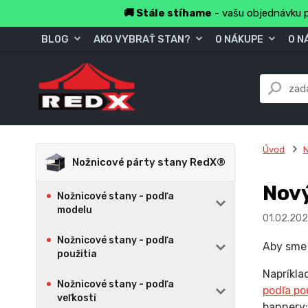
🚚 Stále stíhame
- vašu objednávku p
BLOG
AKO VYBRAŤ STAN?
O NÁKUPE
O N
Úvod
N
Nožnicové párty stany RedX®
Nový
Nožnicové stany - podľa
modelu
01.02.202
Nožnicové stany - podľa
Aby sme 
použitia
Napríkla
Nožnicové stany - podľa
podľa po
veľkosti
bannery: