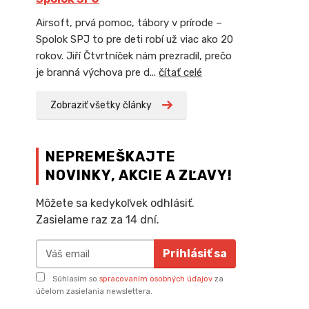
Airsoft, prvá pomoc, tábory v prírode –
Spolok SPJ to pre deti robí už viac ako 20
rokov. Jiří Čtvrtníček nám prezradil, prečo
je branná výchova pre d...
čítať celé
Zobraziť všetky články
NEPREMEŠKAJTE
NOVINKY, AKCIE A ZĽAVY!
Môžete sa kedykoľvek odhlásiť.
Zasielame raz za 14 dní.
Prihlásiť sa
Súhlasím so
spracovaním osobných údajov
za
účelom zasielania newslettera.