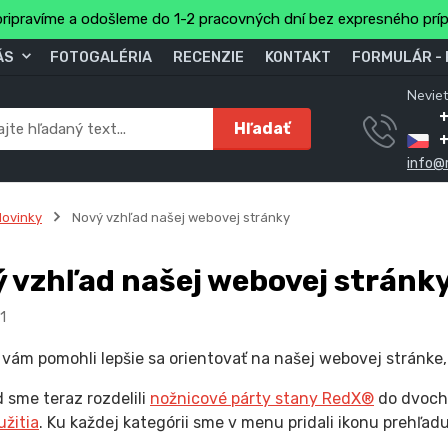
ripravíme a odošleme do 1-2 pracovných dní bez expresného prí
ÁS
FOTOGALÉRIA
RECENZIE
KONTAKT
FORMULÁR -
Neviet
Hľadať
info@
ovinky
Nový vzhľad našej webovej stránky
 vzhľad našej webovej stránk
1
vám pomohli lepšie sa orientovať na našej webovej stránke,
d sme teraz rozdelili
nožnicové párty stany RedX®
do dvoch 
užitia
. Ku každej kategórii sme v menu pridali ikonu prehľad