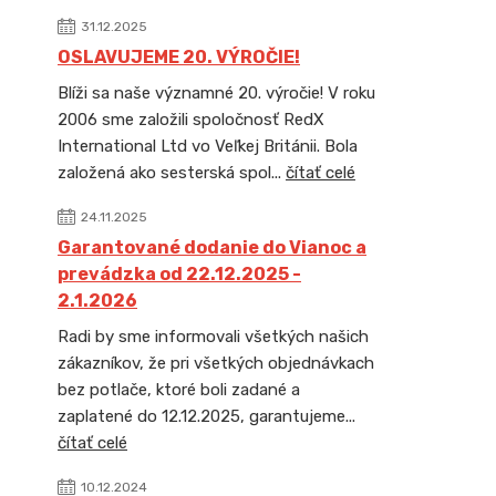
31.12.2025
OSLAVUJEME 20. VÝROČIE!
Blíži sa naše významné 20. výročie! V roku
2006 sme založili spoločnosť RedX
International Ltd vo Veľkej Británii. Bola
založená ako sesterská spol...
čítať celé
24.11.2025
Garantované dodanie do Vianoc a
prevádzka od 22.12.2025 -
2.1.2026
Radi by sme informovali všetkých našich
zákazníkov, že pri všetkých objednávkach
bez potlače, ktoré boli zadané a
zaplatené do 12.12.2025, garantujeme...
čítať celé
10.12.2024