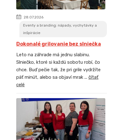
28.07.2026
Eventy a branding: nápady, vychytávky a
inšpirácie
Dokonalé grilovanie bez slniečka
Leto na záhrade má jednu slabinu.
Slniečko, ktoré si každú sobotu robí, čo
chce. Buď pečie tak, že pri grile vydržíte
päť minút, alebo sa objaví mrak ...
čítať
celé