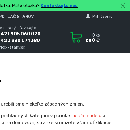
platku. Máte otázku?
Kontaktujte nás
 POTLAČ STANOV
Prihlásenie
e si rady? Zavolajte.
+421 905 060 020
0
ks
za
0 €
+420 380 071 380
redx-stany.sk
y
 urobili sme niekoľko zásadných zmien.
prehľadných kategórií v ponuke:
podľa modelu
a
u a na domovskej stránke si môžete všimnúť klikacie