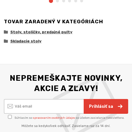
TOVAR ZARADENÝ V KATEGÓRIÁCH
Stoly, stoličky, predajné pulty
Skladacie stoly
NEPREMEŠKAJTE NOVINKY,
AKCIE A ZĽAVY!
Prihlásiť sa
Súhlasím so
spracovaním osobných údajov
za účelom zasielania newslettera.
Môžete sa kedykoľvek odhlásiť. Zasielame raz za 14 dní.