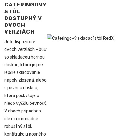
CATERINGOVÝ
STÔL
DOSTUPNÝ V
DVOCH
VERZIÁCH
Je k dispozícii v
dvoch verziách - buď
so skladacou hornou
doskou, ktorá je pre
lepšie skladovanie
napoly zložená, alebo
s pevnou doskou,
ktorá poskytuje o
niečo vyššiu pevnosť.
V oboch prípadoch
ide o mimoriadne
robustný stôl.
Konštrukciu nosného