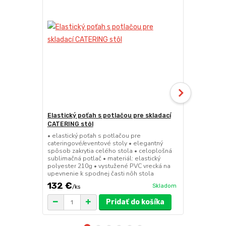
Elastický poťah s potlačou pre skladací
Obrus s pot
CATERING stôl
• jednoduchý
celého sklad
• elastický poťah s potlačou pre
sublimačná p
cateringové/eventové stoly • elegantný
500D • možno
spôsob zakrytia celého stola • celoplošná
zadnej stran
sublimačná potlač • materiál: elastický
priestoru p
polyester 210g • vystužené PVC vrecká na
upevnenie k spodnej časti nôh stola
132 €
225 €
Skladom
/
ks
/
ks
Pridať do košíka