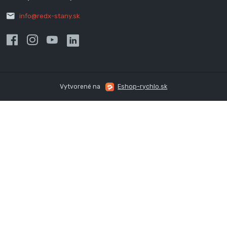
info@redx-stany.sk
Vytvorené na
Eshop-rychlo.sk