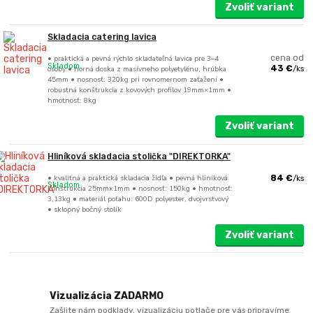
Zvoliť variant
Skladacia catering lavica
• praktická a pevná rýchlo skladateľná lavica pre 3–4
cena od
Skladom
osoby • horná doska z masívneho polyetylénu, hrúbka
43 €
/
ks
45mm • nosnosť: 320kg pri rovnomernom zaťažení •
robustná konštrukcia z kovových profilov 19mm×1mm •
hmotnosť: 8kg
Zvoliť variant
Hliníková skladacia stolička "DIREKTORKA"
• kvalitná a praktická skladacia židľa • pevná hliníková
84 €
/
ks
Skladom
konštrukcia 25mmx1mm • nosnosť: 150kg • hmotnosť:
3,13kg • materiál poťahu: 600D polyester, dvojvrstvový
• sklopný bočný stolík
Zvoliť variant
Vizualizácia ZADARMO
Zašlite nám podklady, vizualizáciu potlače pre vás pripravíme