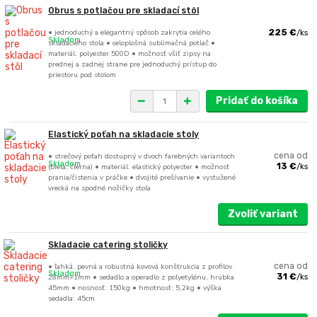
Obrus s potlačou pre skladací stôl
• jednoduchý a elegantný spôsob zakrytia celého
225 €
/
ks
Skladom
skladacieho stola • celoplošná sublimačná potlač •
materiál: polyester 500D • možnosť všiť zipsy na
prednej a zadnej strane pre jednoduchý prístup do
priestoru pod stolom
Pridať do košíka
Elastický poťah na skladacie stoly
• strečový poťah dostupný v dvoch farebných variantoch
cena od
Skladom
(biela, čierna) • materiál: elastický polyester • možnosť
13 €
/
ks
prania/čistenia v práčke • dvojité prešívanie • vystužené
vrecká na spodné nožičky stola
Zvoliť variant
Skladacie catering stoličky
• ľahká, pevná a robustná kovová konštrukcia z profilov
cena od
Skladom
28mm×1mm • sedadlo a operadlo z polyetylénu, hrúbka
31 €
/
ks
45mm • nosnosť: 150kg • hmotnosť: 5,2kg • výška
sedadla: 45cm