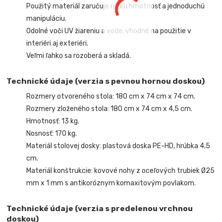
Použitý materiál zaručuje nízku hmotnosť a jednoduchú
manipuláciu.
Odolné voči UV žiareniu a vode, vhodné na použitie v
interiéri aj exteriéri.
Veľmi ľahko sa rozoberá a skladá.
Technické údaje (verzia s pevnou hornou doskou)
Rozmery otvoreného stola: 180 cm x 74 cm x 74 cm.
Rozmery zloženého stola: 180 cm x 74 cm x 4,5 cm.
Hmotnosť: 13 kg.
Nosnosť: 170 kg.
Materiál stolovej dosky: plastová doska PE-HD, hrúbka 4,5
cm.
Materiál konštrukcie: kovové nohy z oceľových trubiek Ø25
mm x 1 mm s antikoróznym komaxitovým povlakom.
Technické údaje (verzia s predelenou vrchnou
doskou)