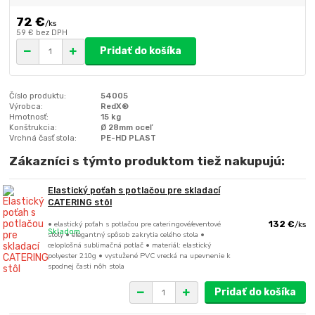
72 €
/
ks
59 €
bez DPH
Pridať do košíka
Číslo produktu:
54005
Výrobca:
RedX®
Hmotnosť:
15 kg
Konštrukcia:
Ø 28mm oceľ
Vrchná časť stola:
PE-HD PLAST
Zákazníci s týmto produktom tiež nakupujú:
Elastický poťah s potlačou pre skladací
CATERING stôl
• elastický poťah s potlačou pre cateringové/eventové
132 €
/
ks
Skladom
stoly • elegantný spôsob zakrytia celého stola •
celoplošná sublimačná potlač • materiál: elastický
polyester 210g • vystužené PVC vrecká na upevnenie k
spodnej časti nôh stola
Pridať do košíka