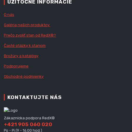
UŽITOČNÉ INFORMÁCIE
O nás
Galéria našich produktov
Prečo zvoliť stan od RedX
®?
Časté otázky k stanom
Brožúry a katalógy
Podporujeme
Obchodné podmienky
KONTAKTUJTE NÁS
Zákaznícka podpora RedX®
+421 905 060 020
Po - Pi (9 - 16.00 hod.)