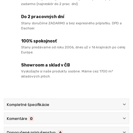
zadarmo (najneskôr do 2 prac. dní).
Do 2 pracovných dní
Stany doručíme ZADARMO a bez expresného príplatku. DPD a
Dachser.
100% spokojnosť
Stany predávame od roku 2006, dnes už v 16 krajinách po celej
Európe.
Showroom a sklad v ČB
Vyskúšajte si naše produkty osobne. Máme cez 1700 m²
skladových plôch.
Kompletné špecifikácie
Komentáre
0
Doporučené príslušenstvo:
6