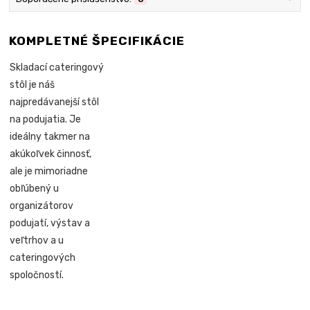
KOMPLETNÉ ŠPECIFIKÁCIE
Skladací cateringový
stôl je náš
najpredávanejší stôl
na podujatia. Je
ideálny takmer na
akúkoľvek činnosť,
ale je mimoriadne
obľúbený u
organizátorov
podujatí, výstav a
veľtrhov a u
cateringových
spoločností.