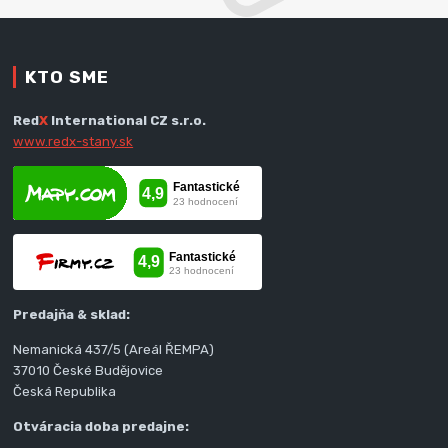
KTO SME
Red
X
International CZ s.r.o.
www.redx-stany.sk
Predajňa & sklad:
Nemanická 437/5 (Areál ŘEMPA)
37010 České Budějovice
Česká Republika
Otváracia doba predajne: