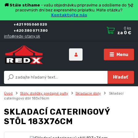
🚚 Stále stíhame
- vašu objednávku pripravíme a odošleme do 1-2
pracovných dní bez expresného príplatku. Máte otázku?
Kontaktujte nás
+421 905 060 020
0
ks
+420 380 071 380
za
0 €
info@redx-stany.sk
Menu
Hľadať
Úvod
Stoly, stoličky, predajné pulty
Skladacie stoly
Skladací
cateringový stôl 183x76cm
SKLADACÍ CATERINGOVÝ
STÔL 183X76CM