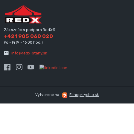
Zákaznícka podpora RedX®
+421 905 060 020
Po - Pi (9 - 16.00 hod.)
info@redx-stany.sk
Vytvorené na
Eshop-rychlo.sk