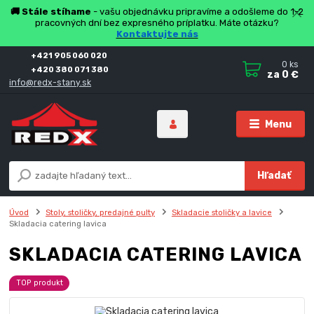
🚚 Stále stíhame
- vašu objednávku pripravíme a odošleme do 1-2
pracovných dní bez expresného príplatku. Máte otázku?
Kontaktujte nás
+421 905 060 020
0
ks
+420 380 071 380
za
0 €
info@redx-stany.sk
Menu
Hľadať
Úvod
Stoly, stoličky, predajné pulty
Skladacie stoličky a lavice
Skladacia catering lavica
SKLADACIA CATERING LAVICA
TOP produkt