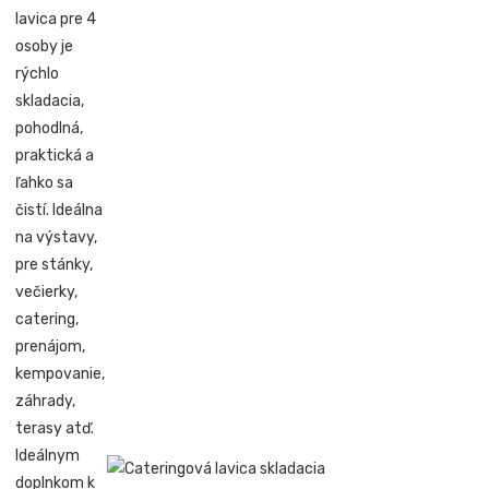
lavica pre 4
osoby je
rýchlo
skladacia,
pohodlná,
praktická a
ľahko sa
čistí. Ideálna
na výstavy,
pre stánky,
večierky,
catering,
prenájom,
kempovanie,
záhrady,
terasy atď.
Ideálnym
doplnkom k