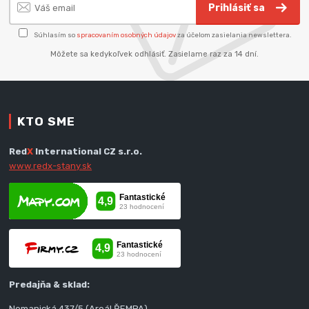
Prihlásiť sa
Súhlasím so
spracovaním osobných údajov
za účelom zasielania newslettera.
Môžete sa kedykoľvek odhlásiť. Zasielame raz za 14 dní.
KTO SME
Red
X
International CZ s.r.o.
www.redx-stany.sk
Predajňa & sklad:
Nemanická 437/5 (Areál ŘEMPA)