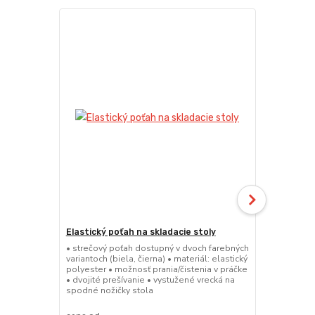
Elastický poťah na skladacie stoly
Skladací ca
• strečový poťah dostupný v dvoch farebných
• kompaktná 
variantoch (biela, čierna) • materiál: elastický
masívna horn
polyester • možnosť prania/čistenia v práčke
45mm • nosn
• dvojité prešívanie • vystužené vrecká na
zaťažení • r
spodné nožičky stola
25mmx1 mm •
pojme 4 os