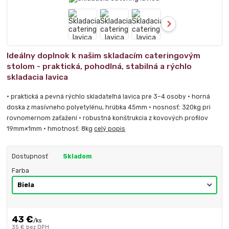
Ideálny doplnok k našim skladacím cateringovým
stolom - praktická, pohodlná, stabilná a rýchlo
skladacia lavica
• praktická a pevná rýchlo skladateľná lavica pre 3–4 osoby • horná
doska z masívneho polyetylénu, hrúbka 45mm • nosnosť: 320kg pri
rovnomernom zaťažení • robustná konštrukcia z kovových profilov
19mm×1mm • hmotnosť: 8kg
celý popis
Dostupnosť
Skladom
Farba
43 €
/
ks
35 €
bez DPH