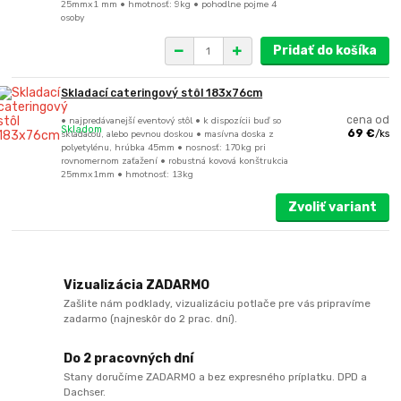
25mmx1 mm • hmotnosť: 9kg • pohodlne pojme 4
osoby
Pridať do košíka
Skladací cateringový stôl 183x76cm
• najpredávanejší eventový stôl • k dispozícii buď so
cena od
Skladom
skladacou, alebo pevnou doskou • masívna doska z
69 €
/
ks
polyetylénu, hrúbka 45mm • nosnosť: 170kg pri
rovnomernom zaťažení • robustná kovová konštrukcia
25mmx1mm • hmotnosť: 13kg
Zvoliť variant
Vizualizácia ZADARMO
Zašlite nám podklady, vizualizáciu potlače pre vás pripravíme
zadarmo (najneskôr do 2 prac. dní).
Do 2 pracovných dní
Stany doručíme ZADARMO a bez expresného príplatku. DPD a
Dachser.