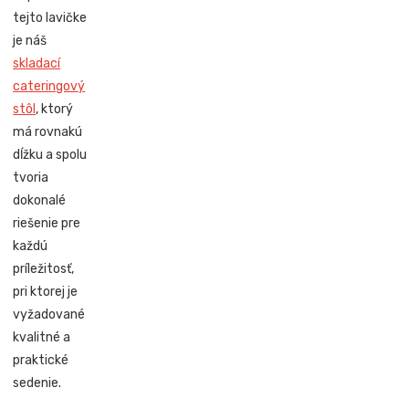
tejto lavičke
je náš
skladací
cateringový
stôl
, ktorý
má rovnakú
dĺžku a spolu
tvoria
dokonalé
riešenie pre
každú
príležitosť,
pri ktorej je
vyžadované
kvalitné a
praktické
sedenie.