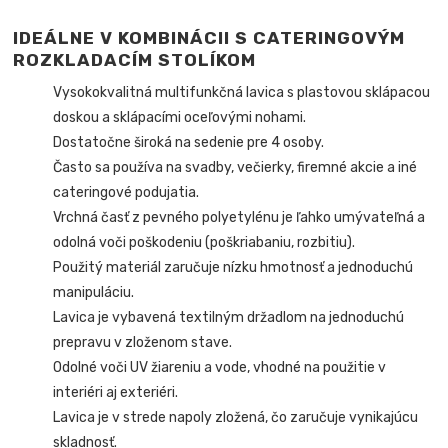
IDEÁLNE V KOMBINÁCII S CATERINGOVÝM
ROZKLADACÍM STOLÍKOM
Vysokokvalitná multifunkčná lavica s plastovou sklápacou
doskou a sklápacími oceľovými nohami.
Dostatočne široká na sedenie pre 4 osoby.
Často sa používa na svadby, večierky, firemné akcie a iné
cateringové podujatia.
Vrchná časť z pevného polyetylénu je ľahko umývateľná a
odolná voči poškodeniu (poškriabaniu, rozbitiu).
Použitý materiál zaručuje nízku hmotnosť a jednoduchú
manipuláciu.
Lavica je vybavená textilným držadlom na jednoduchú
prepravu v zloženom stave.
Odolné voči UV žiareniu a vode, vhodné na použitie v
interiéri aj exteriéri.
Lavica je v strede napoly zložená, čo zaručuje vynikajúcu
skladnosť.