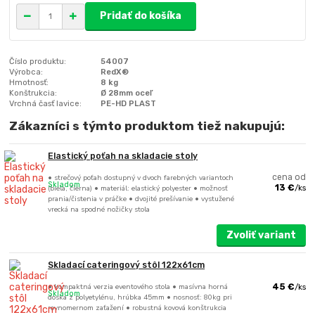
Pridať do košíka
Číslo produktu:
54007
Výrobca:
RedX®
Hmotnosť:
8 kg
Konštrukcia:
Ø 28mm oceľ
Vrchná časť lavice:
PE-HD PLAST
Zákazníci s týmto produktom tiež nakupujú:
Elastický poťah na skladacie stoly
• strečový poťah dostupný v dvoch farebných variantoch
cena od
Skladom
(biela, čierna) • materiál: elastický polyester • možnosť
13 €
/
ks
prania/čistenia v práčke • dvojité prešívanie • vystužené
vrecká na spodné nožičky stola
Zvoliť variant
Skladací cateringový stôl 122x61cm
• kompaktná verzia eventového stola • masívna horná
45 €
/
ks
Skladom
doska z polyetylénu, hrúbka 45mm • nosnosť: 80kg pri
rovnomernom zaťažení • robustná kovová konštrukcia