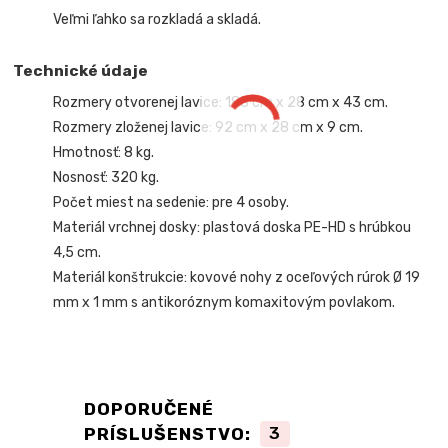
Veľmi ľahko sa rozkladá a skladá.
Technické údaje
Rozmery otvorenej lavice: 183 cm x 28 cm x 43 cm.
Rozmery zloženej lavice: 92 cm x 28 cm x 9 cm.
Hmotnosť: 8 kg.
Nosnosť: 320 kg.
Počet miest na sedenie: pre 4 osoby.
Materiál vrchnej dosky: plastová doska PE-HD s hrúbkou
4,5 cm.
Materiál konštrukcie: kovové nohy z oceľových rúrok Ø 19
mm x 1 mm s antikoróznym komaxitovým povlakom.
DOPORUČENÉ
PRÍSLUŠENSTVO:
3