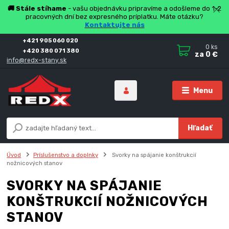
🚚 Stále stíhame
- vašu objednávku pripravíme a odošleme do 1-2
pracovných dní bez expresného príplatku. Máte otázku?
Kontaktujte nás
+421 905 060 020
0
ks
+420 380 071 380
za
0 €
info@redx-stany.sk
Menu
Hľadať
Úvod
Príslušenstvo a doplnky
Svorky na spájanie konštrukcií
nožnicových stanov
SVORKY NA SPÁJANIE
KONŠTRUKCIÍ NOŽNICOVÝCH
STANOV