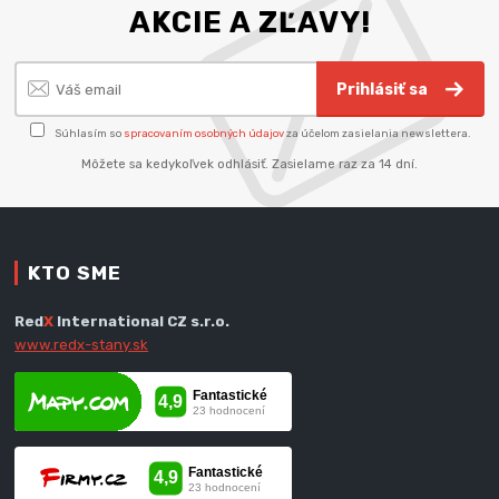
AKCIE A ZĽAVY!
Prihlásiť sa
Súhlasím so
spracovaním osobných údajov
za účelom zasielania newslettera.
Môžete sa kedykoľvek odhlásiť. Zasielame raz za 14 dní.
KTO SME
Red
X
International CZ s.r.o.
www.redx-stany.sk