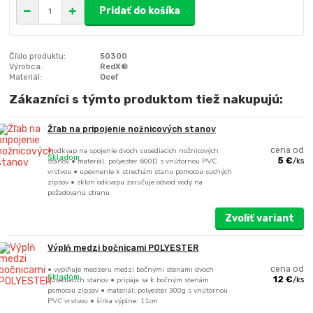
Pridať do košíka
Číslo produktu:
50300
Výrobca:
RedX®
Materiál:
Oceľ
Zákazníci s týmto produktom tiež nakupujú:
Žľab na pripojenie nožnicových stanov
• odkvap na spojenie dvoch susediacich nožnicových
cena od
Skladom
stanov • materiál: polyester 600D s vnútornou PVC
5 €
/
ks
vrstvou • upevnenie k strechám stanu pomocou suchých
zipsov • sklon odkvapu zaručuje odvod vody na
požadovanú stranu
Zvoliť variant
Výplň medzi bočnicami POLYESTER
• vyplňuje medzeru medzi bočnými stenami dvoch
cena od
Skladom
susediacich stanov • pripája sa k bočným stenám
12 €
/
ks
pomocou zipsov • materiál: polyester 300g s vnútornou
PVC vrstvou • šírka výplne: 11cm