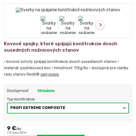
Kovové spojky, ktoré spájajú konštrukcie dvoch
susedných nožnicových stanov
• kovové úchyty spájajú konštrukcie dvoch susediacich stanov •
materiál: pozinkovaný kov • hmotnosť: 175g/ks • dostupné pre všetky
rady stanov RedX®
celý popis
Dostupnosť
Skladom
Typ konštrukcie
9 €
/
ks
7 €
bez DPH