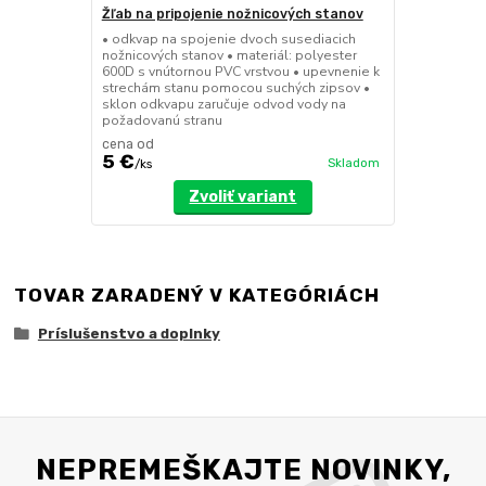
Žľab na pripojenie nožnicových stanov
• odkvap na spojenie dvoch susediacich
nožnicových stanov • materiál: polyester
600D s vnútornou PVC vrstvou • upevnenie k
strechám stanu pomocou suchých zipsov •
sklon odkvapu zaručuje odvod vody na
požadovanú stranu
cena od
5 €
Skladom
/
ks
Zvoliť variant
TOVAR ZARADENÝ V KATEGÓRIÁCH
Príslušenstvo a doplnky
NEPREMEŠKAJTE NOVINKY,