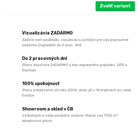
Zvoliť variant
Vizualizácia ZADARMO
Zašlite nám podklady, vizualizáciu potlače pre vás pripravíme
zadarmo (najneskôr do 2 prac. dní).
Do 2 pracovných dní
Stany doručíme ZADARMO a bez expresného príplatku. DPD a
Dachser.
100% spokojnosť
Stany predávame od roku 2006, dnes už v 16 krajinách po celej
Európe.
Showroom a sklad v ČB
Vyskúšajte si naše produkty osobne. Máme cez 1700 m²
skladových plôch.