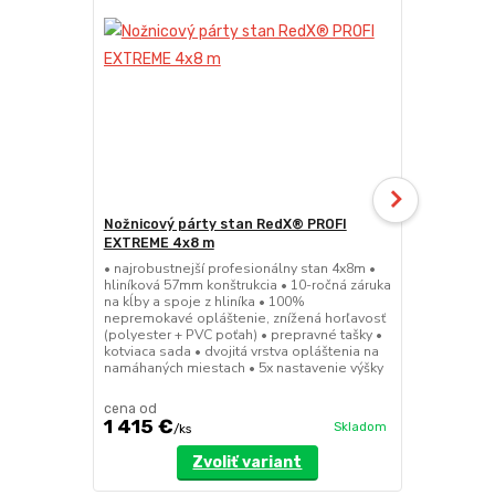
Nožnicový párty stan RedX® PROFI
Nožnicový 
EXTREME 4x8 m
EXTREME 4
• najrobustnejší profesionálny stan 4x8m •
• najrobustn
hliníková 57mm konštrukcia • 10-ročná záruka
hliníková 57
na kĺby a spoje z hliníka • 100%
na kĺby a spo
nepremokavé opláštenie, znížená horľavosť
nepremokavé
(polyester + PVC poťah) • prepravné tašky •
(polyester +
kotviaca sada • dvojitá vrstva opláštenia na
kotviaca sada
namáhaných miestach • 5x nastavenie výšky
namáhaných m
cena od
cena od
1 415 €
1 129 €
Skladom
/
ks
/
k
Zvoliť variant