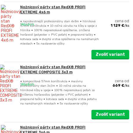
Nožnicový párty stan RedX® PROFI
EXTREME 4x6 m
• najrobustnejší profesionálny stan 4x6m • hliníková
cena od
Skladom
57mm konštrukcia • 10-ročná záruka na kĺby a spoje z
1 129 €
/
ks
hliníka • 100% nepremokavé opláštenie, znížená
horľavosť (polyester + PVC poťah) • prepravné tašky •
kotviaca sada • dvojitá vrstva opláštenia na namáhaných
miestach • 5x nastavenie výšky
Zvoliť variant
Nožnicový párty stan RedX® PROFI
EXTREME COMPOSITE 3x3 m
• kompozitová 57mm konštrukcia • masívny
cena od
Skladom
profesionálny stan 3x3m • 10-ročná záruka na
669 €
/
ks
hliníkové kĺby a spoje • 100% nepremokavý poťah so
zníženou horľavosťou (polyester s PVC poťahom) •
prepravné tašky • kotviaca sada • dvojitá vrstva poťahu
na namáhaných miestach • 5x nastavenie výšky
Zvoliť variant
Nožnicový párty stan RedX® PROFI
EXTREME 3x6 m