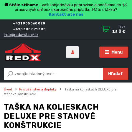
🚚 Stále stíhame
- vašu objednávku pripravíme a odošleme do 1-2
pracovných dní bez expresného príplatku. Máte otázku?
Kontaktujte nás
+421 905 060 020
0
ks
+420 380 071 380
za
0 €
info@redx-stany.sk
Menu
Hľadať
Úvod
Príslušenstvo a doplnky
Taška na kolieskach DELUXE pre
stanové konštrukcie
TAŠKA NA KOLIESKACH
DELUXE PRE STANOVÉ
KONŠTRUKCIE