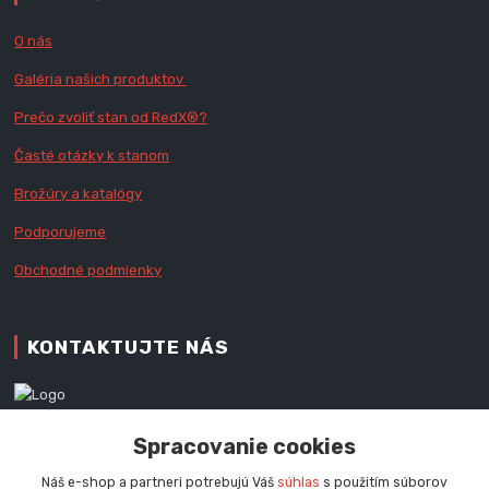
O nás
Galéria našich produktov
Prečo zvoliť stan od RedX
®?
Časté otázky k stanom
Brožúry a katalógy
Podporujeme
Obchodné podmienky
KONTAKTUJTE NÁS
Zákaznícka podpora RedX®
Spracovanie cookies
+421 905 060 020
Po - Pi (9 - 16.00 hod.)
Náš e-shop a partneri potrebujú Váš
súhlas
s použitím súborov