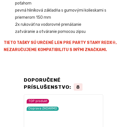
poťahom
pevná hliníková základňa s gumovými kolieskami s
priemerom 150 mm
2x rukoväť na vodorovné prenášanie
zatváranie a otváranie pomocou zipsu
TIETO TAŠKY SÚ URČENÉ LEN PRE PARTY STANY REDX®,
NEZARUČUJEME KOMPATIBILITU S INÝMI ZNAČKAMI.
DOPORUČENÉ
PRÍSLUŠENSTVO:
8
TOP produkt
TOP produkt
Doprava ZADARMO
Doprava ZA