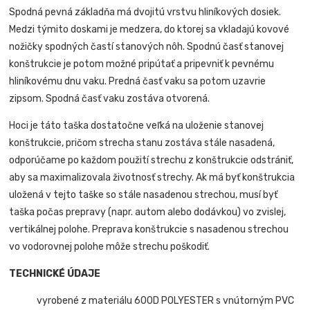
Spodná pevná základňa má dvojitú vrstvu hliníkových dosiek.
Medzi týmito doskami je medzera, do ktorej sa vkladajú kovové
nožičky spodných častí stanových nôh. Spodnú časť stanovej
konštrukcie je potom možné pripútať a pripevniť k pevnému
hliníkovému dnu vaku. Predná časť vaku sa potom uzavrie
zipsom. Spodná časť vaku zostáva otvorená.
Hoci je táto taška dostatočne veľká na uloženie stanovej
konštrukcie, pričom strecha stanu zostáva stále nasadená,
odporúčame po každom použití strechu z konštrukcie odstrániť,
aby sa maximalizovala životnosť strechy. Ak má byť konštrukcia
uložená v tejto taške so stále nasadenou strechou, musí byť
taška počas prepravy (napr. autom alebo dodávkou) vo zvislej,
vertikálnej polohe. Preprava konštrukcie s nasadenou strechou
vo vodorovnej polohe môže strechu poškodiť.
TECHNICKÉ ÚDAJE
vyrobené z materiálu 600D POLYESTER s vnútorným PVC