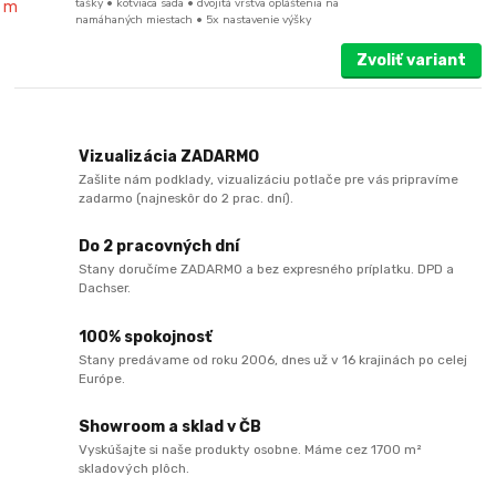
tašky • kotviaca sada • dvojitá vrstva opláštenia na
namáhaných miestach • 5x nastavenie výšky
Zvoliť variant
Vizualizácia ZADARMO
Zašlite nám podklady, vizualizáciu potlače pre vás pripravíme
zadarmo (najneskôr do 2 prac. dní).
Do 2 pracovných dní
Stany doručíme ZADARMO a bez expresného príplatku. DPD a
Dachser.
100% spokojnosť
Stany predávame od roku 2006, dnes už v 16 krajinách po celej
Európe.
Showroom a sklad v ČB
Vyskúšajte si naše produkty osobne. Máme cez 1700 m²
skladových plôch.