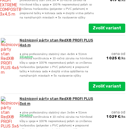
profesionálny stan 3x4,5m • 10-ročná záruka na
hliníkové kĺby a spoje • 100% nepremokavý poťah so
zníženou horľavosťou (polyester s PVC poťahom) •
prepravné tašky • kotviaca sada • dvojitá vrstva poťahu
na namáhaných miestach • 5x nastavenie výšky
Zvoliť variant
Nožnicový párty stan RedX® PROFI PLUS
4x6 m
• plne profesionálny stabilný stan 4x6m • 51mm
cena od
Skladom
hliníková konštrukcia • 10-ročná záruka na hliníkové
1 025 €
/
ks
kĺby a spoje • 100% nepremokavý poťah so zníženou
horľavosťou (polyester s PVC poťahom) • prepravné
tašky • kotviaca sada • dvojitá vrstva opláštenia na
namáhaných miestach • 5x nastavenie výšky
Zvoliť variant
Nožnicový párty stan RedX® PROFI PLUS
3x6 m
• plne profesionálny stabilný stan 3x6m • 51mm
cena od
Skladom
hliníková konštrukcia • 10-ročná záruka na hliníkové
1 029 €
/
ks
kĺby a spoje • 100% nepremokavý poťah so zníženou
horľavosťou (polyester s PVC poťahom) • prepravné