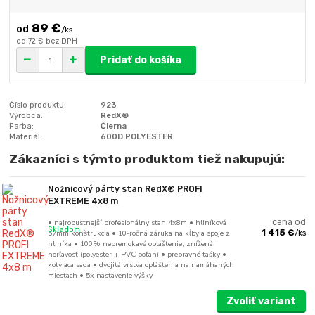
89 €
/
ks
od
72 €
bez DPH
Pridať do košíka
Číslo produktu:
923
Výrobca:
RedX®
Farba:
Čierna
Materiál:
600D POLYESTER
Zákazníci s týmto produktom tiež nakupujú:
Nožnicový párty stan RedX® PROFI
EXTREME 4x8 m
• najrobustnejší profesionálny stan 4x8m • hliníková
cena od
Skladom
57mm konštrukcia • 10-ročná záruka na kĺby a spoje z
1 415 €
/
ks
hliníka • 100% nepremokavé opláštenie, znížená
horľavosť (polyester + PVC poťah) • prepravné tašky •
kotviaca sada • dvojitá vrstva opláštenia na namáhaných
miestach • 5x nastavenie výšky
Zvoliť variant