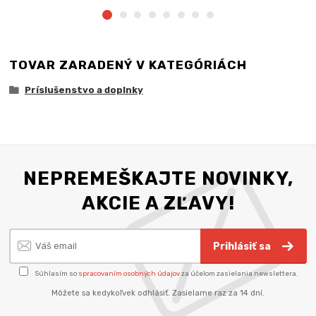
TOVAR ZARADENÝ V KATEGÓRIÁCH
Príslušenstvo a doplnky
NEPREMEŠKAJTE NOVINKY,
AKCIE A ZĽAVY!
Prihlásiť sa
Súhlasím so
spracovaním osobných údajov
za účelom zasielania newslettera.
Môžete sa kedykoľvek odhlásiť. Zasielame raz za 14 dní.