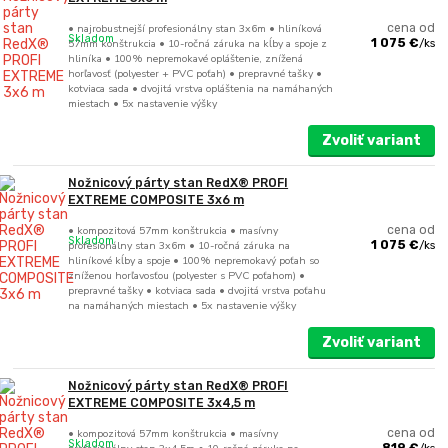
• najrobustnejší profesionálny stan 3x6m • hliníková
cena od
Skladom
57mm konštrukcia • 10-ročná záruka na kĺby a spoje z
1 075 €
/
ks
hliníka • 100% nepremokavé opláštenie, znížená
horľavosť (polyester + PVC poťah) • prepravné tašky •
kotviaca sada • dvojitá vrstva opláštenia na namáhaných
miestach • 5x nastavenie výšky
Zvoliť variant
Nožnicový párty stan RedX® PROFI
EXTREME COMPOSITE 3x6 m
• kompozitová 57mm konštrukcia • masívny
cena od
Skladom
profesionálny stan 3x6m • 10-ročná záruka na
1 075 €
/
ks
hliníkové kĺby a spoje • 100% nepremokavý poťah so
zníženou horľavosťou (polyester s PVC poťahom) •
prepravné tašky • kotviaca sada • dvojitá vrstva poťahu
na namáhaných miestach • 5x nastavenie výšky
Zvoliť variant
Nožnicový párty stan RedX® PROFI
EXTREME COMPOSITE 3x4,5 m
• kompozitová 57mm konštrukcia • masívny
cena od
Skladom
819 €
/
ks