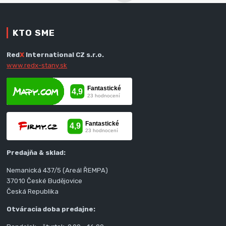
KTO SME
Red
X
International CZ s.r.o.
www.redx-stany.sk
Predajňa & sklad:
Nemanická 437/5 (Areál ŘEMPA)
37010 České Budějovice
Česká Republika
Otváracia doba predajne: